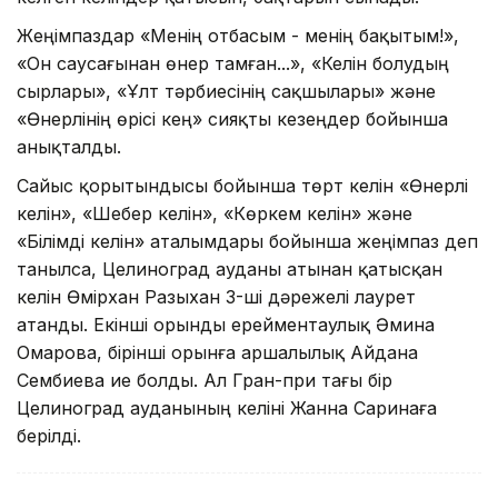
Жеңімпаздар «Менің отбасым - менің бақытым!»,
«Он саусағынан өнер тамған...», «Келін болудың
сырлары», «Ұлт тәрбиесінің сақшылары» және
«Өнерлінің өрісі кең» сияқты кезеңдер бойынша
анықталды.
Сайыс қорытындысы бойынша төрт келін «Өнерлі
келін», «Шебер келін», «Көркем келін» және
«Білімді келін» аталымдары бойынша жеңімпаз деп
танылса, Целиноград ауданы атынан қатысқан
келін Өмірхан Разыхан 3-ші дәрежелі лаурет
атанды. Екінші орынды ерейментаулық Әмина
Омарова, бірінші орынға аршалылық Айдана
Сембиева ие болды. Ал Гран-при тағы бір
Целиноград ауданының келіні Жанна Саринаға
берілді.