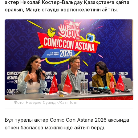
актер Николай Костер-Вальдау Қазақстанға қайта
оралып, Маңғыстауды көргісі келетінін айтты.
Фото: Назерке Сүйіндік/Kazinform
Бұл туралы актер Comic Con Astana 2026 аясында
өткен баспасөз мәжілісінде айтып берді.