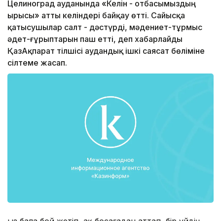
Целиноград ауданында «Келін - отбасымыздың
ырысы» атты келіндері байқау өтті. Сайысқа
қатысушылар салт - дәстүрді, мәдениет-тұрмыс
әдет-ғұрыптарын паш етті, деп хабарлайды
ҚазАқпарат тілшісі аудандық ішкі саясат бөліміне
сілтеме жасап.
Қыз бала бой жетіп, ақ босағадан аттап, бір үйдің,