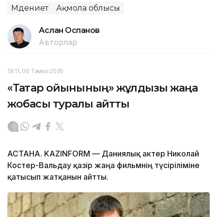
Мәдениет
Ақмола облысы
Аслан Оспанов
Авторлар
19:11, 06 Тамыз 2026
«Тақтар ойынының» жұлдызы жаңа
жобасы туралы айтты
АСТАНА. KAZINFORM — Даниялық актер Николай
Костер-Вальдау қазір жаңа фильмнің түсіріліміне
қатысып жатқанын айтты.