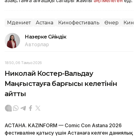
Қазақстанға алғашқы сапары жайлы
әңгімелеген
еді.
Мәдениет
Астана
Кинофестиваль
Өнер
Кино
Назерке Сүйіндік
Авторлар
18:50, 06 Тамыз 2026
Николай Костер-Вальдау
Маңғыстауға барғысы келетінін
айтты
АСТАНА. KAZINFORM — Comic Con Astana 2026
фестиваліне қатысу үшін Астанаға келген даниялық