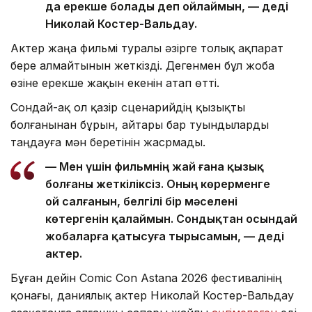
да ерекше болады деп ойлаймын, — деді
Николай Костер-Вальдау.
Актер жаңа фильмі туралы әзірге толық ақпарат
бере алмайтынын жеткізді. Дегенмен бұл жоба
өзіне ерекше жақын екенін атап өтті.
Сондай-ақ ол қазір сценарийдің қызықты
болғанынан бұрын, айтары бар туындыларды
таңдауға мән беретінін жасрмады.
— Мен үшін фильмнің жай ғана қызық
болғаны жеткіліксіз. Оның көрерменге
ой салғанын, белгілі бір мәселені
көтергенін қалаймын. Сондықтан осындай
жобаларға қатысуға тырысамын, — деді
актер.
Бұған дейін Comic Con Astana 2026 фестивалінің
қонағы, даниялық актер Николай Костер-Вальдау