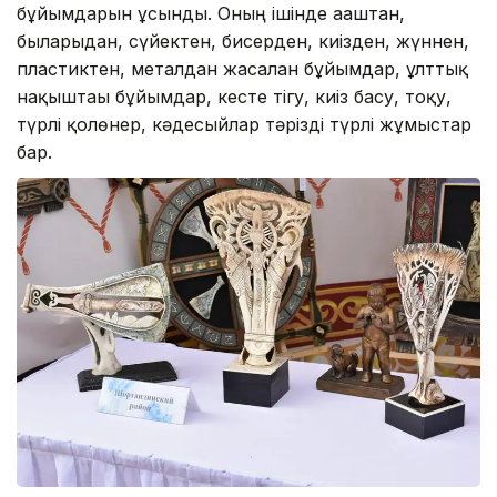
бұйымдарын ұсынды. Оның ішінде ағаштан,
былғарыдан, сүйектен, бисерден, киізден, жүннен,
пластиктен, металдан жасалған бұйымдар, ұлттық
нақыштағы бұйымдар, кесте тігу, киіз басу, тоқу,
түрлі қолөнер, кәдесыйлар тәрізді түрлі жұмыстар
бар.