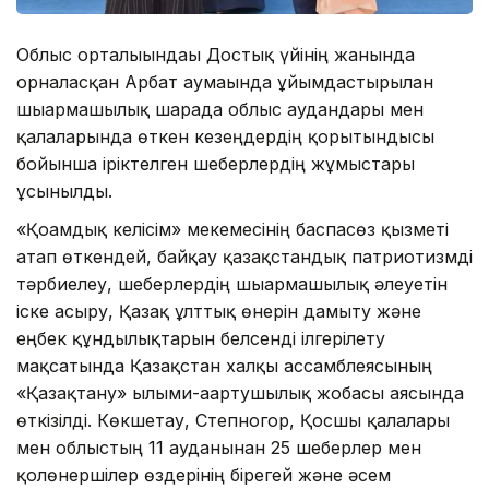
Облыс орталығындағы Достық үйінің жанында
орналасқан Арбат аумағында ұйымдастырылған
шығармашылық шарада облыс аудандары мен
қалаларында өткен кезеңдердің қорытындысы
бойынша іріктелген шеберлердің жұмыстары
ұсынылды.
«Қоғамдық келісім» мекемесінің баспасөз қызметі
атап өткендей, байқау қазақстандық патриотизмді
тәрбиелеу, шеберлердің шығармашылық әлеуетін
іске асыру, Қазақ ұлттық өнерін дамыту және
еңбек құндылықтарын белсенді ілгерілету
мақсатында Қазақстан халқы ассамблеясының
«Қазақтану» ғылыми-ағартушылық жобасы аясында
өткізілді. Көкшетау, Степногор, Қосшы қалалары
мен облыстың 11 ауданынан 25 шеберлер мен
қолөнершілер өздерінің бірегей және әсем