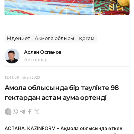
Мәдениет
Ақмола облысы
Қоғам
Аслан Оспанов
Авторлар
13:41, 09 Тамыз 2026
Ақмола облысында бір тәулікте 98
гектардан астам аумақ өртенді
АСТАНА. KAZINFORM – Ақмола облысында өткен