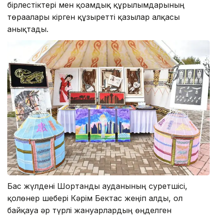
бірлестіктері мен қоғамдық құрылымдарының
төрағалары кірген құзыретті қазылар алқасы
анықтады.
Бас жүлдені Шортанды ауданының суретшісі,
қолөнер шебері Кәрім Бектас жеңіп алды, ол
байқауға әр түрлі жануарлардың өңделген