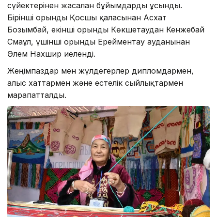
сүйектерінен жасалған бұйымдарды ұсынды.
Бірінші орынды Қосшы қаласынан Асхат
Бозымбай, екінші орынды Көкшетаудан Кенжебай
Смағұл, үшінші орынды Ерейментау ауданынан
Әлем Нахшир иеленді.
Жеңімпаздар мен жүлдегерлер дипломдармен,
алғыс хаттармен және естелік сыйлықтармен
марапатталды.