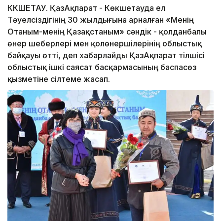
КӨКШЕТАУ. ҚазАқпарат - Көкшетауда ел
Тәуелсіздігінің 30 жылдығына арналған «Менің
Отаным-менің Қазақстаным» сәндік - қолданбалы
өнер шеберлері мен қолөнершілерінің облыстық
байқауы өтті, деп хабарлайды ҚазАқпарат тілшісі
облыстық ішкі саясат басқармасының баспасөз
қызметіне сілтеме жасап.