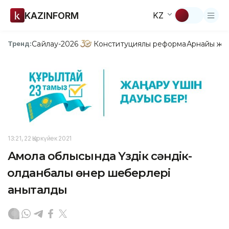
KAZINFORM
KZ
Сайлау-2026
Конституциялық реформа
Арнайы жо
Тренд:
13:21, 22 Қыркүйек 2021
Ақмола облысында Үздік сәндік-
қолданбалы өнер шеберлері
анықталды