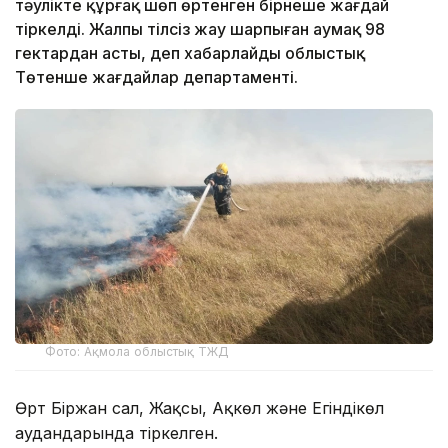
тәулікте құрғақ шөп өртенген бірнеше жағдай
тіркелді. Жалпы тілсіз жау шарпыған аумақ 98
гектардан асты, деп хабарлайды облыстық
Төтенше жағдайлар департаменті.
Фото: Ақмола облыстық ТЖД
Өрт Біржан сал, Жақсы, Ақкөл және Егіндікөл
аудандарында тіркелген.