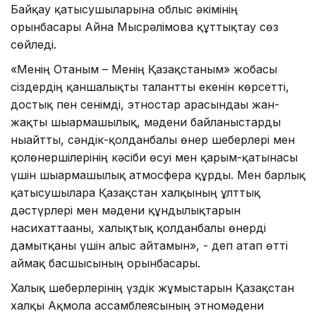
Байқау қатысушыларына облыс әкімінің
орынбасары Айна Мысрәлімова құттықтау сөз
сөйледі.
«Менің Отаным – Менің Қазақстаным» жобасы
сіздердің қаншалықты талантты екенін көрсетті,
достық пен сенімді, этностар арасындағы жан-
жақты шығармашылық, мәдени байланыстарды
нығайтты, сәндік-қолданбалы өнер шеберлері мен
қолөнершілерінің кәсіби өсуі мен қарым-қатынасы
үшін шығармашылық атмосфера құрды. Мен барлық
қатысушыларға Қазақстан халқының ұлттық
дәстүрлері мен мәдени құндылықтарын
насихаттағаны, халықтық қолданбалы өнерді
дамытқаны үшін алғыс айтамын», - деп атап өтті
аймақ басшысының орынбасары.
Халық шеберлерінің үздік жұмыстарын Қазақстан
халқы Ақмола ассамблеясының этномәдени