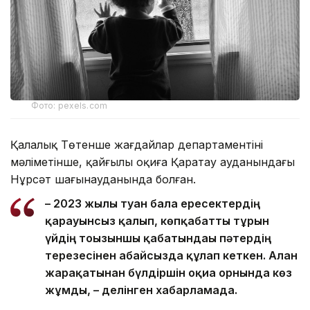
Фото: pexels.com
Қалалық Төтенше жағдайлар департаментінің
мәліметінше, қайғылы оқиға Қаратау ауданындағы
Нұрсәт шағынауданында болған.
– 2023 жылы туған бала ересектердің
қарауынсыз қалып, көпқабатты тұрғын
үйдің тоғызыншы қабатындағы пәтердің
терезесінен абайсызда құлап кеткен. Алған
жарақатынан бүлдіршін оқиға орнында көз
жұмды, – делінген хабарламада.