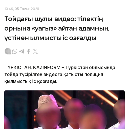
10:49, 05 Тамыз 2026
Тойдағы шулы видео: тілектің
орнына «уағыз» айтқан адамның
үстінен қылмыстық іс қозғалды
ТҮРКІСТАН. KAZINFORM – Түркістан облысында
тойда түсірілген видеоға қатысты полиция
қылмыстық іс қозғады.