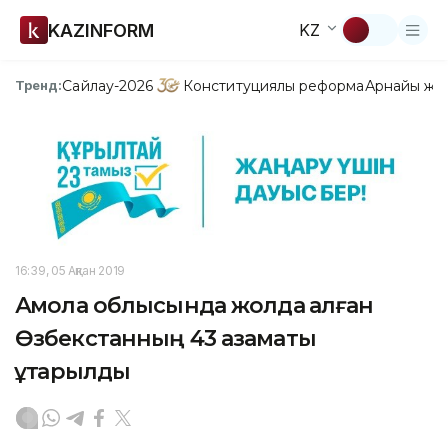
KAZINFORM
KZ
Сайлау-2026
Конституциялық реформа
Арнайы жо
Тренд:
16:39, 05 Ақпан 2019
Ақмола облысында жолда қалған
Өзбекстанның 43 азаматы
құтқарылды