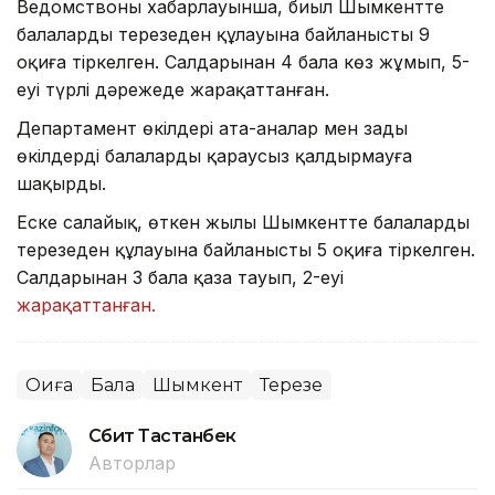
Ведомствоның хабарлауынша, биыл Шымкентте
балалардың терезеден құлауына байланысты 9
оқиға тіркелген. Салдарынан 4 бала көз жұмып, 5-
еуі түрлі дәрежеде жарақаттанған.
Департамент өкілдері ата-аналар мен заңды
өкілдерді балаларды қараусыз қалдырмауға
шақырды.
Еске салайық, өткен жылы Шымкентте балалардың
терезеден құлауына байланысты 5 оқиға тіркелген.
Салдарынан 3 бала қаза тауып, 2-еуі
жарақаттанған.
Оқиға
Бала
Шымкент
Терезе
Сәбит Тастанбек
Авторлар