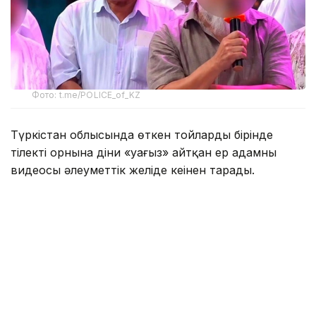
Фото: t.me/POLICE_of_KZ
Түркістан облысында өткен тойлардың бірінде
тілектің орнына діни «уағыз» айтқан ер адамның
видеосы әлеуметтік желіде кеңінен тарады.
Бейнежазбада ол тойларда арақтың қойылмай
жүргенін құптайтынын айтып, ендігі кезекте
музыкадан бас тарту керектігін жеткізген. Сондай-
ақ ерлер мен әйелдердің бірге отыруын шариғатқа
қайшы деп бағалап, мұсылмандардың діни
талаптарды қатаң ұстануы қажет екенін
айтқан.
Ішкі істер министрлігі бұл видеоға қатысты ресми