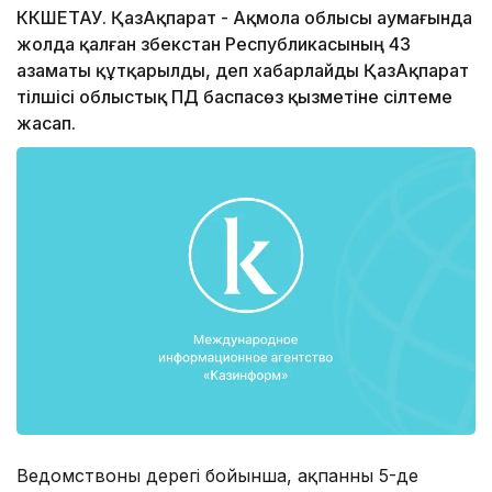
КӨКШЕТАУ. ҚазАқпарат - Ақмола облысы аумағында
жолда қалған Өзбекстан Республикасының 43
азаматы құтқарылды, деп хабарлайды ҚазАқпарат
тілшісі облыстық ПД баспасөз қызметіне сілтеме
жасап.
Ведомствоның дерегі бойынша, ақпанның 5-де