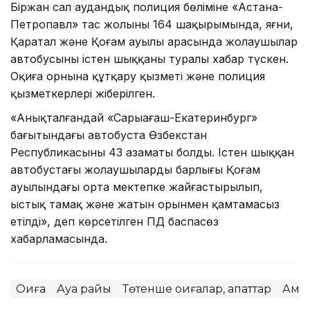
Біржан сал аудандық полиция бөліміне «Астана-
Петропавл» тас жолының 164 шақырымында, яғни,
Қаратал және Қоғам ауылы арасында жолаушылар
автобусының істен шыққаны туралы хабар түскен.
Оқиға орнына құтқару қызметі және полиция
қызметкерлері жіберілген.
«Анықталғандай «Сарыағаш-Екатеринбург»
бағытындағы автобуста Өзбекстан
Республикасының 43 азаматы болды. Істен шыққан
автобустағы жолаушылардың барлығы Қоғам
ауылындағы орта мектепке жайғастырылып,
ыстық тамақ және жатын орынмен қамтамасыз
етілді», деп көрсетілген ПД баспасөз
хабарламасында.
Оқиға
Ауа райы
Төтенше оқиғалар, апаттар
Ақмо