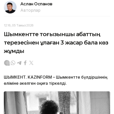
Аслан Оспанов
Авторлар
12:16, 05 Тамыз 2026
Шымкентте тоғызыншы қабаттың
терезесінен құлаған 3 жасар бала көз
жұмды
ШЫМКЕНТ. KAZINFORM – Шымкентте бүлдіршіннің
өліміне әкелген оқиға тіркелді.