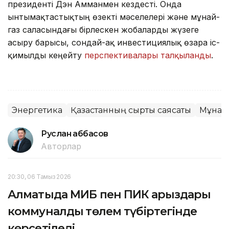
президенті Дэн Амманмен кездесті. Онда
ынтымақтастықтың өзекті мәселелері және мұнай-
газ саласындағы бірлескен жобаларды жүзеге
асыру барысы, сондай-ақ инвестициялық өзара іс-
қимылды кеңейту
перспективалары талқыланды
.
Энергетика
Қазақстанның сыртқы саясаты
Мұнай
Руслан Ғаббасов
Авторлар
20:30, 06 Тамыз 2026
Алматыда МИБ пен ПИК қарыздары
коммуналдық төлем түбіртегінде
көрсетіледі