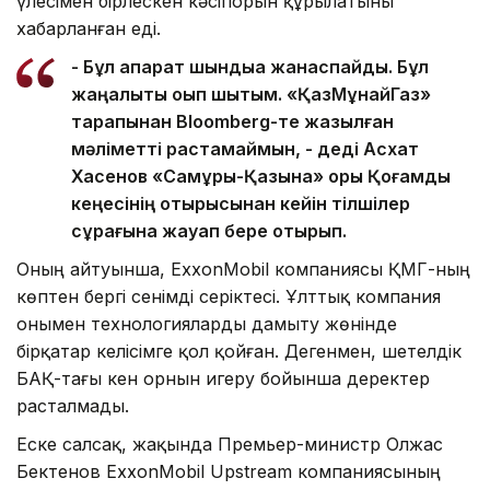
үлесімен бірлескен кәсіпорын құрылатыны
хабарланған еді.
- Бұл ақпарат шындыққа жанаспайды. Бұл
жаңалықты оқып шықтым. «ҚазМұнайГаз»
тарапынан Bloomberg-те жазылған
мәліметті растамаймын, - деді Асхат
Хасенов «Самұрық-Қазына» қоры Қоғамдық
кеңесінің отырысынан кейін тілшілер
сұрағына жауап бере отырып.
Оның айтуынша, ExxonMobil компаниясы ҚМГ-ның
көптен бергі сенімді серіктесі. Ұлттық компания
онымен технологияларды дамыту жөнінде
бірқатар келісімге қол қойған. Дегенмен, шетелдік
БАҚ-тағы кен орнын игеру бойынша деректер
расталмады.
Еске салсақ, жақында Премьер-министр Олжас
Бектенов ExxonMobil Upstream компаниясының