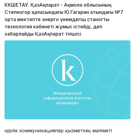
КӨКШЕТАУ. ҚазАқпарат - Ақмола облысының
Степногор қаласындағы Ю.Гагарин атындағы №7
орта мектепте энерго үнемдегіш станогты
технология кабинеті жұмыс істейді, деп
хабарлайды ҚазАқпарат тілшісі.
Өңірлік коммуникациялар қызметінің мәліметі