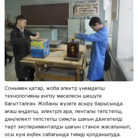
Сонымен қатар, жоба электр үнемдегіш
технологияны енгізу мәселесін шешуге
бағытталған. Жобаны жүзеге асыру барысында
ағаш өңдегіш, электрлі ара, ленталы тегістегіш,
дөңгелекті тегістегіш сияқты шағын двигателді
төрт эксперименталды шағын станок жасалынып,
осы күні еңбек сабағында тиімді қолданылуда.