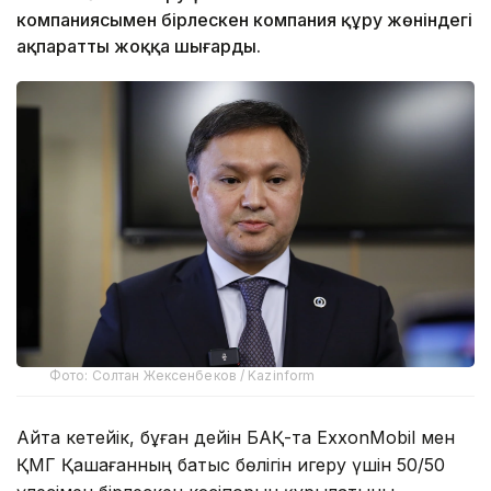
компаниясымен бірлескен компания құру жөніндегі
ақпаратты жоққа шығарды.
Фото: Солтан Жексенбеков / Kazinform
Айта кетейік, бұған дейін БАҚ-та ExxonMobil мен
ҚМГ Қашағанның батыс бөлігін игеру үшін 50/50