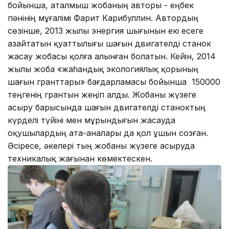
бойынша, аталмыш жобаның авторы - еңбек
пәнінің мұғалімі Фарит Карибуллин. Автордың
сөзінше, 2013 жылы энергия шығынын екі есеге
азайтатын қуаттылығы шағын двигателді станок
жасау жобасы қолға алынған болатын. Кейін, 2014
жылы жоба «жаһандық экологиялық қорының
шағын гранттары» бағдарламасы бойынша 150000
теңгенің грантын жеңіп алды. Жобаны жүзеге
асыру барысында шағын двигателді станоктың
күрделі түйіні мен мұрындығын жасауда
оқушылардың ата-аналары да қол ұшын созған.
Әсіресе, әкелері тың жобаны жүзеге асыруда
техникалық жағынан көмектескен.