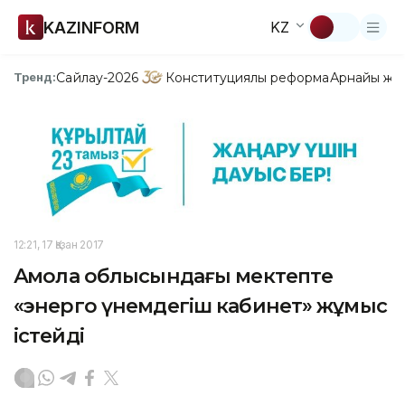
KAZINFORM
KZ
Сайлау-2026
Конституциялық реформа
Арнайы жо
Тренд:
12:21, 17 Қазан 2017
Ақмола облысындағы мектепте
«энерго үнемдегіш кабинет» жұмыс
істейді