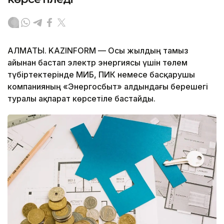
АЛМАТЫ. KAZINFORM — Осы жылдың тамыз
айынан бастап электр энергиясы үшін төлем
түбіртектерінде МИБ, ПИК немесе басқарушы
компанияның «Энергосбыт» алдындағы берешегі
туралы ақпарат көрсетіле бастайды.