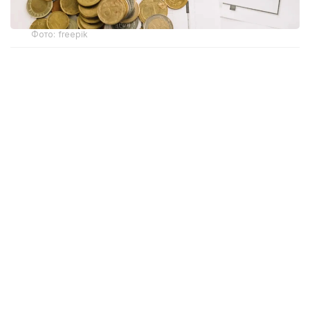
Фото: freepik
Бұл жаңашылдық тек «Алатау Жарық Компаниясы»
АҚ «Энергосбыт» филиалымен электрмен
жабдықтау шартын жасасқан Алматы қаласы мен
Алматы облысы тұтынушыларына ғана қатысты
болмақ.
Ұйым мәліметінше, бұл өзгеріс пәтер иелеріне өз
үйлері бойынша қарыздың бар-жоғын уақытылы
біліп отыруға және басқарушы ұйымның электр
энергиясын төлеу бойынша міндетін қаншалықты
орындап жатқанын бақылауға мүмкіндік береді.
Егер берешек белгіленген тәртіппен өтелмесе,
қарызы бар тұрғын үйлерде тоқ уақытша
не мүлдем өшірілуі мүмкін. Осыған байланысты