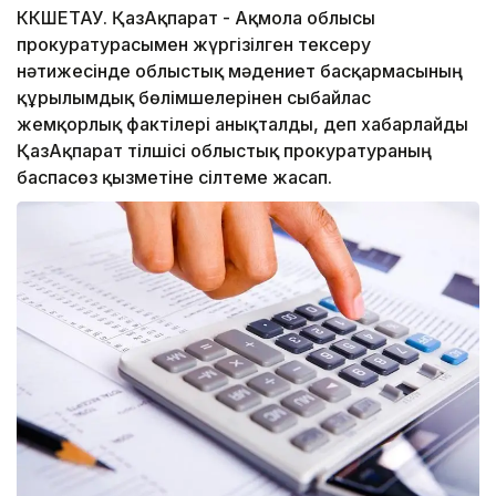
КӨКШЕТАУ. ҚазАқпарат - Ақмола облысы
прокуратурасымен жүргізілген тексеру
нәтижесінде облыстық мәдениет басқармасының
құрылымдық бөлімшелерінен сыбайлас
жемқорлық фактілері анықталды, деп хабарлайды
ҚазАқпарат тілшісі облыстық прокуратураның
баспасөз қызметіне сілтеме жасап.