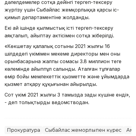
дәлелдемелер сотқа дейінгі тергеп-тексеру
жүргізу үшін Сыбайлас жемқорлыққа қарсы іс-
қимыл департаментіне жолданды.
Екі ай ішінде қылмыстық істі тергеп-тексеру
аяқталып, айыптау актісімен сотқа жіберілді.
«Көкшетау қалалық сотының 2021 жылғы 16
шілдедегі үкімімен мекеме директоры мен оның
орынбасарына жалпы сомасы 3.8 миллион теңге
көлемінде айыппұл салынды. Аталған тұлғалар
өмір бойы мемлекеттік қызметте және ұйымдарда
қызмет атқару құқығынан айырылды.
Сот үкімі 2021 жылғы 3 тамызда заңды күшіне енді»,
- деп толықтырды ведомстводан.
Прокуратура
Сыбайлас жемқорлықпен күрес
Ақм