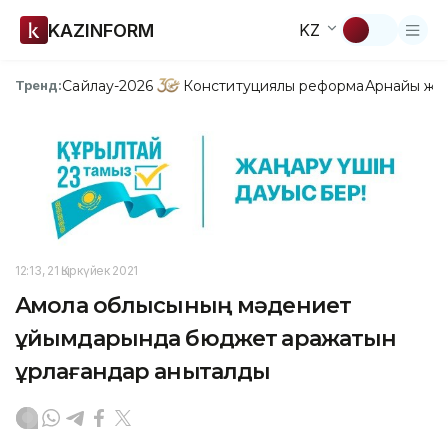
KAZINFORM
KZ
Сайлау-2026
Конституциялық реформа
Арнайы жо
Тренд:
12:13, 21 Қыркүйек 2021
Ақмола облысының мәдениет
ұйымдарында бюджет қаражатын
ұрлағандар анықталды