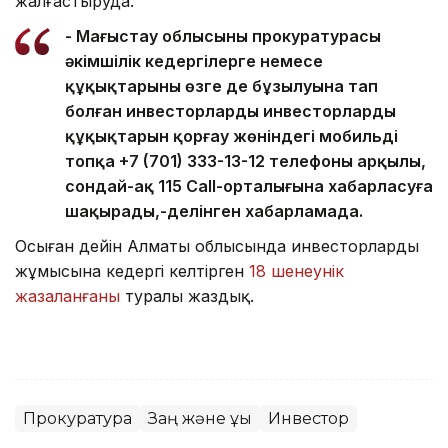
жалғастыруда.
- Маңғыстау облысының прокуратурасы
әкімшілік кедергілерге немесе
құқықтарының өзге де бұзылуына тап
болған инвесторларды инвесторлардың
құқықтарын қорғау жөніндегі мобильді
топқа +7 (701) 333-13-12 телефоны арқылы,
сондай-ақ 115 Call-орталығына хабарласуға
шақырады,-делінген хабарламада.
Осыған дейін Алматы облысында инвесторлардың
жұмысына кедергі келтірген
18 шенеунік
жазаланғаны
туралы жаздық.
Прокуратура
Заң және құқық
Инвестор