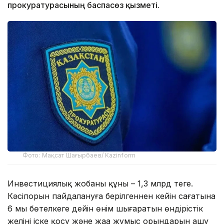
прокуратурасының баспасөз қызметі.
Фото: Мақсат Шағырбаев/ Kazinform
Инвестициялық жобаның құны – 1,3 млрд теңге.
Кәсіпорын пайдалануға берілгеннен кейін сағатына
6 мың бөтелкеге дейін өнім шығаратын өндірістік
желіні іске қосу және жаңа жұмыс орындарын ашу