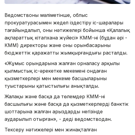
Ведомствоның мәліметінше, облыс
прокуратурасымен жедел іздестіру іс-шаралары
тағайындалып, оның нәтижелері бойынша «Қалалық
ақпараттық кітапхана жүйесі» КММ-нің (бұдан әрі -
КММ) директоры және оның орынбасарының
бюджеттік қаражатты жымқырғандығы расталды.
«Жұмыс орындарына жалған орналасу арқылы
қылмыстық іс-әрекетке мекеменің ондаған
қызметкерлері мен мекеме басшыларының
туыстарының қатыстылығы анықталды.
Жалақы және басқа да төлемдер КММ-нің
басшылығы және басқа да қызметкерлердің банктік
шоттарына жалған арыздардың негізінде
аударылып отырған», - деді ведомстводан.
Тексеру нәтижелері мен жинақталған