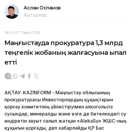
Аслан Оспанов
Авторлар
18:00, 07 Тамыз 2026
Маңғыстауда прокуратура 1,3 млрд
теңгелік жобаның жалғасуына ықпал
етті
АҚТАУ. KAZINFORM - Маңғыстау облысының
прокуратурасы Инвесторлардың құқықтарын
қорғау комитетінің үйлестіруімен алкогольсіз
сусындар, минералды және өзге де бөтелкедегі су
өндіретін зауыт салып жатқан «AlekaSu» ЖШС-ның
құқығын қорғады, деп хабарлайды ҚР Бас