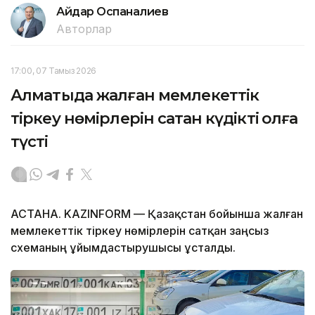
Айдар Оспаналиев
Авторлар
17:00, 07 Тамыз 2026
Алматыда жалған мемлекеттік
тіркеу нөмірлерін сатқан күдікті қолға
түсті
АСТАНА. KAZINFORM — Қазақстан бойынша жалған
мемлекеттік тіркеу нөмірлерін сатқан заңсыз
схеманың ұйымдастырушысы ұсталды.