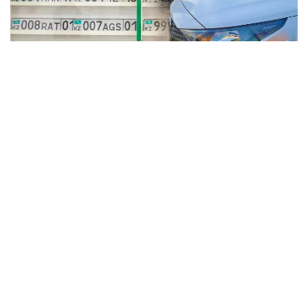
Коллаж: Kazinform / informburo.kz
Бас көлік прокуратурасының үйлестіруімен Көліктегі
полиция департаментінің қызметкерлері жалған
мемлекеттік тіркеу нөмірлік белгілерін заңсыз
дайындау және тарату схемасының жолын кесті.
— Алматыда жүйелі түрде жалған
мемлекеттік нөмірлерді дайындаумен
және сатумен айналысқан заңсыз әрекеттің
ұйымдастырушысы ұсталды. Тергеу
мәліметтері бойынша, жалған нөмірлер