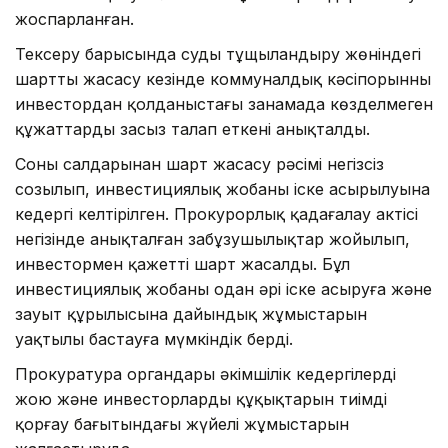
жоспарланған.
Тексеру барысында суды тұщыландыру жөніндегі
шартты жасасу кезінде коммуналдық кәсіпорынның
инвестордан қолданыстағы заңнамада көзделмеген
құжаттарды заңсыз талап еткені анықталды.
Соның салдарынан шарт жасасу рәсімі негізсіз
созылып, инвестициялық жобаның іске асырылуына
кедергі келтірілген. Прокурорлық қадағалау актісі
негізінде анықталған заңбұзушылықтар жойылып,
инвестормен қажетті шарт жасалды. Бұл
инвестициялық жобаны одан әрі іске асыруға және
зауыт құрылысына дайындық жұмыстарын
уақтылы бастауға мүмкіндік берді.
Прокуратура органдары әкімшілік кедергілерді
жою және инвесторлардың құқықтарын тиімді
қорғау бағытындағы жүйелі жұмыстарын