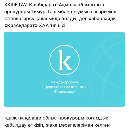
КӨКШЕТАУ. ҚазАқпарат-Ақмола облысының
прокуроры Тимур Тәшімбаев жұмыс сапарымен
Степногорск қаласында болды, деп хабарлайды
«ҚазАқпарат» ХАА тілшісі.
Өндірістік қалада облыс прокуроры қоғамдық
қабылдау өткізіп, жеке мəселелерімен келген