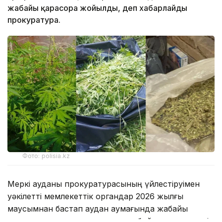
жабайы қарасора жойылды, деп хабарлайды
прокуратура.
Фото: polisia.kz
Меркі ауданы прокуратурасының үйлестіруімен
уәкілетті мемлекеттік органдар 2026 жылғы
маусымнан бастап аудан аумағында жабайы
қарасораны анықтау және жою бойынша кешенді