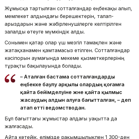
Жұмысқа тартылған сотталғандар еңбекақы алып,
мемлекет алдындағы берешектерін, талап-
арыздарын және жәбірленушілерге келтірілген
залалды өтеуге мүмкіндік алды.
Сонымен қатар олар үш мезгіл тамақпен және
жатақханамен қамтамасыз етілген. Сотталғандар
кәсіпорын аумағында мекеме қызметкерлерінің
тұрақты бақылауында болады.
– Аталған бастама сотталғандарды
еңбекке баулу арқылы олардың қоғамға
қайта бейімделуіне және қайта қылмыс
жасаудың алдын алуға бағытталған, – деп
атап өтті ведомстводан.
Бұл бағыттағы жұмыстар алдағы уақытта да
жалғасады.
Айта кетейік, елімізде рақымшылықпен 1 300-ден