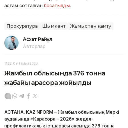
астам сотталған
босатылды
.
Прокуратура
Шымкент
Жұмыспен қамту
Асхат Райқұл
Авторлар
11:22, 09 Тамыз 2026
Жамбыл облысында 376 тонна
жабайы қарасора жойылды
АСТАНА. KAZINFORM – Жамбыл облысының Меркі
ауданында «Қарасора – 2026» жедел-
профилактикалық іс-шарасы аясында 376 тонна