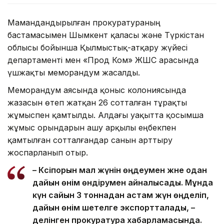
Мамандандырылған прокуратураның
бастамасымен Шымкент қаласы және Түркістан
облысы бойынша Қылмыстық-атқару жүйесі
департаменті мен «Прод Ком» ЖШС арасында
үшжақты меморандум жасалды.
Меморандум аясында қоныс колониясында
жазасын өтеп жатқан 26 сотталған тұрақты
жұмыспен қамтылды. Алдағы уақытта қосымша
жұмыс орындарын ашу арқылы еңбекпен
қамтылған сотталғандар санын арттыру
жоспарланып отыр.
– Кәсіпорын мал жүнін өңдеумен және одан
дайын өнім өндірумен айналысады. Мұнда
күн сайын 3 тоннадан астам жүн өңделіп,
дайын өнім шетелге экспортталады, –
делінген прокуратура хабарламасында.