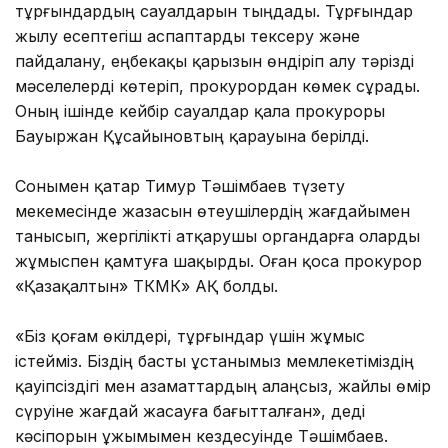
тұрғындардың сауалдарын тыңдады. Тұрғындар
жылу есептегіш аспаптарды тексеру жəне
пайдалану, еңбекақы қарызын өндіріп алу тəрізді
мәселелерді көтеріп, прокурордан көмек сұрады.
Оның ішінде кейбір сауалдар қала прокуроры
Бауыржан Құсайыновтың қарауына берілді.
Сонымен қатар Тимур Тәшімбаев түзету
мекемесінде жазасын өтеушілердің жағдайымен
танысып, жергілікті атқарушы органдарға оларды
жұмыспен қамтуға шақырды. Оған қоса прокурор
«Қазақалтын» ТКМК» АҚ болды.
«Біз қоғам өкілдері, тұрғындар үшін жұмыс
істейміз. Біздің басты ұстанымыз мемлекетіміздің
қауіпсіздігі мен азаматтардың алаңсыз, жайлы өмір
сүруіне жағдай жасауға бағытталған», деді
кəсіпорын ұжымымен кездесуінде Тәшімбаев.