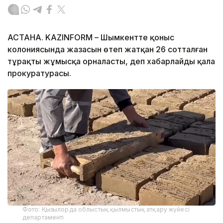
АСТАНА. KAZINFORM – Шымкентте қоныс
колониясында жазасын өтеп жатқан 26 сотталған
тұрақты жұмысқа орналасты, деп хабарлайды қала
прокуратурасы.
Фото: Қызылорда облыстық қылмыстық атқару жүйесі
департаменті