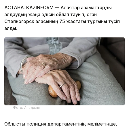
АСТАНА. KAZINFORM — Алаяқтар азаматтарды
алдаудың жаңа әдісін ойлап тауып, оған
Степногорск қаласының 75 жастағы тұрғыны түсіп
қалды.
Фото: Анадолы
Облыстық полиция департаментінің мәліметінше,