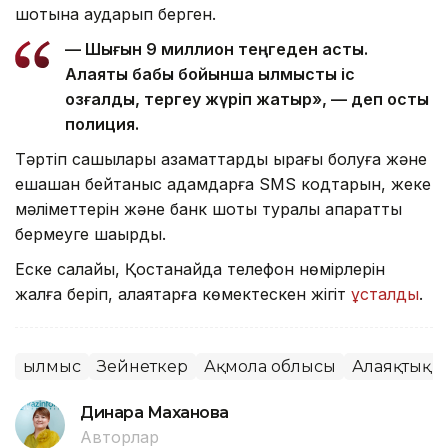
шотына аударып берген.
— Шығын 9 миллион теңгеден асты.
Алаяқтық бабы бойынша қылмыстық іс
қозғалды, тергеу жүріп жатыр», — деп қосты
полиция.
Тәртіп сақшылары азаматтарды қырағы болуға және
ешқашан бейтаныс адамдарға SMS кодтарын, жеке
мәліметтерін және банк шоты туралы ақпаратты
бермеуге шақырды.
Еске салайық, Қостанайда телефон нөмірлерін
жалға беріп, алаяқтарға көмектескен жігіт
ұсталды
.
Қылмыс
Зейнеткер
Ақмола облысы
Алаяқтық
Динара Маханова
Авторлар