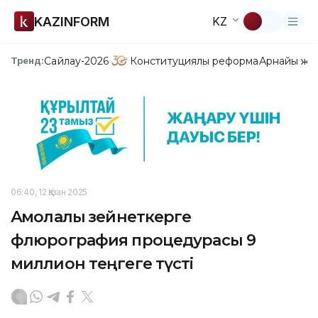
KAZINFORM
KZ
Сайлау-2026
Конституциялық реформа
Арнайы жо
Тренд:
06:40, 12 Қазан 2025
Ақмолалық зейнеткерге
флюрография процедурасы 9
миллион теңгеге түсті