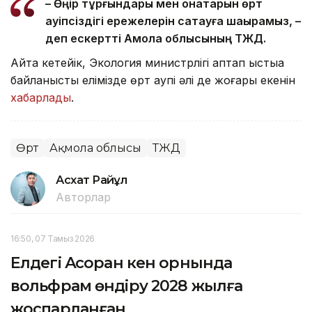
– Өңір тұрғындары мен қонақтарын өрт
қауіпсіздігі ережелерін сақтауға шақырамыз, –
деп ескертті Ақмола облысының ТЖД.
Айта кетейік, Экология министрлігі аптап ыстыққа
байланысты елімізде өрт қаупі әлі де жоғары екенін
хабарлады
.
Өрт
Ақмола облысы
ТЖД
Асхат Райқұл
Авторлар
16:50, 07 Тамыз 2026
Елдегі Ақсоран кен орнында
вольфрам өндіру 2028 жылға
жоспарланған