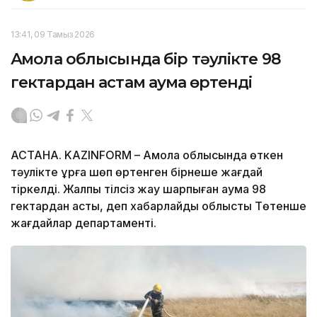
13:41, 09 Тамыз 2026
Ақмола облысында бір тәулікте 98
гектардан астам аумақ өртенді
АСТАНА. KAZINFORM – Ақмола облысында өткен
тәулікте құрғақ шөп өртенген бірнеше жағдай
тіркелді. Жалпы тілсіз жау шарпыған аумақ 98
гектардан асты, деп хабарлайды облыстық Төтенше
жағдайлар департаменті.