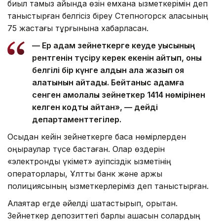
биыл тамыз айында өзін емхана қызметкерімін деп
таныстырған белгісіз біреу Степногорск қаласының
75 жастағы тұрғынына хабарласқан.
— Ер адам зейнеткерге кеуде қуысының
рентгенін түсіру керек екенін айтып, оны
белгілі бір күнге алдын ала жазып қоя
алатынын айтады. Бейтаныс адамға
сенген ақмолалық зейнеткер 1414 нөмірінен
келген кодты айтқан», — дейді
департаменттегілер.
Осыдан кейін зейнеткерге басқа нөмірлерден
қоңыраулар түсе бастаған. Олар өздерін
«электрондық үкімет» қауіпсіздік қызметінің
операторлары, Ұлттық банк және қаржы
полициясының қызметкерлеріміз деп таныстырған.
Алаяқтар егде әйелді шатастырып, қорқытқан.
Зейнеткер депозиттегі барлық ақшасын солардың