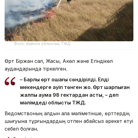
Фото: Ақмола облыстық ТЖД
Өрт Біржан сал, Жақсы, Ақкөл және Егіндікөл
аудандарында тіркелген.
– Барлық өрт ошағы сөндірілді. Елді
мекендерге қауіп төнген жоқ. Өрт шарпыған
жалпы аумақ 98 гектардан асты, – деп
мәлімдеді облыстық ТЖД.
Ведомствоның алдын ала мәліметінше, өрттердің
шығуына тұрғындардың отпен абайсыз әрекет етуі
себеп болған.