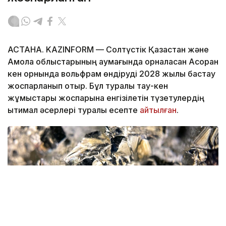
АСТАНА. KAZINFORM — Солтүстік Қазақстан және
Ақмола облыстарының аумағында орналасқан Ақсоран
кен орнында вольфрам өндіруді 2028 жылы бастау
жоспарланып отыр. Бұл туралы тау-кен
жұмыстары жоспарына енгізілетін түзетулердің
ықтимал әсерлері туралы есепте
айтылған
.