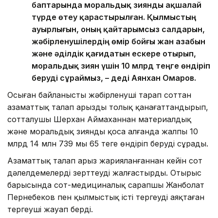
баптарында моральдық зиянды ақшалай
түрде өтеу қарастырылған. Қылмыстың
ауырлығын, оның қайтарымсыз салдарын,
жәбірленушілердің өмір бойғы жан азабын
және әділдік қағидатын ескере отырып,
моральдық зиян үшін 10 млрд теңге өндіріп
беруді сұраймыз, – деді Аянхан Омаров.
Осыған байланысты жәбірленуші тарап соттан
азаматтық талап арызды толық қанағаттандырып,
сотталушы Шерхан Аймаханнан материалдық
және моральдық зиянды қоса алғанда жалпы 10
млрд 14 млн 739 мың 65 теңге өндіріп беруді сұрады.
Азаматтық талап арыз жарияланғаннан кейін сот
дәлелдемелерді зерттеуді жалғастырды. Отырыс
барысында сот-медициналық сарапшы Жанболат
Пернебеков пен қылмыстық істі тергеуді аяқтаған
тергеуші жауап берді.