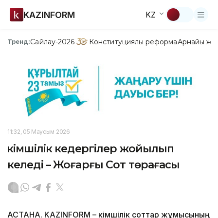
KAZINFORM
KZ
Сайлау-2026
Конституциялық реформа
Арнайы жо
Тренд:
11:32, 05 Маусым 2026
Әкімшілік кедергілер жойылып
келеді – Жоғарғы Сот төрағасы
АСТАНА. KAZINFORM – Әкімшілік соттар жұмысының