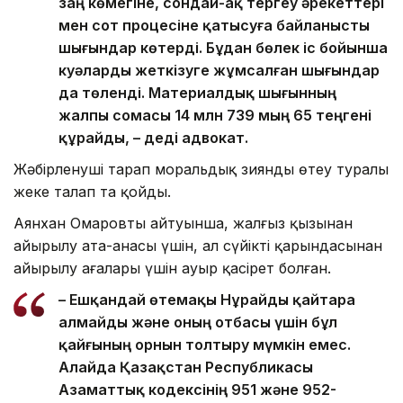
заң көмегіне, сондай-ақ тергеу әрекеттері
мен сот процесіне қатысуға байланысты
шығындар көтерді. Бұдан бөлек іс бойынша
куәларды жеткізуге жұмсалған шығындар
да төленді. Материалдық шығынның
жалпы сомасы 14 млн 739 мың 65 теңгені
құрайды, – деді адвокат.
Жәбірленуші тарап моральдық зиянды өтеу туралы
жеке талап та қойды.
Аянхан Омаровтың айтуынша, жалғыз қызынан
айырылу ата-анасы үшін, ал сүйікті қарындасынан
айырылу ағалары үшін ауыр қасірет болған.
– Ешқандай өтемақы Нұрайды қайтара
алмайды және оның отбасы үшін бұл
қайғының орнын толтыру мүмкін емес.
Алайда Қазақстан Республикасы
Азаматтық кодексінің 951 және 952-