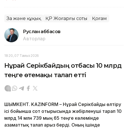
Заң және құқық
ҚР Жоғарғы соты
Қоғам
Руслан Ғаббасов
Авторлар
18:20, 07 Тамыз 2026
Нұрай Серікбайдың отбасы 10 млрд
теңге өтемақы талап етті
ШЫМКЕНТ. KAZINFORM – Нұрай Серікбайды өлтіру
ісі бойынша сот отырысында жәбірленуші тарап 10
млрд 14 млн 739 мың 65 теңге көлемінде
азаматтық талап арыз берді. Оның ішінде