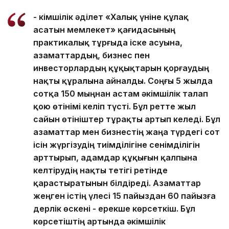
- Әкімшілік әділет «Халық үніне құлақ
асатын мемлекет» қағидасының
практикалық тұрғыда іске асуына,
азаматтардың, бизнес пен
инвесторлардың құқықтарын қорғаудың
нақты құралына айналды. Соңғы 5 жылда
сотқа 150 мыңнан астам әкімшілік талап
қою өтінімі келіп түсті. Бұл ретте жыл
сайын өтініштер тұрақты артып келеді. Бұл
азаматтар мен бизнестің жаңа түрдегі сот
ісін жүргізудің тиімділігіне сенімділігін
арттырып, адамдар құқығын қалпына
келтірудің нақты тетігі ретінде
қарастыратынын білдіреді. Азаматтар
жеңген істің үлесі 15 пайыздан 60 пайызға
дерлік өскені - ерекше көрсеткіш. Бұл
көрсетіштің артында әкімшілік