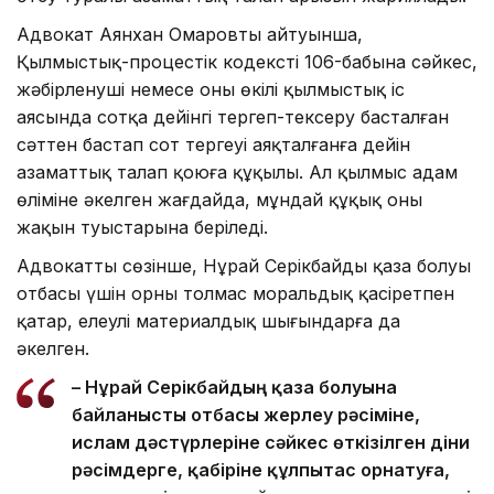
Адвокат Аянхан Омаровтың айтуынша,
Қылмыстық-процестік кодекстің 106-бабына сәйкес,
жәбірленуші немесе оның өкілі қылмыстық іс
аясында сотқа дейінгі тергеп-тексеру басталған
сәттен бастап сот тергеуі аяқталғанға дейін
азаматтық талап қоюға құқылы. Ал қылмыс адам
өліміне әкелген жағдайда, мұндай құқық оның
жақын туыстарына беріледі.
Адвокаттың сөзінше, Нұрай Серікбайдың қаза болуы
отбасы үшін орны толмас моральдық қасіретпен
қатар, елеулі материалдық шығындарға да
әкелген.
– Нұрай Серікбайдың қаза болуына
байланысты отбасы жерлеу рәсіміне,
ислам дәстүрлеріне сәйкес өткізілген діни
рәсімдерге, қабіріне құлпытас орнатуға,