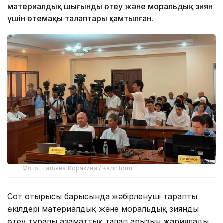
материалдық шығынды өтеу және моральдық зиян
үшін өтемақы талаптары қамтылған.
Фото: Татьяна Корякина / Kazinform
Сот отырысы барысында жәбірленуші тараптың
өкілдері материалдық және моральдық зиянды
өтеу туралы азаматтық талап арызын жариялады.