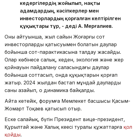
кедергілердің жойылып, нақты
адамдардың, кәсіпкерлер мен
инвесторлардың қорғалған келтірілген
құқықтары тұр, - деді А. Мерғалиев.
Оның айтуынша, жыл сайын Жоғарғы сот
инвесторлардың қатысуымен болатын даулар
бойынша сот-парактикасына талдау жасайды.
Олар көбінесе салық, кеден, экология және жер
қойнауын пайдалану саласындағы даулар
бойынша соттасып, онда құқықтарын қорғап
жатыр. 2024 жылдан бастап мұндай даулардың
саны азайып, оң динамика байқалды.
Айта кетейік, форумға Мемлекет басшысы Қасым-
Жомарт Тоқаев қатысып отыр.
Еске салайық, бүгін Президент вице-президент,
Құрылтай және Халық кеңесі туралы құжаттарға
қол
қойды
.