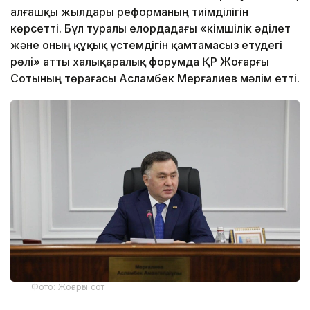
алғашқы жылдары реформаның тиімділігін
көрсетті. Бұл туралы елордадағы «Әкімшілік әділет
және оның құқық үстемдігін қамтамасыз етудегі
рөлі» атты халықаралық форумда ҚР Жоғарғы
Сотының төрағасы Асламбек Мерғалиев мәлім етті.
Фото: Жоғарғы сот