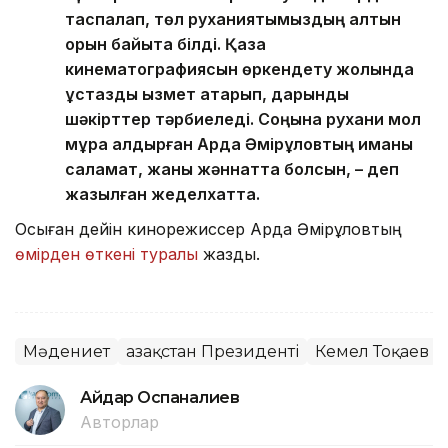
таспалап, төл руханиятымыздың алтын
қорын байыта білді. Қазақ
кинематографиясын өркендету жолында
ұстаздық қызмет атқарып, дарынды
шәкірттер тәрбиеледі. Соңына рухани мол
мұра қалдырған Ардақ Әмірқұловтың иманы
саламат, жаны жәннатта болсын, – деп
жазылған жеделхатта.
Осыған дейін кинорежиссер Ардақ Әмірқұловтың
өмірден өткені туралы
жаздық.
Мәдениет
Қазақстан Президенті
Кемел Тоқаев
Айдар Оспаналиев
Авторлар