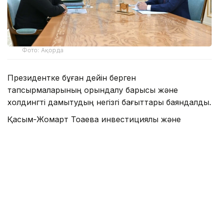
Фото: Ақорда
Президентке бұған дейін берген
тапсырмаларының орындалу барысы және
холдингті дамытудың негізгі бағыттары баяндалды.
Қасым-Жомарт Тоқаевқа инвестициялық және
кредиттік портфель 14,3 триллион теңгеге жетіп,
16,5 триллион теңгеге дейін артады деп болжанып
отырғаны, бұл ретте жыл сайынғы таза пайда
көлемі 400 миллиард теңгеден асатыны жөнінде
мәлімет берілді.
— 2025 жылдың қорытындысы бойынша
холдингтің қолдауымен 77,5 мың, соның