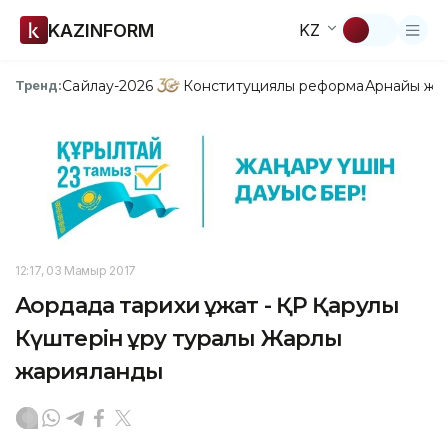
KAZINFORM
KZ
Сайлау-2026
Конституциялық реформа
Арнайы жо
Тренд:
12:17, 03 Мамыр 2017
Ақордада тарихи құжат - ҚР Қарулы
Күштерін құру туралы Жарлық
жарияланды