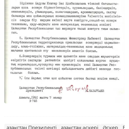
Қазақстан Президенті
Қазақстан әскері
Әскер
Ба