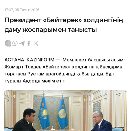
17:07, 05 Тамыз 2026
Президент «Бәйтерек» холдингінің
даму жоспарымен танысты
АСТАНА. KAZINFORM — Мемлекет басшысы Қасым-
Жомарт Тоқаев «Бәйтерек» холдингінің басқарма
төрағасы Рустам Қарағойшинді қабылдады. Бұл
туралы Ақорда мәлім етті.