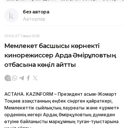
без автора
Авторлар
20:03, 07 Тамыз 2026
Мемлекет басшысы көрнекті
кинорежиссер Ардақ Әмірқұловтың
отбасына көңіл айтты
АСТАНА. KAZINFORM – Президент Қасым-Жомарт
Тоқаев Қазақстанның еңбек сіңірген қайраткері,
Мемлекеттік сыйлықтың лауреаты және «Құрмет»
орденінің иегері Ардақ Әмірқұловтың дүниеден
өтуіне байланысты марқұмның туған-туыстарына