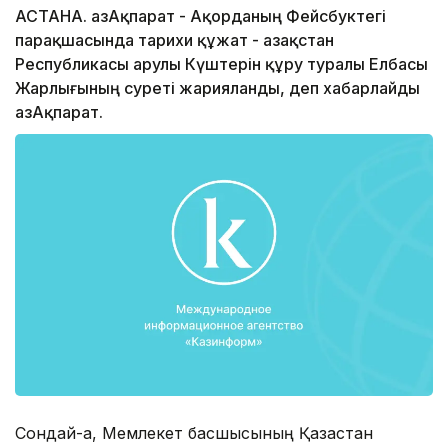
АСТАНА. ҚазАқпарат - Ақорданың Фейсбуктегі
парақшасында тарихи құжат - Қазақстан
Республикасы Қарулы Күштерін құру туралы Елбасы
Жарлығының суреті жарияланды, деп хабарлайды
ҚазАқпарат.
Сондай-ақ, Мемлекет басшысының Қазақстан