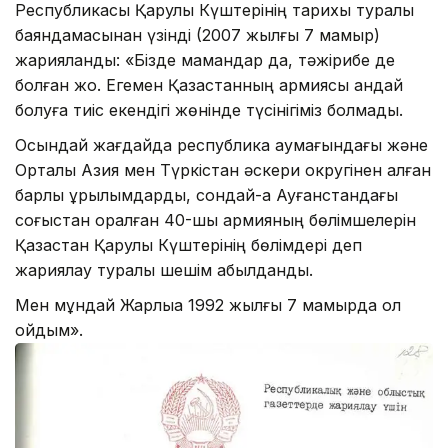
Республикасы Қарулы Күштерінің тарихы туралы
баяндамасынан үзінді (2007 жылғы 7 мамыр)
жарияланды: «Бізде мамандар да, тәжірибе де
болған жоқ. Егемен Қазақстанның армиясы қандай
болуға тиіс екендігі жөнінде түсінігіміз болмады.
Осындай жағдайда республика аумағындағы және
Орталық Азия мен Түркістан әскери округінен қалған
барлық құрылымдарды, сондай-ақ Ауғанстандағы
соғыстан оралған 40-шы армияның бөлімшелерін
Қазақстан Қарулы Күштерінің бөлімдері деп
жариялау туралы шешім қабылданды.
Мен мұндай Жарлыққа 1992 жылғы 7 мамырда қол
қойдым».