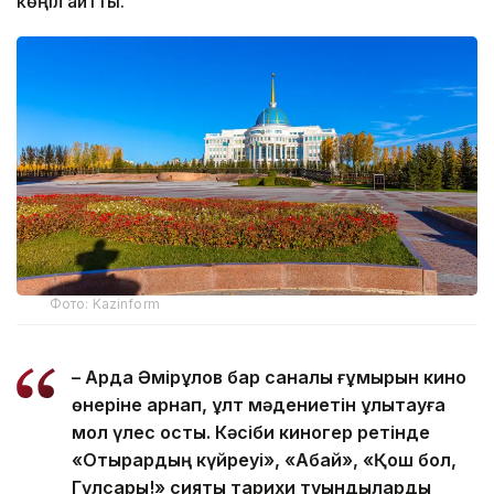
көңіл айтты.
Фото: Kazinform
– Ардақ Әмірқұлов бар саналы ғұмырын кино
өнеріне арнап, ұлт мәдениетін ұлықтауға
мол үлес қосты. Кәсіби киногер ретінде
«Отырардың күйреуі», «Абай», «Қош бол,
Гүлсары!» сияқты тарихи туындыларды