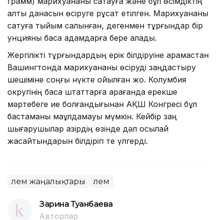
грамм) марихуананы сақтауға және бұл өсімдіктің
алты данасын өсіруге рұқсат етілген. Марихуананы
сатуға тыйым салынған, дегенмен тұрғындар бір
унцияны басқа адамдарға бере алады.
Жергілікті тұрғындардың ерік білдіруіне қарамастан
Вашингтонда марихуананы өсіруді заңдастыру
шешіміне соңғы нүкте қойылған жоқ. Колумбия
округінің басқа штаттарға қарағанда ерекше
мәртебеге ие болғандығынан АҚШ Конгресі бұл
бастаманы мақұлдамауы мүмкін. Кейбір заң
шығарушылар қазірдің өзінде дәл осылай
жасайтындарын білдіріп те үлгерді.
Әлем жаңалықтары
Әлем
Зарина Туғанбаева
Авторлар