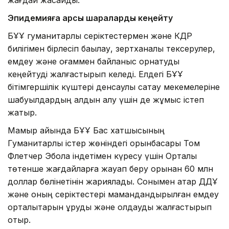
жағдай жасайды.
Эпидемияға қарсы шараларды кеңейту
БҰҰ гуманитарлық серіктестермен және КДР
билігімен бірлесіп бақылау, зертханалық тексерулер,
емдеу және қоғаммен байланыс орнатуды
кеңейтуді жалғастырып келеді. Елдегі БҰҰ
бітімгершілік күштері денсаулық сақтау мекемелеріне
шабуылдардың алдын алу үшін де жұмыс істеп
жатыр.
Мамыр айында БҰҰ Бас хатшысының
Гуманитарлық істер жөніндегі орынбасары Том
Флетчер Эбола індетімен күресу үшін Орталық
төтенше жағдайларға жауап беру қорынан 60 млн
доллар бөлінетінін жариялады. Сонымен қатар ДДҰ
және оның серіктестері мамандандырылған емдеу
орталықтарын құруды және қолдауды жалғастырып
отыр.