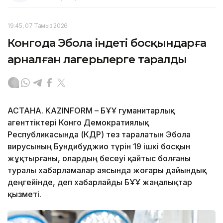
19:45, 07 Тамыз 2026
Конгода Эбола індеті босқындарға
арналған лагерьлерге таралды
АСТАНА. KAZINFORM – БҰҰ гуманитарлық
агенттіктері Конго Демократиялық
Республикасында (КДР) тез таралатын Эбола
вирусының Бундибуджио түрін 19 ішкі босқын
жұқтырғаны, олардың бесеуі қайтыс болғаны
туралы хабарламалар аясында жоғары дайындық
деңгейінде, деп хабарлайды БҰҰ жаңалықтар
қызметі.