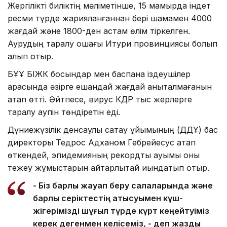
Жергілікті биліктің мәліметінше, 15 мамырда індет
ресми түрде жарияланғаннан бері шамамен 4000
жағдай және 1800-ден астам өлім тіркелген.
Аурудың таралу ошағы Итури провинциясы болып
қалып отыр.
БҰҰ БІЖК босқындар мен баспана іздеушілер
арасында әзірге ешқандай жағдай анықталмағанын
атап өтті. Әйтпесе, вирус КДР тыс жерлерге
таралу қаупін төндіретін еді.
Дүниежүзілік денсаулық сақтау ұйымының (ДДҰ) бас
директоры Тедрос Адханом Гебрейесус атап
өткендей, эпидемияның рекордтық ауқымы оны
тежеу жұмыстарын айтарлықтай қиындатып отыр.
- Біз барлық жауап беру салаларында және
барлық серіктестің қатысуымен күш-
жігерімізді шұғыл түрде күрт кеңейтуіміз
керек дегенмен келісеміз, - деп жазды