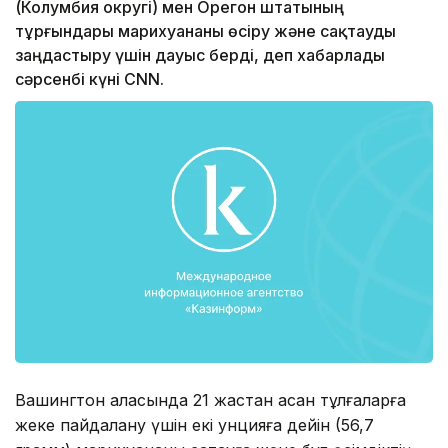
(Колумбия округі) мен Орегон штатының
тұрғындары марихуананы өсіру және сақтауды
заңдастыру үшін дауыс берді, деп хабарлады
сәрсенбі күні CNN.
Вашингтон қаласында 21 жастан асқан тұлғаларға
жеке пайдалану үшін екі унцияға дейін (56,7