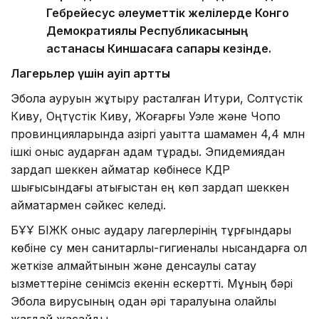
Гебрейесус әлеуметтік желілерде Конго
Демократиялық Республикасының
астанасы Киншасаға сапары кезінде.
Лагерьлер үшін қауіп артты
Эбола ауруын жұқтыру расталған Итури, Солтүстік
Киву, Оңтүстік Киву, Жоғарғы Уэле және Чопо
провинцияларында қазіргі уақытта шамамен 4,4 млн
ішкі қоныс аударған адам тұрады. Эпидемиядан
зардап шеккен аймақтар көбінесе КДР
шығысындағы қақтығыстан ең көп зардап шеккен
аймақтармен сәйкес келеді.
БҰҰ БІЖК қоныс аудару лагерлерінің тұрғындары
көбіне су мен санитарлық-гигиеналық нысандарға қол
жеткізе алмайтынын және денсаулық сақтау
қызметтеріне сенімсіз екенін ескертті. Мұның бәрі
Эбола вирусының одан әрі таралуына қолайлы