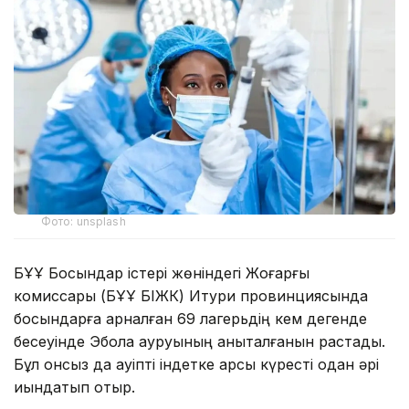
Фото: unsplash
БҰҰ Босқындар істері жөніндегі Жоғарғы
комиссары (БҰҰ БІЖК) Итури провинциясында
босқындарға арналған 69 лагерьдің кем дегенде
бесеуінде Эбола ауруының анықталғанын растады.
Бұл онсыз да қауіпті індетке қарсы күресті одан әрі
қиындатып отыр.