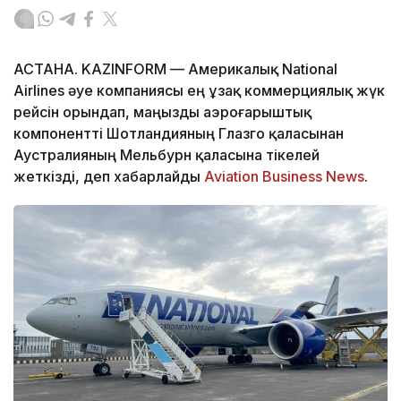
АСТАНА. KAZINFORM — Америкалық National
Airlines әуе компаниясы ең ұзақ коммерциялық жүк
рейсін орындап, маңызды аэроғарыштық
компонентті Шотландияның Глазго қаласынан
Аустралияның Мельбурн қаласына тікелей
жеткізді, деп хабарлайды
Aviation Business News
.