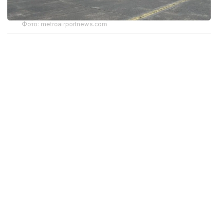
Фото: metroairportnews.com
Boeing 777 Freighter ұшағы 20 сағаттан аз уақыт
ішінде шамамен 16 мың км қашықтықты еңсерді.
Ұшу техникалық ақаулыққа байланысты ұша алмайтын
ұшақтардың бөлшектерін шұғыл жеткізу үшін
ұйымдастырылды.
Тапсырысты орындау үшін әуе компаниясы жүк
ұшағын Глазго Прествик әуежайына тез арада
ауыстырды, ол жерден тікелей Мельбурнға ұшты.
— Бұл тарихи миссия тек рекорд орнатып
қана қоймай, сонымен қатар әуе
компаниясының жылдамдықты, пайдалану
шеберлігін және жаһандық қамтуды біріктіре
отырып, әлемнің кез келген жеріне