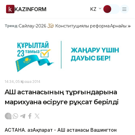
KAZINFORM
KZ
Сайлау-2026
Конституциялық реформа
Арнайы жо
Тренд:
14:34, 05 Қараша 2014
АҚШ астанасының тұрғындарына
марихуана өсіруге рұқсат берілді
АСТАНА. ҚазАқпарат - АҚШ астанасы Вашингтон