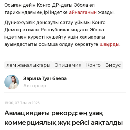
Осыған дейін Конго ДР-дағы Эбола ел
тарихындағы ең ірі індетке
айналғанын
жаздық.
Дүниежүзілік денсаулық сақтау ұйымы Конго
Демократиялық Республикасындағы Эбола
індетімен күресті күшейту үшін халықаралық
қауымдастықты қосымша қолдау көрсетуге
шақырды.
Әлем жаңалықтары
Эпидемия
Конго
Вирус
Зарина Туғанбаева
Авторлар
18:30, 07 Тамыз 2026
Авиациядағы рекорд: ең ұзақ
коммерциялық жүк рейсі аяқталды