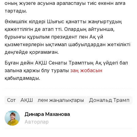
оның жүзеге асуына араласпауы тиіс екенін алға
тартады.
Әкімшілік өкілдері Шығыс қанатты жаңғыртудың
қажеттілігін де атап өтті. Олардың айтуынша,
бұрынғы құрылым президент пен Ақ үй
қызметкерлерін ықтимал шабуылдардан жеткілікті
деңгейде қорғамаған.
Бұған дейін АҚШ Сенаты Трамптың Ақ үйдегі бал
залына қаржы бөлу туралы
заң жобасын
қабылдамады.
Сот
АҚШ
Әлем жаңалықтары
Дональд Трамп
Динара Маханова
Авторлар