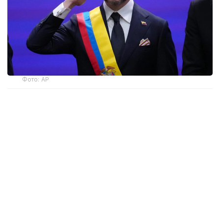
Фото: AP
— Ант етемін және Колумбияның
Конституциясы мен заңдарын адал
сақтауға халық алдында уәде беремін, —
деді мемлекет басшысы парламент
мүшелерінің қатысуымен өткен рәсімде.
Инаугурация Колумбия астанасында емес, елдің
батысындағы Кали қаласында өтті. Рәсімге
Аргентина президенті Хавьер Милей, Чили
президенті Хосе Антонио Каст және Эквадор