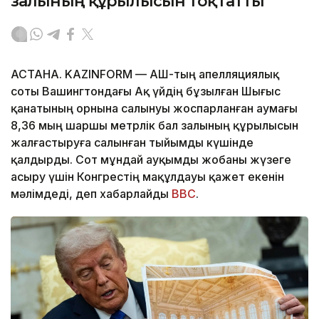
залының құрылысын тоқтатты
АСТАНА. KAZINFORM — АҚШ-тың апелляциялық
соты Вашингтондағы Ақ үйдің бұзылған Шығыс
қанатының орнына салынуы жоспарланған аумағы
8,36 мың шаршы метрлік бал залының құрылысын
жалғастыруға салынған тыйымды күшінде
қалдырды. Сот мұндай ауқымды жобаны жүзеге
асыру үшін Конгрестің мақұлдауы қажет екенін
мәлімдеді, деп хабарлайды
BBC
.