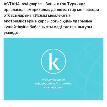
АСТАНА. ҚазАқпарат - Вашингтон Түркияда
орналасқан америкалық дипломаттар мен әскери
отбасыларына «Ислам мемлекеті»
экстремистеріне қарсы соғыс қимылдарының
күшейтілуіне байланысты елді тастап шығуды
ұсынды.