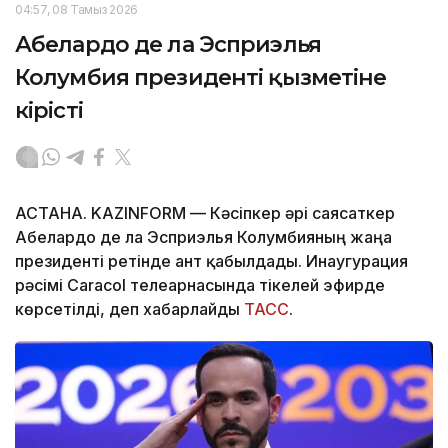
04:57, 08 Тамыз 2026
Абелардо де ла Эсприэлья
Колумбия президенті қызметіне
кірісті
АСТАНА. KAZINFORM —
Кәсіпкер әрі саясаткер
Абелардо де ла Эсприэлья Колумбияның жаңа
президенті ретінде ант қабылдады. Инаугурация
рәсімі Caracol телеарнасында тікелей эфирде
көрсетілді, деп хабарлайды
ТАСС
.