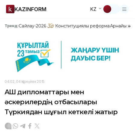
KAZINFORM
KZ
Сайлау-2026
Конституциялық реформа
Арнайы жо
Тренд:
04:02, 04 Қыркүйек 2015
АҚШ дипломаттары мен
әскерилердің отбасылары
Түркиядан шұғыл кеткелі жатыр