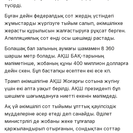
түсірді.
Бұған дейін федералдық сот жердің үстіндегі
жұмыстарды жүргізуге тыйым салып, әкімшілікке
жерасты құрылысын жалғастыруға рұқсат берген.
Апелляциялық сот енді осы шешімді растады.
Болашақ бал залының аумағы шамамен 8 360
шаршы метр болады. АҚШ БАҚ-тарының
мәліметінше, жобаның құны 400 миллион долларға
дейін өскен. Бұл бастапқы есептен екі есе көп.
Трамп әкімшілігіне АҚШ Жоғарғы сотына жүгіну
үшін екі апта уақыт берілді. АҚШ президенті бұл
шешімге шағымдануға ниетті екенін мәлімдеді.
Ақ үй әкімшілігі сот тыйымы ұлттық қауіпсіздік
мүдделеріне әсер етеді деп санайды. Әділет
министрлігі де жобаны жеке тұлғалар
қаржыландырып отырғанын, сондықтан соттар