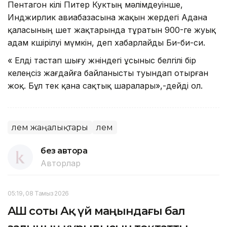
Пентагон өкілі Питер Куктың мәлімдеуінше,
Инджирлик авиабазасына жақын жердегі Адана
қаласының шет жақтарында тұратын 900-ге жуық
адам көшірілуі мүмкін, деп хабарлайды Би-би-си.
« Елді тастап шығу жөніндегі ұсыныс белгілі бір
келеңсіз жағдайға байланысты туындап отырған
жоқ. Бұл тек қана сақтық шаралары»,-дейді ол.
Әлем жаңалықтары
Әлем
без автора
Авторлар
05:19, 08 Тамыз 2026
АҚШ соты Ақ үй маңындағы бал