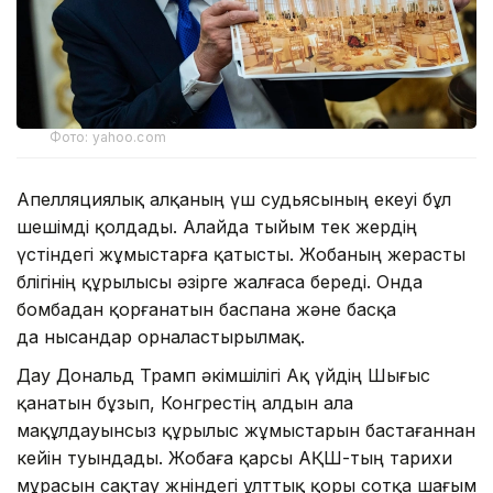
Фото: yahoo.com
Апелляциялық алқаның үш судьясының екеуі бұл
шешімді қолдады. Алайда тыйым тек жердің
үстіндегі жұмыстарға қатысты. Жобаның жерасты
бөлігінің құрылысы әзірге жалғаса береді. Онда
бомбадан қорғанатын баспана және басқа
да нысандар орналастырылмақ.
Дау Дональд Трамп әкімшілігі Ақ үйдің Шығыс
қанатын бұзып, Конгрестің алдын ала
мақұлдауынсыз құрылыс жұмыстарын бастағаннан
кейін туындады. Жобаға қарсы АҚШ-тың тарихи
мұрасын сақтау жөніндегі ұлттық қоры сотқа шағым