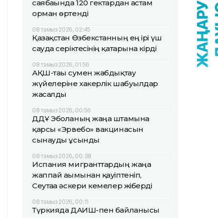
саябағында 120 гектардан астам
орман өртенді
08 тамыз 2026, 02:45
Қазақстан Өзбекстанның ең ірі үш
сауда серіктесінің қатарына кірді
08 тамыз 2026, 01:56
АҚШ-тағы сумен жабдықтау
жүйелеріне хакерлік шабуылдар
жасалды
08 тамыз 2026, 00:56
ДДҰ Эболаның жаңа штамына
қарсы «Эрвебо» вакцинасын
сынауды ұсынды
08 тамыз 2026, 00:38
Испания мигранттардың жаңа
жаппай ағымынан қауіптеніп,
Сеутаға әскери кемелер жіберді
08 тамыз 2026, 00:11
Түркияда ДАИШ-пен байланысы