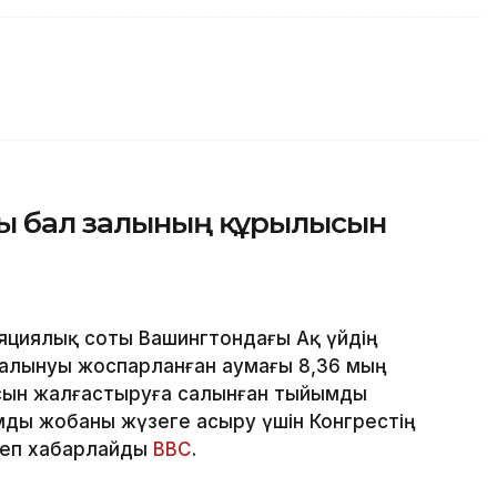
ғы бал залының құрылысын
яциялық соты Вашингтондағы Ақ үйдің
алынуы жоспарланған аумағы 8,36 мың
сын жалғастыруға салынған тыйымды
ды жобаны жүзеге асыру үшін Конгрестің
деп хабарлайды
BBC
.