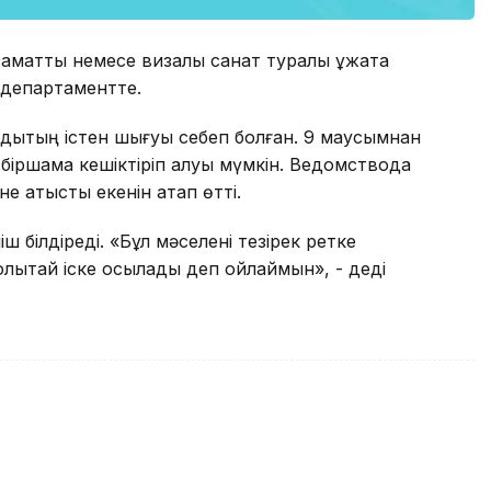
заматтық немесе визалық санат туралы құжатқа
к департаментте.
абдықтың істен шығуы себеп болған. 9 маусымнан
ы біршама кешіктіріп алуы мүмкін. Ведомствода
е қатысты екенін атап өтті.
 білдіреді. «Бұл мәселені тезірек ретке
лықтай іске қосылады деп ойлаймын», - деді