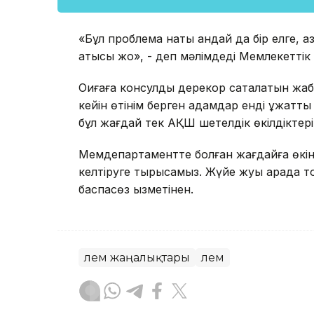
«Бұл проблема нақты қандай да бір елге, а
қатысы жоқ», - деп мәлімдеді Мемлекетті
Оқиғаға консулдық дерекқор сақталатын ж
кейін өтінім берген адамдар енді құжатт
бұл жағдай тек АҚШ шетелдік өкілдіктерін
Мемдепартаментте болған жағдайға өкініш
келтіруге тырысамыз. Жүйе жуық арада то
баспасөз қызметінен.
Әлем жаңалықтары
Әлем