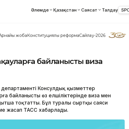
Әлемде
Қазақстан
Саясат
Талдау
SP
Арнайы жоба
Конституциялық реформа
Сайлау-2026
 ақауларға байланысты виза
ік департаменті Консулдық қызметтер
рға байланысты өз елшіліктерінде виза мен
ытша тоқтатты. Бұл туралы сыртқы саяси
ме жасап ТАСС хабарлады.