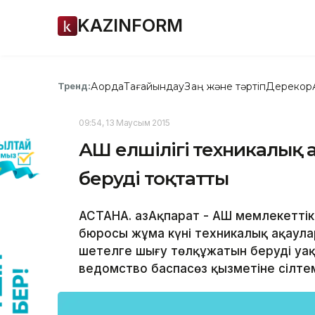
KAZINFORM
Ақорда
Тағайындау
Заң және тәртіп
Дерекқор
Тренд:
09:54, 13 Маусым 2015
АҚШ елшілігі техникалық
беруді тоқтатты
АСТАНА. ҚазАқпарат - АҚШ мемлекетт
бюросы жұма күні техникалық ақаула
шетелге шығу төлқұжатын беруді уақ
ведомство баспасөз қызметіне сілте