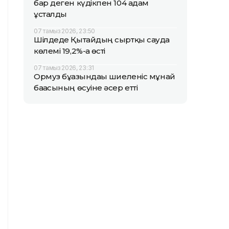
бар деген күдікпен 104 адам
ұсталды
07 тамыз 2026, 23:50
Шілдеде Қытайдың сыртқы сауда
көлемі 19,2%-ға өсті
07 тамыз 2026, 23:31
Ормуз бұғазындағы шиеленіс мұнай
бағасының өсуіне әсер етті