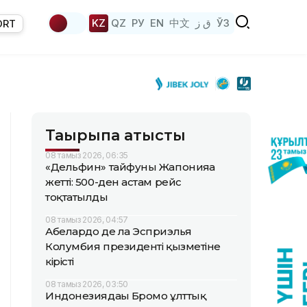
KZ
QZ
РУ
EN
中文
ق ز
ЎЗ
ORT
Тақырыпқа қатысты
08 тамыз 2026, 06:35
«Дельфин» тайфуны Жапонияға
жетті: 500-ден астам рейс
тоқтатылды
08 тамыз 2026, 04:57
Абелардо де ла Эсприэлья
Колумбия президенті қызметіне
кірісті
08 тамыз 2026, 03:50
Индонезиядағы Бромо ұлттық