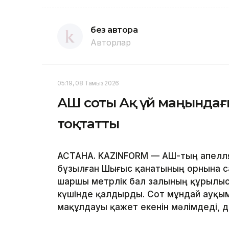
без автора
Авторлар
05:19, 08 Тамыз 2026
АҚШ соты Ақ үй маңында
тоқтатты
АСТАНА. KAZINFORM — АҚШ-тың апелл
бұзылған Шығыс қанатының орнына с
шаршы метрлік бал залының құрылы
күшінде қалдырды. Сот мұндай ауқым
мақұлдауы қажет екенін мәлімдеді, 