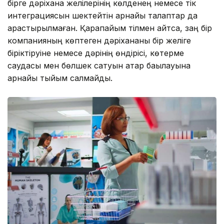
бірге дәріхана желілерінің көлденең немесе тік
интеграциясын шектейтін арнайы талаптар да
қарастырылмаған. Қарапайым тілмен айтсақ, заң бір
компанияның көптеген дәріхананы бір желіге
біріктіруіне немесе дәрінің өндірісі, көтерме
саудасы мен бөлшек сатуын қатар бақылауына
арнайы тыйым салмайды.