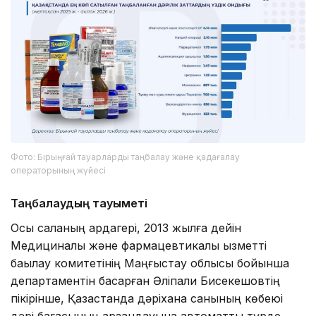
Фото: Бірыңғай тауарларды таңбалау және қадағалау
операторының жүйесі
Таңбалаудың тауқыметі
Осы саланың ардагері, 2013 жылға дейін
Медициналық және фармацевтикалық қызметті
бақылау комитетінің Маңғыстау облысы бойынша
департаментін басқарған Әліпқали Бисекешовтің
пікірінше, Қазақстанда дәріхана санының көбеюі
дәрі бағасының арзандауына автоматты түрде