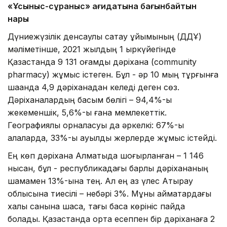
«Ұсыныс-сұраныс» қағидатына бағынбайтын
нарық
Дүниежүзілік денсаулық сақтау ұйымының (ДДҰ)
мәліметінше, 2021 жылдың 1 қыркүйегінде
Қазақстанда 9 131 қоғамдық дәріхана (community
pharmacy) жұмыс істеген. Бұл - әр 10 мың тұрғынға
шаққанда 4,9 дәріханадан келеді деген сөз.
Дәріханалардың басым бөлігі – 94,4%-ы
жекеменшік, 5,6%-ы ғана мемлекеттік.
Географиялық орналасуы да әркелкі: 67%-ы
қалаларда, 33%-ы ауылдық жерлерде жұмыс істейді.
Ең көп дәріхана Алматыда шоғырланған – 1 146
нысан, бұл - республикадағы барлық дәріхананың
шамамен 13%-ына тең. Ал ең аз үлес Атырау
облысына тиесілі – небәрі 3%. Мұны аймақтардағы
халық санына шақса, тағы басқа көрініс пайда
болады. Қазақстанда орта есеппен бір дәріханаға 2