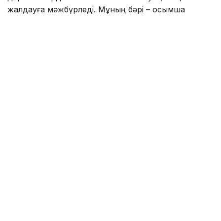
жалдауға мәжбүрледі. Мұның бәрі – қосымша
шығын. Ал кез келген қосымша шығынның түбі
дәрінің бағасына қосылады. Сондықтан мәселе
дәріхананың көп немесе аз болуында емес, бүкіл
жүйенің қалай ұйымдастырылғанында, – дейді
Әліпқали Бисекешов.
Медицина
Дәрі-дәрмек
ҚР Денсаулық сақтау ми
Есімжан Нақтыбай
Авторлар
11:38, 10 Тамыз 2026
Елде ПЭТ/КТ зерттеуін күту уақыты