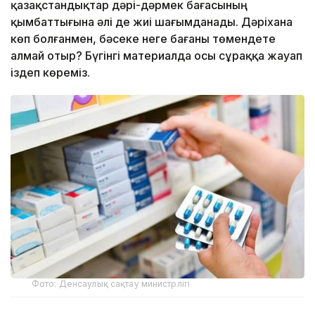
қазақстандықтар дәрі-дәрмек бағасының
қымбаттығына әлі де жиі шағымданады. Дәріхана
көп болғанмен, бәсеке неге бағаны төмендете
алмай отыр? Бүгінгі материалда осы сұраққа жауап
іздеп көреміз.
Фото: Денсаулық сақтау министрлігі