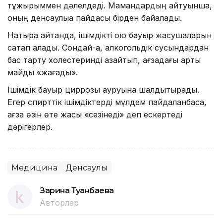
тұжырыммен дәлелдеді. Мамандардың айтуынша,
оның денсаулыққа пайдасы бірден байқалады.
Нақтырақ айтқанда, ішімдікті қою бауыр жасушаларын
сақтап қалады. Сондай-ақ, алкогольдік сусындардан
бас тарту холестеринді азайтып, ағзадағы артық
майды «жағады».
Ішімдік бауыр циррозы ауруына шалдықтырады.
Егер спирттік ішімдіктерді мүлдем пайдаланбаса,
ағза өзін өте жақсы «сезінеді» деп ескертеді
дәрігерлер.
Медицина
Денсаулық
Зарина Туғанбаева
Авторлар