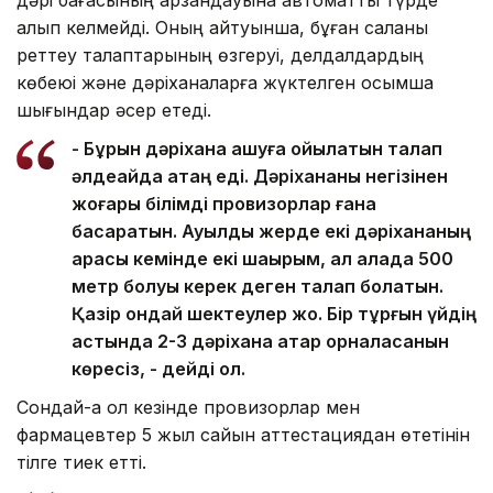
алып келмейді. Оның айтуынша, бұған саланы
реттеу талаптарының өзгеруі, делдалдардың
көбеюі және дәріханаларға жүктелген қосымша
шығындар әсер етеді.
- Бұрын дәріхана ашуға қойылатын талап
әлдеқайда қатаң еді. Дәріхананы негізінен
жоғары білімді провизорлар ғана
басқаратын. Ауылдық жерде екі дәріхананың
арасы кемінде екі шақырым, ал қалада 500
метр болуы керек деген талап болатын.
Қазір ондай шектеулер жоқ. Бір тұрғын үйдің
астында 2-3 дәріхана қатар орналасқанын
көресіз, - дейді ол.
Сондай-ақ ол кезінде провизорлар мен
фармацевтер 5 жыл сайын аттестациядан өтетінін
тілге тиек етті.