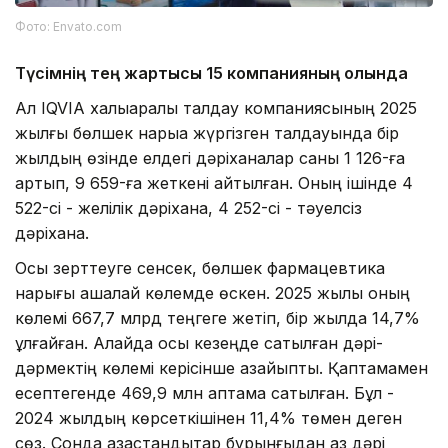
Фото: Envato.com
Түсімнің тең жартысы 15 компанияның қолында
Ал IQVIA халықаралық талдау компаниясының 2025
жылғы бөлшек нарыққа жүргізген талдауында бір
жылдың өзінде елдегі дәріханалар саны 1 126-ға
артып, 9 659-ға жеткені айтылған. Оның ішінде 4
522-сі - желілік дәріхана, 4 252-сі - тәуелсіз
дәріхана.
Осы зерттеуге сенсек, бөлшек фармацевтика
нарығы ақшалай көлемде өскен. 2025 жылы оның
көлемі 667,7 млрд теңгеге жетіп, бір жылда 14,7%
ұлғайған. Алайда осы кезеңде сатылған дәрі-
дәрмектің көлемі керісінше азайыпты. Қаптамамен
есептегенде 469,9 млн қаптама сатылған. Бұл -
2024 жылдың көрсеткішінен 11,4% төмен деген
сөз. Сонда қазақстандықтар бұрынғыдан аз дәрі