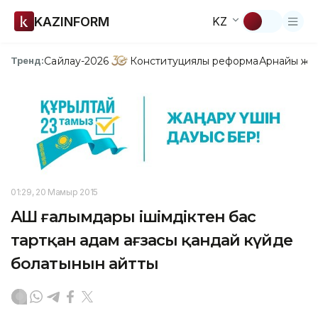
KAZINFORM
KZ
Сайлау-2026
Конституциялық реформа
Арнайы жо
Тренд:
01:29, 20 Мамыр 2015
АҚШ ғалымдары ішімдіктен бас
тартқан адам ағзасы қандай күйде
болатынын айтты