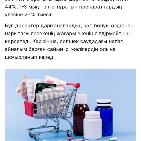
44%. 1-3 мың теңге тұратын препараттардың
үлесіне 26% тиесілі.
Бұл деректер дәріханалардың көп болуы өздігінен
нарықтағы бәсекенің жоғары екенін білдірмейтінін
көрсетеді. Керісінше, бөлшек саудадағы негізгі
айналым барған сайын ірі желілердің қолына
шоғырланып келеді.