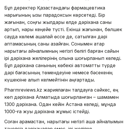
Бұл деректер Қазақстандағы фармацевтика
нарығының қызық парадоксын көрсетеді. Бір
жағынан, соңғы жылдары елде дәріхана саны
артып, нарық кеңейе түсті. Екінші жағынан, бөлшек
сауда көлемі ақшалай өссе де, сатылған дәрі
қаптамасының саны азайған. Сонымен қатар
нарықтағы айналымның негізгі бөлігі барған сайын
ірі дәріхана желілерінің қолына шоғырланып келеді.
Бұл дәріхана санының көбеюі автоматты түрде
дәрі бағасының төмендеуіне немесе бәсекенің
күшеюіне алып келмейтінін аңғартады.
Pharmreviews.kz жариялаған талдауға сәйкес, ең
көп дәріхана Алматыда шоғырланған – шамамен
1300 дәріхана. Одан кейін Астана келеді, мұнда
1000-ға жуық дәріхана жұмыс істейді.
Соған қарамастан, нарықтағы негізгі ақша айналымын
тәуелсіз дәріханалар емес, ірі желілер