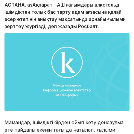
АСТАНА. ҚазАқпарат - АҚШ ғалымдары алкогольді
ішімдіктен толық бас тарту адам ағзасына қалай
әсер ететінін анықтау мақсатында арнайы ғылыми
зерттеу жүргізді, деп жазады Росбалт.
Мамандар, ішімдікті бірден қойып кету денсаулыққа
өте пайдалы екенін тағы да нақтылап, ғылыми