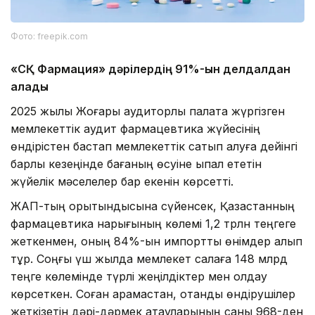
Фото: freepik.com
«СҚ Фармация» дәрілердің 91%-ын делдалдан
алады
2025 жылы Жоғары аудиторлық палата жүргізген
мемлекеттік аудит фармацевтика жүйесінің
өндірістен бастап мемлекеттік сатып алуға дейінгі
барлық кезеңінде бағаның өсуіне ықпал ететін
жүйелік мәселелер бар екенін көрсетті.
ЖАП-тың қорытындысына сүйенсек, Қазақстанның
фармацевтика нарығының көлемі 1,2 трлн теңгеге
жеткенмен, оның 84%-ын импорттық өнімдер алып
тұр. Соңғы үш жылда мемлекет салаға 148 млрд
теңге көлемінде түрлі жеңілдіктер мен қолдау
көрсеткен. Соған қарамастан, отандық өндірушілер
жеткізетін дәрі-дәрмек атауларының саны 968-ден