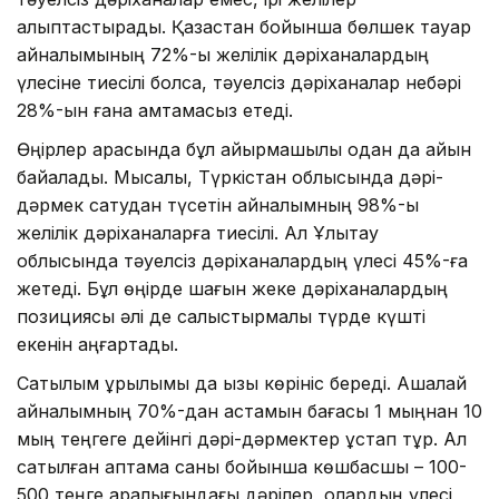
қалыптастырады. Қазақстан бойынша бөлшек тауар
айналымының 72%-ы желілік дәріханалардың
үлесіне тиесілі болса, тәуелсіз дәріханалар небәрі
28%-ын ғана қамтамасыз етеді.
Өңірлер арасында бұл айырмашылық одан да айқын
байқалады. Мысалы, Түркістан облысында дәрі-
дәрмек сатудан түсетін айналымның 98%-ы
желілік дәріханаларға тиесілі. Ал Ұлытау
облысында тәуелсіз дәріханалардың үлесі 45%-ға
жетеді. Бұл өңірде шағын жеке дәріханалардың
позициясы әлі де салыстырмалы түрде күшті
екенін аңғартады.
Сатылым құрылымы да қызық көрініс береді. Ақшалай
айналымның 70%-дан астамын бағасы 1 мыңнан 10
мың теңгеге дейінгі дәрі-дәрмектер ұстап тұр. Ал
сатылған қаптама саны бойынша көшбасшы – 100-
500 теңге аралығындағы дәрілер, олардың үлесі