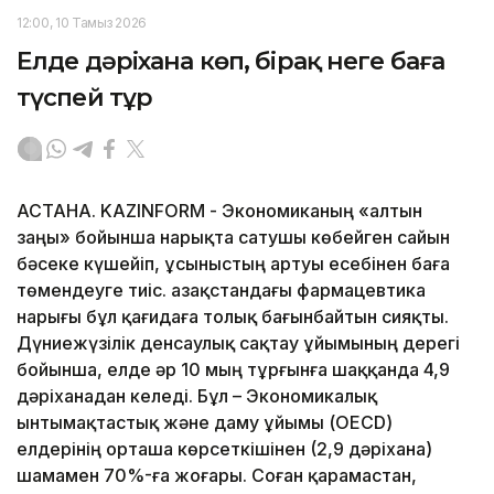
12:00, 10 Тамыз 2026
Елде дәріхана көп, бірақ неге баға
түспей тұр
АСТАНА. KAZINFORM - Экономиканың «алтын
заңы» бойынша нарықта сатушы көбейген сайын
бәсеке күшейіп, ұсыныстың артуы есебінен баға
төмендеуге тиіс. Қазақстандағы фармацевтика
нарығы бұл қағидаға толық бағынбайтын сияқты.
Дүниежүзілік денсаулық сақтау ұйымының дерегі
бойынша, елде әр 10 мың тұрғынға шаққанда 4,9
дәріханадан келеді. Бұл – Экономикалық
ынтымақтастық және даму ұйымы (OECD)
елдерінің орташа көрсеткішінен (2,9 дәріхана)
шамамен 70%-ға жоғары. Соған қарамастан,