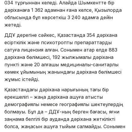
034 тұрғыннан келеді. Алайда Шымкентте бір
дәріханаға 1 362 адамнан ғана келсе, Қызылорда
облысында бұл көрсеткіш 3 240 адамға дейін
жетеді.
ДДҰ дерегіне сәйкес, Қазақстанда 354 дәріхана
есірткілік және психотроптық препараттарды
сатуға лицензия алған. Сонымен қатар елде 883
дәріхана бөлімшесі, 192 жылжымалы дәріхана
пункті және 20 алғашқы медициналық-санитарлық
көмек ұйымының жанындағы дәріхана бөлімшесі
жұмыс істейді.
Қазақстандағы дәріхана нарығының тағы бір
ерекшелігі – жаңа дәріхана ашуға қатысты
демографиялық немесе географиялық шектеулердің
болмауы. Бұл да – ДДҰ-ның берген бағасы, яғни
заңнама белгілі бір ауданда дәріхана жеткілікті
болса, жаңасын ашуға тыйым салмайды. Сонымен