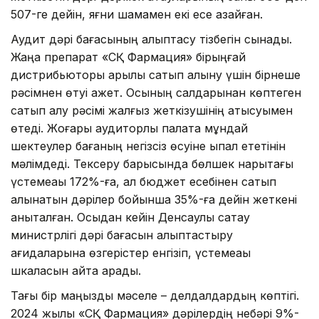
507-ге дейін, яғни шамамен екі есе азайған.
Аудит дәрі бағасының қалыптасу тізбегін сынады.
Жаңа препарат «СҚ Фармация» бірыңғай
дистрибьюторы арқылы сатып алыну үшін бірнеше
рәсімнен өтуі қажет. Осының салдарынан көптеген
сатып алу рәсімі жалғыз жеткізушінің қатысуымен
өтеді. Жоғары аудиторлық палата мұндай
шектеулер бағаның негізсіз өсуіне ықпал ететінін
мәлімдеді. Тексеру барысында бөлшек нарықтағы
үстемеақы 172%-ға, ал бюджет есебінен сатып
алынатын дәрілер бойынша 35%-ға дейін жеткені
анықталған. Осыдан кейін Денсаулық сақтау
министрлігі дәрі бағасын қалыптастыру
қағидаларына өзгерістер енгізіп, үстемеақы
шкаласын қайта қарады.
Тағы бір маңызды мәселе – делдалдардың көптігі.
2024 жылы «СҚ Фармация» дәрілердің небәрі 9%-