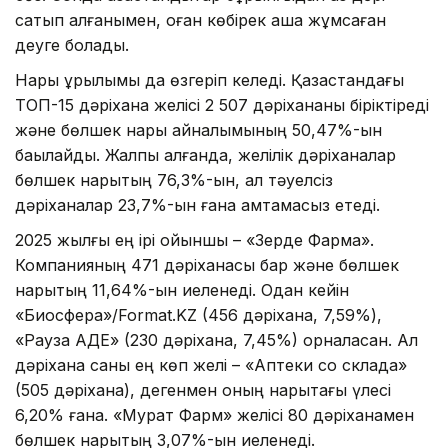
сатып алғанымен, оған көбірек ақша жұмсаған
деуге болады.
Нарық құрылымы да өзгеріп келеді. Қазақстандағы
ТОП-15 дәріхана желісі 2 507 дәріхананы біріктіреді
және бөлшек нарық айналымының 50,47%-ын
бақылайды. Жалпы алғанда, желілік дәріханалар
бөлшек нарықтың 76,3%-ын, ал тәуелсіз
дәріханалар 23,7%-ын ғана қамтамасыз етеді.
2025 жылғы ең ірі ойыншы – «Зерде Фарма».
Компанияның 471 дәріханасы бар және бөлшек
нарықтың 11,64%-ын иеленеді. Одан кейін
«Биосфера»/Format.KZ (456 дәріхана, 7,59%),
«Рауза АДЕ» (230 дәріхана, 7,45%) орналасқан. Ал
дәріхана саны ең көп желі – «Аптеки со склада»
(505 дәріхана), дегенмен оның нарықтағы үлесі
6,20% ғана. «Мурат Фарм» желісі 80 дәріханамен
бөлшек нарықтың 3,07%-ын иеленеді.