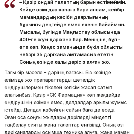
– Қазір ондай талаптың барын естімеймін.
Кейде өзім дәріханаға бара қалсам, кейбір
мамандардың кәсіби даярлығының
бұрынғы деңгейде емес екенін байқаймын.
Мысалы, бүгінде Маңғыстау облысында
400-ге жуық дәріхана бар. Меніңше, бұл -
өте көп. Кеңес заманында бүкіл облысты
небәрі 35 дәріхана қамтамасыз ететін.
Соның өзінде халық дәрісіз қалған жоқ.
Тағы бір мәселе – дәрінің бағасы. Біз кезінде
елімізде жоқ препараттарды шетелдік
өндірушілермен тікелей келісім жасап сатып
алатынбыз. Қазір «СҚ Фармация» көп жағдайда
өндірушінің өзімен емес, делдалдар арқылы жұмыс
істейді. Делдал көбейген сайын баға да өседі.
Оған қоса соңғы жылдары дәрілерді міндетті
таңбалау сияқты жаңа талаптар енгізілді. Оның өзі
дәріханаларды қосымша техника алуға, жаңа маман