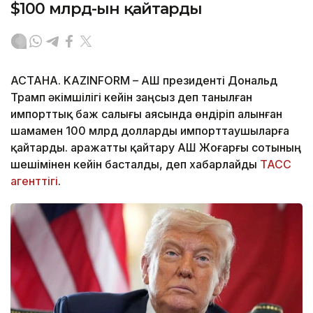
$100 млрд-ын қайтарды
АСТАНА. KAZINFORM – АҚШ президенті Дональд
Трамп әкімшілігі кейін заңсыз деп танылған
импорттық баж салығы аясында өндіріп алынған
шамамен 100 млрд долларды импорттаушыларға
қайтарды. Қаражатты қайтару АҚШ Жоғарғы сотының
шешімінен кейін басталды, деп хабарлайды
ТАСС
агенттігі
.