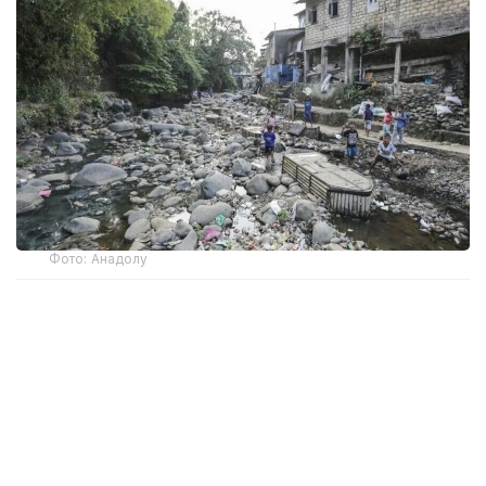
Фото: Анадолу
ДАТБ-ның жазбаша мәлімдемесінде «Эль-Ниньо»
аштықпен күресіп жатқан елдердегі жағдайды
одан әрі ушықтыратыны атап өтілген. Ұйымның
бағалауынша, 2027 жылдың соңына қарай өткір
азық-түлік тапшылығына ұшырайтын адамдар
саны 225 миллионнан 274 миллионға дейін артады.