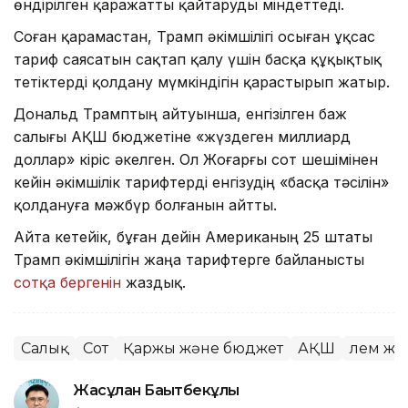
өндірілген қаражатты қайтаруды міндеттеді.
Соған қарамастан, Трамп әкімшілігі осыған ұқсас
тариф саясатын сақтап қалу үшін басқа құқықтық
тетіктерді қолдану мүмкіндігін қарастырып жатыр.
Дональд Трамптың айтуынша, енгізілген баж
салығы АҚШ бюджетіне «жүздеген миллиард
доллар» кіріс әкелген. Ол Жоғарғы сот шешімінен
кейін әкімшілік тарифтерді енгізудің «басқа тәсілін»
қолдануға мәжбүр болғанын айтты.
Айта кетейік, бұған дейін Американың 25 штаты
Трамп әкімшілігін жаңа тарифтерге байланысты
сотқа бергенін
жаздық.
Салық
Сот
Қаржы және бюджет
АҚШ
Әлем ж
Жасұлан Бақытбекұлы