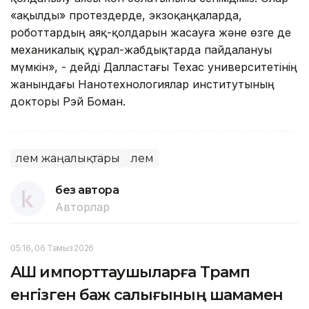
«ақылды» протездерде, экзоқаңқаларда,
роботтардың аяқ-қолдарын жасауға және өзге де
механикалық құрал-жабдықтарда пайдалануы
мүмкін», - дейді Далластағы Техас университетінің
жанындағы Нанотехнологиялар институтының
докторы Рэй Боман.
Әлем жаңалықтары
Әлем
без автора
Авторлар
05:16, 06 Тамыз 2026
АҚШ импорттаушыларға Трамп
енгізген баж салығының шамамен