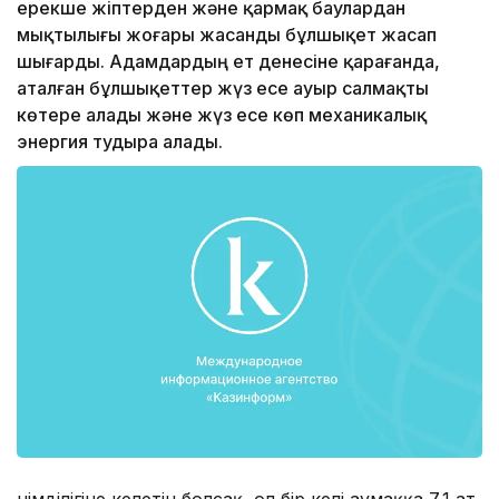
ерекше жіптерден және қармақ баулардан
мықтылығы жоғары жасанды бұлшықет жасап
шығарды. Адамдардың ет денесіне қарағанда,
аталған бұлшықеттер жүз есе ауыр салмақты
көтере алады және жүз есе көп механикалық
энергия тудыра алады.
Өнімділігіне келетін болсақ, ол бір келі аумаққа 7,1 ат