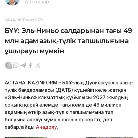
Авторлар
04:44, 06 Тамыз 2026
БҰҰ: Эль-Ниньо салдарынан тағы 49
млн адам азық-түлік тапшылығына
ұшырауы мүмкін
АСТАНА. KAZINFORM – БҰҰ-ның Дүниежүзілік азық-
түлік бағдарламасы (ДАТБ) күшейіп келе жатқан
«Эль-Ниньо» климаттық құбылысы 2027 жылдың
соңына қарай әлемде тағы кемінде 49 миллион
адамның өткір азық-түлік тапшылығына тап
болуына әкелуі мүмкін екенін ескертті, деп
хабарлайды
Анадолу
.