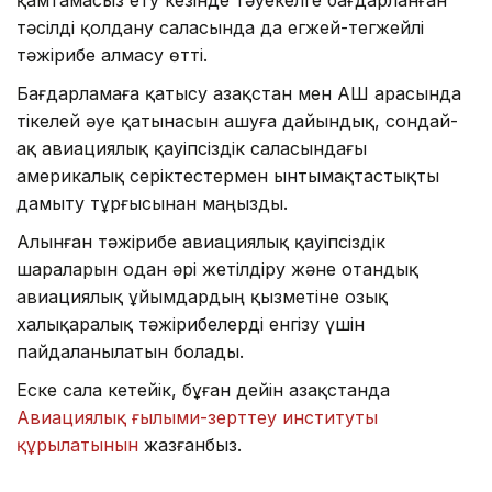
тәсілді қолдану саласында да егжей-тегжейлі
тәжірибе алмасу өтті.
Бағдарламаға қатысу Қазақстан мен АҚШ арасында
тікелей әуе қатынасын ашуға дайындық, сондай-
ақ авиациялық қауіпсіздік саласындағы
америкалық серіктестермен ынтымақтастықты
дамыту тұрғысынан маңызды.
Алынған тәжірибе авиациялық қауіпсіздік
шараларын одан әрі жетілдіру және отандық
авиациялық ұйымдардың қызметіне озық
халықаралық тәжірибелерді енгізу үшін
пайдаланылатын болады.
Еске сала кетейік, бұған дейін Қазақстанда
Авиациялық ғылыми-зерттеу институты
құрылатынын
жазғанбыз.