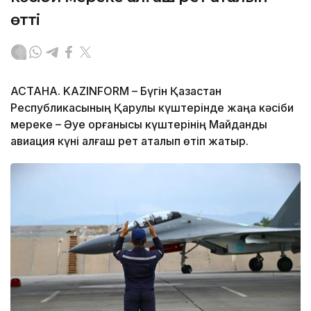
өтті
АСТАНА. KAZINFORM – Бүгін Қазақстан
Республикасының Қарулы күштерінде жаңа кәсіби
мереке – Әуе қорғанысы күштерінің Майдандық
авиация күні алғаш рет аталып өтіп жатыр.