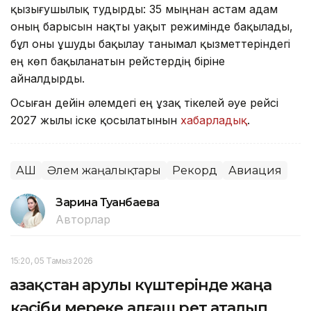
қызығушылық тудырды: 35 мыңнан астам адам
оның барысын нақты уақыт режимінде бақылады,
бұл оны ұшуды бақылау танымал қызметтеріндегі
ең көп бақыланатын рейстердің біріне
айналдырды.
Осыған дейін әлемдегі ең ұзақ тікелей әуе рейсі
2027 жылы іске қосылатынын
хабарладық
.
АҚШ
Әлем жаңалықтары
Рекорд
Авиация
Зарина Туғанбаева
Авторлар
15:20, 05 Тамыз 2026
Қазақстан Қарулы күштерінде жаңа
кәсіби мереке алғаш рет аталып