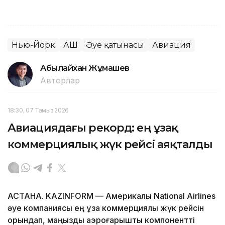
Нью-Йорк
АҚШ
Әуе қатынасы
Авиация
Абылайхан Жұмашев
Авторлар
18:30, 07 Тамыз 2026
Авиациядағы рекорд: ең ұзақ
коммерциялық жүк рейсі аяқталды
АСТАНА. KAZINFORM — Америкалық National Airlines
әуе компаниясы ең ұзақ коммерциялық жүк рейсін
орындап, маңызды аэроғарыштық компонентті