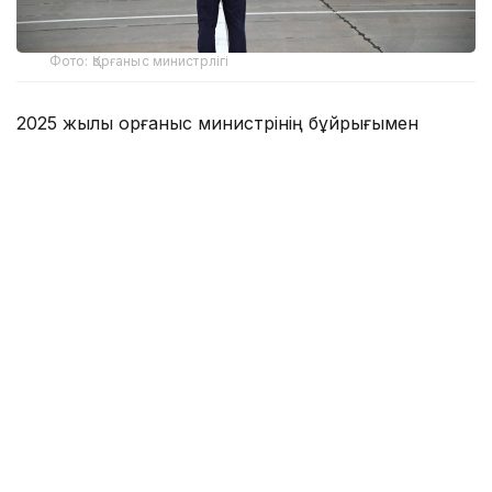
Фото: Қорғаныс министрлігі
2025 жылы Қорғаныс министрінің бұйрығымен
бекітілген бұл атаулы күн есімі отандық және
әлемдік авиация тарихына алтын әріппен
жазылған даңқты ұшқыштардың ерлігімен тығыз
байланысты.