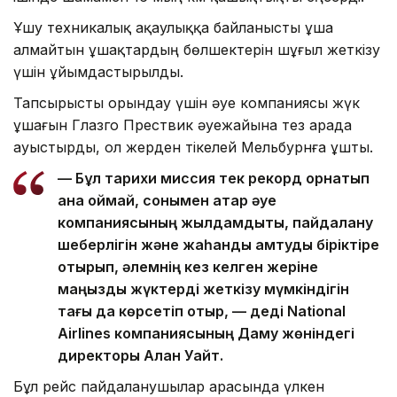
Ұшу техникалық ақаулыққа байланысты ұша
алмайтын ұшақтардың бөлшектерін шұғыл жеткізу
үшін ұйымдастырылды.
Тапсырысты орындау үшін әуе компаниясы жүк
ұшағын Глазго Прествик әуежайына тез арада
ауыстырды, ол жерден тікелей Мельбурнға ұшты.
— Бұл тарихи миссия тек рекорд орнатып
қана қоймай, сонымен қатар әуе
компаниясының жылдамдықты, пайдалану
шеберлігін және жаһандық қамтуды біріктіре
отырып, әлемнің кез келген жеріне
маңызды жүктерді жеткізу мүмкіндігін
тағы да көрсетіп отыр, — деді National
Airlines компаниясының Даму жөніндегі
директоры Алан Уайт.
Бұл рейс пайдаланушылар арасында үлкен