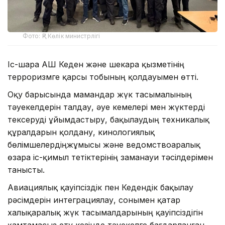
Фото: ҚР Көлік министрлігі
Іс-шара АҚШ Кеден және шекара қызметінің
терроризмге қарсы тобының қолдауымен өтті.
Оқу барысында мамандар жүк тасымалының
тәуекелдерін талдау, әуе кемелері мен жүктерді
тексеруді ұйымдастыру, бақылаудың техникалық
құралдарын қолдану, кинологиялық
бөлімшелердіңжұмысы және ведомствоаралық
өзара іс-қимыл тетіктерінің заманауи тәсілдерімен
танысты.
Авиациялық қауіпсіздік пен Кедендік бақылау
рәсімдерін интеграциялау, сонымен қатар
халықаралық жүк тасымалдарының қауіпсіздігін
қамтамасыз ету кезінде тәуекелге бағдарланған