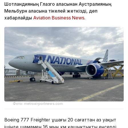
Шотландияның Глазго қаласынан Аустралияның
Мельбурн қаласына тікелей жеткізді, деп
хабарлайды
Aviation Business News
.
Фото: metroairportnews.com
Boeing 777 Freighter ұшағы 20 сағаттан аз уақыт
ішінде шамамен 16 мың км қашықтықты еңсерді.