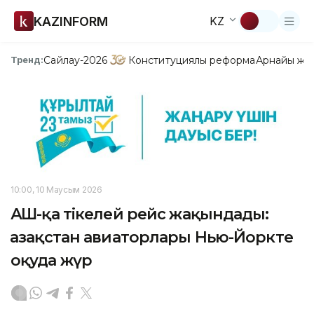
KAZINFORM
KZ
Сайлау-2026
Конституциялық реформа
Арнайы жо
Тренд:
10:00, 10 Маусым 2026
АҚШ-қа тікелей рейс жақындады:
Қазақстан авиаторлары Нью-Йоркте
оқуда жүр