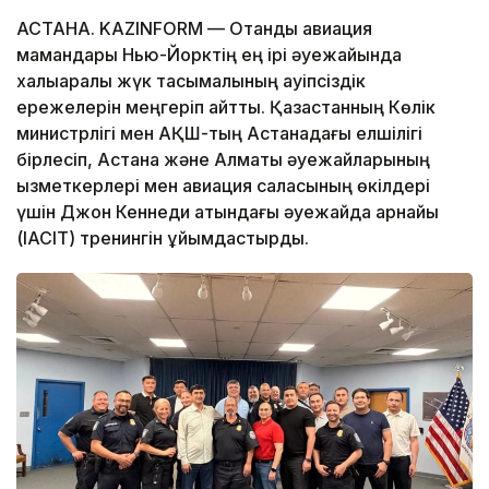
АСТАНА. KAZINFORM — Отандық авиация
мамандары Нью-Йорктің ең ірі әуежайында
халықаралық жүк тасымалының қауіпсіздік
ережелерін меңгеріп қайтты. Қазақстанның Көлік
министрлігі мен АҚШ-тың Астанадағы елшілігі
бірлесіп, Астана және Алматы әуежайларының
қызметкерлері мен авиация саласының өкілдері
үшін Джон Кеннеди атындағы әуежайда арнайы
(IACIT) тренингін ұйымдастырды.