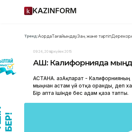
KAZINFORM
Ақорда
Тағайындау
Заң және тәртіп
Дерекқор
Тренд:
09:24, 20 Қыркүйек 2015
АҚШ: Калифорнияда мыңда
АСТАНА. ҚазАқпарат - Калифорнияның 
мыңнан астам үй отқа оранды, деп ха
Бір апта ішінде бес адам қаза тапты.