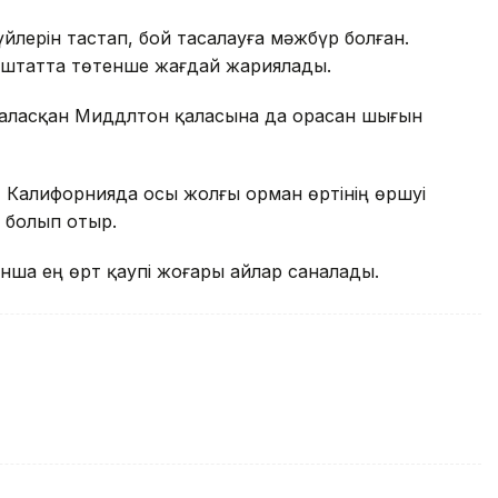
үйлерін тастап, бой тасалауға мәжбүр болған.
штатта төтенше жағдай жариялады.
наласқан Миддлтон қаласына да орасан шығын
, Калифорнияда осы жолғы орман өртінің өршуі
 болып отыр.
нша ең өрт қаупі жоғары айлар саналады.