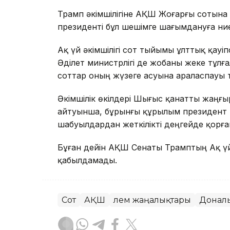
Трамп әкімшілігіне АҚШ Жоғарғы сотына ж
президенті бұл шешімге шағымдануға ниет
Ақ үй әкімшілігі сот тыйымы ұлттық қауіп
Әділет министрлігі де жобаны жеке тұл
соттар оның жүзеге асуына араласпауы ти
Әкімшілік өкілдері Шығыс қанатты жаңғыр
айтуынша, бұрынғы құрылым президент 
шабуылдардан жеткілікті деңгейде қорға
Бұған дейін АҚШ Сенаты Трамптың Ақ үй
қабылдамады.
Сот
АҚШ
Әлем жаңалықтары
Донал