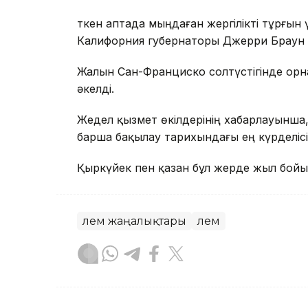
Өткен аптада мыңдаған жергілікті тұрғын 
Калифорния губернаторы Джерри Браун 
Жалын Сан-Франциско солтүстігінде ор
әкелді.
Жедел қызмет өкілдерінің хабарлауынша
барша бақылау тарихындағы ең күрделісі
Қыркүйек пен қазан бұл жерде жыл бойы
Әлем жаңалықтары
Әлем