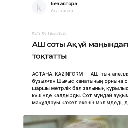
без автора
Авторлар
05:19, 08 Тамыз 2026
АҚШ соты Ақ үй маңында
тоқтатты
АСТАНА. KAZINFORM — АҚШ-тың апелл
бұзылған Шығыс қанатының орнына с
шаршы метрлік бал залының құрылы
күшінде қалдырды. Сот мұндай ауқым
мақұлдауы қажет екенін мәлімдеді, 