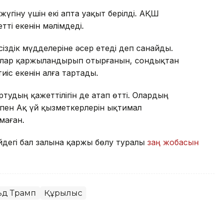
үгіну үшін екі апта уақыт берілді. АҚШ
ті екенін мәлімдеді.
сіздік мүдделеріне әсер етеді деп санайды.
ғалар қаржыландырып отырғанын, сондықтан
іс екенін алға тартады.
тудың қажеттілігін де атап өтті. Олардың
пен Ақ үй қызметкерлерін ықтимал
маған.
дегі бал залына қаржы бөлу туралы
заң жобасын
ьд Трамп
Құрылыс