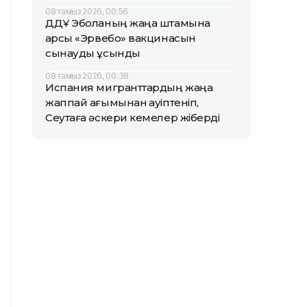
08 тамыз 2026, 00:56
ДДҰ Эболаның жаңа штамына
қарсы «Эрвебо» вакцинасын
сынауды ұсынды
08 тамыз 2026, 00:38
Испания мигранттардың жаңа
жаппай ағымынан қауіптеніп,
Сеутаға әскери кемелер жіберді