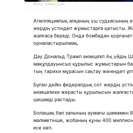
Фото: yahoo.com
Апелляциялық алқаның үш судьясының ек
жердің үстіндегі жұмыстарға қатысты. Ж
жалғаса береді. Онда бомбадан қорғана
орналастырылмақ.
Дау Дональд Трамп әкімшілігі Ақ үйдің 
мақұлдауынсыз құрылыс жұмыстарын бас
тың тарихи мұрасын сақтау жөніндегі ұл
Бұған дейін федералдық сот жердің үсті
әкімшілікке жерасты құрылысын жалғасты
шешімді растады.
Болашақ бал залының аумағы шамамен 
мәліметінше, жобаның құны 400 миллион 
есе көп.