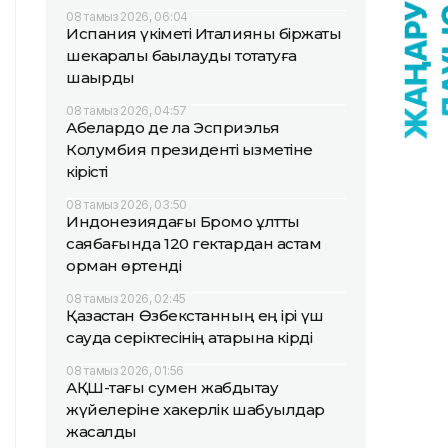
08 тамыз 2026, 06:04
Испания үкіметі Италияны біржақты
шекаралық бақылауды тоқтатуға
шақырды
08 тамыз 2026, 04:57
Абелардо де ла Эсприэлья
Колумбия президенті қызметіне
кірісті
08 тамыз 2026, 03:50
Индонезиядағы Бромо ұлттық
саябағында 120 гектардан астам
орман өртенді
08 тамыз 2026, 02:45
Қазақстан Өзбекстанның ең ірі үш
сауда серіктесінің қатарына кірді
08 тамыз 2026, 01:56
АҚШ-тағы сумен жабдықтау
жүйелеріне хакерлік шабуылдар
жасалды