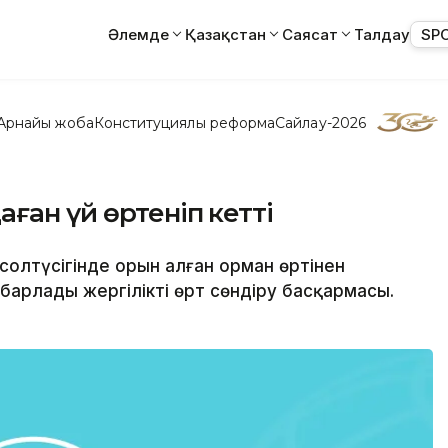
Әлемде
Қазақстан
Саясат
Талдау
SP
Арнайы жоба
Конституциялық реформа
Сайлау-2026
ған үй өртеніп кетті
солтүсігінде орын алған орман өртінен
барлады жергілікті өрт сөндіру басқармасы.