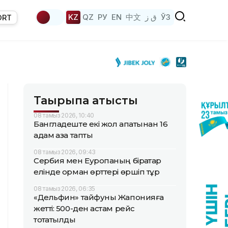
KZ
QZ
РУ
EN
中文
ق ز
ЎЗ
ORT
Тақырыпқа қатысты
08 тамыз 2026, 10:40
Бангладеште екі жол апатынан 16
адам қаза тапты
08 тамыз 2026, 09:43
Сербия мен Еуропаның бірқатар
елінде орман өрттері өршіп тұр
08 тамыз 2026, 06:35
«Дельфин» тайфуны Жапонияға
жетті: 500-ден астам рейс
тоқтатылды