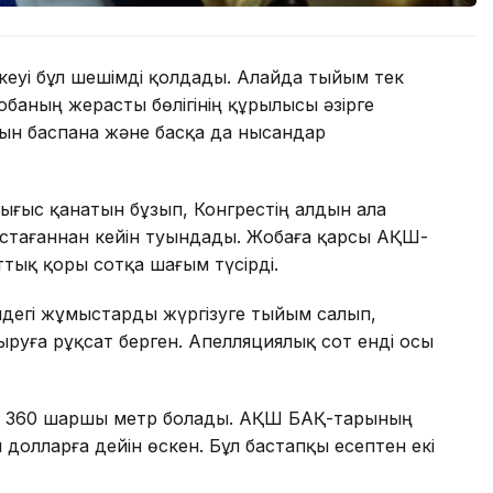
еуі бұл шешімді қолдады. Алайда тыйым тек
обаның жерасты бөлігінің құрылысы әзірге
тын баспана және басқа да нысандар
Шығыс қанатын бұзып, Конгрестің алдын ала
тағаннан кейін туындады. Жобаға қарсы АҚШ-
ттық қоры сотқа шағым түсірді.
ндегі жұмыстарды жүргізуге тыйым салып,
руға рұқсат берген. Апелляциялық сот енді осы
8 360 шаршы метр болады. АҚШ БАҚ-тарының
долларға дейін өскен. Бұл бастапқы есептен екі