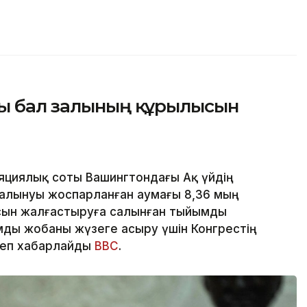
ғы бал залының құрылысын
яциялық соты Вашингтондағы Ақ үйдің
алынуы жоспарланған аумағы 8,36 мың
сын жалғастыруға салынған тыйымды
ды жобаны жүзеге асыру үшін Конгрестің
деп хабарлайды
BBC
.