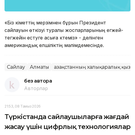
«Біз үкіметтің мерзімнен бұрын Президент
сайлауын өткізуі туралы жоспарларының егжей-
тегжейін естуге асыға күтеміз» - делінген
американдық елшіліктің мәлімдемесінде.
Сайлау
Алматы
Қазақстанның халықаралық қызме
без автора
Авторлар
21:53, 08 Тамыз 2026
Түркістанда сайлаушыларға жағдай
жасау үшін цифрлық технологиялар