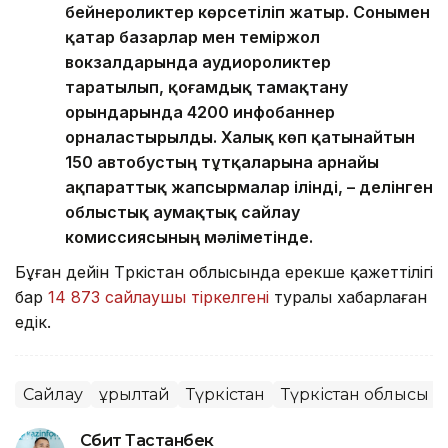
бейнероликтер көрсетіліп жатыр. Сонымен
қатар базарлар мен теміржол
вокзалдарында аудиороликтер
таратылып, қоғамдық тамақтану
орындарында 4200 инфобаннер
орналастырылды. Халық көп қатынайтын
150 автобустың тұтқаларына арнайы
ақпараттық жапсырмалар ілінді, – делінген
облыстық аумақтық сайлау
комиссиясының мәліметінде.
Бұған дейін Түркістан облысында ерекше қажеттілігі
бар
14 873 сайлаушы тіркелгені
туралы хабарлаған
едік.
Сайлау
Құрылтай
Түркістан
Түркістан облысы
Сәбит Тастанбек