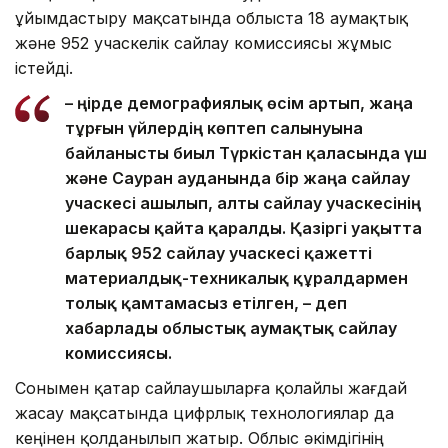
ұйымдастыру мақсатында облыста 18 аумақтық
және 952 учаскелік сайлау комиссиясы жұмыс
істейді.
– Өңірде демографиялық өсім артып, жаңа
тұрғын үйлердің көптеп салынуына
байланысты биыл Түркістан қаласында үш
және Сауран ауданында бір жаңа сайлау
учаскесі ашылып, алты сайлау учаскесінің
шекарасы қайта қаралды. Қазіргі уақытта
барлық 952 сайлау учаскесі қажетті
материалдық-техникалық құралдармен
толық қамтамасыз етілген, – деп
хабарлады облыстық аумақтық сайлау
комиссиясы.
Сонымен қатар сайлаушыларға қолайлы жағдай
жасау мақсатында цифрлық технологиялар да
кеңінен қолданылып жатыр. Облыс әкімдігінің