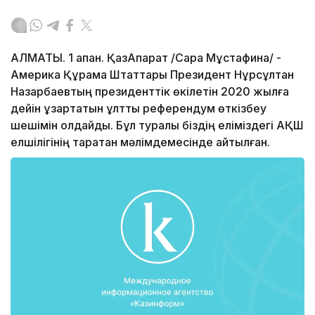
АЛМАТЫ. 1 ақпан. ҚазАқпарат /Сара Мұстафина/ -
Америка Құрама Штаттары Президент Нұрсұлтан
Назарбаевтың президенттік өкілетін 2020 жылға
дейін ұзартатын ұлттық референдум өткізбеу
шешімін қолдайды. Бұл туралы біздің еліміздегі АҚШ
елшілігінің таратқан мәлімдемесінде айтылған.