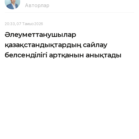
Авторлар
20:33, 07 Тамыз 2026
Әлеуметтанушылар
қазақстандықтардың сайлау
белсенділігі артқанын анықтады
АСТАНА. KAZINFORM — Еуразиялық интеграция
институты жүргізген әлеуметтік зерттеу
нәтижелері қазақстандықтардың әрбір жаңа сайлау
науқанына бұрынғыдан белсендірек қатысып келе
жатқанын көрсетті.