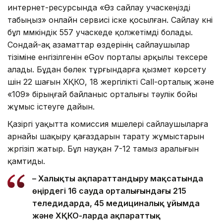
интернет-ресурсында «Өз сайлау учаскеңізді
табыңыз» онлайн сервисі іске қосылған. Сайлау күні
бұл мүмкіндік 557 учаскеде қолжетімді болады.
Сондай-ақ азаматтар өздерінің сайлаушылар
тізіміне енгізілгенін eGov порталы арқылы тексере
алады. Бұдан бөлек тұрғындарға қызмет көрсету
үшін 22 шағын ХҚКО, 18 жергілікті Call-орталық және
«109» бірыңғай байланыс орталығы тәулік бойы
жұмыс істеуге дайын.
Қазіргі уақытта комиссия мүшелері сайлаушыларға
арнайы шақыру қағаздарын тарату жұмыстарын
жүргізіп жатыр. Бұл науқан 7-12 тамыз аралығын
қамтиды.
– Халықты ақпараттандыру мақсатында
өңірдегі 16 сауда орталығындағы 215
теледидарда, 45 медициналық ұйымда
және ХҚКО-ларда ақпараттық