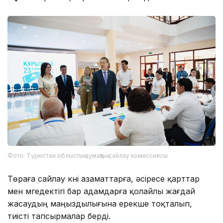
Фото: Түркістан облыстық аумақтық сайлау комиссиясы
Төраға сайлау күні азаматтарға, әсіресе қарттар
мен мүгедектігі бар адамдарға қолайлы жағдай
жасаудың маңыздылығына ерекше тоқталып,
тиісті тапсырмалар берді.