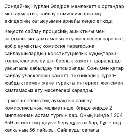
Сондай-ақ Нұрлан Әбдіров мемлекеттік органдар
мен аумақтық сайлау комиссияларының
өкілдерінің қатысуымен арнайы кеңес өткізді.
Кеңесте сайлау процесінің ашықтығы мен
заңдылығын қамтамасыз ету мәселелері қаралып,
әрбір аумақтық комиссия төрағасына
сайлаушылардың конституциялық құқықтарын
толық іске асыру үшін барлық қажетті шараларды
уақытылы қабылдау тапсырылды. Сонымен қатар
сайлау учаскелерін қажетті техникалық құрал-
жабдықтармен және тұрақты интернет желісімен
қамтамасыз ету мәселелері қаралды.
Түркістан облыстық аумақтық сайлау
комиссиясының мәліметінше, бүгінде өңірде 2
миллионнан астам тұрғын бар. Оның ішінде 1 204
659 азаматтың дауыс беру құқығы бар, бұл – өңір
халқының 56 пайызы. Сайлауды сапалы