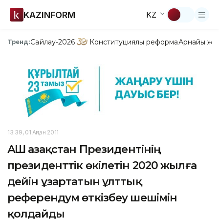
KAZINFORM
KZ
Сайлау-2026
Конституциялық реформа
Арнайы жо
Тренд:
13:39, 01 Ақпан 2011
АҚШ Қазақстан Президентінің
президенттік өкілетін 2020 жылға
дейін ұзартатын ұлттық
референдум өткізбеу шешімін
қолдайды