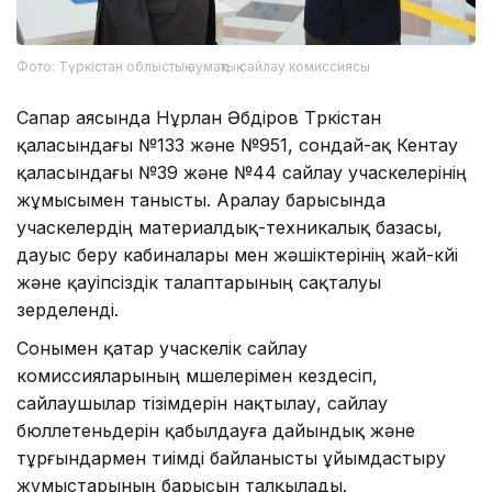
Фото: Түркістан облыстық аумақтық сайлау комиссиясы
Сапар аясында Нұрлан Әбдіров Түркістан
қаласындағы №133 және №951, сондай-ақ Кентау
қаласындағы №39 және №44 сайлау учаскелерінің
жұмысымен танысты. Аралау барысында
учаскелердің материалдық-техникалық базасы,
дауыс беру кабиналары мен жәшіктерінің жай-күйі
және қауіпсіздік талаптарының сақталуы
зерделенді.
Сонымен қатар учаскелік сайлау
комиссияларының мүшелерімен кездесіп,
сайлаушылар тізімдерін нақтылау, сайлау
бюллетеньдерін қабылдауға дайындық және
тұрғындармен тиімді байланысты ұйымдастыру
жұмыстарының барысын талқылады.