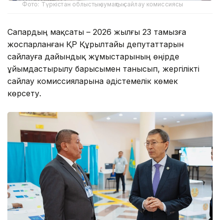
Фото: Түркістан облыстық аумақтық сайлау комиссиясы
Сапардың мақсаты – 2026 жылғы 23 тамызға
жоспарланған ҚР Құрылтайы депутаттарын
сайлауға дайындық жұмыстарының өңірде
ұйымдастырылу барысымен танысып, жергілікті
сайлау комиссияларына әдістемелік көмек
көрсету.