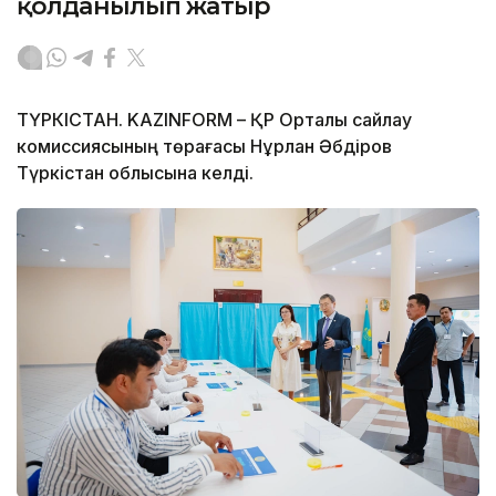
қолданылып жатыр
ТҮРКІСТАН. KAZINFORM – ҚР Орталық сайлау
комиссиясының төрағасы Нұрлан Әбдіров
Түркістан облысына келді.