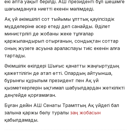
екі апта уақыт берілді. АҚШ президенті бұл шешімге
шағымдануға ниетті екенін мәлімдеді.
Ақ үй әкімшілігі сот тыйымы ұлттық қауіпсіздік
мүдделеріне әсер етеді деп санайды. Әділет
министрлігі де жобаны жеке тұлғалар
қаржыландырып отырғанын, сондықтан соттар
оның жүзеге асуына араласпауы тиіс екенін алға
тартады.
Әкімшілік өкілдері Шығыс қанатты жаңғыртудың
қажеттілігін де атап өтті. Олардың айтуынша,
бұрынғы құрылым президент пен Ақ үй
қызметкерлерін ықтимал шабуылдардан жеткілікті
деңгейде қорғамаған.
Бұған дейін АҚШ Сенаты Трамптың Ақ үйдегі бал
залына қаржы бөлу туралы
заң жобасын
қабылдамады.