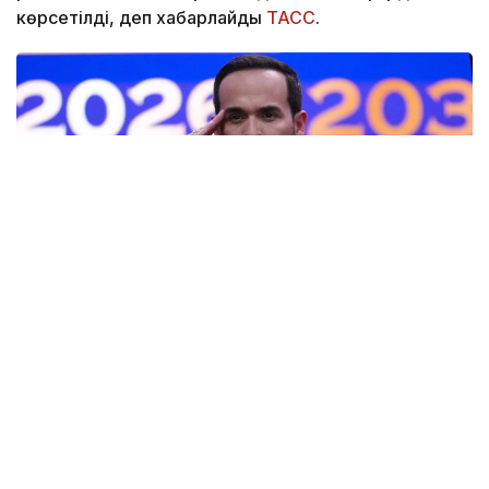
көрсетілді, деп хабарлайды
ТАСС
.
Фото: AP
— Ант етемін және Колумбияның
Конституциясы мен заңдарын адал
сақтауға халық алдында уәде беремін, —