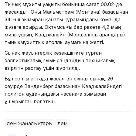
Тынық мұхиты уақыты бойынша сағат 00.02-де
жасалды. Оны Мальмстрем (Монтана) базасынан
341-ші зымыран қанаты құрамындағы команда
жүзеге асырды. Оқтұмсығы бар ракета 4,2 мың
миль ұшып, Кваджалейн (Маршаллов аралдары)
тынықмұхиттық атоллы аумағына жетті.
Сынақ жауынгерлік кезекшілікте тұрған
баллистикалық зымырандардың техникалық
әзірлігін растау үшін жүргізілді.
Бұл соңғы аптада жасалған екінші сынақ. 26
сәуірде Ванденберг базасынан Кваджалейндегі
полигон ауданындағы насанаға зымыран
ұшырылған болатын.
Әлем жаңалықтары
Әлем