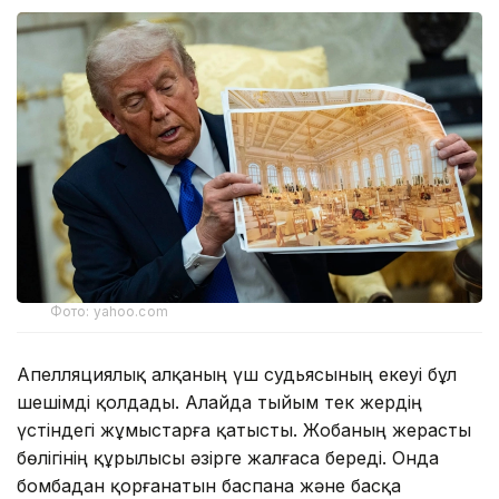
Фото: yahoo.com
Апелляциялық алқаның үш судьясының екеуі бұл
шешімді қолдады. Алайда тыйым тек жердің
үстіндегі жұмыстарға қатысты. Жобаның жерасты
бөлігінің құрылысы әзірге жалғаса береді. Онда
бомбадан қорғанатын баспана және басқа