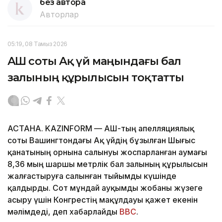
без автора
Авторлар
05:19, 08 Тамыз 2026
АҚШ соты Ақ үй маңындағы бал
залының құрылысын тоқтатты
АСТАНА. KAZINFORM — АҚШ-тың апелляциялық
соты Вашингтондағы Ақ үйдің бұзылған Шығыс
қанатының орнына салынуы жоспарланған аумағы
8,36 мың шаршы метрлік бал залының құрылысын
жалғастыруға салынған тыйымды күшінде
қалдырды. Сот мұндай ауқымды жобаны жүзеге
асыру үшін Конгрестің мақұлдауы қажет екенін
мәлімдеді, деп хабарлайды
BBC
.