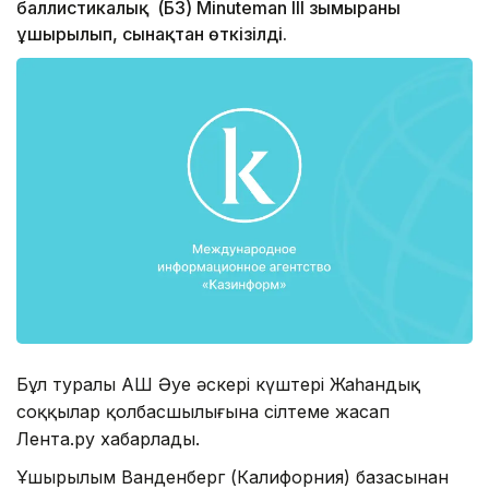
баллистикалық (ҚБЗ) Minuteman III зымыраны
ұшырылып, сынақтан өткізілді.
Бұл туралы АҚШ Әуе әскері күштері Жаһандық
соққылар қолбасшылығына сілтеме жасап
Лента.ру хабарлады.
Ұшырылым Ванденберг (Калифорния) базасынан