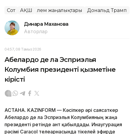
Сот
АҚШ
Әлем жаңалықтары
Дональд Трамп
Динара Маханова
Авторлар
04:57, 08 Тамыз 2026
Абелардо де ла Эсприэлья
Колумбия президенті қызметіне
кірісті
АСТАНА. KAZINFORM —
Кәсіпкер әрі саясаткер
Абелардо де ла Эсприэлья Колумбияның жаңа
президенті ретінде ант қабылдады. Инаугурация
рәсімі Caracol телеарнасында тікелей эфирде