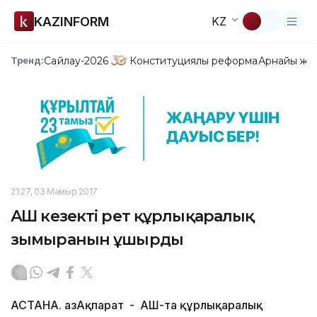
KAZINFORM
KZ
Сайлау-2026
Конституциялық реформа
Арнайы жо
Тренд:
21:27, 03 Мамыр 2017
АҚШ кезекті рет құрлықаралық
зымыранын ұшырды
АСТАНА. ҚазАқпарат - АҚШ-та құрлықаралық