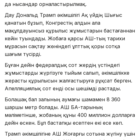
да нысандар орналастырылмақ.
Дау Дональд Трамп әкімшілігі Ақ үйдің Шығыс
қанатын бұзып, Конгрестің алдын ала
мақұлдауынсыз құрылыс жұмыстарын бастағаннан
кейін туындады. Жобаға қарсы АҚШ-тың тарихи
мұрасын сақтау жөніндегі ұлттық қоры сотқа
шағым түсірді.
Бұған дейін федералдық сот жердің үстіндегі
жұмыстарды жүргізуге тыйым салып, әкімшілікке
жерасты құрылысын жалғастыруға рұқсат берген.
Апелляциялық сот енді осы шешімді растады.
Болашақ бал залының аумағы шамамен 8 360
шаршы метр болады. АҚШ БАҚ-тарының
мәліметінше, жобаның құны 400 миллион долларға
дейін өскен. Бұл бастапқы есептен екі есе көп.
Трамп әкімшілігіне АҚШ Жоғарғы сотына жүгіну үшін