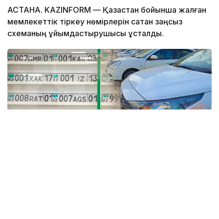
АСТАНА. KAZINFORM — Қазақстан бойынша жалған
мемлекеттік тіркеу нөмірлерін сатқан заңсыз
схеманың ұйымдастырушысы ұсталды.
Коллаж: Kazinform / informburo.kz
Бас көлік прокуратурасының үйлестіруімен Көліктегі
полиция департаментінің қызметкерлері жалған