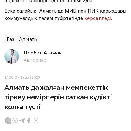
өндірістік кәсіпорында газ болмайды.
Еске салайық, Алматыда МИБ пен ПИК қарыздары
коммуналдық төлем түбіртегінде
көрсетіледі
.
Газ
Алматы
Досбол Атажан
Авторлар
17:00, 07 Тамыз 2026
Алматыда жалған мемлекеттік
тіркеу нөмірлерін сатқан күдікті
қолға түсті