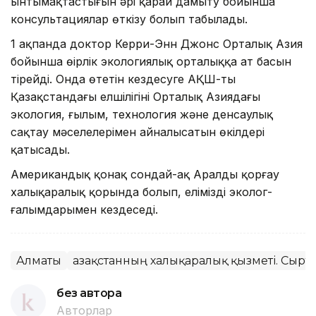
ынтымақтастығын әрі қарай дамыту бойынша
консультациялар өткізу болып табылады.
1 ақпанда доктор Керри-Энн Джонс Орталық Азия
бойынша өңірлік экологиялық орталыққа ат басын
тірейді. Онда өтетін кездесуге АҚШ-тың
Қазақстандағы елшілігінің Орталық Азиядағы
экология, ғылым, технология және денсаулық
сақтау мәселелерімен айналысатын өкілдері
қатысады.
Американдық қонақ сондай-ақ Аралды қорғау
халықаралық қорында болып, еліміздің эколог-
ғалымдарымен кездеседі.
Алматы
Қазақстанның халықаралық қызметі. Сырт
без автора
Авторлар