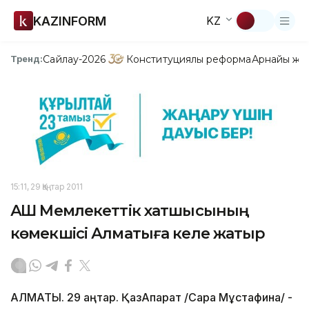
KAZINFORM
KZ
Сайлау-2026
Конституциялық реформа
Арнайы жо
Тренд:
15:11, 29 Қаңтар 2011
АҚШ Мемлекеттік хатшысының
көмекшісі Алматыға келе жатыр
АЛМАТЫ. 29 қаңтар. ҚазАқпарат /Сара Мұстафина/ -