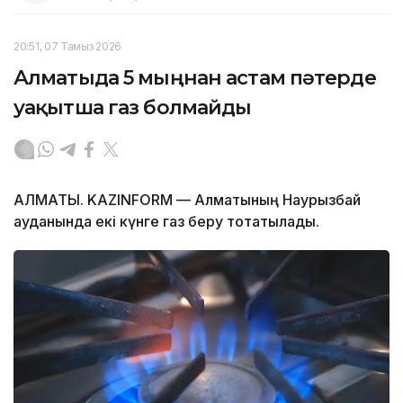
20:51, 07 Тамыз 2026
Алматыда 5 мыңнан астам пәтерде
уақытша газ болмайды
АЛМАТЫ. KAZINFORM — Алматының Наурызбай
ауданында екі күнге газ беру тоқтатылады.