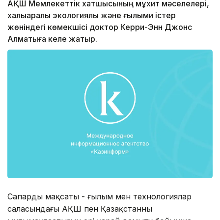
АҚШ Мемлекеттік хатшысының мұхит мәселелері,
халықаралық экологиялық және ғылыми істер
жөніндегі көмекшісі доктор Керри-Энн Джонс
Алматыға келе жатыр.
Сапардың мақсаты - ғылым мен технологиялар
саласындағы АҚШ пен Қазақстанның