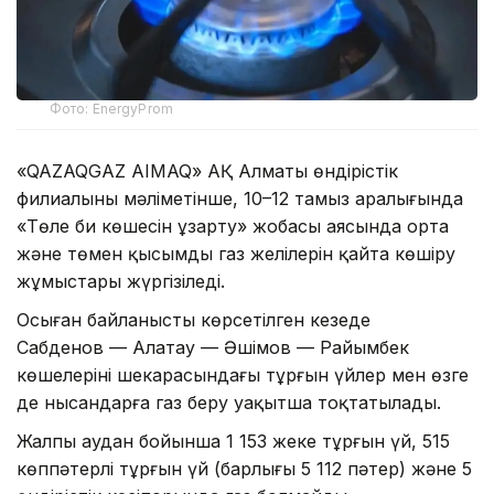
Фото: EnergyProm
«QAZAQGAZ AIMAQ» АҚ Алматы өндірістік
филиалының мәліметінше, 10–12 тамыз аралығында
«Төле би көшесін ұзарту» жобасы аясында орта
және төмен қысымды газ желілерін қайта көшіру
жұмыстары жүргізіледі.
Осыған байланысты көрсетілген кезеңде
Сабденов — Алатау — Әшімов — Райымбек
көшелерінің шекарасындағы тұрғын үйлер мен өзге
де нысандарға газ беру уақытша тоқтатылады.
Жалпы аудан бойынша 1 153 жеке тұрғын үй, 515
көппәтерлі тұрғын үй (барлығы 5 112 пәтер) және 5