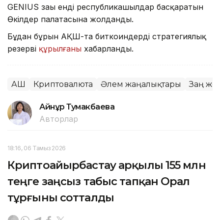
GENIUS заңы енді республикашылдар басқаратын
Өкілдер палатасына жолданды.
Бұдан бұрын АҚШ-та биткоиндердің стратегиялық
резерві
құрылғаны
хабарланды.
АҚШ
Криптовалюта
Әлем жаңалықтары
Заң жо
Айнұр Тумакбаева
Авторлар
18:16, 06 Тамыз 2026
Криптоайырбастау арқылы 155 млн
теңге заңсыз табыс тапқан Орал
тұрғыны сотталды