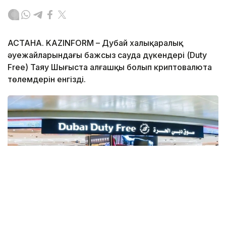
АСТАНА. KAZINFORM – Дубай халықаралық
әуежайларындағы бажсыз сауда дүкендері (Duty
Free) Таяу Шығыста алғашқы болып криптовалюта
төлемдерін енгізді.
Фото: Gulf Business