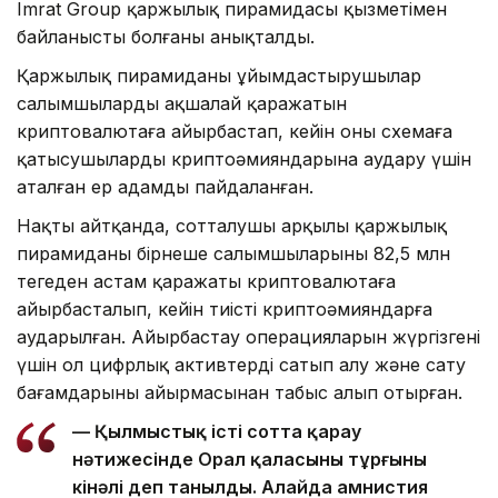
Imrat Group қаржылық пирамидасы қызметімен
байланысты болғаны анықталды.
Қаржылық пирамиданы ұйымдастырушылар
салымшылардың ақшалай қаражатын
криптовалютаға айырбастап, кейін оны схемаға
қатысушылардың криптоәмияндарына аудару үшін
аталған ер адамды пайдаланған.
Нақты айтқанда, сотталушы арқылы қаржылық
пирамиданың бірнеше салымшыларының 82,5 млн
теңгеден астам қаражаты криптовалютаға
айырбасталып, кейін тиісті криптоәмияндарға
аударылған. Айырбастау операцияларын жүргізгені
үшін ол цифрлық активтерді сатып алу және сату
бағамдарының айырмасынан табыс алып отырған.
— Қылмыстық істі сотта қарау
нәтижесінде Орал қаласының тұрғыны
кінәлі деп танылды. Алайда амнистия