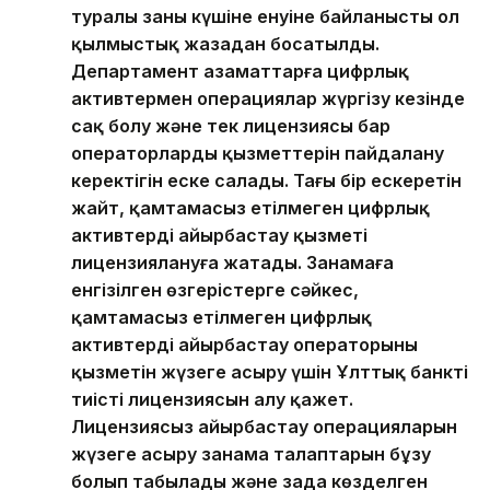
туралы заңның күшіне енуіне байланысты ол
қылмыстық жазадан босатылды.
Департамент азаматтарға цифрлық
активтермен операциялар жүргізу кезінде
сақ болу және тек лицензиясы бар
операторлардың қызметтерін пайдалану
керектігін еске салады. Тағы бір ескеретін
жайт, қамтамасыз етілмеген цифрлық
активтерді айырбастау қызметі
лицензиялануға жатады. Заңнамаға
енгізілген өзгерістерге сәйкес,
қамтамасыз етілмеген цифрлық
активтерді айырбастау операторының
қызметін жүзеге асыру үшін Ұлттық банктің
тиісті лицензиясын алу қажет.
Лицензиясыз айырбастау операцияларын
жүзеге асыру заңнама талаптарын бұзу
болып табылады және заңда көзделген