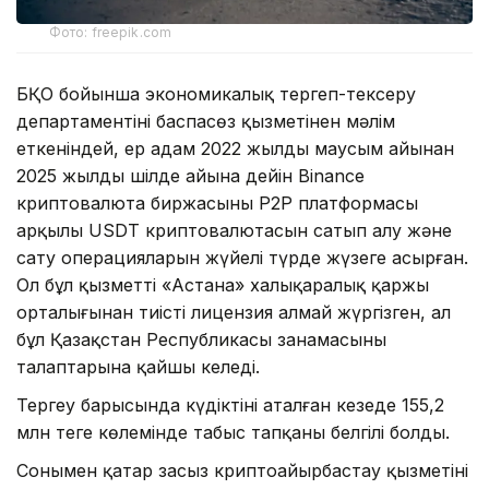
Фото: freepik.com
БҚО бойынша экономикалық тергеп-тексеру
департаментінің баспасөз қызметінен мәлім
еткеніндей, ер адам 2022 жылдың маусым айынан
2025 жылдың шілде айына дейін Binance
криптовалюта биржасының P2P платформасы
арқылы USDT криптовалютасын сатып алу және
сату операцияларын жүйелі түрде жүзеге асырған.
Ол бұл қызметті «Астана» халықаралық қаржы
орталығынан тиісті лицензия алмай жүргізген, ал
бұл Қазақстан Республикасы заңнамасының
талаптарына қайшы келеді.
Тергеу барысында күдіктінің аталған кезеңде 155,2
млн теңге көлемінде табыс тапқаны белгілі болды.
Сонымен қатар заңсыз криптоайырбастау қызметінің