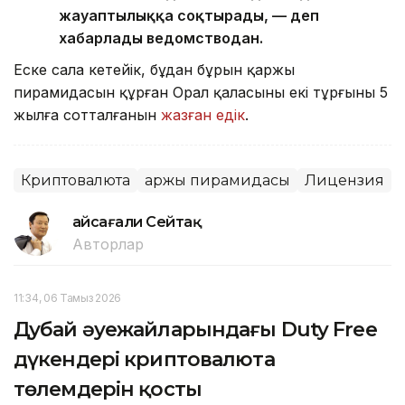
жауаптылыққа соқтырады, — деп
хабарлады ведомстводан.
Еске сала кетейік, бұдан бұрын қаржы
пирамидасын құрған Орал қаласының екі тұрғыны 5
жылға сотталғанын
жазған едік
.
Криптовалюта
Қаржы пирамидасы
Лицензия
Ғайсағали Сейтақ
Авторлар
11:34, 06 Тамыз 2026
Дубай әуежайларындағы Duty Free
дүкендері криптовалюта
төлемдерін қосты