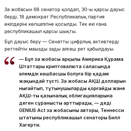
Заң жобасын 68 сенатор қолдап, 30-ы қарсы дауыс
берді. 18 демократ Республикалық партия
өкілдерінің көпшілігіне қосылды. Тек екі ғана
республикашыл қарсы шықты.
Бұл дауыс беру — Сенаттың цифрлық активтерді
реттейтін маңызды заңды алғаш рет қабылдауы.
— Бұл заң жобасы арқылы Америка Құрама
Штаттары криптовалюта саласында
әлемдік көшбасшы болуға бір қадам
жақындай түсті. Заң жобасы АҚШ долларын
нығайтып, тұтынушыларды қорғайды және
АҚШ-тың қазыналық облигацияларына
деген сұранысты арттырады, — деді
GENIUS Act заң жобасының авторы, Теннесси
штатының республикашыл сенаторы Билл
Хагерти.