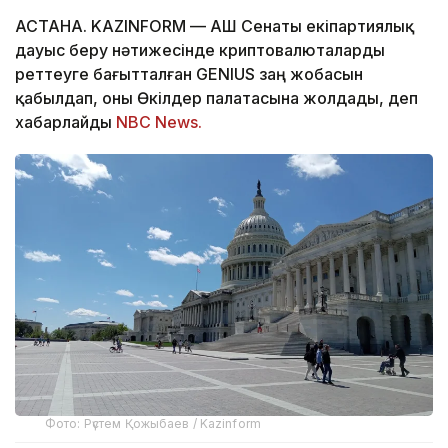
АСТАНА. KAZINFORM — АҚШ Сенаты екіпартиялық
дауыс беру нәтижесінде криптовалюталарды
реттеуге бағытталған GENIUS заң жобасын
қабылдап, оны Өкілдер палатасына жолдады, деп
хабарлайды
NBC News.
Фото: Рүстем Қожыбаев / Kazinform