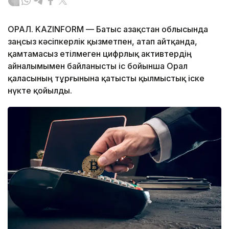
ОРАЛ. KAZINFORM — Батыс Қазақстан облысында
заңсыз кәсіпкерлік қызметпен, атап айтқанда,
қамтамасыз етілмеген цифрлық активтердің
айналымымен байланысты іс бойынша Орал
қаласының тұрғынына қатысты қылмыстық іске
нүкте қойылды.