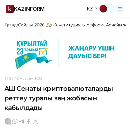
KAZINFORM
KZ
Сайлау-2026
Конституциялық реформа
Арнайы жо
Тренд:
20:50, 18 Маусым 2025
АҚШ Сенаты криптовалюталарды
реттеу туралы заң жобасын
қабылдады