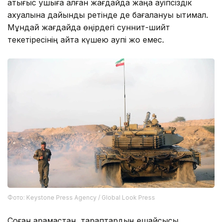
қақтығыс ушыға қалған жағдайда жаңа қауіпсіздік
ахуалына дайындық ретінде де бағалануы ықтимал.
Мұндай жағдайда өңірдегі суннит-шийт
текетіресінің қайта күшею қаупі жоқ емес.
Фото: Keystone Press Agency / Global Look Press
Соған қарамастан, тараптардың ешқайсысы