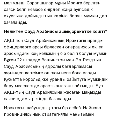
мәлімдеді. Сарапшылар мұны Иранға берілген
саяси белгі немесе өңірдегі жаңа қауіпсіздік
ахуалына дайындықтың көрінісі болуы мүмкін деп
бағалайды.
Неліктен Сауд Арабиясы ашық әрекетке көшті?
АҚШ пен Сауд Арабиясының Ирактағы ирандық
офицерлерге қарсы бірлескен операциясы екі ел
арасындағы кең келісімнің бір бөлігі болуы мүмкін.
Бұған 22 шілдеде Вашингтон мен Эр-Риядтың
Сауд Арабиясының ядролық бағдарламасы
жөніндегі келісімге қол қоюы негіз бола алады.
Құжатта корольдікке уранды байытуға мүмкіндік
беру мәселесі де қарастырылғаны айтылды. Бұл
АҚШ-тың Сауд Арабиясына жасаған маңызды
саяси қадамы ретінде бағаланды.
Ирактағы шабуылдың тағы бір себебі Найнава
провинциясының стратегиялық маңызымен