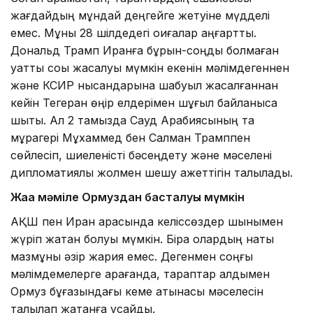
жағдайдың мұндай деңгейге жетуіне мүдделі
емес. Мұны 28 шілдедегі оқиғалар аңғартты.
Дональд Трамп Иранға бұрын-соңды болмаған
қуатты соққы жасалуы мүмкін екенін мәлімдегеннен
және КСИР нысандарына шабуыл жасалғаннан
кейін Тегеран өңір елдерімен шұғыл байланысқа
шықты. Ал 2 тамызда Сауд Арабиясының тақ
мұрагері Мұхаммед бен Салман Трамппен
сөйлесіп, шиеленісті бәсеңдету және мәселені
дипломатиялық жолмен шешу қажеттігін талқылады.
Жаңа мәміле Ормуздан басталуы мүмкін
АҚШ пен Иран арасында келіссөздер шынымен
жүріп жатқан болуы мүмкін. Бірақ олардың нақты
мазмұны әзір жария емес. Дегенмен соңғы
мәлімдемелерге қарағанда, тараптар алдымен
Ормуз бұғазындағы кеме қатынасы мәселесін
талқылап жатқанға ұқсайды.