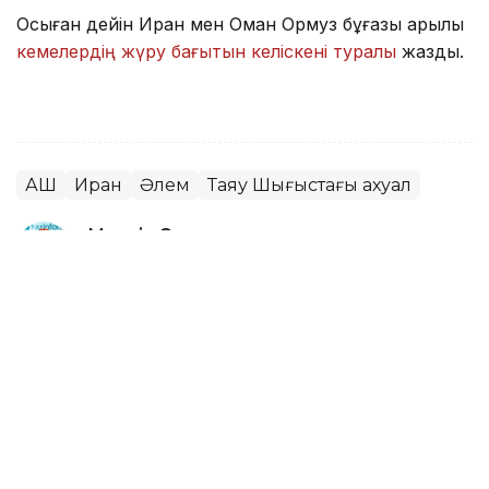
Осыған дейін Иран мен Оман Ормуз бұғазы арқылы
кемелердің жүру бағытын келіскені туралы
жаздық.
АҚШ
Иран
Әлем
Таяу Шығыстағы ахуал
Мөлдір Снадин
Авторлар
18:30, 07 Тамыз 2026
Авиациядағы рекорд: ең ұзақ
коммерциялық жүк рейсі аяқталды