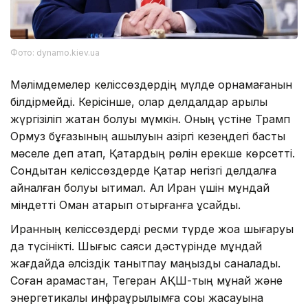
Фото: dynamo.kiev.ua
Мәлімдемелер келіссөздердің мүлде орнамағанын
білдірмейді. Керісінше, олар делдалдар арқылы
жүргізіліп жатқан болуы мүмкін. Оның үстіне Трамп
Ормуз бұғазының ашылуын қазіргі кезеңдегі басты
мәселе деп атап, Қатардың рөлін ерекше көрсетті.
Сондықтан келіссөздерде Қатар негізгі делдалға
айналған болуы ықтимал. Ал Иран үшін мұндай
міндетті Оман атқарып отырғанға ұқсайды.
Иранның келіссөздерді ресми түрде жоққа шығаруы
да түсінікті. Шығыс саяси дәстүрінде мұндай
жағдайда әлсіздік танытпау маңызды саналады.
Соған қарамастан, Тегеран АҚШ-тың мұнай және
энергетикалық инфрақұрылымға соққы жасауына