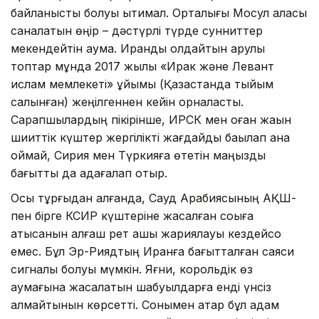
байланысты болуы ықтимал. Орталығы Мосул қаласы
саналатын өңір – дәстүрлі түрде сунниттер
мекендейтін аумақ. Иранды қолдайтын қарулы
топтар мұнда 2017 жылы «Ирак және Левант
ислам мемлекеті» ұйымы (Қазақстанда тыйым
салынған) жеңілгеннен кейін орналасты.
Сарапшылардың пікірінше, ИРСК мен оған жақын
шииттік күштер жергілікті жағдайды бақылап қана
қоймай, Сирия мен Түркияға өтетін маңызды
бағытты да қадағалап отыр.
Осы тұрғыдан алғанда, Сауд Арабиясының АҚШ-
пен бірге КСИР күштеріне жасалған соққыға
қатысқанын алғаш рет ашық жариялауы кездейсоқ
емес. Бұл Эр-Риядтың Иранға бағытталған саяси
сигналы болуы мүмкін. Яғни, корольдік өз
аумағына жасалатын шабуылдарға енді үнсіз
қалмайтынын көрсетті. Сонымен қатар бұл қадам