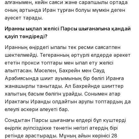
алғанымен, кейін саяси және сарапшылық ортада
оның артында Иран тұрған болуы мүмкін деген
қауесет тарады.
Иранның ықпал желісі Парсы шығанағына қандай
қауіп төндіреді?
Иранның өңірдегі ықпалы тек ресми саясатпен
шектелмейді. Тегеранның әртүрлі елдерде әрекет
ететін прокси топтары мен ықпал ету желісі
қалыптасқан. Мәселен, Бахрейн мен Сауд
Арабиясында шиит қауымының бір бөлігі Иранға
жанашырлық танытады. Ал Бахрейнде шииттер
халықтың басым бөлігін құрайды. Сонымен қатар
Ирактағы Иранды қолдайтын қарулы топтардың да
елеулі әскери әлеуеті бар.
Сондықтан Парсы шығанағы елдері бұл күштерді
өңірлік қауіпсіздікке төнетін негізгі қатердің бірі
ретінде қарастырады. Мұның айқын көрінісі 28