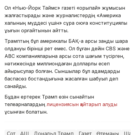
Ол «Нью-Йорк Таймс» газеті «қорықпай» жұмысын
жалғастырады және журналистердің «Америка
халқының мүддесі үшін» сұрақ қоюға конституциялық
құқығын қорғайтынын айтты.
Трамптың бұл америкалық БАҚ-қа қарсы заңды шара
қолдануы бірінші рет емес. Ол бұған дейін CBS және
ABC компанияларына қарсы сотқа шағым түсірген,
нәтижесінде миллиондаған долларлық есеп
айырысулар болған. Сыншылар бұл қадамдарды
баспасөз бостандығына жасалған шабуыл деп
санайды.
Бұдан ертерек Трамп өзін сынайтын
телеарналардың
лицензиясын қайтарып алуды
ұсынған болатын.
Сот
АҚШ
Дональд Трамп
Газет
Өтемақы
Шағ