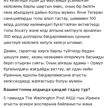
Өз кезегінде Иран да маусымда ұсынылған
келісімнің барлық шартын емес, оның бір бөлігін
ғана қабылдауға дайын болуы мүмкін. Яғни Тегеран
санкцияларды толық алып тастау, шамамен 100
млрд доллар көлеміндегі бұғатталған активтерді
толық босату және елді қалпына келтіруге арналған
300 млрд долларлық бағдарламаның орнына
шектеулі келісімге келуге келісуі ықтимал.
Демек, тараптар әзірге барлық түйткілді бірден
шешуге емес, кезең-кезеңімен ілгерілеуге басымдық
беріп отырған сияқты. Оның алғашқы қадамы – Ормуз
бұғазындағы жағдайды реттеу, ал одан кейін
Иранның ядролық бағдарламасына қатысты
келіссөздерді жалғастыру болуы мүмкін.
Вашингтонның алдында қандай таңдау тұр?
5 тамызда The Washington Post АҚШ-тың Иранға
қатысты әскери жоспарына байланысты жаңа