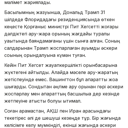
мәлімет жариялады.
Басылымның жазуынша, Дональд Трамп 31
шілдеде Флоридадағы резиденциясында өткен
кеңесте Қорғаныс министрі Пит Хегсетті жоғары
дәлдіктегі қару-жарақ қорының жағдайы туралы
уақытында баяндамағаны үшін сынға алған. Соның
салдарынан Трамп жоспарлаған ауқымды әскери
соққының орындалуына күмән туған.
Кейін Пит Хегсет жауапкершілікті орынбасарына
жүктегені айтылды. Алайда мәселе қару-жарақтың
жетіспеуінде емес. Вашингтон бұл ақпаратты жоққа
шығарды. Сондықтан әңгіме қару қорынан гөрі әскери
жоспарлау мен ақпараттың басшылыққа дер кезінде
жетпеуіне қатысты болуы ықтимал.
Соған қарамастан, АҚШ пен Иран арасындағы
текетірес әлі де шешуші кезеңде тұр. Бір жағында
келісімге келу мүмкіндігі, екінші жағында әскери