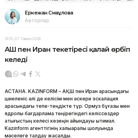
Еркежан Смағұлова
Авторлар
19:15, 07 Тамыз 2026
АҚШ пен Иран текетіресі қалай өрбіп
келеді
АСТАНА. KAZINFORM – АҚШ пен Иран арасындағы
шиеленіс әлі де келісім мен әскери эскалация
арасындағы тепе-теңдікте тұр. Ормуз бұғазы мен
ядролық бағдарлама төңірегіндегі келіссөздер
қақтығыстың келесі кезеңін айқындауы ықтимал.
Kazinform агенттігінің халықаралық шолуында
мәселеге талдау жасалды.