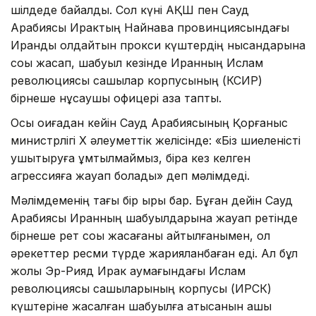
шілдеде байқалды. Сол күні АҚШ пен Сауд
Арабиясы Ирактың Найнава провинциясындағы
Иранды қолдайтын прокси күштердің нысандарына
соққы жасап, шабуыл кезінде Иранның Ислам
революциясы сақшылар корпусының (КСИР)
бірнеше нұсқаушы офицері қаза тапты.
Осы оқиғадан кейін Сауд Арабиясының Қорғаныс
министрлігі X әлеуметтік желісінде: «Біз шиеленісті
ушықтыруға ұмтылмаймыз, бірақ кез келген
агрессияға жауап болады» деп мәлімдеді.
Мәлімдеменің тағы бір қыры бар. Бұған дейін Сауд
Арабиясы Иранның шабуылдарына жауап ретінде
бірнеше рет соққы жасағаны айтылғанымен, ол
әрекеттер ресми түрде жарияланбаған еді. Ал бұл
жолы Эр-Рияд Ирак аумағындағы Ислам
революциясы сақшыларының корпусы (ИРСК)
күштеріне жасалған шабуылға қатысқанын ашық