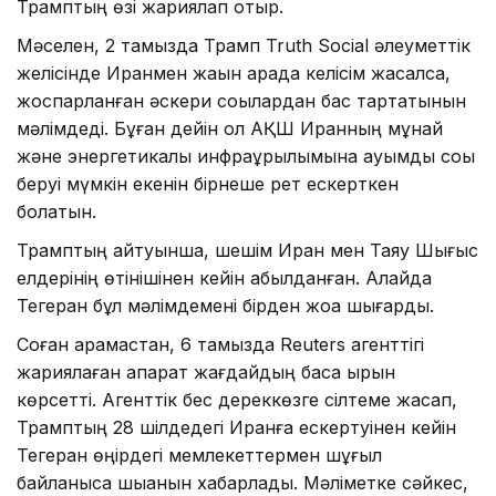
Трамптың өзі жариялап отыр.
Мәселен, 2 тамызда Трамп Truth Social әлеуметтік
желісінде Иранмен жақын арада келісім жасалса,
жоспарланған әскери соққылардан бас тартатынын
мәлімдеді. Бұған дейін ол АҚШ Иранның мұнай
және энергетикалық инфрақұрылымына ауқымды соққы
беруі мүмкін екенін бірнеше рет ескерткен
болатын.
Трамптың айтуынша, шешім Иран мен Таяу Шығыс
елдерінің өтінішінен кейін қабылданған. Алайда
Тегеран бұл мәлімдемені бірден жоққа шығарды.
Соған қарамастан, 6 тамызда Reuters агенттігі
жариялаған ақпарат жағдайдың басқа қырын
көрсетті. Агенттік бес дереккөзге сілтеме жасап,
Трамптың 28 шілдедегі Иранға ескертуінен кейін
Тегеран өңірдегі мемлекеттермен шұғыл
байланысқа шыққанын хабарлады. Мәліметке сәйкес,