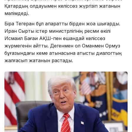
Қатардың қолдауымен келіссөз жүргізіп жатқанын
мәлімдеді.
Бірақ Тегеран бұл ақпаратты бірден жоққа шығарды.
Иран Сыртқы істер министрлігінің ресми өкілі
Исмаил Бағаи АҚШ-пен ешқандай келіссөз
жүрмегенін айтты. Дегенмен ол Оманмен Ормуз
бұғазындағы кеме қатынасына қатысты диалогтың
жалғасып жатқанын растады.