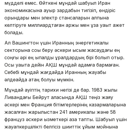
мүдделі емес. Өйткені мұндай шабуыл Иран
экономикасына ауыр зардабын тигізіп, өндіріс
орындары мен электр стансаларын қалпына
келтіруге миллиардтаған қаржы мен ұзақ уақыт қажет
болады.
Ал Вашингтон үшін Иранның энергетикалық
секторына соққы беру әскери қысым жасаудағы ең
соңғы әрі ең ықпалды құралдардың бірі болып отыр.
Осы уақытқа дейін АҚШ мұндай қадамға бармаған.
Себебі мұндай жағдайда Иранның жауабы
әлдеқайда қатаң болуы мүмкін.
Мұндай қауіптің тарихи негізі де бар. 1983 жылы
Ливандағы Бейрут қаласында АҚШ теңіз жаяу
әскері мен Франция бітімгерлерінің казармаларына
жасалған жарылыстан 241 америкалық және 58
француз әскери қызметкері қаза тапты. Шабуыл үшін
жауапкершілікті белгісіз шииттік ұйым мойнына