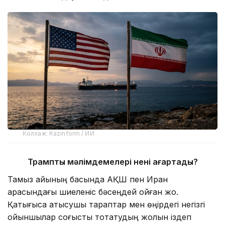
Коллаж: Kazinform / ИИ
Трамптың мәлімдемелері нені аңғартады?
Тамыз айының басында АҚШ пен Иран
арасындағы шиеленіс бәсеңдей қойған жоқ.
Қақтығысқа қатысушы тараптар мен өңірдегі негізгі
ойыншылар соғысты тоқтатудың жолын іздеп