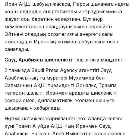
Иран АҚШ шабуыл жасаса, Парсы шығанағындағы
көрші елдердің энергетикалық инфрақұрылымына
жауап соққы беретінін ескерткен. Бұл өңір
мемлекеттерінің алаңдаушылығын күшейтті.
Өйткені олардың стратегиялық энергетикалық
нысандары Иранның ықтимал шабуылына осал
саналады.
Сауд Арабиясы шиеленісті тоқтатуға мүдделі
2 тамызда Saudi Press Agency агенттігі Сауд
Арабиясының тақ мұрагері Мұхаммед бен
Салманның АҚШ президенті Дональд Трампқа
телефон шалып, Иранмен арадағы шиеленісті
әскери емес, дипломатиялық жолмен шешуге
шақырғанын хабарлады.
Әңгіме нәтижесі жарияланған жоқ. Алайда келесі
күні Трамп Ақ үйде АҚШ-тың Иранмен Сауд
Арабиясы, Біріккен Араб Әмірліктері және әсіресе