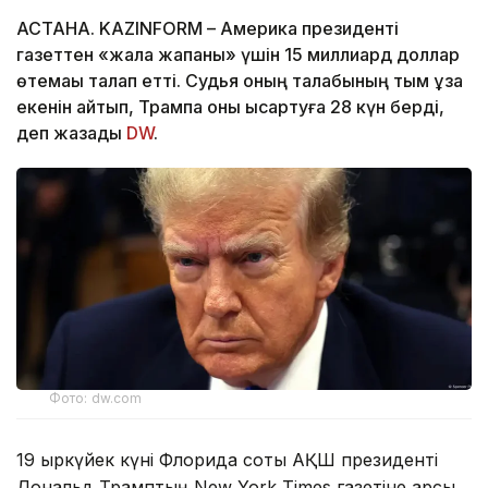
АСТАНА. KAZINFORM – Америка президенті
газеттен «жала жапқаны» үшін 15 миллиард доллар
өтемақы талап етті. Судья оның талабының тым ұзақ
екенін айтып, Трампқа оны қысқартуға 28 күн берді,
деп жазады
DW
.
Фото: dw.com
19 қыркүйек күні Флорида соты АҚШ президенті
Дональд Трамптың New York Times газетіне қарсы