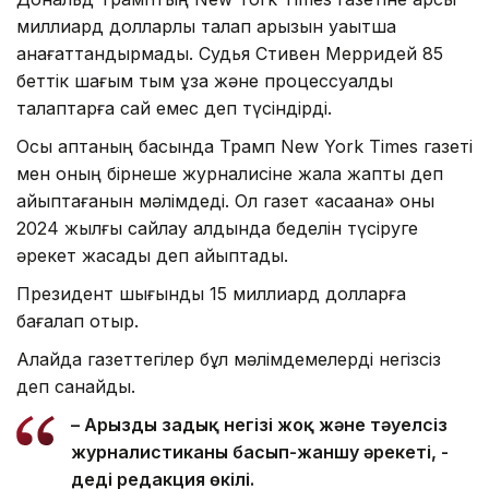
миллиард долларлық талап арызын уақытша
қанағаттандырмады. Судья Стивен Мерридей 85
беттік шағым тым ұзақ және процессуалдық
талаптарға сай емес деп түсіндірді.
Осы аптаның басында Трамп New York Times газеті
мен оның бірнеше журналисіне жала жапты деп
айыптағанын мәлімдеді. Ол газет «қасақана» оны
2024 жылғы сайлау алдында беделін түсіруге
әрекет жасады деп айыптады.
Президент шығынды 15 миллиард долларға
бағалап отыр.
Алайда газеттегілер бұл мәлімдемелерді негізсіз
деп санайды.
– Арыздың заңдық негізі жоқ және тәуелсіз
журналистиканы басып-жаншу әрекеті, -
деді редакция өкілі.