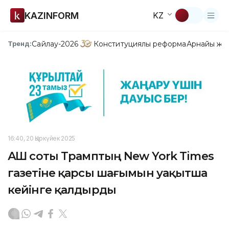
KAZINFORM
KZ
Сайлау-2026
Конституциялық реформа
Арнайы жо
Тренд:
16:40, 20 Қыркүйек 2025
АҚШ соты Трамптың New York Times
газетіне қарсы шағымын уақытша
кейінге қалдырды