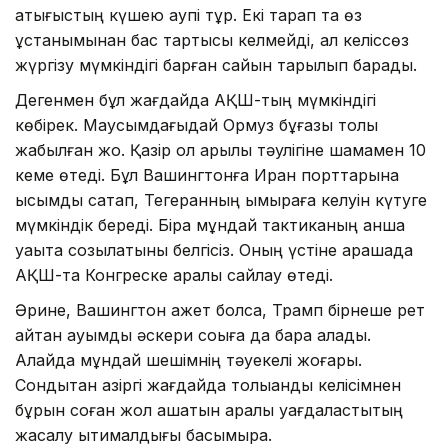
қақтығыстың күшею қаупі тұр. Екі тарап та өз
ұстанымынан бас тартқысы келмейді, ал келіссөз
жүргізу мүмкіндігі барған сайын тарылып барады.
Дегенмен бұл жағдайда АҚШ-тың мүмкіндігі
көбірек. Маусымдағыдай Ормуз бұғазы толық
жабылған жоқ. Қазір ол арқылы тәулігіне шамамен 10
кеме өтеді. Бұл Вашингтонға Иран порттарына
қысымды сақтап, Тегеранның ымыраға келуін күтуге
мүмкіндік береді. Бірақ мұндай тактиканың қанша
уақытқа созылатыны белгісіз. Оның үстіне қарашада
АҚШ-та Конгреске аралық сайлау өтеді.
Әрине, Вашингтон қажет болса, Трамп бірнеше рет
айтқан ауқымды әскери соққыға да бара алады.
Алайда мұндай шешімнің тәуекелі жоғары.
Сондықтан қазіргі жағдайда толыққанды келісімнен
бұрын соған жол ашатын аралық уағдаластықтың
жасалу ықтималдығы басымырақ.