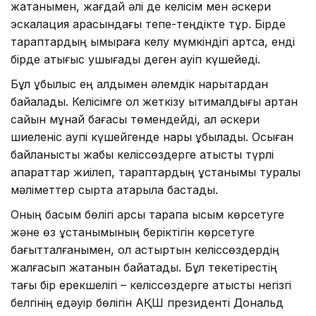
жатқанымен, жағдай әлі де келісім мен әскери
эскалация арасындағы тепе-теңдікте тұр. Бірде
тараптардың ымыраға келу мүмкіндігі артса, енді
бірде қақтығыс ушығады деген қауіп күшейеді.
Бұл құбылыс ең алдымен әлемдік нарықтардан
байқалады. Келісімге қол жеткізу ықтималдығы артқан
сайын мұнай бағасы төмендейді, ал әскери
шиеленіс қаупі күшейгенде нарық құбылады. Осыған
байланысты жабық келіссөздерге қатысты түрлі
ақпараттар жиілеп, тараптардың ұстанымы туралы
мәліметтер сыртқа ақтарыла бастады.
Оның басым бөлігі қарсы тарапқа қысым көрсетуге
және өз ұстанымының беріктігін көрсетуге
бағытталғанымен, ол астыртын келіссөздердің
жалғасып жатқанын байқатады. Бұл текетірестің
тағы бір ерекшелігі – келіссөздерге қатысты негізгі
белгінің едәуір бөлігін АҚШ президенті Дональд