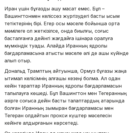
Иран үшін бұғазды ашу мақсат емес. Бұл –
Вашингтонмен келіссөз жүргізудегі басты қысым
тетіктерінің бірі. Егер осы мәселе бойынша ортақ
мәмілеге қол жеткізілсе, онда биылғы, соғыс
басталғанға дейінгі жағдайға ішінара оралуға
мүмкіндік туады. Алайда Иранның ядролық
бағдарламасына қатысты мәселе әлі де ашық күйінде
қалып отыр.
Дональд Трамптың айтуынша, Ормуз бұғазы жаңа
ықтимал келісімнің алғашқы кезеңі болмақ. Ал одан
кейін тараптар Иранның ядролық бағдарламасын
талқылауға көшеді. Бұл Вашингтон мен Тегеранның
әзірге соғысқа дейін басты талаптардың қатарында
болған Иранның зымыран бағдарламасы мен
Тегеран қолдайтын прокси күштер мәселесін
кейінге қалдырғанын көрсетеді.