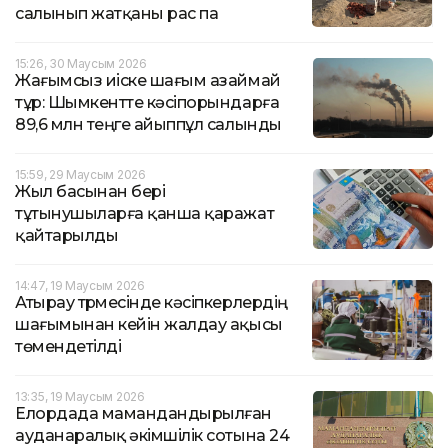
салынып жатқаны рас па
15:26, 30 Маусым 2026
Жағымсыз иіске шағым азаймай
тұр: Шымкентте кәсіпорындарға
89,6 млн теңге айыппұл салынды
15:59, 29 Маусым 2026
Жыл басынан бері
тұтынушыларға қанша қаражат
қайтарылды
14:47, 19 Маусым 2026
Атырау түрмесінде кәсіпкерлердің
шағымынан кейін жалдау ақысы
төмендетілді
13:35, 19 Маусым 2026
Елордада мамандандырылған
ауданаралық әкімшілік сотына 24