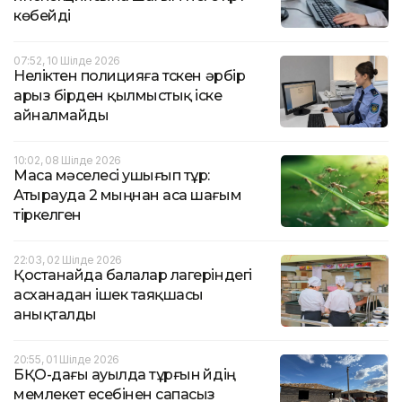
көбейді
07:52, 10 Шілде 2026
Неліктен полицияға түскен әрбір
арыз бірден қылмыстық іске
айналмайды
10:02, 08 Шілде 2026
Маса мәселесі ушығып тұр:
Атырауда 2 мыңнан аса шағым
тіркелген
22:03, 02 Шілде 2026
Қостанайда балалар лагеріндегі
асханадан ішек таяқшасы
анықталды
20:55, 01 Шілде 2026
БҚО-дағы ауылда тұрғын үйдің
мемлекет есебінен сапасыз