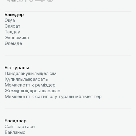
Бөлімдер
Оқиға
Саясат
Талдау
Экономика
Әлемде
Біз туралы
Пайдаланушылық келiciм
Құпиялылық саясаты
Мемлекеттік рәміздер
Жемқорлыққа қарсы шаралар
Мемлекеттік сатып алу туралы мәлiметтер
Басқалар
Сайт картасы
Байланыс