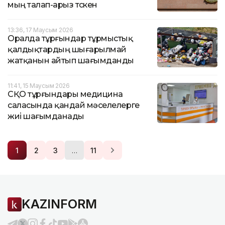
мың талап-арыз түскен
13:36, 17 Маусым 2026
Оралда тұрғындар тұрмыстық
қалдықтардың шығарылмай
жатқанын айтып шағымданды
11:41, 15 Маусым 2026
СҚО тұрғындары медицина
саласында қандай мәселелерге
жиі шағымданады
…
1
2
3
11
KAZINFORM