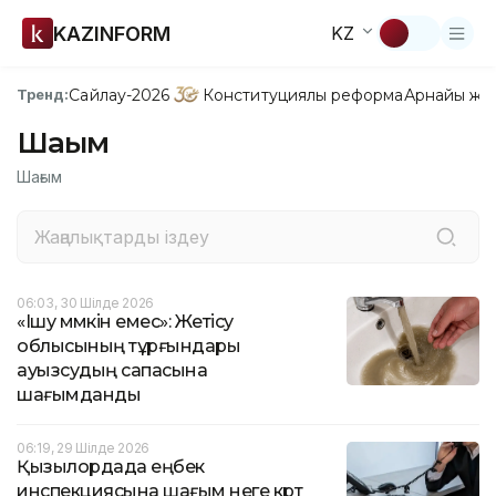
KAZINFORM
KZ
Сайлау-2026
Конституциялық реформа
Арнайы жо
Тренд:
Шағым
Шағым
06:03, 30 Шілде 2026
«Ішу мүмкін емес»: Жетісу
облысының тұрғындары
ауызсудың сапасына
шағымданды
06:19, 29 Шілде 2026
Қызылордада еңбек
инспекциясына шағым неге күрт