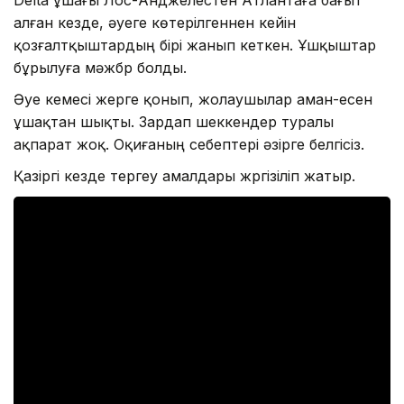
алған кезде, әуеге көтерілгеннен кейін
қозғалтқыштардың бірі жанып кеткен. Ұшқыштар
бұрылуға мәжбүр болды.
Әуе кемесі жерге қонып, жолаушылар аман-есен
ұшақтан шықты. Зардап шеккендер туралы
ақпарат жоқ. Оқиғаның себептері әзірге белгісіз.
Қазіргі кезде тергеу амалдары жүргізіліп жатыр.