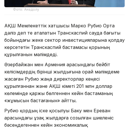
Фото: Анадолу
АҚШ Мемлекеттік хатшысы Марко Рубио Орта
дәліз деп те аталатын Транскаспий сауда бағыты
бойындағы жеке сектор инвестицияларына қолдау
көрсететін Транскаспий бастамасы қорының
құрылғанын мәлімдеді.
Әзербайжан мен Армения арасындағы бейбіт
келісімдердің бірінші жылдығына орай мәлімдеме
жасаған Рубио жаңа директорлар кеңесі
құрылғаннан және АҚШ үкіметі 201 млн доллар
көлемінде қаржы бөлгеннен кейін бастаманың
«жұмысын бастағанын» айтты.
Рубио қордың іске қосылуы Баку мен Ереван
арасындағы ұзақ жылдарға созылған шиеленіс
бәсеңдегеннен кейін экономикалық