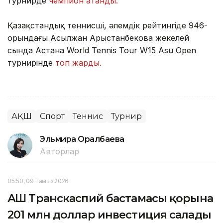
турнирде
чемпион атанды.
Қазақстандық теннисші, әлемдік рейтингіде 946-
орындағы Асылжан Арыстанбекова жекелей
сында Астана World Tennis Tour W15 Asu Open
турнирінде
топ жарды.
АҚШ
Спорт
Теннис
Турнир
Эльмира Оралбаева
Авторлар
05:50, 09 Тамыз 2026
АҚШ Транскаспий бастамасы қорына
201 млн доллар инвестиция салады