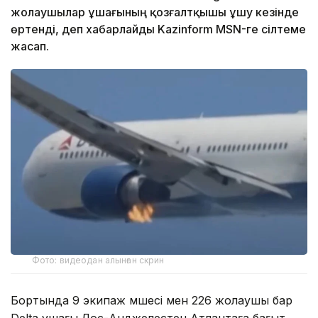
жолаушылар ұшағының қозғалтқышы ұшу кезінде
өртенді, деп хабарлайды Kazinform MSN-ге сілтеме
жасап.
Фото: видеодан алынған скрин
Бортында 9 экипаж мүшесі мен 226 жолаушы бар
Delta ұшағы Лос-Анджелестен Атлантаға бағыт