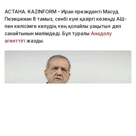
АСТАНА. KAZINFORM – Иран президенті Масуд
Пезешкиан 8 тамыз, сенбі күні қазіргі кезеңді АҚШ-
пен келісімге келудің «ең қолайлы уақыты» деп
санайтынын мәлімдеді. Бұл туралы
Анадолу
агенттігі
жазды.
Фото: Анадолу