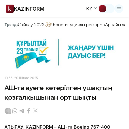
KAZINFORM
KZ
Сайлау-2026
Конституциялық реформа
Арнайы жо
Тренд:
19:55, 20 Шілде 2025
АҚШ-та әуеге көтерілген ұшақтың
қозғалқышынан өрт шықты
АТЫРАУ. KAZINFORM – АҚШ-та Boeing 767-400