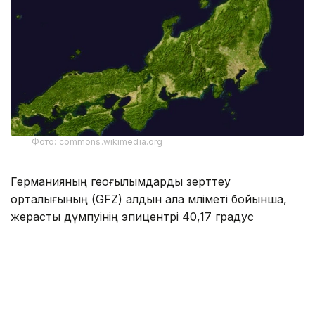
Фото: commons.wikimedia.org
Германияның геоғылымдарды зерттеу
орталығының (GFZ) алдын ала мәліметі бойынша,
жерасты дүмпуінің эпицентрі 40,17 градус
солтүстік ендік пен 142,27 градус шығыс бойлық
координаттары бар нүктеде тіркелген.
Гипоцентр 56,5 км тереңдікте жатты.
Жапонияның Кумамото префектурасында 7,1