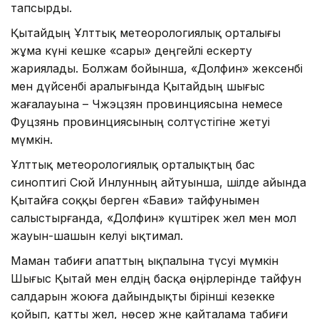
тапсырды.
Қытайдың Ұлттық метеорологиялық орталығы
жұма күні кешке «сары» деңгейлі ескерту
жариялады. Болжам бойынша, «Долфин» жексенбі
мен дүйсенбі аралығында Қытайдың шығыс
жағалауына – Чжэцзян провинциясына немесе
Фуцзянь провинциясының солтүстігіне жетуі
мүмкін.
Ұлттық метеорологиялық орталықтың бас
синоптигі Сюй Инлунның айтуынша, шілде айында
Қытайға соққы берген «Бави» тайфунымен
салыстырғанда, «Долфин» күштірек жел мен мол
жауын-шашын әкелуі ықтимал.
Маман табиғи апаттың ықпалына түсуі мүмкін
Шығыс Қытай мен елдің басқа өңірлерінде тайфун
салдарын жоюға дайындықты бірінші кезекке
қойып, қатты жел, нөсер және қайталама табиғи