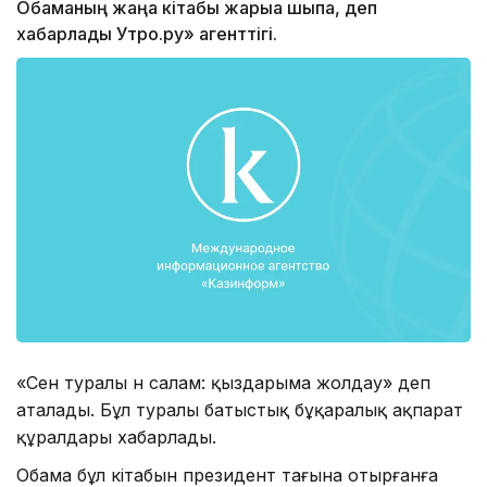
Обаманың жаңа кітабы жарыққа шықпақ, деп
хабарлады Утро.ру» агенттігі.
«Сен туралы ән салам: қыздарыма жолдау» деп
аталады. Бұл туралы батыстық бұқаралық ақпарат
құралдары хабарлады.
Обама бұл кітабын президент тағына отырғанға