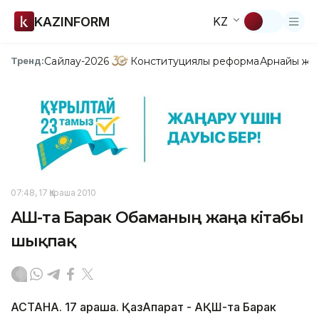
KAZINFORM
KZ
Сайлау-2026
Конституциялық реформа
Арнайы жо
Тренд:
07:48, 17 Қараша 2010
АҚШ-та Барак Обаманың жаңа кітабы
шықпақ
АСТАНА. 17 қараша. ҚазАқпарат - АҚШ-та Барак