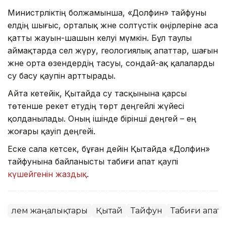
Министрліктің болжамынша, «Долфин» тайфуны
елдің шығыс, орталық және солтүстік өңірлеріне аса
қатты жауын-шашын әкелуі мүмкін. Бұл таулы
аймақтарда сел жүру, геологиялық апаттар, шағын
және орта өзендердің тасуы, сондай-ақ қалаларды
су басу қаупін арттырады.
Айта кетейік, Қытайда су тасқынына қарсы
төтенше әрекет етудің төрт деңгейлі жүйесі
қолданылады. Оның ішінде бірінші деңгей – ең
жоғары қауіп деңгейі.
Еске сала кетсек, бұған дейін Қытайда «Долфин»
тайфунына байланысты табиғи апат қаупі
күшейгенін жаздық
.
Әлем жаңалықтары
Қытай
Тайфун
Табиғи апат