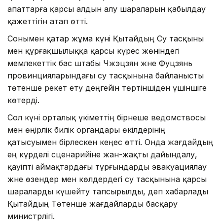
апаттарға қарсы алдын алу шараларын қабылдау
қажеттігін атап өтті.
Сонымен қатар жұма күні Қытайдың Су тасқыны
мен құрғақшылыққа қарсы күрес жөніндегі
мемлекеттік бас штабы Чжэцзян және Фуцзянь
провинцияларындағы су тасқынына байланысты
төтенше әрекет ету деңгейін төртіншіден үшіншіге
көтерді.
Сол күні орталық үкіметтің бірнеше ведомствосы
мен өңірлік билік органдары өкілдерінің
қатысуымен бірлескен кеңес өтті. Онда жағдайдың
ең күрделі сценарийіне жан-жақты дайындалу,
қауіпті аймақтардағы тұрғындарды эвакуациялау
және өзендер мен көлдердегі су тасқынына қарсы
шараларды күшейту тапсырылды, деп хабарлады
Қытайдың Төтенше жағдайларды басқару
министрлігі.