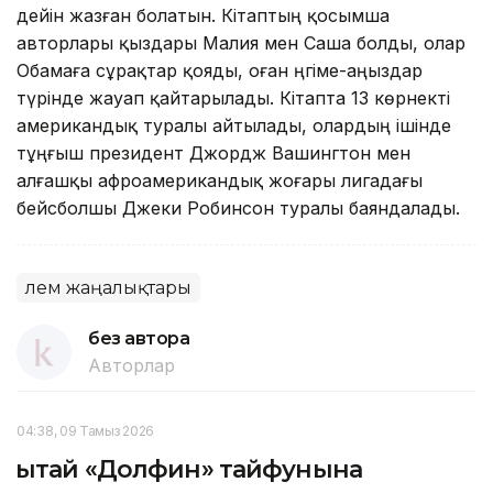
дейін жазған болатын. Кітаптың қосымша
авторлары қыздары Малия мен Саша болды, олар
Обамаға сұрақтар қояды, оған әңгіме-аңыздар
түрінде жауап қайтарылады. Кітапта 13 көрнекті
американдық туралы айтылады, олардың ішінде
тұңғыш президент Джордж Вашингтон мен
алғашқы афроамерикандық жоғары лигадағы
бейсболшы Джеки Робинсон туралы баяндалады.
Әлем жаңалықтары
без автора
Авторлар
04:38, 09 Тамыз 2026
Қытай «Долфин» тайфунына