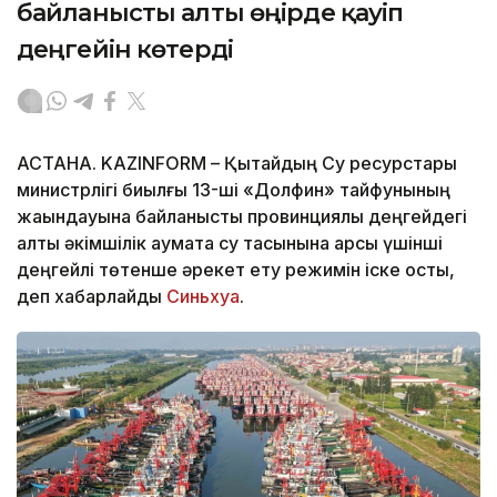
байланысты алты өңірде қауіп
деңгейін көтерді
АСТАНА. KAZINFORM – Қытайдың Су ресурстары
министрлігі биылғы 13-ші «Долфин» тайфунының
жақындауына байланысты провинциялық деңгейдегі
алты әкімшілік аумақта су тасқынына қарсы үшінші
деңгейлі төтенше әрекет ету режимін іске қосты,
деп хабарлайды
Синьхуа
.