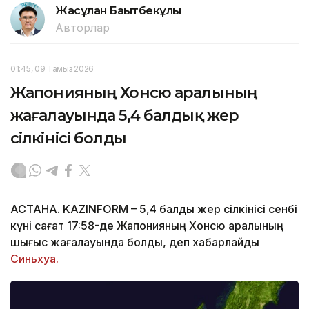
Жасұлан Бақытбекұлы
Авторлар
01:45, 09 Тамыз 2026
Жапонияның Хонсю аралының
жағалауында 5,4 балдық жер
сілкінісі болды
АСТАНА. KAZINFORM – 5,4 балдық жер сілкінісі сенбі
күні сағат 17:58-де Жапонияның Хонсю аралының
шығыс жағалауында болды, деп хабарлайды
Синьхуа.