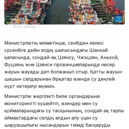
Фото: Xinhua
Министрліктің мәліметінше, сенбіден келесі
сәрсенбіге дейін елдің шығысындағы Шанхай
қаласында, сондай-ақ Цзянсу, Чжэцзян, Аньхой,
Фуцзянь және Цзянси провинцияларында нөсер
жауын жауады деп болжанып отыр. Қатты жауын-
шашын салдарынан бірқатар өзенде су деңгейі
күрт көтерілуі мүмкін.
Министрлік жергілікті билік органдарына
мониторингті күшейтіп, өзендер мен су
қоймаларындағы су тасқынының, сондай-ақ таулы
аймақтардағы селдің алдын алу үшін су
шаруашылығы нысандарын тиімді басқаруды