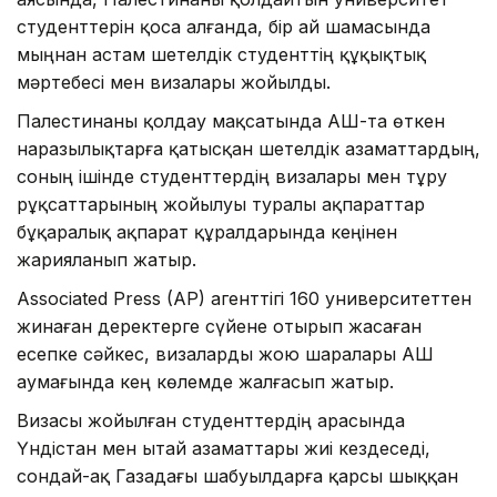
студенттерін қоса алғанда, бір ай шамасында
мыңнан астам шетелдік студенттің құқықтық
мәртебесі мен визалары жойылды.
Палестинаны қолдау мақсатында АҚШ-та өткен
наразылықтарға қатысқан шетелдік азаматтардың,
соның ішінде студенттердің визалары мен тұру
рұқсаттарының жойылуы туралы ақпараттар
бұқаралық ақпарат құралдарында кеңінен
жарияланып жатыр.
Associated Press (AP) агенттігі 160 университеттен
жинаған деректерге сүйене отырып жасаған
есепке сәйкес, визаларды жою шаралары АҚШ
аумағында кең көлемде жалғасып жатыр.
Визасы жойылған студенттердің арасында
Үндістан мен Қытай азаматтары жиі кездеседі,
сондай-ақ Газадағы шабуылдарға қарсы шыққан