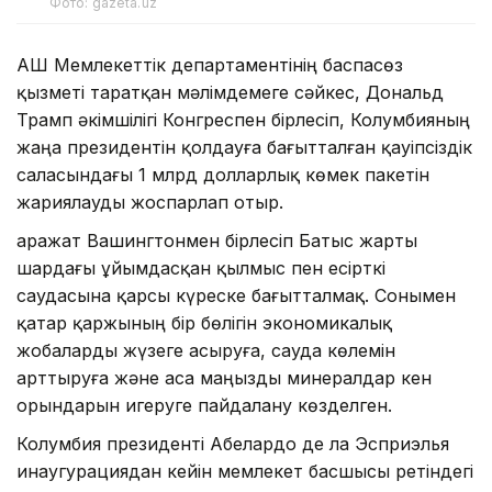
Фото: gazeta.uz
АҚШ Мемлекеттік департаментінің баспасөз
қызметі таратқан мәлімдемеге сәйкес, Дональд
Трамп әкімшілігі Конгреспен бірлесіп, Колумбияның
жаңа президентін қолдауға бағытталған қауіпсіздік
саласындағы 1 млрд долларлық көмек пакетін
жариялауды жоспарлап отыр.
Қаражат Вашингтонмен бірлесіп Батыс жарты
шардағы ұйымдасқан қылмыс пен есірткі
саудасына қарсы күреске бағытталмақ. Сонымен
қатар қаржының бір бөлігін экономикалық
жобаларды жүзеге асыруға, сауда көлемін
арттыруға және аса маңызды минералдар кен
орындарын игеруге пайдалану көзделген.
Колумбия президенті Абелардо де ла Эсприэлья
инаугурациядан кейін мемлекет басшысы ретіндегі