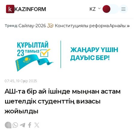
KAZINFORM
KZ
Сайлау-2026
Конституциялық реформа
Арнайы жо
Тренд:
07:45, 19 Сәуір 2025
АҚШ-та бір ай ішінде мыңнан астам
шетелдік студенттің визасы
жойылды