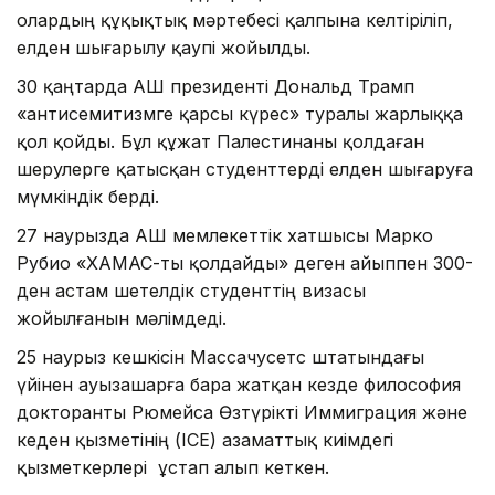
олардың құқықтық мәртебесі қалпына келтіріліп,
елден шығарылу қаупі жойылды.
30 қаңтарда АҚШ президенті Дональд Трамп
«антисемитизмге қарсы күрес» туралы жарлыққа
қол қойды. Бұл құжат Палестинаны қолдаған
шерулерге қатысқан студенттерді елден шығаруға
мүмкіндік берді.
27 наурызда АҚШ мемлекеттік хатшысы Марко
Рубио «ХАМАС-ты қолдайды» деген айыппен 300-
ден астам шетелдік студенттің визасы
жойылғанын мәлімдеді.
25 наурыз кешкісін Массачусетс штатындағы
үйінен ауызашарға бара жатқан кезде философия
докторанты Рюмейса Өзтүрікті Иммиграция және
кеден қызметінің (ICE) азаматтық киімдегі
қызметкерлері ұстап алып кеткен.