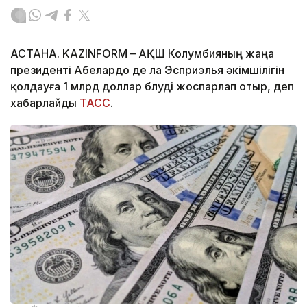
АСТАНА. KAZINFORM – АҚШ Колумбияның жаңа
президенті Абелардо де ла Эсприэлья әкімшілігін
қолдауға 1 млрд доллар бөлуді жоспарлап отыр, деп
хабарлайды
ТАСС
.