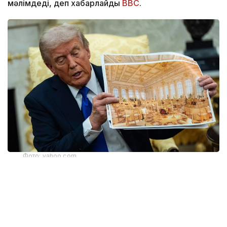
мәлімдеді, деп хабарлайды
BBC
.
Фото: yahoo.com
Апелляциялық алқаның үш судьясының екеуі бұл
шешімді қолдады. Алайда тыйым тек жердің
үстіндегі жұмыстарға қатысты. Жобаның жерасты
бөлігінің құрылысы әзірге жалғаса береді. Онда