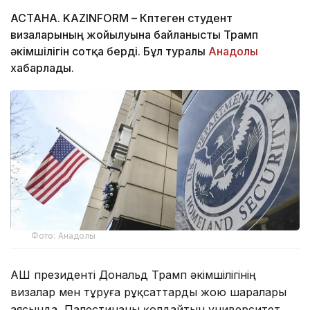
АСТАНА. KAZINFORM – Көптеген студент
визаларының жойылуына байланысты Трамп
әкімшілігін сотқа берді. Бұл туралы
Анадолы
хабарлады.
Фото: Анадолы
АҚШ президенті Дональд Трамп әкімшілігінің
визалар мен тұруға рұқсаттарды жою шаралары
аясында, Палестинаны қолдайтын университет