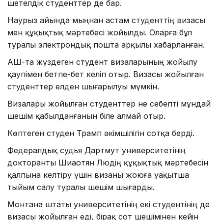
шетелдік студенттер де бар.
Наурыз айында мыңнан астам студенттің визасы
мен құқықтық мәртебесі жойылды. Оларға бұл
туралы электрондық пошта арқылы хабарланған.
АҚШ-та жүздеген студент визаларының жойылу
қаупімен бетпе-бет келіп отыр. Визасы жойылған
студенттер елден шығарылуы мүмкін.
Визалары жойылған студенттер не себепті мұндай
шешім қабылданғанын біле алмай отыр.
Көптеген студен Трамп әкімшілігін сотқа берді.
Федералдық судья Дартмут университетінің
докторанты Шиаотян Людің құқықтық мәртебесін
қалпына келтіру үшін визаны жоюға уақытша
тыйым салу туралы шешім шығарды.
Монтана штаты университетінің екі студентінің де
визасы жойылған еді, бірақ сот шешімінен кейін