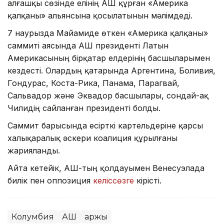
алғашқы сөзінде елінің АҚШ құрған «Америка
қалқаны» альянсына қосылатынын мәлімдеді.
7 наурызда Майамиде өткен «Америка қалқаны»
саммиті аясында АҚШ президенті Латын
Америкасының бірқатар елдерінің басшыларымен
кездесті. Олардың қатарында Аргентина, Боливия,
Гондурас, Коста-Рика, Панама, Парагвай,
Сальвадор және Эквадор басшылары, сондай-ақ
Чилидің сайланған президенті болды.
Саммит барысында есірткі картельдеріне қарсы
халықаралық әскери коалиция құрылғаны
жарияланды.
Айта кетейік, АҚШ-тың қолдауымен Венесуэлада
билік пен оппозиция
келіссөзге
кірісті.
Колумбия
АҚШ
Қаржы