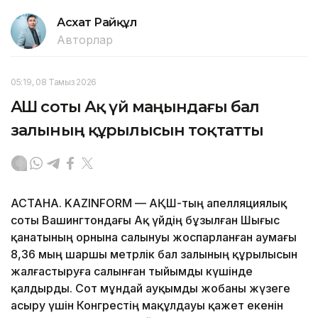
Асхат Райқұл
Авторлар
05:19, 08 Тамыз 2026
АҚШ соты Ақ үй маңындағы бал
залының құрылысын тоқтатты
АСТАНА. KAZINFORM — АҚШ-тың апелляциялық
соты Вашингтондағы Ақ үйдің бұзылған Шығыс
қанатының орнына салынуы жоспарланған аумағы
8,36 мың шаршы метрлік бал залының құрылысын
жалғастыруға салынған тыйымды күшінде
қалдырды. Сот мұндай ауқымды жобаны жүзеге
асыру үшін Конгрестің мақұлдауы қажет екенін