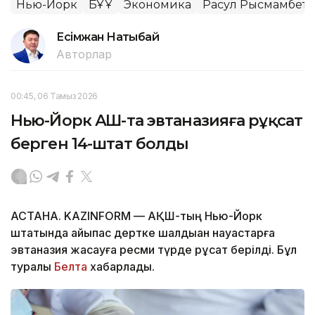
Нью-Йорк
БҰҰ
Экономика
Расул Рысмамбето
Есімжан Нақтыбай
Авторлар
00:45, 06 Тамыз 2026
Нью-Йорк АҚШ-та эвтаназияға рұқсат
берген 14-штат болды
АСТАНА. KAZINFORM — АҚШ-тың Нью-Йорк
штатында айықпас дертке шалдыққан науқастарға
эвтаназия жасауға ресми түрде рұқсат берілді. Бұл
туралы
Белта
хабарлады.