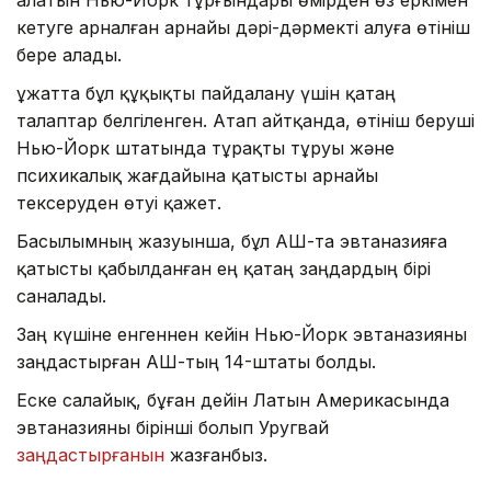
кетуге арналған арнайы дәрі-дәрмекті алуға өтініш
бере алады.
Құжатта бұл құқықты пайдалану үшін қатаң
талаптар белгіленген. Атап айтқанда, өтініш беруші
Нью-Йорк штатында тұрақты тұруы және
психикалық жағдайына қатысты арнайы
тексеруден өтуі қажет.
Басылымның жазуынша, бұл АҚШ-та эвтаназияға
қатысты қабылданған ең қатаң заңдардың бірі
саналады.
Заң күшіне енгеннен кейін Нью-Йорк эвтаназияны
заңдастырған АҚШ-тың 14-штаты болды.
Еске салайық, бұған дейін Латын Америкасында
эвтаназияны бірінші болып Уругвай
заңдастырғанын
жазғанбыз.