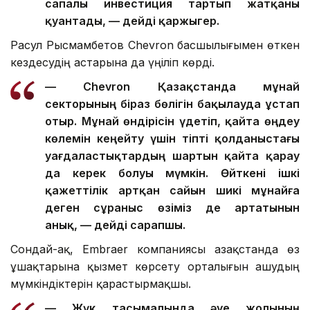
сапалы инвестиция тартып жатқаны
қуантады, — дейді қаржыгер.
Расул Рысмамбетов Chevron басшылығымен өткен
кездесудің астарына да үңіліп көрді.
— Chevron Қазақстанда мұнай
секторының біраз бөлігін бақылауда ұстап
отыр. Мұнай өндірісін үдетіп, қайта өңдеу
көлемін кеңейту үшін тіпті қолданыстағы
уағдаластықтардың шартын қайта қарау
да керек болуы мүмкін. Өйткені ішкі
қажеттілік артқан сайын шикі мұнайға
деген сұраныс өзіміз де артатынын
анық, — дейді сарапшы.
Сондай-ақ, Embraer компаниясы Қазақстанда өз
ұшақтарына қызмет көрсету орталығын ашудың
мүмкіндіктерін қарастырмақшы.
— Жүк тасымалында әуе жолының