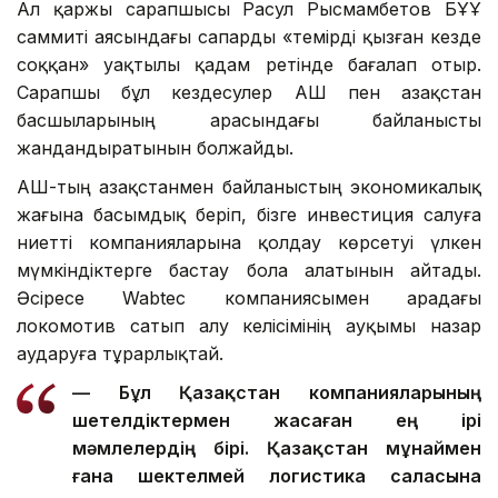
Ал қаржы сарапшысы Расул Рысмамбетов БҰҰ
саммиті аясындағы сапарды «темірді қызған кезде
соққан» уақтылы қадам ретінде бағалап отыр.
Сарапшы бұл кездесулер АҚШ пен Қазақстан
басшыларының арасындағы байланысты
жандандыратынын болжайды.
АҚШ-тың Қазақстанмен байланыстың экономикалық
жағына басымдық беріп, бізге инвестиция салуға
ниетті компанияларына қолдау көрсетуі үлкен
мүмкіндіктерге бастау бола алатынын айтады.
Әсіресе Wabtec компаниясымен арадағы
локомотив сатып алу келісімінің ауқымы назар
аударуға тұрарлықтай.
— Бұл Қазақстан компанияларының
шетелдіктермен жасаған ең ірі
мәмлелердің бірі. Қазақстан мұнаймен
ғана шектелмей логистика саласына