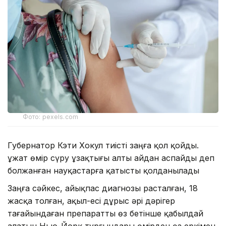
Фото: pexels.com
Губернатор Кэти Хокул тиісті заңға қол қойды.
Құжат өмір сүру ұзақтығы алты айдан аспайды деп
болжанған науқастарға қатысты қолданылады
Заңға сәйкес, айықпас диагнозы расталған, 18
жасқа толған, ақыл-есі дұрыс әрі дәрігер
тағайындаған препаратты өз бетінше қабылдай
алатын Нью-Йорк тұрғындары өмірден өз еркімен