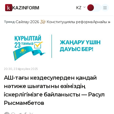
KAZINFORM
KZ
Сайлау-2026
Конституциялық реформа
Арнайы жо
Тренд:
20:30, 23 Қыркүйек 2025
АҚШ-тағы кездесулерден қандай
нәтиже шығатыны өзіміздің
іскерлігімізге байланысты — Расул
Рысмамбетов