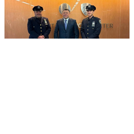
Фото: Ішкі істер министрлігі
Қазақстанның Ішкі істер министрлігінің
хабарлауынша, Нью-Йорк полициясында қызмет
ететін қазақтардың бірі —
Мирас Бүкешев.
Ол 2000
жылы Таразда дүниеге келген. Мектепті туған
қаласында тәмамдап, 2018 жылы АҚШ-қа қоныс
аударған. 2023 жылдан бері Нью-Йорк полиция
департаментінде қызмет атқарады.