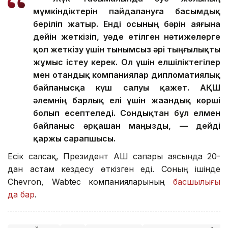
мүмкіндіктерін пайдалануға басымдық
беріліп жатыр. Енді осының бәрін аяғына
дейін жеткізіп, уәде етілген нәтижелерге
қол жеткізу үшін тынымсыз әрі тыңғылықты
жұмыс істеу керек. Ол үшін елшіліктегілер
мен отандық компаниялар дипломатиялық
байланысқа күш салуы қажет. АҚШ
әлемнің барлық елі үшін жаһандық көрші
болып есептеледі. Сондықтан бұл елмен
байланыс әрқашан маңызды, — дейді
қаржы сарапшысы.
Есік салсақ, Президент АҚШ сапары аясында 20-
дан астам кездесу өткізген еді. Соның ішінде
Chevron, Wabtec компанияларының
басшылығы
да бар
.