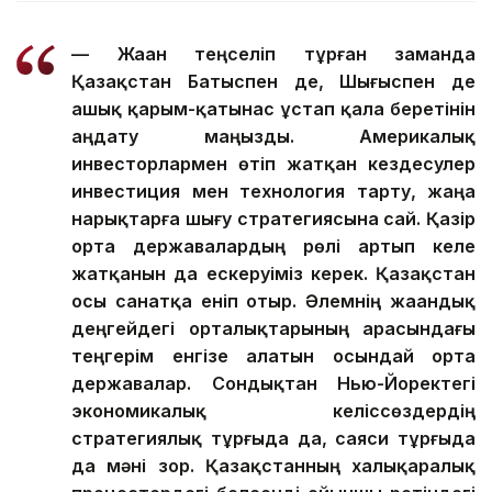
— Жаһан теңселіп тұрған заманда
Қазақстан Батыспен де, Шығыспен де
ашық қарым-қатынас ұстап қала беретінін
аңдату маңызды. Америкалық
инвесторлармен өтіп жатқан кездесулер
инвестиция мен технология тарту, жаңа
нарықтарға шығу стратегиясына сай. Қазір
орта державалардың рөлі артып келе
жатқанын да ескеруіміз керек. Қазақстан
осы санатқа еніп отыр. Әлемнің жаһандық
деңгейдегі орталықтарының арасындағы
теңгерім енгізе алатын осындай орта
державалар. Сондықтан Нью-Йоректегі
экономикалық келіссөздердің
стратегиялық тұрғыда да, саяси тұрғыда
да мәні зор. Қазақстанның халықаралық