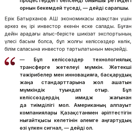
процестердегі белсенді ойыншы ретіндегі
орнын бекемдей түседі, — дейді сарапшы.
Ерік Батырханов АҚШ экономикасы Қазақстан үшін
әркез ең ірі инвестор екенін еске салады. Бұған
дейін арадағы алыс-берісте шикізат экспортының
үлесі басым болса, бұл жолғы келіссөздер көлік,
білім саласына инвестор тартылатынын меңзейді.
— Бұл келіссөздер технологиялық
трансферге жетелеуі мүмкін. Жетекші
тәжірибелер мен инновацияға, басқарудың
жаңа стандарттарына жол ашатын
мүмкіндік туындап отыр. Бұл
келіссөздердің имидж жағынан
да тиімділігі мол. Американың алпауыт
компаниялары Қазақстанмен әріптестігін
нығайтқысы келетінін әлемге аңғартудың
өзі үлкен сигнал, — дейді ол.