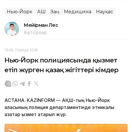
Нью-Йорк
АҚШ
Заң
Медицина
Науқас
Мейірман Лес
Авторлар
13:45, 11 Шілде 2026
Нью-Йорк полициясында қызмет
етіп жүрген қазақ жігіттері кімдер
АСТАНА. KAZINFORM — АҚШ-тың Нью-Йорк
қаласының полиция департаментінде этникалық
қазақтар қызмет атқарып жүр.