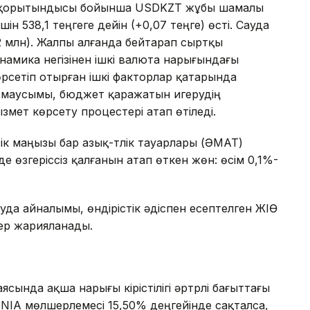
ың қорытындысы бойынша USDKZT жұбы шамалы
н 538,1 теңгеге дейін (+0,07 теңге) өсті. Сауда
2 млн). Жалпы алғанда бейтарап сыртқы
амика негізінен ішкі валюта нарығындағы
рсетіп отырған ішкі факторлар қатарында
ыс маусымы, бюджет қаражатын игерудің
мет көрсету процестері атап өтіледі.
ік маңызы бар азық-түлік тауарлары (ӘМАТ)
нде өзгеріссіз қалғанын атап өткен жөн: өсім 0,1%-
сауда айналымы, өндірістік әдіспен есептелген ЖІӨ
ер жарияланады.
ясында ақша нарығы кірістілігі әртүрлі бағыттағы
NIA мөлшерлемесі 15,50% деңгейінде сақталса,