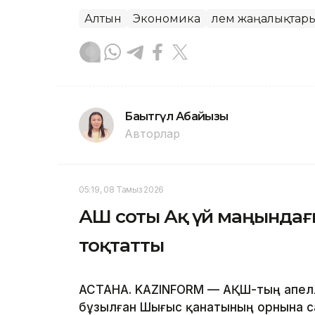
Алтын
Экономика
Әлем жаңалықтар
Бақытгүл Абайқызы
Авторлар
05:19, 08 Тамыз 2026
АҚШ соты Ақ үй маңында
тоқтатты
АСТАНА. KAZINFORM — АҚШ-тың апелл
бұзылған Шығыс қанатының орнына с