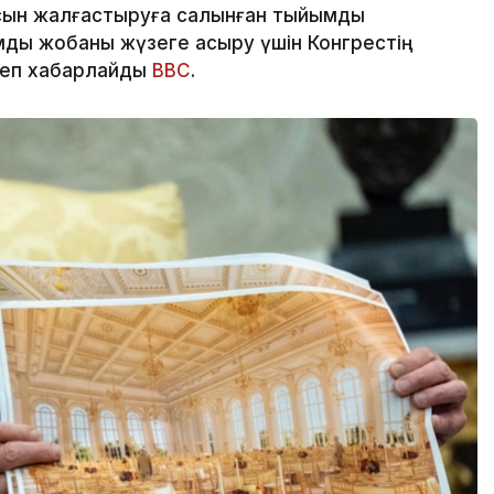
сын жалғастыруға салынған тыйымды
ды жобаны жүзеге асыру үшін Конгрестің
деп хабарлайды
BBC
.