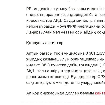
PPI индексіне тұтыну бағалары индексіне
өндірістің аралық кезеңдеріндегі баға өз
көрсеткіштер АҚШ Сауда министрлігінің
негізін құрайды – бұл ФРЖ инфляцияны б
Жаңартылған мәліметтер осы айдың соң
Қорғаушы активтер
Алтын бағасы трой унциясына 3 381 долл
жылдық қазынашылық облигацияларының кі
индексі 98,3 пунктке дейін төмендеді (
АҚШ-тағы өндірушілер инфляциясының қ
реакциясын көрсетеді. Бұл деректер Ф
сақтап қалуы мүмкін деген күтулерді күшейт
Ал қор биржасында доллар бағамы
қайт