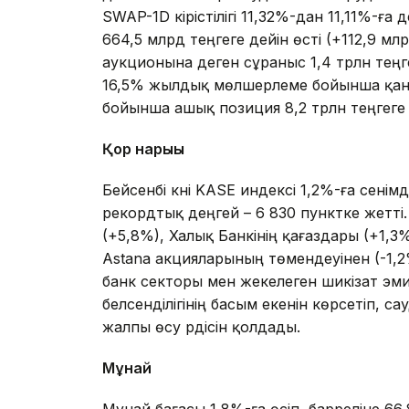
SWAP-1D кірістілігі 11,32%-дан 11,11%-ға
664,5 млрд теңгеге дейін өсті (+112,9 мл
аукционына деген сұраныс 1,4 трлн теңге
16,5% жылдық мөлшерлеме бойынша қан
бойынша ашық позиция 8,2 трлн теңгеге 
Қор нарығы
Бейсенбі күні KASE индексі 1,2%-ға сенім
рекордтық деңгей – 6 830 пунктке жетті. 
(+5,8%), Халық Банкінің қағаздары (+1,3
Astana акцияларының төмендеуінен (-1,2%
банк секторы мен жекелеген шикізат эм
белсенділігінің басым екенін көрсетіп,
жалпы өсу үрдісін қолдады.
Мұнай
Мұнай бағасы 1,8%-ға өсіп, барреліне 66