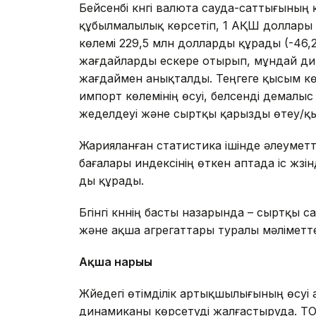
Бейсенбі күнгі валюта сауда-саттығын
құбылмалылық көрсетіп, 1 АҚШ доллары үші
көлемі 229,5 млн долларды құрады (-46,
жағдайларды ескере отырып, мұндай дин
жағдаймен анықталды. Теңгеге қысым кө
импорт көлемінің өсуі, белсенді демал
жеделдеуі және сыртқы қарызды өтеу/қыз
Жарияланған статистика ішінде әлеуметт
бағалары индексінің өткен аптада іс жүзі
ды құрады.
Бүгінгі күннің басты назарында – сыртқы 
және ақша агрегаттары туралы мәліметт
Ақша нарығы
Жүйедегі өтімділік артықшылығының өсуі а
динамиканы көрсетуді жалғастыруда. TO