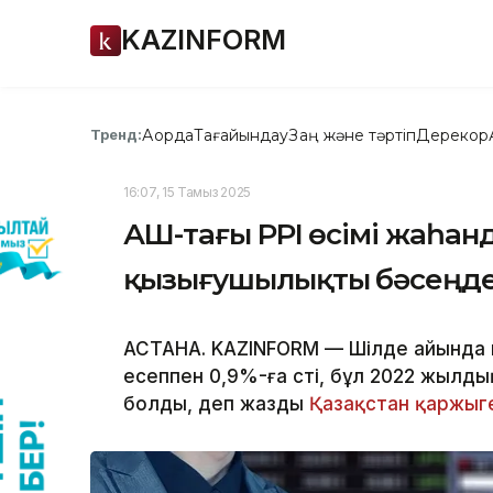
KAZINFORM
Ақорда
Тағайындау
Заң және тәртіп
Дерекқор
Тренд:
16:07, 15 Тамыз 2025
АҚШ-тағы PPI өсімі жаһа
қызығушылықты бәсеңде
АСТАНА. KAZINFORM — Шілде айында өн
есеппен 0,9%-ға өсті, бұл 2022 жылд
болды, деп жазды
Қазақстан қаржыг