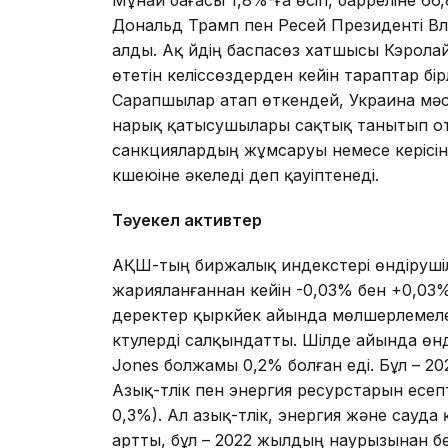
Дональд Трамп пен Ресей Президенті Вла
алды. Ақ үйдің баспасөз хатшысы Кэролай
өтетін келіссөздерден кейін тараптар бі
Сарапшылар атап өткендей, Украина мәс
нарық қатысушылары сақтық танытып от
санкциялардың жұмсаруы немесе керісін
күшеюіне әкеледі деп қауіптенеді.
Тәуекел активтер
АҚШ-тың биржалық индекстері өндірушіле
жарияланғаннан кейін -0,03% бен +0,03%
деректер қыркүйек айында мөлшерлемеле
күтулерді салқындатты. Шілде айында өнд
Jones болжамы 0,2% болған еді. Бұл – 20
Азық-түлік пен энергия ресурстарын есепт
0,3%). Ал азық-түлік, энергия және сауд
артты, бұл – 2022 жылдың наурызынан бе