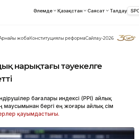
Әлемде
Қазақстан
Саясат
Талдау
SP
Арнайы жоба
Конституциялық реформа
Сайлау-2026
ндық нарықтағы тәуекелге
тті
дірушілер бағалары индексі (PPI) айлық
ың маусымынан бергі ең жоғары айлық өсім
ерлер қауымдастығы.