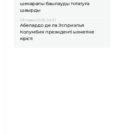
шекаралық бақылауды тоқтатуға
шақырды
08 тамыз 2026, 04:57
Абелардо де ла Эсприэлья
Колумбия президенті қызметіне
кірісті