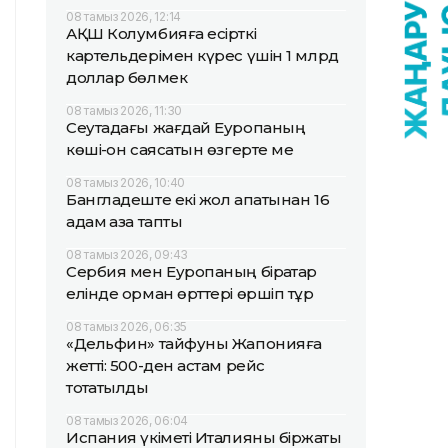
08 тамыз 2026, 12:14
АҚШ Колумбияға есірткі
картельдерімен күрес үшін 1 млрд
доллар бөлмек
08 тамыз 2026, 11:30
Сеутадағы жағдай Еуропаның
көші-қон саясатын өзгерте ме
08 тамыз 2026, 10:40
Бангладеште екі жол апатынан 16
адам қаза тапты
08 тамыз 2026, 09:43
Сербия мен Еуропаның бірқатар
елінде орман өрттері өршіп тұр
08 тамыз 2026, 06:35
«Дельфин» тайфуны Жапонияға
жетті: 500-ден астам рейс
тоқтатылды
08 тамыз 2026, 06:04
Испания үкіметі Италияны біржақты