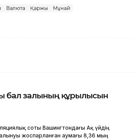
ы
Валюта
Қаржы
Мұнай
ғы бал залының құрылысын
яциялық соты Вашингтондағы Ақ үйдің
алынуы жоспарланған аумағы 8,36 мың