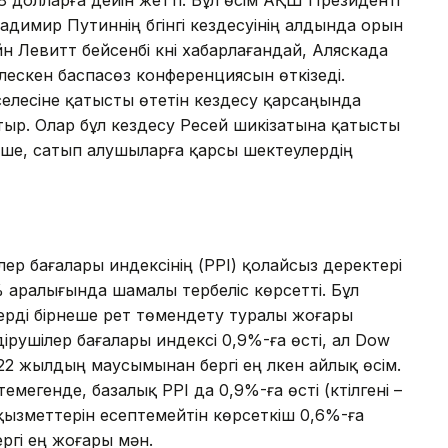
димир Путиннің бүгінгі кездесуінің алдында орын
н Левитт бейсенбі күні хабарлағандай, Аляскада
рлескен баспасөз конференциясын өткізеді.
елесіне қатысты өтетін кездесу қарсаңында
ыр. Олар бұл кездесу Ресей шикізатына қатысты
ше, сатып алушыларға қарсы шектеулердің
р бағалары индексінің (PPI) қолайсыз деректері
 аралығында шамалы тербеліс көрсетті. Бұл
рді бірнеше рет төмендету туралы жоғары
ірушілер бағалары индексі 0,9%-ға өсті, ал Dow
22 жылдың маусымынан бергі ең үлкен айлық өсім.
емегенде, базалық PPI да 0,9%-ға өсті (күтілгені –
а қызметтерін есептемейтін көрсеткіш 0,6%-ға
ргі ең жоғары мән.