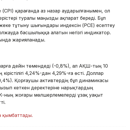
 (CPI) қарағанда аз назар аударылғанымен, ол
герістері туралы маңызды ақпарат береді. Бұл
 жеке тұтыну шығындары индексін (PCE) есептеу
олжауда басшылыққа алатын негізгі индикатор.
ында жарияланады.
арға дейін төмендеді (-0,8%), ал АҚШ-тың 10
рістілігі 4,24%-дан 4,29%-ға өсті. Доллар
+0,4%). Қорғаушы активтердің бұл динамикасы
ызып кеткен деректеріне нарықтардың
РЖ-ның жоғары мөлшерлемелерді ұзақ уақыт
ті.
а қымбаттады.