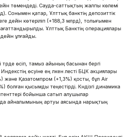
 дейін төмендеді. Сауда-саттықтың жалпы көлемі
рд). Сонымен қатар, Ұлттық банктің депозиттік
ге дейін көтеріліп (+188,3 млрд), толығымен
ағаттандырылды. Ұлттық Банктің операциялары
дейін ұлғайды.
ді түрде өсіп, тамыз айының басынан бергі
Индекстің өсуіне ең үлкен үлесті БЦК акциялары
%) және Қазатомпром (+1,3%) қосты, бұл Air
) болған қысымды теңестірді. Күндізгі динамика
итенттері бойынша сатып алушылар
 сауда айналымының артуы аясында нарықтың
,8 долларға дейін жетті. Бұл өсім АҚШ Президенті