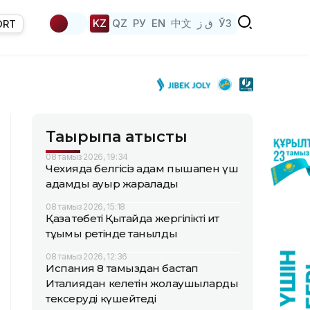
KZ
QZ
РУ
EN
中文
ق ز
ЎЗ
ORT
Тақырыпқа қатысты
08 тамыз 2026, 19:34
Чехияда белгісіз адам пышақпен үш
адамды ауыр жаралады
08 тамыз 2026, 15:18
Қазақ төбеті Қытайда жергілікті ит
тұқымы ретінде танылды
08 тамыз 2026, 12:36
Испания 8 тамыздан бастап
Италиядан келетін жолаушыларды
тексеруді күшейтеді