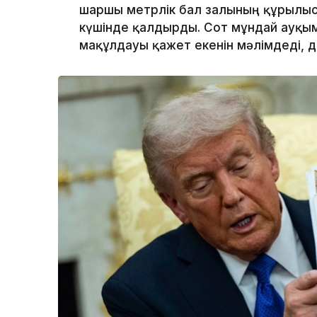
шаршы метрлік бал залының құрылы
күшінде қалдырды. Сот мұндай ауқым
мақұлдауы қажет екенін мәлімдеді, 