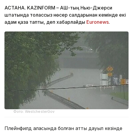
АСТАНА. KAZINFORM – АҚШ-тың Нью-Джерси
штатында толассыз нөсер салдарынан кемінде екі
адам қаза тапты, деп хабарлайды
Euronews
.
Фото: WestchesterGov
Плейнфилд қаласында болған қатты дауыл кезінде