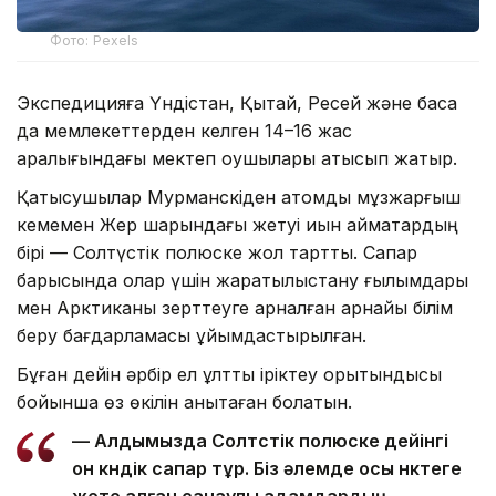
Фото: Pexels
Экспедицияға Үндістан, Қытай, Ресей және басқа
да мемлекеттерден келген 14–16 жас
аралығындағы мектеп оқушылары қатысып жатыр.
Қатысушылар Мурманскіден атомдық мұзжарғыш
кемемен Жер шарындағы жетуі қиын аймақтардың
бірі — Солтүстік полюске жол тартты. Сапар
барысында олар үшін жаратылыстану ғылымдары
мен Арктиканы зерттеуге арналған арнайы білім
беру бағдарламасы ұйымдастырылған.
Бұған дейін әрбір ел ұлттық іріктеу қорытындысы
бойынша өз өкілін анықтаған болатын.
— Алдымызда Солтүстік полюске дейінгі
он күндік сапар тұр. Біз әлемде осы нүктеге