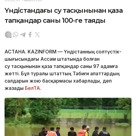
Үндістандағы су тасқынынан қаза
тапқандар саны 100-ге таяды
АСТАНА. KAZINFORM — Үндістанның солтүстік-
шығысындағы Ассам штатында болған
су тасқынынан қаза тапқандар саны 97 адамға
жетті. Бұл туралы штаттың Табиғи апаттардың
салдарын жою басқармасы хабарлады, деп
жазады
БелТА
.