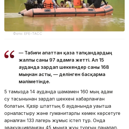
Фото: EFE-ТАСС
— Табиғи апаттан қаза тапқандардың
жалпы саны 97 адамға жетті. Ал 15
ауданда зардап шеккендер саны 168
мыңнан асты, — делінген басқарма
мәліметінде.
5 тамызда 14 ауданда шамамен 160 мың адам
су тасқынынан зардап шеккені хабарланған
болатын. Қазір штаттың 6 ауданында уақытша
орналастыру және гуманитарлық көмек көрсетуге
арналған 133 лагерь жұмыс істеп тұр. Онда
эвакуацияланған 45 мыңға жуық тұрғын паналап,