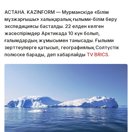
АСТАНА. KAZINFORM — Мурманскіде «Білім
мұзжарғышы» халықаралық ғылыми-білім беру
экспедициясы басталды. 22 елден келген
жасөспірімдер Арктикада 10 күн болып,
ғалымдардың жұмысымен танысады. Ғылыми
зерттеулерге қатысып, географиялық Солтүстік
полюске барады, деп хабарлайды
TV BRICS
.