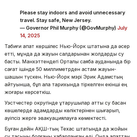
Please stay indoors and avoid unnecessary
travel. Stay safe, New Jersey.
— Governor Phil Murphy (@GovMurphy)
July
14, 2025
Табиғи апат көршілес Нью-Йорк штатына да әсер
етті, мұнда да жауын салдарынан жолдарды су
басты. Манхэттендегі Орталық саябақ ауданында бір
сағат ішінде 50 миллиметрден астам жауын-
шашын түскен. Нью-Йорк мэрі Эрик Адамстың
айтуынша, бұл қала тарихында тіркелген екінші ең
жоғары көрсеткіш.
Уэстчестер округінде құтқарушылар қатты су басқан
көшелерде адамдарды көліктерінен шығарып,
қауіпсіз жерге эвакуациялауға көмектесті.
Бұған дейін АҚШ-тың Техас штатында да жойқын
су тасқыны болғаны хабарланған еді. Онда апаттан