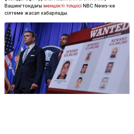
Вашингтондағы
меншікті тілшісі
NBC News-ке
сілтеме жасап хабарлады.
Фото: EAGLE.mn
Сыйақы көлемі бұрынғы 5 млн доллардан 25 млн
долларға дейін ұлғайтылды. Сонымен қатар