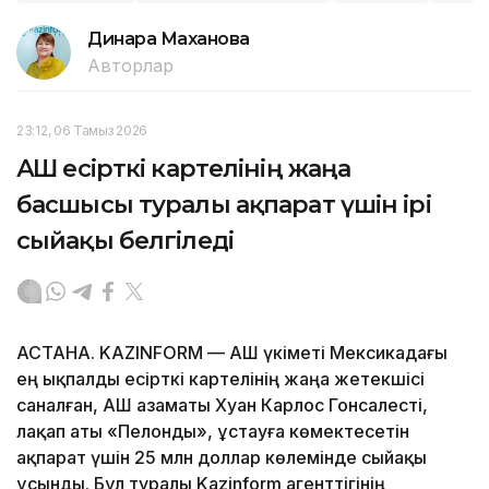
Динара Маханова
Авторлар
23:12, 06 Тамыз 2026
АҚШ есірткі картелінің жаңа
басшысы туралы ақпарат үшін ірі
сыйақы белгіледі
АСТАНА. KAZINFORM — АҚШ үкіметі Мексикадағы
ең ықпалды есірткі картелінің жаңа жетекшісі
саналған, АҚШ азаматы Хуан Карлос Гонсалесті,
лақап аты «Пелонды», ұстауға көмектесетін
ақпарат үшін 25 млн доллар көлемінде сыйақы
ұсынды. Бұл туралы Kazinform агенттігінің