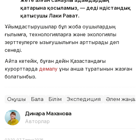
жете алған санаулы адамдардың
қатарына қосыламыз, — деді үндістандық
қатысушы Лаки Рават.
Ұйымдастырушылар бұл жоба оқушылардың
ғылымға, технологияларға және экологиялық
зерттеулерге қызығушылығын арттырады деп
сенеді.
Айта кетейік, бұған дейін Қазақстандағы
курорттарда
демалу
құны қанша тұратынын жазған
болатынбыз.
Оқушы
Бала
Білім
Экспедиция
Әлем жаңал
Динара Маханова
Авторлар
03:20, 07 Тамыз 2026