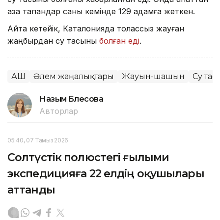
қаза тапқандар саны кемінде 129 адамға жеткен.
Айта кетейік, Каталонияда толассыз жауған
жаңбырдан су тасқыны
болған еді
.
АҚШ
Әлем жаңалықтары
Жауын-шашын
Су та
Назым Бөлесова
Авторлар
05:40, 07 Тамыз 2026
Солтүстік полюстегі ғылыми
экспедицияға 22 елдің оқушылары
аттанды