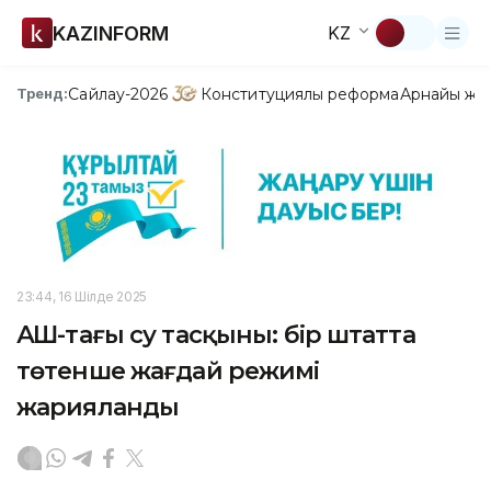
KAZINFORM
KZ
Сайлау-2026
Конституциялық реформа
Арнайы жо
Тренд:
23:44, 16 Шілде 2025
АҚШ-тағы су тасқыны: бір штатта
төтенше жағдай режимі
жарияланды