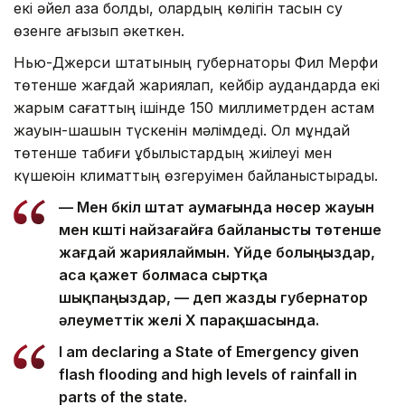
екі әйел қаза болды, олардың көлігін тасқын су
өзенге ағызып әкеткен.
Нью-Джерси штатының губернаторы Фил Мерфи
төтенше жағдай жариялап, кейбір аудандарда екі
жарым сағаттың ішінде 150 миллиметрден астам
жауын-шашын түскенін мәлімдеді. Ол мұндай
төтенше табиғи құбылыстардың жиілеуі мен
күшеюін климаттың өзгеруімен байланыстырады.
— Мен бүкіл штат аумағында нөсер жауын
мен күшті найзағайға байланысты төтенше
жағдай жариялаймын. Үйде болыңыздар,
аса қажет болмаса сыртқа
шықпаңыздар, — деп жазды губернатор
әлеуметтік желі X парақшасында.
I am declaring a State of Emergency given
flash flooding and high levels of rainfall in
parts of the state.