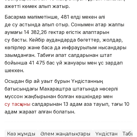
қажетті көмек алып жатыр.
Басқарма мәліметінше, 481 елді мекен әлі
де су астында қалып отыр. Сонымен қатар жалпы
аумағы 14 382,26 гектар егістік алқаптарын
су басты. Кейбір аудандарда бөгеттер, жолдар,
көпірлер және басқа да инфрақұрылым нысандары
зақымданған. Табиғи апат салдарынан штат
бойынша 41 475 бас үй жануары мен құс зардап
шеккен.
Осыдан бір ай уақыт бұрын Үндістанның
батысындағы Махараштра штатында нөсерлі
муссон жаңбырынан болған көшкіндер мен
су тасқыны
салдарынан 13 адам қаза тауып, тағы 10
адам жарақат алған болатын.
Көз жұмды
Әлем жаңалықтары
Үндістан
Табиғ