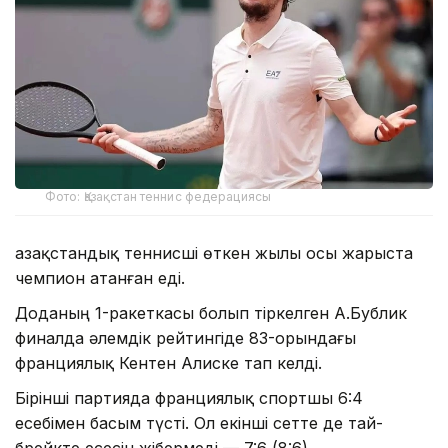
Фото: Қазақстан теннис федерациясы
Қазақстандық теннисші өткен жылы осы жарыста
чемпион атанған еді.
Доданың 1-ракеткасы болып тіркелген А.Бублик
финалда әлемдік рейтингіде 83-орындағы
франциялық Кентен Алиске тап келді.
Бірінші партияда франциялық спортшы 6:4
есебімен басым түсті. Ол екінші сетте де тай-
брейкте есесін жібермеді — 7:6 (8:6).