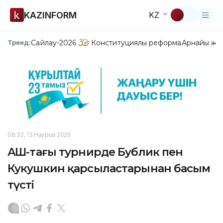
KAZINFORM
KZ
Сайлау-2026
Конституциялық реформа
Арнайы жо
Тренд:
06:32, 13 Наурыз 2025
АҚШ-тағы турнирде Бублик пен
Кукушкин қарсыластарынан басым
түсті