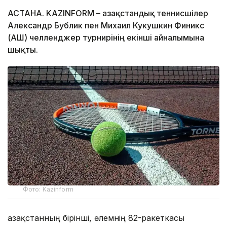
АСТАНА. KAZINFORM – Қазақстандық теннисшілер
Александр Бублик пен Михаил Кукушкин Финикс
(АҚШ) челленджер турнирінің екінші айналымына
шықты.
Фото: Kazinform
Қазақстанның бірінші, әлемнің 82-ракеткасы