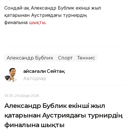
Сондай-ақ Александр Бублик екінші жыл
қатарынан Аустриядағы турнирдің
финалына
шықты
.
Александр Бублик
Спорт
Теннис
Ғайсағали Сейтақ
Авторлар
19:30, 24 Шілде 2026
Александр Бублик екінші жыл
қатарынан Аустриядағы турнирдің
финалына шықты