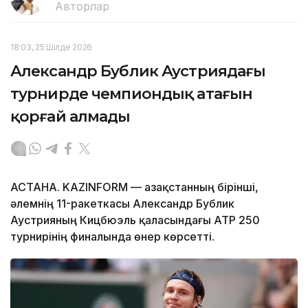
Авторлар
18:03, 25 Шілде 2026
Александр Бублик Аустриядағы
турнирде чемпиондық атағын
қорғай алмады
АСТАНА. KAZINFORM — Қазақстанның бірінші,
әлемнің 11-ракеткасы Александр Бублик
Аустрияның Кицбюэль қаласындағы ATP 250
турнирінің финалында өнер көрсетті.