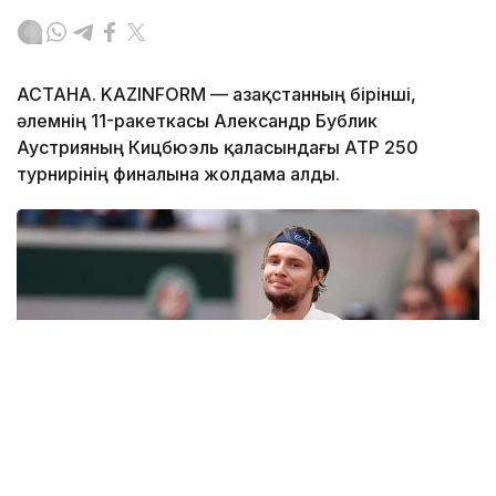
АСТАНА. KAZINFORM — Қазақстанның бірінші,
әлемнің 11-ракеткасы Александр Бублик
Аустрияның Кицбюэль қаласындағы ATP 250
турнирінің финалына жолдама алды.