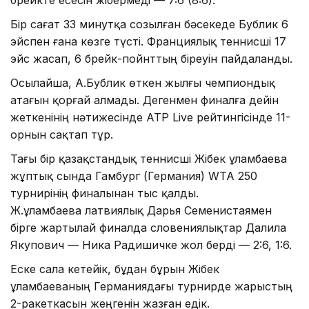
Бір сағат 33 минутқа созылған бәсекеде Бублик 6
эйспен ғана көзге түсті. Франциялық теннисші 17
эйс жасап, 6 брейк-пойнттың біреуін пайдаланды.
Осылайша, А.Бублик өткен жылғы чемпиондық
атағын қорғай алмады. Дегенмен финалға дейін
жеткенінің нәтижесінде ATP Live рейтингісінде 11-
орнын сақтап тұр.
Тағы бір қазақстандық теннисші Жібек Құламбаева
жұптық сында Гамбург (Германия) WTA 250
турнирінің финалынан тыс қалды.
Ж.Құламбаева латвиялық Дарья Семенистаямен
бірге жартылай финалда словениялықтар Далила
Якупович — Ника Радишичке жол берді — 2:6, 1:6.
Еске сала кетейік, бұдан бұрын Жібек
Құламбаеваның Германиядағы турнирде жарыстың
2-ракеткасын жеңгенін жазған едік.