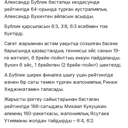
Александр Бублик бастапқы кездесуінде
рейтингіде 64-орында тұрған аустралиялық
Александр Вукичтен айласын асырды.
Бублик қарсыласын 6:3, 3:6, 6:3 есебімен тізе
бүктірді.
Сағат жарымнан астам уақытқа созылған бәсеке
барысында қазақстандық теннисші эйс санын 19-
ға жеткізіп, 6 брейк-пойнттың екеуін пайдаланды.
Вукич 6 эйс, 1 брейкпен (2 брейк-пойнт) шектелді.
А.Бублик ширек финалға шығу үшін рейтингіде
өзінен бір саты төмен тұрған жапониялық Ринки
Хиджикатамен таласады.
Жарысты іріктеу сайыстарынан бастаған
рейтингіде 166-сатыдағы Михаил Кукушкин
әлемнің 160-ракеткасы, жапониялық Ясутака
Утияманы жолдан тайдырды – 6:4, 6:2.