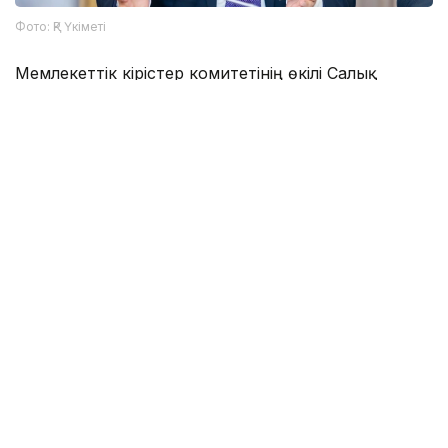
Фото: ҚР Үкіметі
Мемлекеттік кірістер комитетінің өкілі Салық
кодексінде көзделген мөлшерлемелер рента
салығы мен экспорттық кедендік баждың күшін
жоюды ескере отырып қалыптастырылғанын
түсіндірді. Сондықтан әдіснамада ЭКБ
қосарланған есептеу көзделмеген. Тиісті норма
ЕАЭО мұнай және мұнай өнімдерінің ортақ
нарығын іске қосумен бір мезгілде қолданылуы
тиіс. Оны қалыптастыру мерзімдерінің ауысуына
байланысты Салық кодексінің ережелерін ортақ
нарықты іске қосудың жаңа мерзімдерімен
синхрондау қажет.
Осыған дейін импортталатын дәрілер қай кезде ҚҚС-
дан
босатылатынын
жазғанбыз.