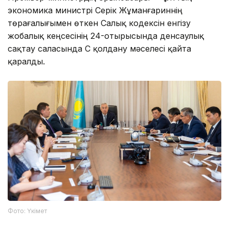
экономика министрі Серік Жұманғариннің
төрағалығымен өткен Салық кодексін енгізу
жобалық кеңсесінің 24-отырысында денсаулық
сақтау саласында ҚҚС қолдану мәселесі қайта
қаралды.
Фото: Үкімет