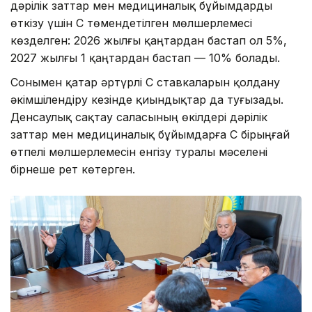
дәрілік заттар мен медициналық бұйымдарды
өткізу үшін ҚҚС төмендетілген мөлшерлемесі
көзделген: 2026 жылғы қаңтардан бастап ол 5%,
2027 жылғы 1 қаңтардан бастап — 10% болады.
Сонымен қатар әртүрлі ҚҚС ставкаларын қолдану
әкімшілендіру кезінде қиындықтар да туғызады.
Денсаулық сақтау саласының өкілдері дәрілік
заттар мен медициналық бұйымдарға ҚҚС бірыңғай
өтпелі мөлшерлемесін енгізу туралы мәселені
бірнеше рет көтерген.