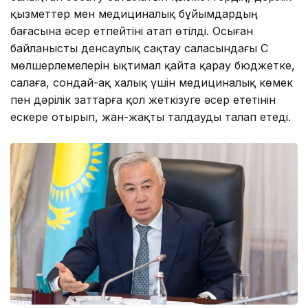
қызметтер мен медициналық бұйымдардың
бағасына әсер етпейтіні атап өтілді. Осыған
байланысты денсаулық сақтау саласындағы ҚҚС
мөлшерлемелерін ықтимал қайта қарау бюджетке,
салаға, сондай-ақ халық үшін медициналық көмек
пен дәрілік заттарға қол жеткізуге әсер ететінін
ескере отырып, жан-жақты талдауды талап етеді.