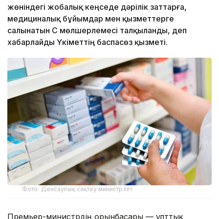
жөніндегі жобалық кеңседе дәрілік заттарға,
медициналық бұйымдар мен қызметтерге
салынатын ҚҚС мөлшерлемесі талқыланды, деп
хабарлайды Үкіметтің баспасөз қызметі.
Фото: Денсаулық сақтау министрлігі
Премьер-министрдің орынбасары — ұлттық