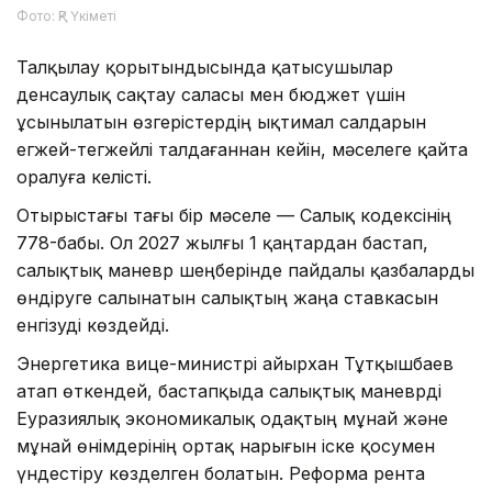
Фото: ҚР Үкіметі
Талқылау қорытындысында қатысушылар
денсаулық сақтау саласы мен бюджет үшін
ұсынылатын өзгерістердің ықтимал салдарын
егжей-тегжейлі талдағаннан кейін, мәселеге қайта
оралуға келісті.
Отырыстағы тағы бір мәселе — Салық кодексінің
778-бабы. Ол 2027 жылғы 1 қаңтардан бастап,
салықтық маневр шеңберінде пайдалы қазбаларды
өндіруге салынатын салықтың жаңа ставкасын
енгізуді көздейді.
Энергетика вице-министрі Қайырхан Тұтқышбаев
атап өткендей, бастапқыда салықтық маневрді
Еуразиялық экономикалық одақтың мұнай және
мұнай өнімдерінің ортақ нарығын іске қосумен
үндестіру көзделген болатын. Реформа рента