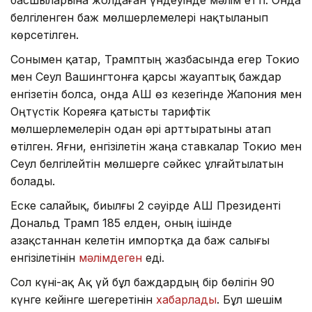
белгіленген баж мөлшерлемелері нақтыланып
көрсетілген.
Сонымен қатар, Трамптың жазбасында егер Токио
мен Сеул Вашингтонға қарсы жауаптық баждар
енгізетін болса, онда АҚШ өз кезегінде Жапония мен
Оңтүстік Кореяға қатысты тарифтік
мөлшерлемелерін одан әрі арттыратыны атап
өтілген. Яғни, енгізілетін жаңа ставкалар Токио мен
Сеул белгілейтін мөлшерге сәйкес ұлғайтылатын
болады.
Еске салайық, биылғы 2 сәуірде АҚШ Президенті
Дональд Трамп 185 елден, оның ішінде
Қазақстаннан келетін импортқа да баж салығы
енгізілетінін
мәлімдеген
еді.
Сол күні-ақ Ақ үй бұл баждардың бір бөлігін 90
күнге кейінге шегеретінін
хабарлады
. Бұл шешім