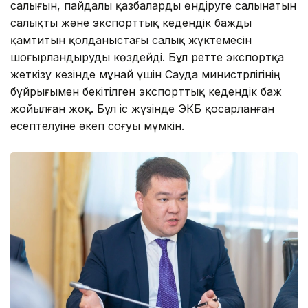
салығын, пайдалы қазбаларды өндіруге салынатын
салықты және экспорттық кедендік бажды
қамтитын қолданыстағы салық жүктемесін
шоғырландыруды көздейді. Бұл ретте экспортқа
жеткізу кезінде мұнай үшін Сауда министрлігінің
бұйрығымен бекітілген экспорттық кедендік баж
жойылған жоқ. Бұл іс жүзінде ЭКБ қосарланған
есептелуіне әкеп соғуы мүмкін.