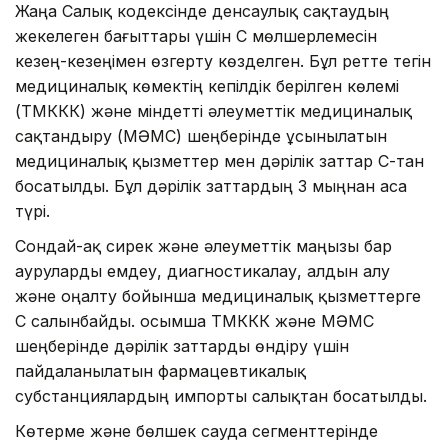
Жаңа Салық кодексінде денсаулық сақтаудың
жекелеген бағыттары үшін ҚҚС мөлшерлемесін
кезең-кезеңімен өзгерту көзделген. Бұл ретте тегін
медициналық көмектің кепілдік берілген көлемі
(ТМККК) және міндетті әлеуметтік медициналық
сақтандыру (МӘМС) шеңберінде ұсынылатын
медициналық қызметтер мен дәрілік заттар ҚҚС-тан
босатылды. Бұл дәрілік заттардың 3 мыңнан аса
түрі.
Сондай-ақ сирек және әлеуметтік маңызы бар
ауруларды емдеу, диагностикалау, алдын алу
және оңалту бойынша медициналық қызметтерге
ҚҚС салынбайды. Қосымша ТМККК және МӘМС
шеңберінде дәрілік заттарды өндіру үшін
пайдаланылатын фармацевтикалық
субстанциялардың импорты салықтан босатылды.
Көтерме және бөлшек сауда сегменттерінде