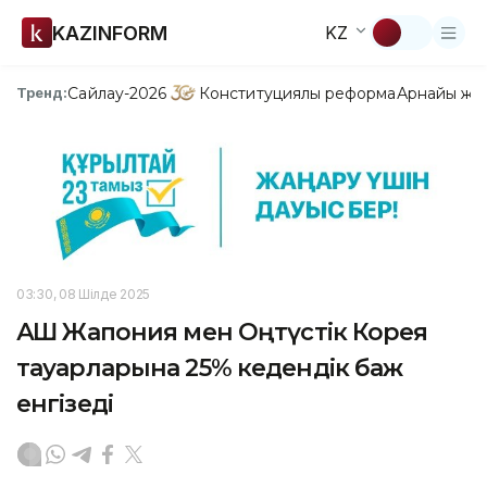
KAZINFORM
KZ
Сайлау-2026
Конституциялық реформа
Арнайы жо
Тренд:
03:30, 08 Шілде 2025
АҚШ Жапония мен Оңтүстік Корея
тауарларына 25% кедендік баж
енгізеді