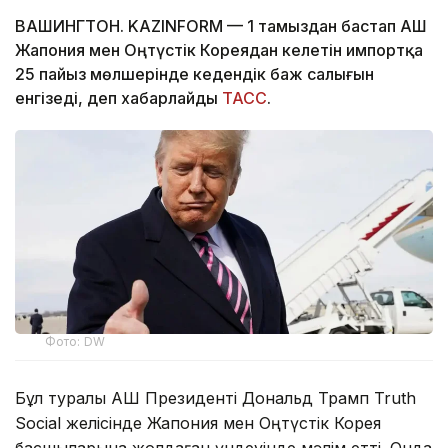
ВАШИНГТОН. KAZINFORM — 1 тамыздан бастап АҚШ
Жапония мен Оңтүстік Кореядан келетін импортқа
25 пайыз мөлшерінде кедендік баж салығын
енгізеді, деп хабарлайды
ТАСС
.
Фото: DW
Бұл туралы АҚШ Президенті Дональд Трамп Truth
Social желісінде Жапония мен Оңтүстік Корея
басшыларына жолдаған үндеуінде мәлім етті. Онда