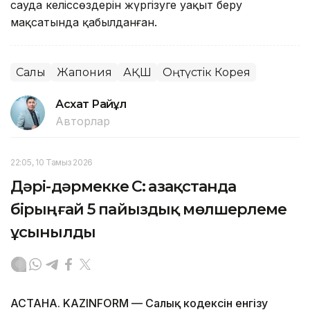
сауда келіссөздерін жүргізуге уақыт беру
мақсатында қабылданған.
Салық
Жапония
АҚШ
Оңтүстік Корея
Асхат Райқұл
Авторлар
22:05, 10 Тамыз 2026
Дәрі-дәрмекке ҚҚС: Қазақстанда
бірыңғай 5 пайыздық мөлшерлеме
ұсынылды
АСТАНА. KAZINFORM — Салық кодексін енгізу