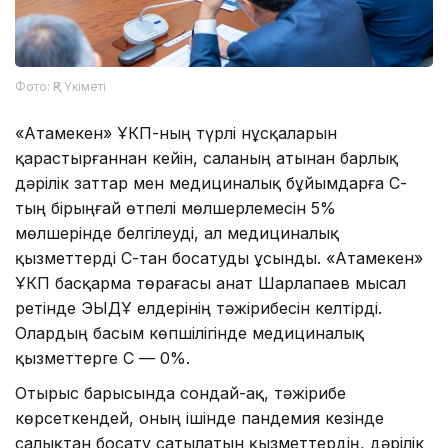
Фото: ҚР Үкіметі
«Атамекен» ҰКП-ның түрлі нұсқаларын
қарастырғаннан кейін, саланың атынан барлық
дәрілік заттар мен медициналық бұйымдарға ҚҚС-
тың бірыңғай өтпелі мөлшерлемесін 5%
мөлшерінде белгілеуді, ал медициналық
қызметтерді ҚҚС-тан босатуды ұсынды. «Атамекен»
ҰКП басқарма төрағасы Қанат Шарлапаев мысал
ретінде ЭЫДҰ елдерінің тәжірибесін келтірді.
Олардың басым көпшілігінде медициналық
қызметтерге ҚҚС — 0%.
Отырыс барысында сондай-ақ, тәжірибе
көрсеткендей, оның ішінде пандемия кезінде
салықтан босату сатылатын қызметтердің, дәрілік