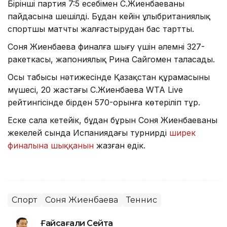
Бірінші партия 7:5 есебімен С.Жиенбаеваның
пайдасына шешілді. Бұдан кейін ұлыбританиялық
спортшы матчты жалғастырудан бас тартты.
Соня Жиенбаева финалға шығу үшін әлемнің 327-
ракеткасы, жапониялық Рина Сайгомен таласады.
Осы табысы нәтижесінде Қазақстан құрамасының
мүшесі, 20 жастағы С.Жиенбаева WTA Live
рейтингісінде бірден 570-орынға көтеріліп тұр.
Еске сала кетейік, бұдан бұрын Соня Жиенбаеваның
жекелей сында Испаниядағы турнирдің
ширек
финалына шыққанын
жазған едік.
Спорт
Соня Жиенбаева
Теннис
Ғайсағали Сейтақ