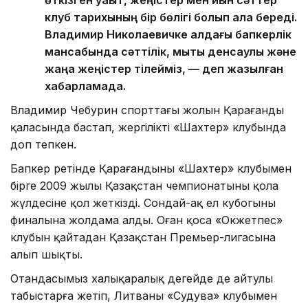
өткізген уақыт, жеңістер мен қиын сәттер
клуб тарихының бір бөлігі болып қала береді.
Владимир Николаевичке алдағы бапкерлік
мансабында сәттілік, мықты денсаулық және
жаңа жеңістер тілейміз, — деп жазылған
хабарламада.
Владимир Чебурин спорттағы жолын Қарағанды
қаласында бастап, жергілікті «Шахтер» клубында
доп тепкен.
Бапкер ретінде Қарағандының «Шахтер» клубымен
бірге 2009 жылы Қазақстан чемпионатының қола
жүлдесіне қол жеткізді. Сондай-ақ ел кубогының
финалына жолдама алды. Оған қоса «Окжетпес»
клубын қайтадан Қазақстан Премьер-лигасына
алып шықты.
Отандасымыз халықаралық деңгейде де айтулы
табыстарға жетіп, Литваның «Судува» клубымен