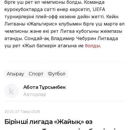
бірге үш рет ел чемпионы болды. Команда
еурокубоктарда сәтті өнер көрсетіп, UEFA
турнирлерінің плей-офф кезеңіне дейін жетті. Кейін
Литваның «Жальгирис» клубымен бірге үш мәрте ел
чемпионы және екі рет Литва кубогының жеңімпазы
атанды. Сондай-ақ Владимир Чебурин Литвада
үш рет «Жыл бапкері» атағына ие
болды
.
Атырау
Спорт
Футбол
Ақбота Тұрсынбек
Авторлар
20:20, 07 Тамыз 2026
Бірінші лигада «Жайық» өз