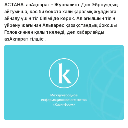
АСТАНА. ҚазАқпарат - Журналист Дэн Эброуздың
айтуынша, кәсіби бокста xалықаралық жұлдызға
айналу үшін тіл білімі де керек. Ал ағылшын тілін
үйрену жағынан Альварес қазақстандық боксшы
Головкиннен қалып келеді, деп xабарлайды
ҚазАқпарат тілшісі.