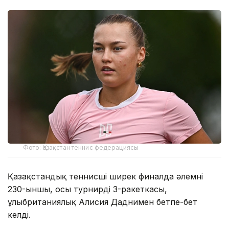
Фото: Қазақстан теннис федерациясы
Қазақстандық теннисші ширек финалда әлемнің
230-ыншы, осы турнирдің 3-ракеткасы,
ұлыбританиялық Алисия Даднимен бетпе-бет
келді.