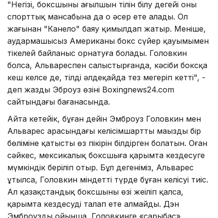
"Негізі, боксшының ағылшын тілін білу деңгейі оның
спорттық мансабына да оң әсер ете алады. Ол
жағынан "Канело" баяу қимылдап жатыр. Меніңше,
аудармашысыз Американың бокс сүйер қауымымен
тікелей байланыс орнатуға болады. Головкин
болса, Альвареспен салыстырғанда, кәсіби боксқа
кеш келсе де, тілді әлдеқайда тез меңгеріп кетті", -
деп жазды Эброуз өзінің Boxingnews24.com
сайтындағы бағанасында.
Айта кетейік, бұған дейін Эмброуз Головкин мен
Альварес арасындағы келісімшарттың маңызды бір
бөліміне қатысты өз пікірін білдірген болатын. Оған
сәйкес, мексикалық боксшыға қарымта кездесуге
мүмкіндік беріліп отыр. Бұл дегеніміз, Альварес
ұтылса, Головкин міндетті түрде бұған келісуі тиіс.
Ал қазақстандық боксшының өзі жеңіліп қалса,
қарымта кездесуді талап ете алмайды. Дэн
Эмброуздың ойынша, Головкинге «сарыбас»