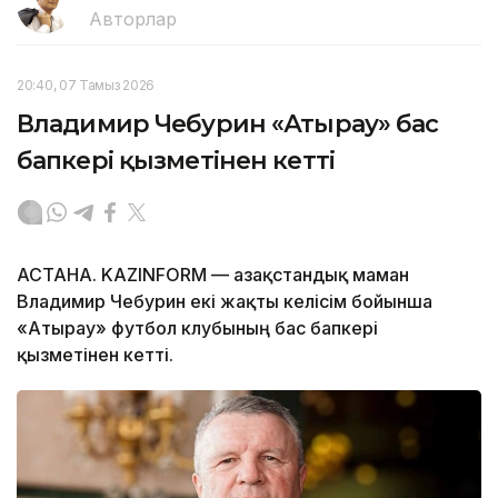
Авторлар
20:40, 07 Тамыз 2026
Владимир Чебурин «Атырау» бас
бапкері қызметінен кетті
АСТАНА. KAZINFORM — Қазақстандық маман
Владимир Чебурин екі жақты келісім бойынша
«Атырау» футбол клубының бас бапкері
қызметінен кетті.