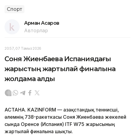
Спорт
Арман Асқаров
Авторлар
20:57, 07 Тамыз 2026
Соня Жиенбаева Испаниядағы
жарыстың жартылай финалына
жолдама алды
АСТАНА. KAZINFORM — Қазақстандық теннисші,
әлемнің 738-ракеткасы Соня Жиенбаева жекелей
сында Оренсе (Испания) ITF W75 жарысының
жартылай финалына шықты.