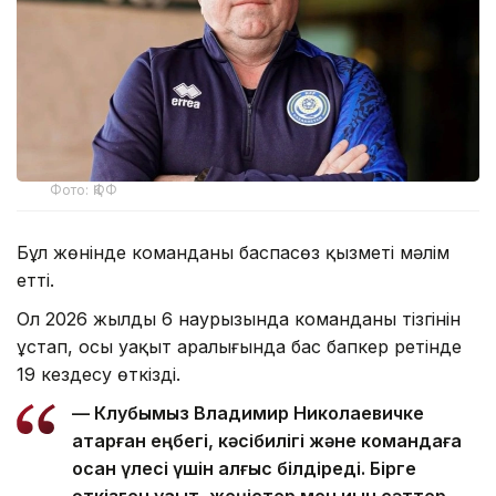
Фото: ҚФФ
Бұл жөнінде команданың баспасөз қызметі мәлім
етті.
Ол 2026 жылдың 6 наурызында команданың тізгінін
ұстап, осы уақыт аралығында бас бапкер ретінде
19 кездесу өткізді.
— Клубымыз Владимир Николаевичке
атқарған еңбегі, кәсібилігі және командаға
қосқан үлесі үшін алғыс білдіреді. Бірге