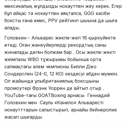
мексикалық жұлдызды нокаутпен жеңу керек. Егер
бұл айқас та нокаутпен аяқталса, GGG кәсіби
бокстың ғана емес, PPV рейтингі шыңына да шыға
алады.
Головкин - Альварес жекпе-жегі 16 қыркүйекте
өтеді. Оған жанкүйерлердің рекордтық саны
жиналады деген болжам бар . Осы жекпе-жектің
жеңімпазы WBO тұжырымы бойынша орта
салмақтағы әлем чемпионы Билли Джо
Сондерспен (24-0, 12 КО) кездесуі әбден мүмкін.
Ол жайында ұлыбританиялық боксшының
промоутері Фрэнк Уоррен де айтып отыр .
YouTube-тағы GOATBoxing арнасы Геннадий
Головкин мен Сауль «Канело» Альварестің
нокаутттарын салыстырып, арнайы бейнеролик
жасап шығарды.