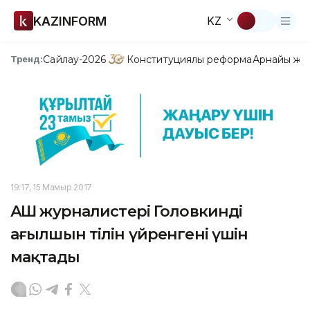
KAZINFORM
KZ
Сайлау-2026
Конституциялық реформа
Арнайы жо
Тренд:
19:17, 15 Мамыр 2017
АҚШ журналистері Головкинді
ағылшын тілін үйренгені үшін
мақтады