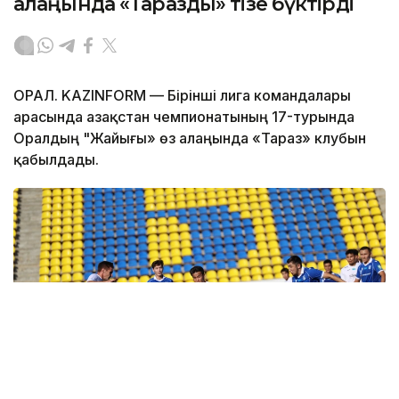
алаңында «Таразды» тізе бүктірді
ОРАЛ. KAZINFORM — Бірінші лига командалары
арасында Қазақстан чемпионатының 17-турында
Оралдың "Жайығы» өз алаңында «Тараз» клубын
қабылдады.