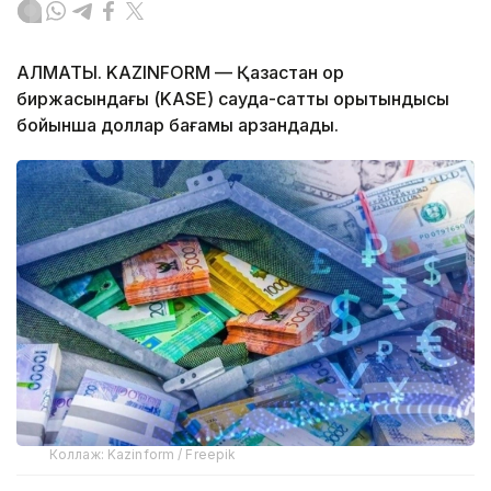
АЛМАТЫ. KAZINFORM — Қазақстан қор
биржасындағы (KASE) сауда-саттық қорытындысы
бойынша доллар бағамы арзандады.
Коллаж: Kazinform / Freepik