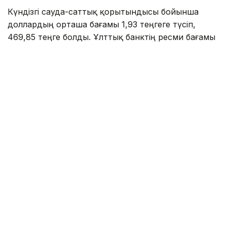
Күндізгі сауда-саттық қорытындысы бойынша
доллардың орташа бағамы 1,93 теңгеге түсіп,
469,85 теңге болды. Ұлттық банктің ресми бағамы
— 471,98 теңге.
Kurs.kz мәліметіне сәйкес, елорданың ақша
айырбастау орындарында:
— доллар 467,00 теңгеден сатып алынады, 474,00
теңгеден сатылады;
— еуро: сатып алу — 534,00 теңге, сату — 544,00
теңге;
— рубль: сатып алу — 5,55 теңге, сату — 5,75
теңге.
— юань: сатып алу — 68,83 теңге, сату — 73,06
теңге.
Алматының ақша айырбастау пункттерінде доллар
орта есеппен 469,48 теңгеден сатып алынады,