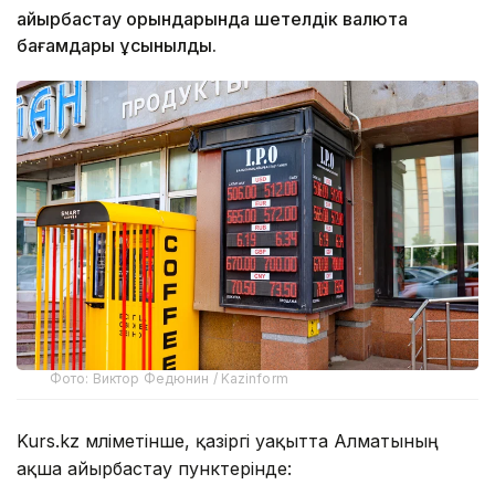
айырбастау орындарында шетелдік валюта
бағамдары ұсынылды.
Фото: Виктор Федюнин / Kazinform
Kurs.kz мәліметінше, қазіргі уақытта Алматының
ақша айырбастау пунктерінде: