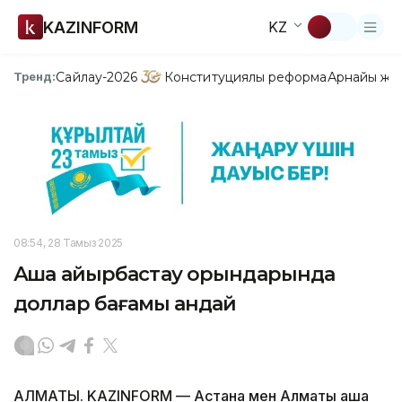
KAZINFORM
KZ
Сайлау-2026
Конституциялық реформа
Арнайы жо
Тренд:
08:54, 28 Тамыз 2025
Ақша айырбастау орындарында
доллар бағамы қандай
АЛМАТЫ. KAZINFORM — Астана мен Алматы ақша