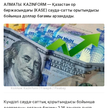
АЛМАТЫ. KAZINFORM — Қазақстан қор
биржасындағы (KASE) сауда-саттық қорытындысы
бойынша доллар бағамы арзандады.
Коллаж: Kazinform / Freepik / Pixabay
Күндізгі сауда-саттық қорытындысы бойынша
доллардың орташа бағамы 2,16 теңгеге түсіп,