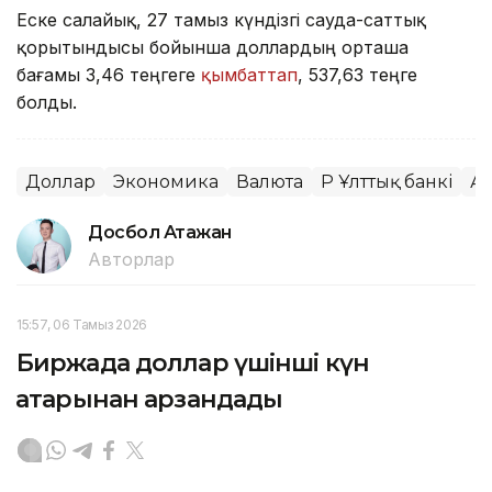
Еске салайық, 27 тамыз күндізгі сауда-саттық
қорытындысы бойынша доллардың орташа
бағамы 3,46 теңгеге
қымбаттап
, 537,63 теңге
болды.
Доллар
Экономика
Валюта
ҚР Ұлттық банкі
А
Досбол Атажан
Авторлар
15:57, 06 Тамыз 2026
Биржада доллар үшінші күн
қатарынан арзандады