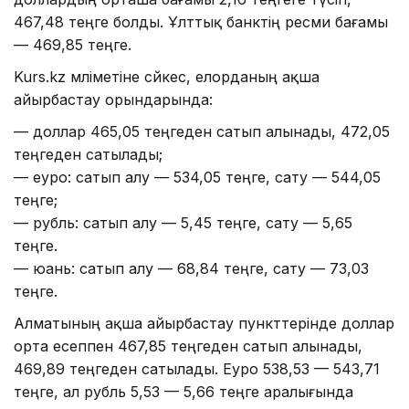
467,48 теңге болды. Ұлттық банктің ресми бағамы
— 469,85 теңге.
Kurs.kz мәліметіне сәйкес, елорданың ақша
айырбастау орындарында:
— доллар 465,05 теңгеден сатып алынады, 472,05
теңгеден сатылады;
— еуро: сатып алу — 534,05 теңге, сату — 544,05
теңге;
— рубль: сатып алу — 5,45 теңге, сату — 5,65
теңге.
— юань: сатып алу — 68,84 теңге, сату — 73,03
теңге.
Алматының ақша айырбастау пункттерінде доллар
орта есеппен 467,85 теңгеден сатып алынады,
469,89 теңгеден сатылады. Еуро 538,53 — 543,71
теңге, ал рубль 5,53 — 5,66 теңге аралығында