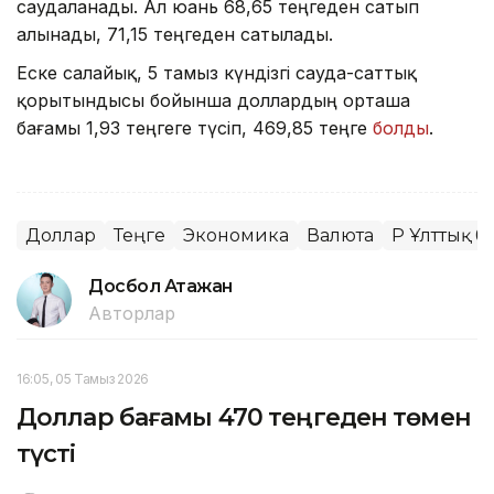
саудаланады. Ал юань 68,65 теңгеден сатып
алынады, 71,15 теңгеден сатылады.
Еске салайық, 5 тамыз күндізгі сауда-саттық
қорытындысы бойынша доллардың орташа
бағамы 1,93 теңгеге түсіп, 469,85 теңге
болды
.
Доллар
Теңге
Экономика
Валюта
ҚР Ұлттық б
Досбол Атажан
Авторлар
16:05, 05 Тамыз 2026
Доллар бағамы 470 теңгеден төмен
түсті