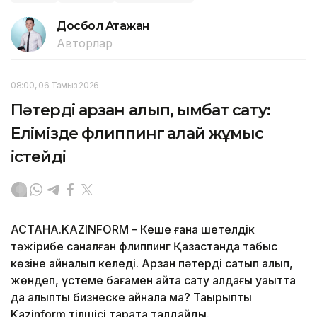
Досбол Атажан
Авторлар
08:00, 06 Тамыз 2026
Пәтерді арзан алып, қымбат сату:
Елімізде флиппинг қалай жұмыс
істейді
АСТАНА.KAZINFORM – Кеше ғана шетелдік
тәжірибе саналған флиппинг Қазақстанда табыс
көзіне айналып келеді. Арзан пәтерді сатып алып,
жөндеп, үстеме бағамен қайта сату алдағы уақытта
да қалыпты бизнеске айнала ма? Тақырыпты
Kazinform тілшісі тарқата талдайды.