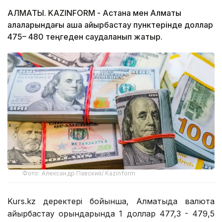
АЛМАТЫ. KAZINFORM - Астана мен Алматы
қалаларындағы ақша айырбастау пунктерінде доллар
475– 480 теңгеден саудаланып жатыр.
Фото: Александр Павский/ Kazinform
Kurs.kz деректері бойынша, Алматыда валюта
айырбастау орындарында 1 доллар 477,3 - 479,5