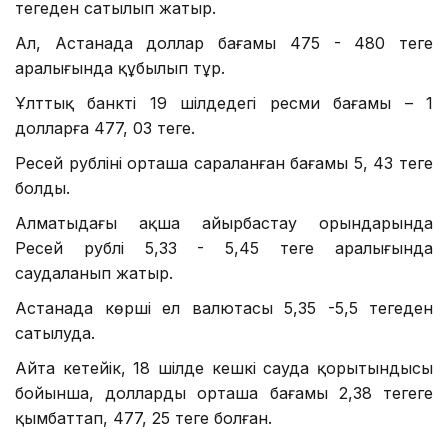
теңгеден сатылып жатыр.
Ал, Астанада доллар бағамы 475 - 480 теңге
аралығында құбылып тұр.
Ұлттық банктің 19 шілдедегі ресми бағамы – 1
долларға 477, 03 теңге.
Ресей рублінің орташа сараланған бағамы 5, 43 теңге
болды.
Алматыдағы ақша айырбастау орындарында
Ресей рублі 5,33 - 5,45 теңге аралығында
саудаланып жатыр.
Астанада көрші ел валютасы 5,35 -5,5 теңгеден
сатылуда.
Айта кетейік, 18 шілде кешкі сауда қорытындысы
бойынша, доллардың орташа бағамы 2,38 теңгеге
қымбаттап, 477, 25 теңге болған.