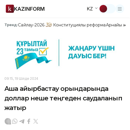
KAZINFORM
KZ
Сайлау-2026
Конституциялық реформа
Арнайы жо
Тренд:
09:15, 19 Шілде 2024
Ақша айырбастау орындарында
доллар неше теңгеден саудаланып
жатыр