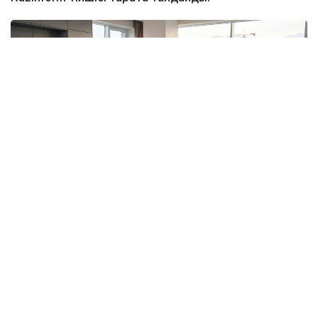
Фото: Kazinform / ЖИ
Нарық қалай қалыптасты?
Флиппинг АҚШ-та өткен ғасырдың 70–80
жылдарындағы экономикалық дағдарыс кезінде
пайда болып, кейін әлемнің көптеген еліне тарады.
Қазақстанда оның алғашқы белгілері 2000