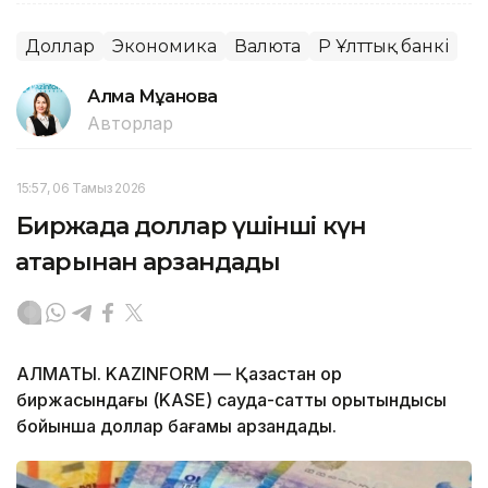
Доллар
Экономика
Валюта
ҚР Ұлттық банкі
Алма Мұқанова
Авторлар
15:57, 06 Тамыз 2026
Биржада доллар үшінші күн
қатарынан арзандады
АЛМАТЫ. KAZINFORM — Қазақстан қор
биржасындағы (KASE) сауда-саттық қорытындысы
бойынша доллар бағамы арзандады.