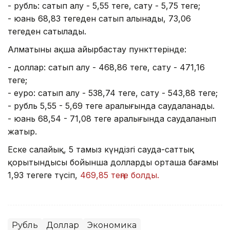
- рубль: сатып алу - 5,55 теңге, сату - 5,75 теңге;
- юань 68,83 теңгеден сатып алынады, 73,06
теңгеден сатылады.
Алматының ақша айырбастау пункттерінде:
- доллар: сатып алу - 468,86 теңге, сату - 471,16
теңге;
- еуро: сатып алу - 538,74 теңге, сату - 543,88 теңге;
- рубль 5,55 - 5,69 теңге аралығында саудаланады.
- юань 68,54 - 71,08 теңге аралығында саудаланып
жатыр.
Еске салайық, 5 тамыз күндізгі сауда-саттық
қорытындысы бойынша доллардың орташа бағамы
1,93 теңгеге түсіп,
469,85 теңге болды.
Рубль
Доллар
Экономика