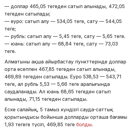
— доллар 465,05 теңгеден сатып алынады, 472,05
теңгеден сатылады;
— еуро: сатып алу — 534,05 теңге, сату — 544,05
теңге;
— рубль: сатып алу — 5,45 теңге, сату — 5,65 теңге.
— юань: сатып алу — 68,84 теңге, сату — 73,03
теңге.
Алматының ақша айырбастау пункттерінде доллар
орта есеппен 467,85 теңгеден сатып алынады,
469,89 теңгеден сатылады. Еуро 538,53 — 543,71
теңге, ал рубль 5,53 — 5,66 теңге аралығында
саудаланады. Ал юань 68,65 теңгеден сатып
алынады, 71,15 теңгеден сатылады.
Еске салайық, 5 тамыз күндізгі сауда-саттық
қорытындысы бойынша доллардың орташа бағамы
1,93 теңгеге түсіп, 469,85 теңге
болды
.