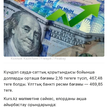
Коллаж: Kazinform / Freepik / Pixabay
Күндізгі сауда-саттық қорытындысы бойынша
доллардың орташа бағамы 2,16 теңгеге түсіп, 467,48
теңге болды. Ұлттық банктің ресми бағамы — 469,85
теңге.
Kurs.kz мәліметіне сәйкес, елорданың ақша
айырбастау орындарында: