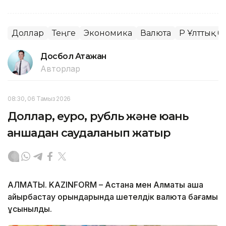
Доллар
Теңге
Экономика
Валюта
ҚР Ұлттық б
Досбол Атажан
Авторлар
08:30, 06 Тамыз 2026
Доллар, еуро, рубль және юань
қаншадан саудаланып жатыр
АЛМАТЫ. KAZINFORM – Астана мен Алматы ақша
айырбастау орындарында шетелдік валюта бағамы
ұсынылды.