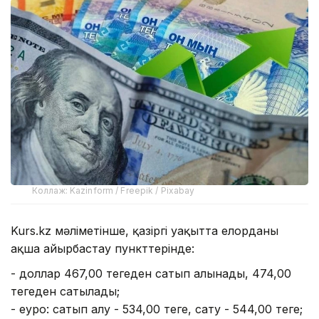
Коллаж: Kazinform / Freepik / Pixabay
Kurs.kz мәліметінше, қазіргі уақытта елорданың
ақша айырбастау пункттерінде:
- доллар 467,00 теңгеден сатып алынады, 474,00
теңгеден сатылады;
- еуро: сатып алу - 534,00 теңге, сату - 544,00 теңге;