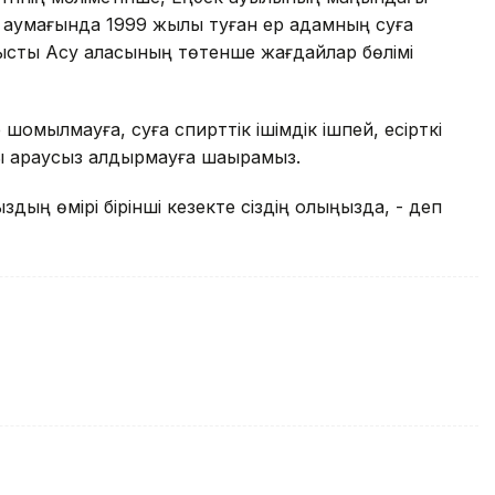
ен аумағында 1999 жылы туған ер адамның суға
ысты Ақсу қаласының төтенше жағдайлар бөлімі
омылмауға, суға спирттік ішімдік ішпей, есірткі
 қараусыз қалдырмауға шақырамыз.
ыздың өмірі бірінші кезекте сіздің қолыңызда, - деп