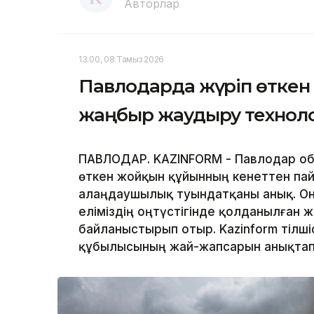
Авторлар
13:00, 08 Тамыз 2026
Павлодарда жүріп өткен 
жаңбыр жаудыру техноло
ПАВЛОДАР. KAZINFORM - Павлодар обл
өткен жойқын құйынның кенеттен па
алаңдаушылық туындатқаны анық. Оны
еліміздің оңтүстігінде қолданылған
байланыстырып отыр. Kazinform тілшіс
құбылысының жай-жапсарын анықтап 