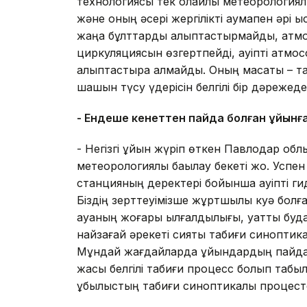
технологиясы тек қолайлы метеорологиялы
және оның әсері жергілікті аумақпен әрі қы
жаңа бұлттарды қалыптастырмайды, атм
циркуляциясын өзгертпейді, қауіпті атмо
қалыптастыра алмайды. Оның мақсаты – т
шашын түсу үдерісін белгілі бір дәрежед
- Ендеше кенеттен пайда болған құйынға
- Негізгі құйын жүріп өткен Павлодар 
метеорологиялық бақылау бекеті жоқ. Успе
станцияның деректері бойынша қауіпті гид
Біздің зерттеуімізше жұртшылық куә бол
ауаның жоғары ылғалдылығы, қуатты буд
найзағай әрекеті сияқты табиғи синоптика
Мұндай жағдайларда құйындардың пайда 
жақсы белгілі табиғи процесс болып табы
құбылыстың табиғи синоптикалық процест