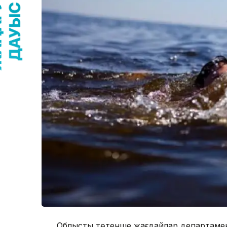
Облыстық төтенше жағдайлар департамен