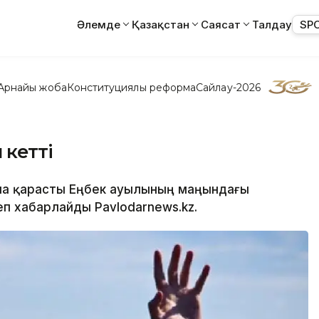
Әлемде
Қазақстан
Саясат
Талдау
SP
Арнайы жоба
Конституциялық реформа
Сайлау-2026
 кетті
ына қарасты Еңбек ауылының маңындағы
еп хабарлайды Pavlodarnews.kz.