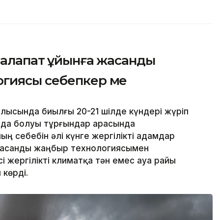
алапат құйынға жасанды
гиясы себепкер ме
ысында биылғы 20-21 шілде күндері жүріп
йда болуы тұрғындар арасында
ң себебін әлі күнге жергілікті адамдар
 жасанды жаңбыр технологиясымен
і жергілікті климатқа тән емес ауа райы
көрді.