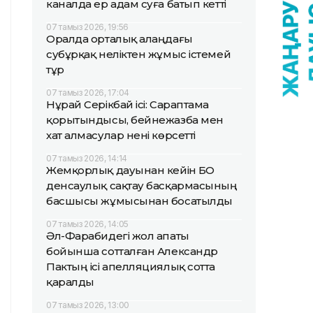
каналда ер адам суға батып кетті
07 тамыз 2026, 19:56
Оралда орталық алаңдағы
субұрқақ неліктен жұмыс істемей
тұр
07 тамыз 2026, 17:04
Нұрай Серікбай ісі: Сараптама
қорытындысы, бейнежазба мен
хат алмасулар нені көрсетті
07 тамыз 2026, 14:14
Жемқорлық дауынан кейін БҚО
денсаулық сақтау басқармасының
басшысы жұмысынан босатылды
07 тамыз 2026, 14:05
Әл-Фарабидегі жол апаты
бойынша сотталған Александр
Пактың ісі апелляциялық сотта
қаралды
07 тамыз 2026, 13:00