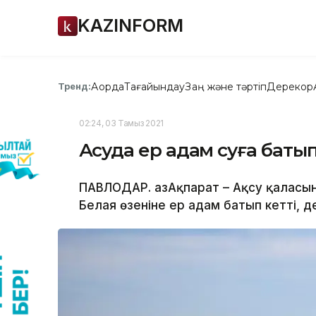
KAZINFORM
Ақорда
Тағайындау
Заң және тәртіп
Дерекқор
Тренд:
02:24, 03 Тамыз 2021
Ақсуда ер адам суға батып
ПАВЛОДАР. ҚазАқпарат – Ақсу қалас
Белая өзеніне ер адам батып кетті, д