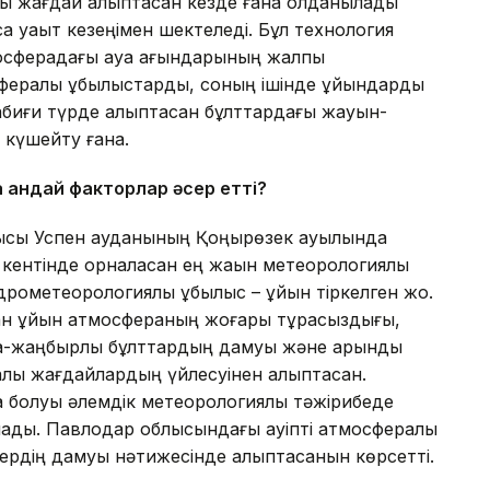
қ жағдай қалыптасқан кезде ғана қолданылады
сқа уақыт кезеңімен шектеледі. Бұл технология
осферадағы ауа ағындарының жалпы
сфералық құбылыстарды, соның ішінде құйындарды
абиғи түрде қалыптасқан бұлттардағы жауын-
е күшейту ғана.
 қандай факторлар әсер етті?
облысы Успен ауданының Қоңырөзек ауылында
н кентінде орналасқан ең жақын метеорологиялық
рометеорологиялық құбылыс – құйын тіркелген жоқ.
ған құйын атмосфераның жоғары тұрақсыздығы,
ақ-жаңбырлы бұлттардың дамуы және қарқынды
лық жағдайлардың үйлесуінен қалыптасқан.
болуы әлемдік метеорологиялық тәжірибеде
лады. Павлодар облысындағы қауіпті атмосфералық
ердің дамуы нәтижесінде қалыптасқанын көрсетті.