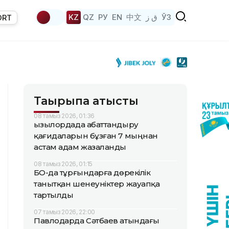
KZ
QZ
РУ
EN
中文
ق ز
ЎЗ
ORT
Тақырыпқа қатысты
08 тамыз 2026, 01:36
Қызылордада абаттандыру
қағидаларын бұзған 7 мыңнан
астам адам жазаланды
08 тамыз 2026, 01:15
БҚО-да тұрғындарға дөрекілік
танытқан шенеуніктер жауапқа
тартылды
07 тамыз 2026, 22:00
Павлодарда Сәтбаев атындағы