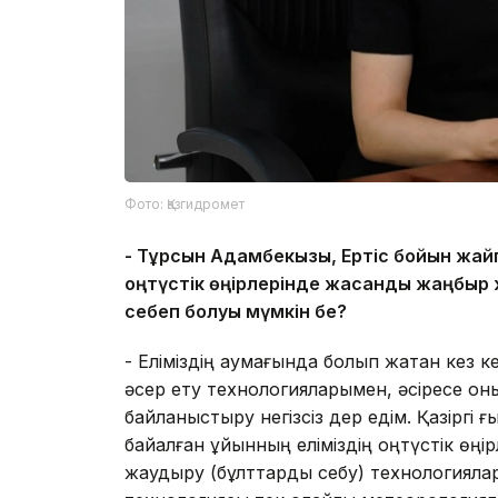
Фото: Қазгидромет
-
Тұрсын Адамбекқызы, Ертіс бойын жайп
о
ңтүстік өңірлерінде жасанды жаңбыр
себеп болуы мүмкін бе?
- Еліміздің аумағында болып жатқан кез 
әсер ету технологияларымен, әсіресе о
байланыстыру негізсіз дер едім. Қазірг
байқалған құйынның еліміздің оңтүстік 
жаудыру (бұлттарды себу) технологияла