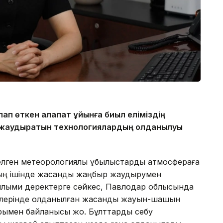
ап өткен алапат құйынға биыл еліміздің
 жаудыратын технологиялардың қолданылуы
келген метеорологиялық құбылыстарды атмосфераға
ның ішінде жасанды жаңбыр жаудырумен
і ғылыми деректерге сәйкес, Павлодар облысында
өңірлерінде қолданылған жасанды жауын-шашын
рымен байланысы жоқ. Бұлттарды себу