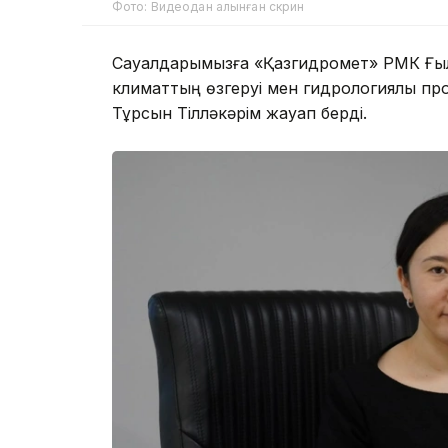
Фото: Видеодан алынған скрин
Сауалдарымызға «Қазгидромет» РМК Ғы
климаттың өзгеруі мен гидрологиялық п
Тұрсын Тілләкәрім жауап берді.