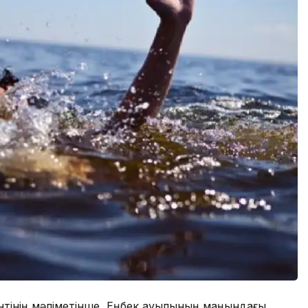
тінің мәліметінше, Еңбек ауылының маңындағы