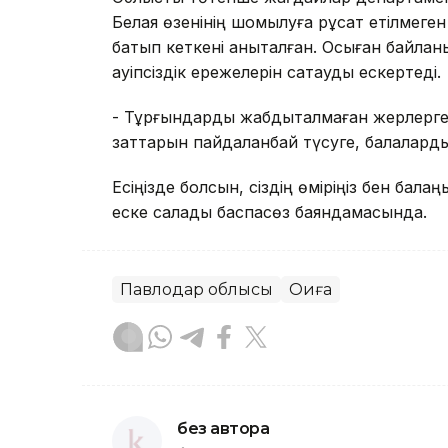
Белая өзенінің шомылуға рұқсат етілмег
батып кеткені анықталған. Осыған байлан
қауіпсіздік ережелерін сақтауды ескертеді.
- Тұрғындарды жабдықталмаған жерлерге ш
заттарын пайдаланбай түсуге, балаларды
Есіңізде болсын, сіздің өміріңіз бен балаң
еске салады баспасөз баяндамасында.
Павлодар облысы
Оқиға
без автора