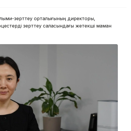
лыми-зерттеу орталығының директоры,
роцестерді зерттеу саласындағы жетекші маман