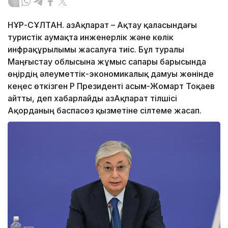
НҰР-СҰЛТАН. ҚазАқпарат – Ақтау қаласындағы
туристік аумақта инженерлік және көлік
инфрақұрылымы жасалуға тиіс. Бұл туралы
Маңғыстау облысына жұмыс сапары барысында
өңірдің әлеуметтік-экономикалық дамуы жөнінде
кеңес өткізген ҚР Президенті Қасым-Жомарт Тоқаев
айтты, деп хабарлайды ҚазАқпарат тілшісі
Ақорданың баспасөз қызметіне сілтеме жасап.