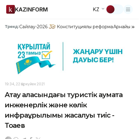
KAZINFORM
KZ
Сайлау-2026
Конституциялық реформа
Арнайы жо
Тренд:
19:34, 22 Қыркүйек 2021
Ақтау қаласындағы туристік аумақта
инженерлік және көлік
инфрақұрылымы жасалуы тиіс -
Тоқаев