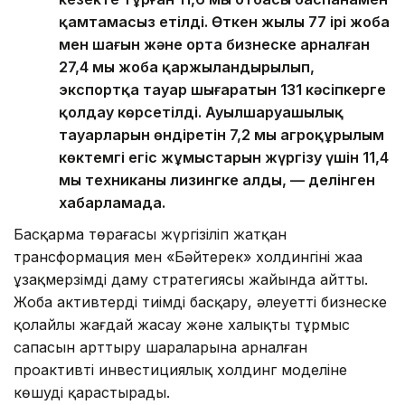
қамтамасыз етілді. Өткен жылы 77 ірі жоба
мен шағын және орта бизнеске арналған
27,4 мың жоба қаржыландырылып,
экспортқа тауар шығаратын 131 кәсіпкерге
қолдау көрсетілді. Ауылшаруашылық
тауарларын өндіретін 7,2 мың агроқұрылым
көктемгі егіс жұмыстарын жүргізу үшін 11,4
мың техниканы лизингке алды, — делінген
хабарламада.
Басқарма төрағасы жүргізіліп жатқан
трансформация мен «Бәйтерек» холдингінің жаңа
ұзақмерзімді даму стратегиясы жайында айтты.
Жоба активтерді тиімді басқару, әлеуетті бизнеске
қолайлы жағдай жасау және халықтың тұрмыс
сапасын арттыру шараларына арналған
проактивті инвестициялық холдинг моделіне
көшуді қарастырады.