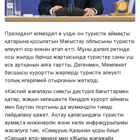
Президент еліміздегі ең үздік он туристік аймақтың
қатарына қосылатын Маңғыстау облысының туристік
әлеуеті зор екенін атап өтті. Мұның дәлелі ретінде
осы жылдың бірінші жартысында туристер саны үш
есе артқанын алға тартты. Дегенмен, Мемлекет
басшысы курортты жерлердің туристік әлеуеті
толық игерілмей отырғанын жеткізді.
«Каспий жағалауы сияқты дәстүрлі бағыттармен
қатар, жақын келешекте Кендірлі курорт аймағы
мен Баутин портының да мүмкіндігін тиімді
пайдалану қажет. Ақтау қаласындағы туристік
аумақта инженерлік және көлік инфрақұрылымы
жасалуға тиіс. «Самұрық-Қазына» қоры биыл
«Сарша» елді-мекені мен «Жылы жағажай»