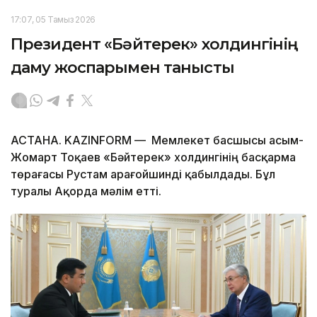
17:07, 05 Тамыз 2026
Президент «Бәйтерек» холдингінің
даму жоспарымен танысты
АСТАНА. KAZINFORM — Мемлекет басшысы Қасым-
Жомарт Тоқаев «Бәйтерек» холдингінің басқарма
төрағасы Рустам Қарағойшинді қабылдады. Бұл
туралы Ақорда мәлім етті.