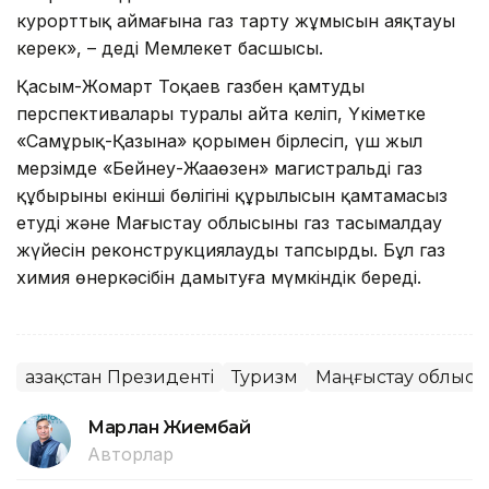
курорттық аймағына газ тарту жұмысын аяқтауы
керек», – деді Мемлекет басшысы.
Қасым-Жомарт Тоқаев газбен қамтудың
перспективалары туралы айта келіп, Үкіметке
«Самұрық-Қазына» қорымен бірлесіп, үш жыл
мерзімде «Бейнеу-Жаңаөзен» магистральді газ
құбырының екінші бөлігінің құрылысын қамтамасыз
етуді және Маңғыстау облысының газ тасымалдау
жүйесін реконструкциялауды тапсырды. Бұл газ
химия өнеркәсібін дамытуға мүмкіндік береді.
Қазақстан Президенті
Туризм
Маңғыстау облысы
Марлан Жиембай
Авторлар