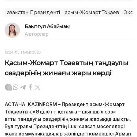
Қазақстан Президенті
Қасым-Жомарт Тоқаев
Экон
Бақытгүл Абайқызы
Авторлар
12:24, 05 Тамыз 2026
Қасым-Жомарт Тоқаевтың таңдаулы
сөздерінің жинағы жарық көрді
АСТАНА. KAZINFORM – Президент Қасым-Жомарт
Тоқаевтың «Әділетті қоғамға – шыншыл сөз»
атты таңдаулы сөздерінің жинағы жарыққа шықты.
Бұл туралы Президенттің ішкі саясат мәселелері
және коммуникациялар жөніндегі көмекшісі Арман