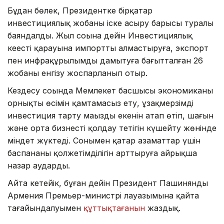
Бұдан бөлек, Президентке бірқатар
инвестициялық жобаны іске асыру барысы туралы
баяндалды. Жыл соңына дейін Инвестициялық
кеңестің қарауына импортты алмастыруға, экспорт
пен инфрақұрылымды дамытуға бағытталған 26
жобаны енгізу жоспарланып отыр.
Кездесу соңында Мемлекет басшысы экономиканың
орнықты өсімін қамтамасыз ету, ұзақмерзімді
инвестиция тарту маңызды екенін атап өтіп, шағын
және орта бизнесті қолдау тетігін күшейту жөнінде
міндет жүктеді. Сонымен қатар азаматтар үшін
баспананың қолжетімділігін арттыруға айрықша
назар аударды.
Айта кетейік, бұған дейін Президент Пашинянды
Армения Премьер-министрі лауазымына қайта
тағайындалуымен
құттықтағанын
жаздық.