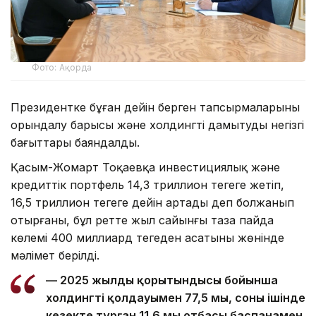
Фото: Ақорда
Президентке бұған дейін берген тапсырмаларының
орындалу барысы және холдингті дамытудың негізгі
бағыттары баяндалды.
Қасым-Жомарт Тоқаевқа инвестициялық және
кредиттік портфель 14,3 триллион теңгеге жетіп,
16,5 триллион теңгеге дейін артады деп болжанып
отырғаны, бұл ретте жыл сайынғы таза пайда
көлемі 400 миллиард теңгеден асатыны жөнінде
мәлімет берілді.
— 2025 жылдың қорытындысы бойынша
холдингтің қолдауымен 77,5 мың, соның ішінде
кезекте тұрған 11,6 мың отбасы баспанамен