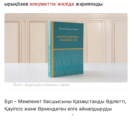
Қырықбаев
әлеуметтік желіде
жариялады.
Фото: видеодан алынған скрин
Бұл – Мемлекет басшысының Қазақстанды Әділетті,
Қауіпсіз және Өркендеген елге айналдыруды
көздеген ұлы мұратының сөзбен көмкерілген
жиынтық бейнесі.