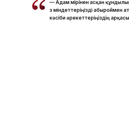
— Адам өмірінен асқан құндыл
өз міндеттеріңізді абыроймен 
кәсіби әрекеттеріңіздің арқасы
Бұл — нағыз азаматтық жауапке
айқын көрінісі. Осындай еңбек
білдіремін және алдағы қызметт
әкімі.