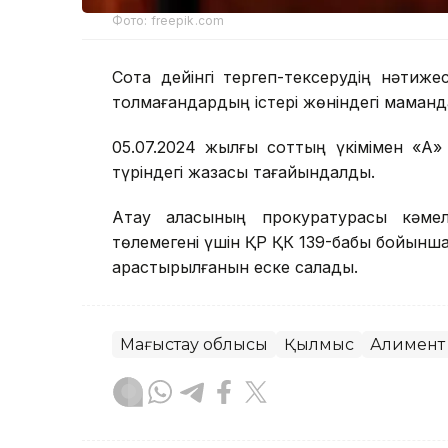
Фото: freepik.com
Сотқа дейінгі тергеп-тексерудің нәтиж
толмағандардың істері жөніндегі маман
05.07.2024 жылғы соттың үкімімен «А»
түріндегі жазасы тағайындалды.
Ақтау қаласының прокуратурасы кәме
төлемегені үшін ҚР ҚК 139-бабы бойынш
қарастырылғанын еске салады.
Маңғыстау облысы
Қылмыс
Алимент