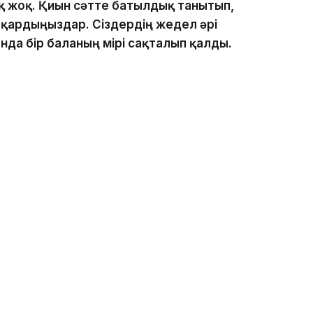
ық жоқ. Қиын сәтте батылдық танытып,
атқардыңыздар. Сіздердің жедел әрі
нда бір баланың өмірі сақталып қалды.
ршілік пен антқа адал қызмет етудің
теріңіз үшін шынайы алғысымды
еріңізге табыс тілеймін, — деді қала