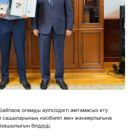
йпақов қоғамдық қауіпсіздікті қамтамасыз ету
 сақшыларының кәсібилігі мен жанқиярлығына
изашылығын білдірді.