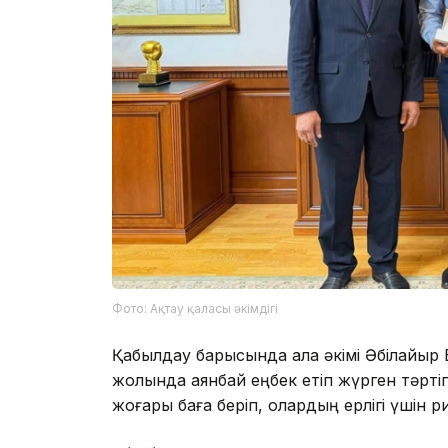
Фото: Ақтау қаласы әкімдігі
Қабылдау барысында қала әкімі Әбілқайыр Ба
жолында аянбай еңбек етіп жүрген тәртіп
жоғары баға беріп, олардың ерлігі үшін р