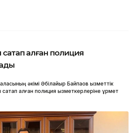
 сақтап қалған полиция
тады
аласының әкімі Әбілқайыр Байпақов қызметтік
н сақтап қалған полиция қызметкерлеріне құрмет