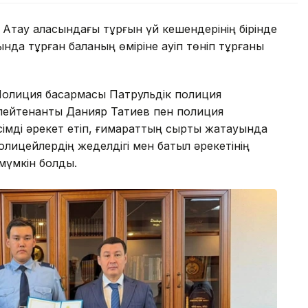
а Ақтау қаласындағы тұрғын үй кешендерінің бірінде
ында тұрған баланың өміріне қауіп төніп тұрғаны
 Полиция басқармасы Патрульдік полиция
лейтенанты Данияр Татиев пен полиция
імді әрекет етіп, ғимараттың сыртқы жақтауында
Полицейлердің жеделдігі мен батыл әрекетінің
мүмкін болды.