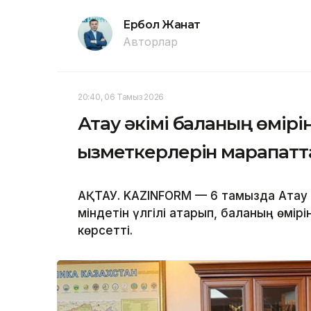
Ербол Жанат
Авторлар
20:40, 06 Тамыз 2026
Ақтау әкімі баланың өмірін
қызметкерлерін марапат
АҚТАУ. KAZINFORM — 6 тамызда Ақтау қ
міндетін үлгілі атқарып, баланың өмірі
көрсетті.