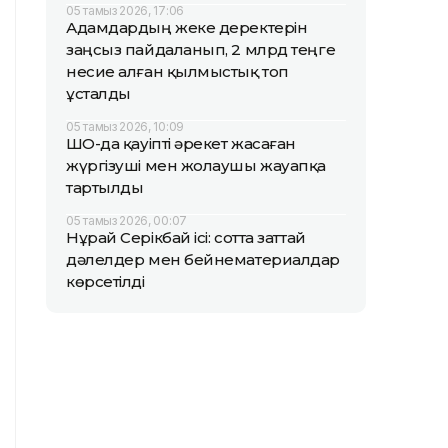
05 тамыз 2026, 17:06
Адамдардың жеке деректерін
заңсыз пайдаланып, 2 млрд теңге
несие алған қылмыстық топ
ұсталды
05 тамыз 2026, 10:09
ШҚО-да қауіпті әрекет жасаған
жүргізуші мен жолаушы жауапқа
тартылды
05 тамыз 2026, 00:07
Нұрай Серікбай ісі: сотта заттай
дәлелдер мен бейнематериалдар
көрсетілді