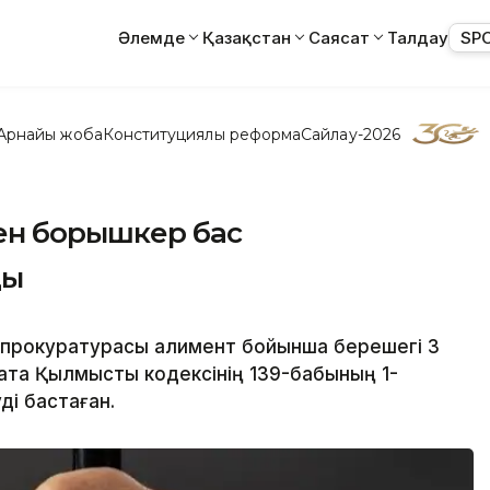
Әлемде
Қазақстан
Саясат
Талдау
SP
Арнайы жоба
Конституциялық реформа
Сайлау-2026
ген борышкер бас
ды
ң прокуратурасы алимент бойынша берешегі 3
атқа Қылмыстық кодексінің 139-бабының 1-
ді бастаған.