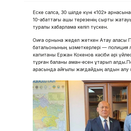
Еске салсақ, 30 шілде күні «102» арнасын
10-қабаттағы ашық терезенің сыртқы жақтау
туралы хабарлама келіп түскен.
Оқиға орнына жедел жеткен Ақтау қаласы
батальонының қызметкерлері — полиция 
капитаны Ержан Кокенов кәсіби әрі үйлес
тұрған баланы аман-есен құтқарып қалды.
арқасында қайғылы жағдайдың алдын алу 