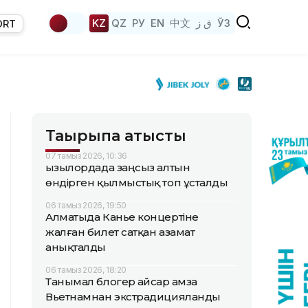
KZ
QZ
РУ
EN
中文
ق ز
ЎЗ
ORT
Тақырыпқа қатысты
07 тамыз 2026, 10:36
Қызылордада заңсыз алтын
өндірген қылмыстық топ ұсталды
06 тамыз 2026, 19:50
Алматыда Канье концертіне
жалған билет сатқан азамат
анықталды
06 тамыз 2026, 18:20
Танымал блогер Қайсар Қамза
Вьетнамнан экстрадицияланды