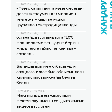
06 тамыз 2026, 10:34
«Пәтер сатып алуға көмектесемін»
деген желеумен 100 миллион
теңге жымқырған күдікті
Грузиядан экстрадицияланды
06 тамыз 2026, 10:30
Қостанайда тұрғындарға 120%
мөлшерлемемен қарыз беріп, 1
млрд теңге табыс тапқан адам
сотталды
06 тамыз 2026, 01:48
Бала-шағасы мен отбасы үшін
алаңдаған: Жамбыл облысындағы
қылмыстың мән-жайы белгілі
болды
05 тамыз 2026, 20:46
Маңғыстауда екі жасөспірім
мектеп оқушысын соққыға жығып,
видеоға түсірген