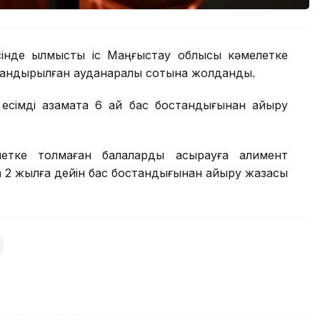
есінде қылмыстық іс Маңғыстау облысы кәмелетке
дандырылған ауданаралық сотына жолданды.
 есімді азаматқа 6 ай бас бостандығынан айыру
летке толмаған балаларды асырауға алимент
а 2 жылға дейін бас бостандығынан айыру жазасы