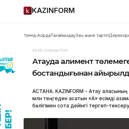
KAZINFORM
Ақорда
Тағайындау
Заң және тәртіп
Дерекқор
Тренд:
09:48, 23 Шілде 2024
Ақтауда алимент төлеме
бостандығынан айырыл
АСТАНА. KAZINFORM - Ақтау қаласыны
млн
теңгеден асатын «А» есімді азам
бөлігімен сотқа дейінгі тергеп-тексеру