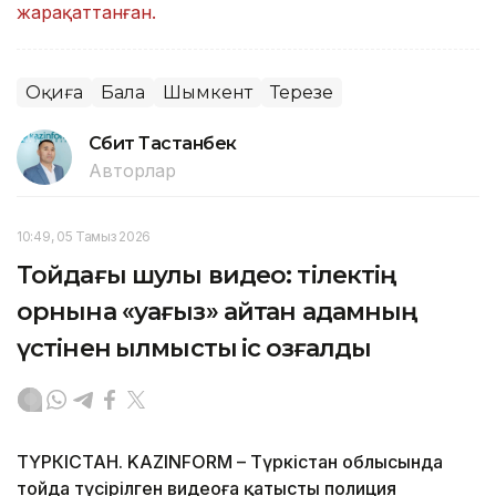
жарақаттанған.
Оқиға
Бала
Шымкент
Терезе
Сәбит Тастанбек
Авторлар
10:49, 05 Тамыз 2026
Тойдағы шулы видео: тілектің
орнына «уағыз» айтқан адамның
үстінен қылмыстық іс қозғалды
ТҮРКІСТАН. KAZINFORM – Түркістан облысында
тойда түсірілген видеоға қатысты полиция