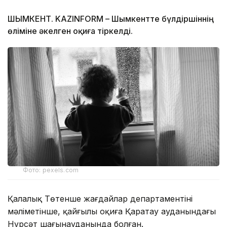
ШЫМКЕНТ. KAZINFORM – Шымкентте бүлдіршіннің
өліміне әкелген оқиға тіркелді.
Фото: pexels.com
Қалалық Төтенше жағдайлар департаментінің
мәліметінше, қайғылы оқиға Қаратау ауданындағы
Нұрсәт шағынауданында болған.