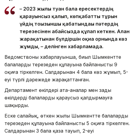
– 2023 жылы туған бала ересектердің
қарауынсыз қалып, көпқабатты тұрғын
үйдің тоғызыншы қабатындағы пәтердің
терезесінен абайсызда құлап кеткен. Алған
жарақатынан бүлдіршін оқиға орнында көз
жұмды, – делінген хабарламада.
Ведомствоның хабарлауынша, биыл Шымкентте
балалардың терезеден құлауына байланысты 9
оқиға тіркелген. Салдарынан 4 бала көз жұмып, 5-
еуі түрлі дәрежеде жарақаттанған.
Департамент өкілдері ата-аналар мен заңды
өкілдерді балаларды қараусыз қалдырмауға
шақырды.
Еске салайық, өткен жылы Шымкентте балалардың
терезеден құлауына байланысты 5 оқиға тіркелген.
Салдарынан 3 бала қаза тауып, 2-еуі