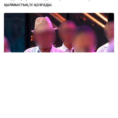
қылмыстық іс қозғады.
Фото: t.me/POLICE_of_KZ
Түркістан облысында өткен тойлардың бірінде
тілектің орнына діни «уағыз» айтқан ер адамның
видеосы әлеуметтік желіде кеңінен тарады.