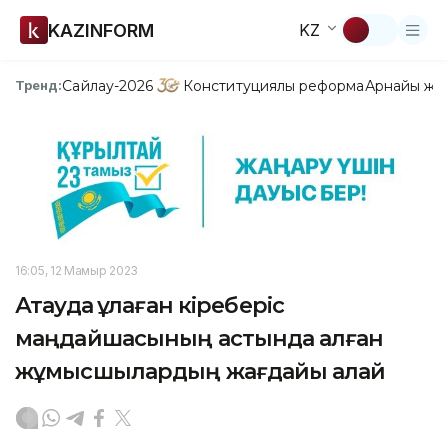
KAZINFORM
KZ
Сайлау-2026
Конституциялық реформа
Арнайы жо
Тренд:
16:05, 12 Мамыр 2023
Ақтауда құлаған кіреберіс
маңдайшасының астында қалған
жұмысшылардың жағдайы қалай