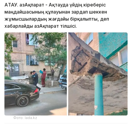
АҚТАУ. ҚазАқпарат - Ақтауда үйдің кіреберіс
маңдайшасының құлауынан зардап шеккен
жұмысшылардың жағдайы бірқалыпты, деп
хабарлайды ҚазАқпарат тілшісі.
Фото: lada.kz