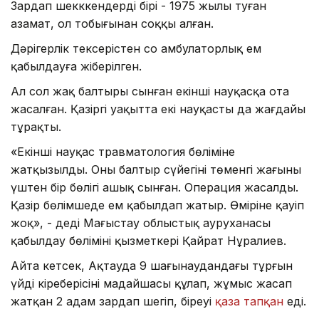
Зардап шекккендердің бірі - 1975 жылы туған
азамат, ол тобығынан соққы алған.
Дәрігерлік тексерістен соң амбулаторлық ем
қабылдауға жіберілген.
Ал сол жақ балтыры сынған екінші науқасқа ота
жасалған. Қазіргі уақытта екі науқастың да жағдайы
тұрақты.
«Екінші науқас травматология бөліміне
жатқызылды. Оның балтыр сүйегінің төменгі жағының
үштен бір бөлігі ашық сынған. Операция жасалды.
Қазір бөлімшеде ем қабылдап жатыр. Өміріне қауіп
жоқ», - деді Маңғыстау облыстық ауруханасы
қабылдау бөлімінің қызметкері Қайрат Нұралиев.
Айта кетсек, Ақтауда 9 шағынаудандағы тұрғын
үйдің кіреберісінің маңдайшасы құлап, жұмыс жасап
жатқан 2 адам зардап шегіп, біреуі
қаза тапқан
еді.