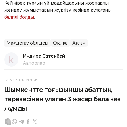
Кейінірек тұрғын үй маңдайшасының жоспарлы
жөндеу жұмыстарын жүргізу кезінде құлағаны
белгілі болды
.
Маңғыстау облысы
Оқиға
Ақтау
Индира Сатенбай
Авторлар
12:16, 05 Тамыз 2026
Шымкентте тоғызыншы қабаттың
терезесінен құлаған 3 жасар бала көз
жұмды