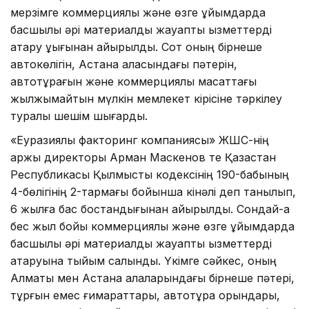
мерзімге коммерциялық және өзге ұйымдарда
басшылық әрі материалдық жауапты қызметтерді
атқару құқығынан айырылды. Сот оның бірнеше
автокөлігін, Астана қаласындағы пәтерін,
автотұрағын және коммерциялық мақсаттағы
жылжымайтын мүлкін мемлекет кірісіне тәркілеу
туралы шешім шығарды.
«Еуразиялық факторинг компаниясы» ЖШС-нің
қаржы директоры Арман Маскенов те Қазақстан
Республикасы Қылмыстық кодексінің 190-бабының
4-бөлігінің 2-тармағы бойынша кінәлі деп танылып,
6 жылға бас бостандығынан айырылды. Сондай-ақ
бес жыл бойы коммерциялық және өзге ұйымдарда
басшылық әрі материалдық жауапты қызметтерді
атқаруына тыйым салынды. Үкімге сәйкес, оның
Алматы мен Астана қалаларындағы бірнеше пәтері,
тұрғын емес ғимараттары, автотұрақ орындары,