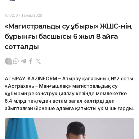
16:02, 07 Тамыз 2026
«Магистральдық су құбыры» ЖШС-нің
бұрынғы басшысы 6 жыл 8 айға
сотталды
АТЫРАУ. KAZINFORM – Атырау қаласының №2 соты
«Астрахань – Маңғышлақ» магистральдық су
құбырын реконструкциялау кезінде мемлекетке
6,4 млрд теңгеден астам залал келтірді деп
айыпталған бірнеше адамға қатысты үкім шығарды.