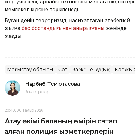
жер учаскесі, арнайы техникасы мен автокөліктері
мемлекет кірісіне тәркіленеді.
Бұған дейін терроризмді насихаттаған ақтөбелік 8
жылға
бас бостандығынан айырылғаны
жөнінде
жаздық.
Маңғыстау облысы
Сот
Заң және құқық
Қаржы ж
Нұрбибі Теміртасова
Авторлар
20:40, 06 Тамыз 2026
Ақтау әкімі баланың өмірін сақтап
қалған полиция қызметкерлерін