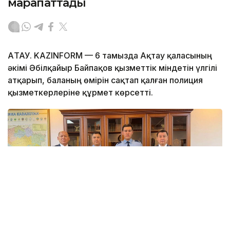
марапаттады
АҚТАУ. KAZINFORM — 6 тамызда Ақтау қаласының
әкімі Әбілқайыр Байпақов қызметтік міндетін үлгілі
атқарып, баланың өмірін сақтап қалған полиция
қызметкерлеріне құрмет көрсетті.