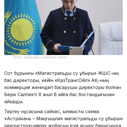
Фото: видеодан алынған скрин
Сот бұрынғы «Магистральдық су құбыры» ЖШС-нің
бас директоры, кейін «ҚазТрансОйл» АҚ-ның
коммерция жөніндегі басқарушы директоры болған
Берік Салпекті 6 жыл 8 айға бас бостандығынан
айырды.
Тергеу нұсқасына сәйкес, қылмыстық схема
«Астрахань – Маңғышлақ» магистральдық су құбырын
реконструкциялау жобасын іске асыру барысында