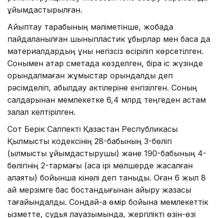
ұйымдастырылған.
Айыптау тарабының мәліметінше, жобада
пайдаланылған шыныпластик құбырлар мен басқа да
материалдардың құны негізсіз өсіріліп көрсетілген.
Сонымен қатар сметада көзделген, бірақ іс жүзінде
орындалмаған жұмыстар орындалды деп
рәсімделіп, қабылдау актілеріне енгізілген. Соның
салдарынан мемлекетке 6,4 млрд теңгеден астам
залал келтірілген.
Сот Берік Салпекті Қазақстан Республикасы
Қылмыстық кодексінің 28-бабының 3-бөлігі
(қылмысты ұйымдастырушы) және 190-бабының 4-
бөлігінің 2-тармағы (аса ірі мөлшерде жасалған
алаяқтық) бойынша кінәлі деп таныды. Оған 6 жыл 8
ай мерзімге бас бостандығынан айыру жазасы
тағайындалды. Сондай-ақ өмір бойына мемлекеттік
қызметте, судья лауазымында, жергілікті өзін-өзі