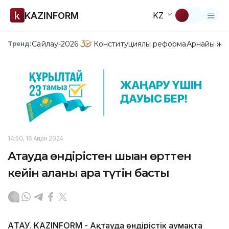
KAZINFORM
KZ
Сайлау-2026
Конституциялық реформа
Арнайы жо
Тренд:
14:50, 16 Ақпан 2024
Ақтауда өндірістен шыққан өрттен
кейін қаланы қара түтін басты
АҚТАУ. KAZINFORM - Ақтауда өндірістік аумақта