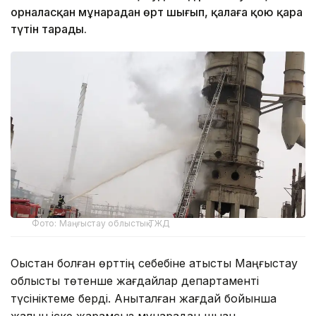
орналасқан мұнарадан өрт шығып, қалаға қою қара
түтін тарады.
Фото: Маңғыстау облыстық ТЖД
Оқыстан болған өрттің себебіне қатысты Маңғыстау
облыстық төтенше жағдайлар департаменті
түсініктеме берді. Анықталған жағдай бойынша
жалын іске жарамсыз мұнарадан шыққан.