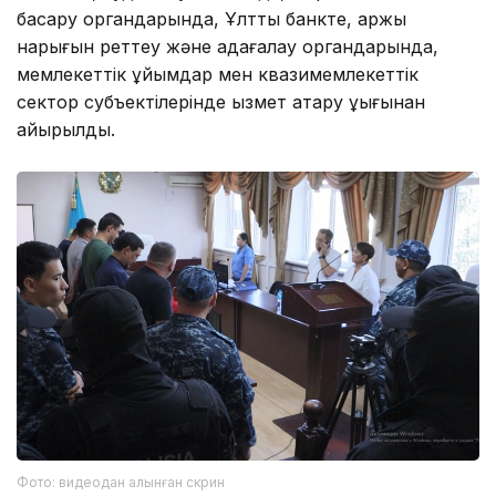
басқару органдарында, Ұлттық банкте, қаржы
нарығын реттеу және қадағалау органдарында,
мемлекеттік ұйымдар мен квазимемлекеттік
сектор субъектілерінде қызмет атқару құқығынан
айырылды.
Фото: видеодан алынған скрин