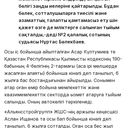
бөлігі заңды иелеріне қайтарылды. Бұдан
бөлек, сотталушыларға тиесілі және
азаматтық талапты қамтамасыз ету үшін
қажет өзге де мүліктерге салынған тыйым
сақталды,-деді №2 қалалық сотының
судьясы Нұртас Бөлекбаев.
Осы іс бойынша айыпталған Асқар Күлтумиев те
Қазақстан Республикасы Қылмыстық кодексінің 190-
бабының 4-бөлігінің 2-тармағы (аса ірі мөлшерде
жасалған алаяқтық) бойынша кінәлі деп танылып, 6
жылға бас бостандығынан айырылды. Сонымен
қатар оған өмір бойына мемлекеттік және
квазимемлекеттік секторда қызмет атқаруға тыйым
салынды. Оның автокөлігі тәркіленеді.
«Альянсстройгрупп» ЖШС-нің қаржылық кеңесшісі
Аслан Ищанов та осы бап бойынша кінәлі деп
танылып, 6 жылға сотталды. Оған қоса бес жыл