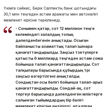
Үкімге сәйкес, Берік Салпектің банк шотындағы
30,1 млн теңгеден астам қаражаты мен автокөлігі
мемлекет кірісіне тәркіленеді.
- Сонымен қатар, сот 12 миллион теңге
көлеміндегі залалдың толық
дәлелденбегенін анықтады. Осыған
байланысты азаматтық талап ішінара
қанағаттандырылды. Заңсыз түзетулерге
қатысты 6 миллиард теңгеден астам сома
бойынша талап қанағаттандырылды. Сот
талқылауы барысында құбырдың түрі
заңсыз өзгертілгені анықталды.
Сондықтан осы бөлігі бойынша талап-арыз
қанағаттандырылды. Сондай-ақ, сот
тергеуі барысында дәлелденген мүліктерге
салынған тыйымдардың бір бөлігі
мемлекет кірісіне өндірілді, ал қалған