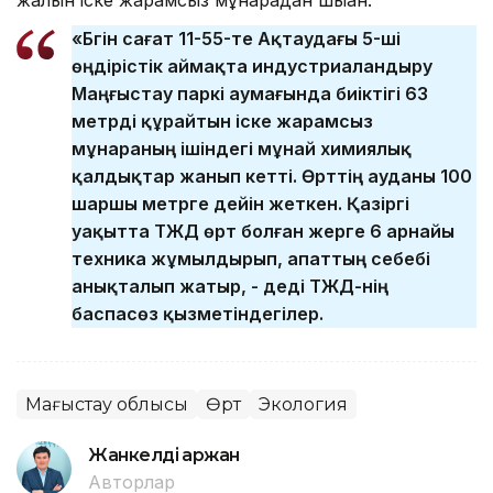
«Бүгін сағат 11-55-те Ақтаудағы 5-ші
өңдірістік аймақта индустриаландыру
Маңғыстау паркі аумағында биіктігі 63
метрді құрайтын іске жарамсыз
мұнараның ішіндегі мұнай химиялық
қалдықтар жанып кетті. Өрттің ауданы 100
шаршы метрге дейін жеткен. Қазіргі
уақытта ТЖД өрт болған жерге 6 арнайы
техника жұмылдырып, апаттың себебі
анықталып жатыр, - деді ТЖД-нің
баспасөз қызметіндегілер.
Маңғыстау облысы
Өрт
Экология
Жанкелді Қаржан
Авторлар