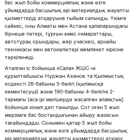
бес жыл бойы коммерциялық және өзге
ұйымдарда басшылық әрі материалдық жауапты
қызметтерді атқаруына тыйым салынды. Үкімге
сәйкес, оның Алматы мен Астана қалаларындағы
бірнеше пәтері, тұрғын емес ғимараттары,
автотұрақ орындары, жер учаскесі, арнайы
техникасы мен автокөліктері мемлекет кірісіне
тәркіленеді.
Аталған іс бойынша «Сала» ЖШС-нің
құрылтайшысы Нұржан Аханов та Қылмыстық
кодекстің 28-бабының 5-бөлігі (қылмысқа
көмектесуші) және 190-бабының 4-бөлігінің 2-
тармағы (аса ірі мөлшерде жасалған алаяқтық)
бойынша кінәлі деп танылды. Сот оған 5 жыл
мерзімге бас бостандығынан айыру жазасын
тағайындады. Сонымен қатар 5 жыл бойы
коммерциялық және өзге ұйымдарда басшылық
әрі материалдық жауапты қызметтерді атқару