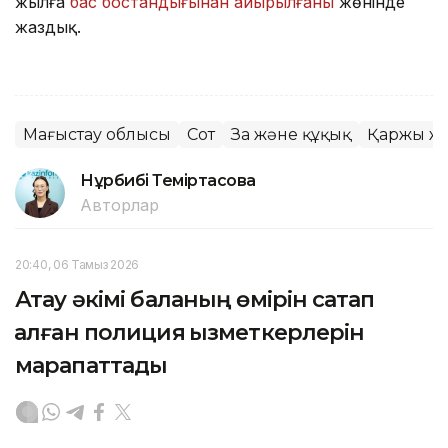
жылға
бас бостандығынан айырылғаны
жөнінде
жаздық.
Маңғыстау облысы
Сот
Заң және құқық
Қаржы ж
Нұрбибі Теміртасова
Авторлар
20:40, 06 Тамыз 2026
Ақтау әкімі баланың өмірін сақтап
қалған полиция қызметкерлерін
марапаттады