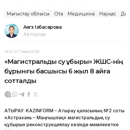
Маңғыстау облысы
Ота
Медицина
Науқас
Ден
Аягөз Ізбасарова
Авторлар
16:02, 07 Тамыз 2026
«Магистральдық су құбыры» ЖШС-нің
бұрынғы басшысы 6 жыл 8 айға
сотталды
АТЫРАУ. KAZINFORM – Атырау қаласының №2 соты
«Астрахань – Маңғышлақ» магистральдық су
құбырын реконструкциялау кезінде мемлекетке