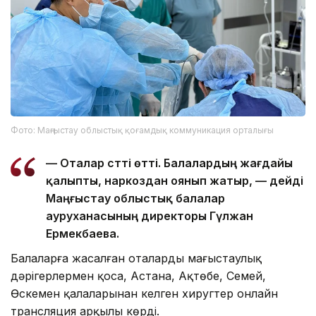
Фото: Маңғыстау облыстық қоғамдық коммуникация орталығы
— Оталар сәтті өтті. Балалардың жағдайы
қалыпты, наркоздан оянып жатыр, — дейді
Маңғыстау облыстық балалар
ауруханасының директоры Гүлжан
Ермекбаева.
Балаларға жасалған оталарды маңғыстаулық
дәрігерлермен қоса, Астана, Ақтөбе, Семей,
Өскемен қалаларынан келген хиругтер онлайн
трансляция арқылы көрді.