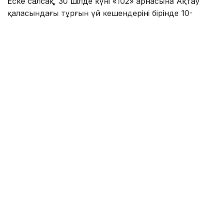
Еске салсақ, 30 шілде күні «102» арнасына Ақтау
қаласындағы тұрғын үй кешендерінің бірінде 10-
қабаттағы ашық терезенің сыртқы жақтауында
тұрған баланың өміріне қауіп төніп тұрғаны туралы
хабарлама келіп түскен.
Оқиға орнына жедел жеткен Ақтау қаласы
Полиция басқармасы Патрульдік полиция
батальонының қызметкерлері — полиция
лейтенанты Данияр Татиев пен полиция капитаны
Ержан Кокенов кәсіби әрі үйлесімді әрекет етіп,
ғимараттың сыртқы жақтауында тұрған баланы
аман-есен құтқарып қалды.Полицейлердің
жеделдігі мен батыл әрекетінің арқасында қайғылы
жағдайдың алдын алу мүмкін болды.