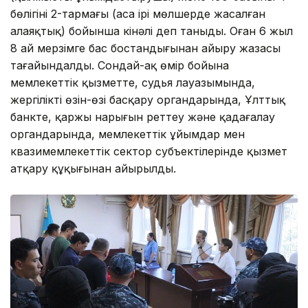
бөлігінің 2-тармағы (аса ірі мөлшерде жасалған
алаяқтық) бойынша кінәлі деп таныды. Оған 6 жыл
8 ай мерзімге бас бостандығынан айыру жазасы
тағайындалды. Сондай-ақ өмір бойына
мемлекеттік қызметте, судья лауазымында,
жергілікті өзін-өзі басқару органдарында, Ұлттық
банкте, қаржы нарығын реттеу және қадағалау
органдарында, мемлекеттік ұйымдар мен
квазимемлекеттік сектор субъектілерінде қызмет
атқару құқығынан айырылды.