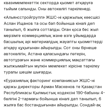
квазимемлекеттік секторда қызмет атқаруға
тыйым салынды. Оның автокөлігі тәркіленеді.
«Альянсстройгрупп» ЖШС-нің қаржылық кеңесшісі
Аслан Ищанов та осы бап бойынша кінәлі деп
танылып, 6 жылға сотталды. Оған қоса бес жыл
мерзімге коммерциялық және өзге ұйымдарда
басшылық әрі материалдық жауапты қызметтерді
атқару құқығынан айырылды. Сот оның бірнеше
автокөлігін, Астана қаласындағы пәтерін,
автотұрағын және коммерциялық мақсаттағы
жылжымайтын мүлкін мемлекет кірісіне тәркілеу
туралы шешім шығарды.
«Еуразиялық факторинг компаниясы» ЖШС-нің
қаржы директоры Арман Маскенов те Қазақстан
Республикасы Қылмыстық кодексінің 190-бабының 4-
бөлігінің 2-тармағы бойынша кінәлі деп танылып, 6
жылға бас бостандығынан айырылды. Сондай-ақ