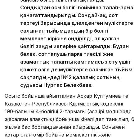
Сондықтан осы бөлігі бойынша талап-арыз
қанағаттандырылды. Сондай-ақ, сот
тергеуі барысында дәлелденген мүліктерге
салынған тыйымдардың бір бөлігі
мемлекет кірісіне өндірілді, ал қалған
бөлігі заңды иелеріне қайтарылды. Бұдан
бөлек, сотталушыларға тиесілі және
азаматтық талапты қамтамасыз ету үшін
қажет өзге де мүліктерге салынған тыйым
сақталды,-деді №2 қалалық сотының
судьясы Нұртас Бөлекбаев.
Осы іс бойынша айыпталған Асқар Күлтумиев те
Қазақстан Республикасы Қылмыстық кодексінің
190-бабының 4-бөлігінің 2-тармағы (аса ірі мөлшерде
жасалған алаяқтық) бойынша кінәлі деп танылып, 6
жылға бас бостандығынан айырылды. Сонымен
қатар оған өмір бойына мемлекеттік және