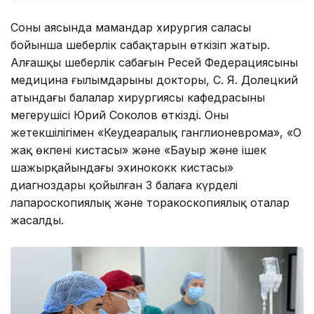
Соның аясында мамандар хирургия саласы
бойынша шеберлік сабақтарын өткізіп жатыр.
Алғашқы шеберлік сабағын Ресей Федерациясының
медицина ғылымдарының докторы, С. Я. Долецкий
атындағы балалар хирургиясы кафедрасының
меңгерушісі Юрий Соколов өткізді. Оның
жетекшілігімен «Кеудеаралық ганглионеврома», «Оң
жақ өкпенің кистасы» және «Бауыр және ішек
шажырқайындағы эхинококк кистасы»
диагноздары қойылған 3 балаға күрделі
лапароскопиялық және торакоскопиялық оталар
жасалды.