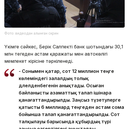
Фото: видеодан алынған скрин
Үкімге сәйкес, Берік Салпектің банк шотындағы 30,1
млн теңгеден астам қаражаты мен автокөлігі
мемлекет кірісіне тәркіленеді.
- Сонымен қатар, сот 12 миллион теңге
көлеміндегі залалдың толық
дәлелденбегенін анықтады. Осыған
байланысты азаматтық талап ішінара
қанағаттандырылды. Заңсыз түзетулерге
қатысты 6 миллиард теңгеден астам сома
бойынша талап қанағаттандырылды. Сот
талқылауы барысында құбырдың түрі
заңсыз өзгертілгені анықталды.