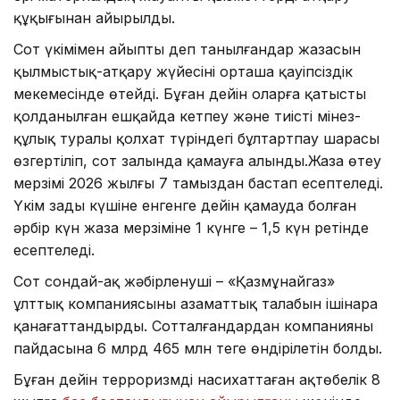
құқығынан айырылды.
Сот үкімімен айыпты деп танылғандар жазасын
қылмыстық-атқару жүйесінің орташа қауіпсіздік
мекемесінде өтейді. Бұған дейін оларға қатысты
қолданылған ешқайда кетпеу және тиісті мінез-
құлық туралы қолхат түріндегі бұлтартпау шарасы
өзгертіліп, сот залында қамауға алынды.Жаза өтеу
мерзімі 2026 жылғы 7 тамыздан бастап есептеледі.
Үкім заңды күшіне енгенге дейін қамауда болған
әрбір күн жаза мерзіміне 1 күнге – 1,5 күн ретінде
есептеледі.
Сот сондай-ақ жәбірленуші – «Қазмұнайгаз»
ұлттық компаниясының азаматтық талабын ішінара
қанағаттандырды. Сотталғандардан компанияның
пайдасына 6 млрд 465 млн теңге өндірілетін болды.
Бұған дейін терроризмді насихаттаған ақтөбелік 8