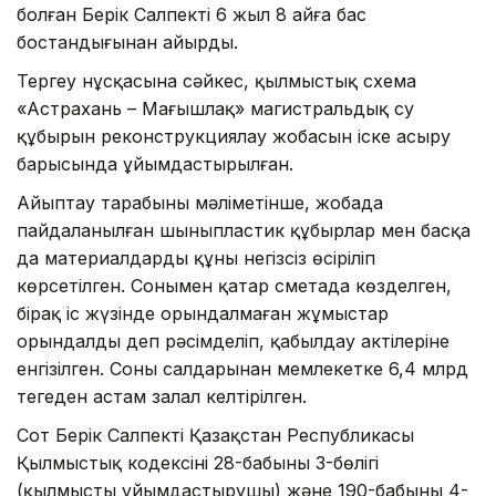
болған Берік Салпекті 6 жыл 8 айға бас
бостандығынан айырды.
Тергеу нұсқасына сәйкес, қылмыстық схема
«Астрахань – Маңғышлақ» магистральдық су
құбырын реконструкциялау жобасын іске асыру
барысында ұйымдастырылған.
Айыптау тарабының мәліметінше, жобада
пайдаланылған шыныпластик құбырлар мен басқа
да материалдардың құны негізсіз өсіріліп
көрсетілген. Сонымен қатар сметада көзделген,
бірақ іс жүзінде орындалмаған жұмыстар
орындалды деп рәсімделіп, қабылдау актілеріне
енгізілген. Соның салдарынан мемлекетке 6,4 млрд
теңгеден астам залал келтірілген.
Сот Берік Салпекті Қазақстан Республикасы
Қылмыстық кодексінің 28-бабының 3-бөлігі
(қылмысты ұйымдастырушы) және 190-бабының 4-