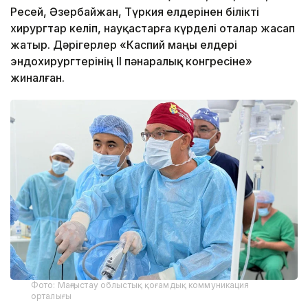
Ресей, Әзербайжан, Түркия елдерінен білікті
хирургтар келіп, науқастарға күрделі оталар жасап
жатыр. Дәрігерлер «Каспий маңы елдері
эндохирургтерінің II пәнаралық конгресіне»
жиналған.
Фото: Маңғыстау облыстық қоғамдық коммуникация
орталығы