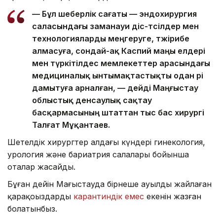
— Бұл шеберлік сағаты — эндохирургия
саласындағы заманауи әдіс-тәсілдер мен
технологияларды меңгеруге, тәжірибе
алмасуға, сондай-ақ Каспий маңы елдері
мен түркітілдес мемлекеттер арасындағы
медициналық ынтымақтастықты одан әрі
дамытуға арналған, — дейді Маңғыстау
облыстық денсаулық сақтау
басқармасының штаттан тыс бас хирургі
Талғат Мұқантаев.
Шетелдік хирургтер алдағы күндері гинекология,
урология және бариатрия салалары бойынша
оталар жасайды.
Бұған дейін Маңғыстауда бірнеше ауылды жайлаған
қарақоңыздардың
карантиндік емес
екенін жазған
болатынбыз.