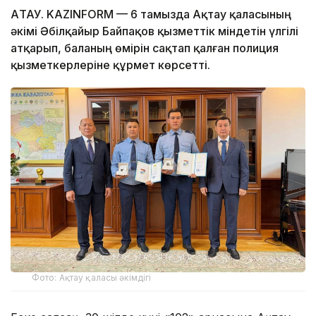
АҚТАУ. KAZINFORM — 6 тамызда Ақтау қаласының
әкімі Әбілқайыр Байпақов қызметтік міндетін үлгілі
атқарып, баланың өмірін сақтап қалған полиция
қызметкерлеріне құрмет көрсетті.
Фото: Ақтау қаласы әкімдігі