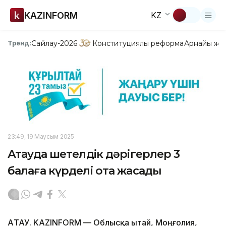
KAZINFORM
KZ
Сайлау-2026
Конституциялық реформа
Арнайы жо
Тренд:
23:49, 19 Маусым 2025
Ақтауда шетелдік дәрігерлер 3
балаға күрделі ота жасады
АҚТАУ. KAZINFORM — Облысқа Қытай, Моңғолия,