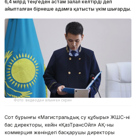
6,4 млрд теңгеден астам залал келтірді деп
айыпталған бірнеше адамға қатысты үкім шығарды.
Фото: видеодан алынған скрин
Сот бұрынғы «Магистральдық су құбыры» ЖШС-нің
бас директоры, кейін «ҚазТрансОйл» АҚ-ның
коммерция жөніндегі басқарушы директоры