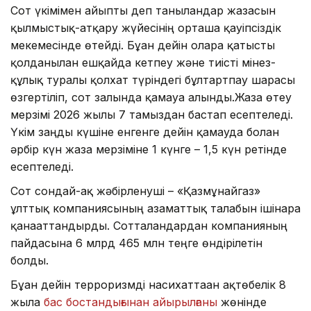
Сот үкімімен айыпты деп танылғандар жазасын
қылмыстық-атқару жүйесінің орташа қауіпсіздік
мекемесінде өтейді. Бұған дейін оларға қатысты
қолданылған ешқайда кетпеу және тиісті мінез-
құлық туралы қолхат түріндегі бұлтартпау шарасы
өзгертіліп, сот залында қамауға алынды.Жаза өтеу
мерзімі 2026 жылғы 7 тамыздан бастап есептеледі.
Үкім заңды күшіне енгенге дейін қамауда болған
әрбір күн жаза мерзіміне 1 күнге – 1,5 күн ретінде
есептеледі.
Сот сондай-ақ жәбірленуші – «Қазмұнайгаз»
ұлттық компаниясының азаматтық талабын ішінара
қанағаттандырды. Сотталғандардан компанияның
пайдасына 6 млрд 465 млн теңге өндірілетін
болды.
Бұған дейін терроризмді насихаттаған ақтөбелік 8
жылға
бас бостандығынан айырылғаны
жөнінде