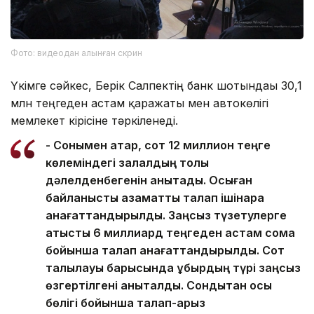
Фото: видеодан алынған скрин
Үкімге сәйкес, Берік Салпектің банк шотындағы 30,1
млн теңгеден астам қаражаты мен автокөлігі
мемлекет кірісіне тәркіленеді.
- Сонымен қатар, сот 12 миллион теңге
көлеміндегі залалдың толық
дәлелденбегенін анықтады. Осыған
байланысты азаматтық талап ішінара
қанағаттандырылды. Заңсыз түзетулерге
қатысты 6 миллиард теңгеден астам сома
бойынша талап қанағаттандырылды. Сот
талқылауы барысында құбырдың түрі заңсыз
өзгертілгені анықталды. Сондықтан осы
бөлігі бойынша талап-арыз