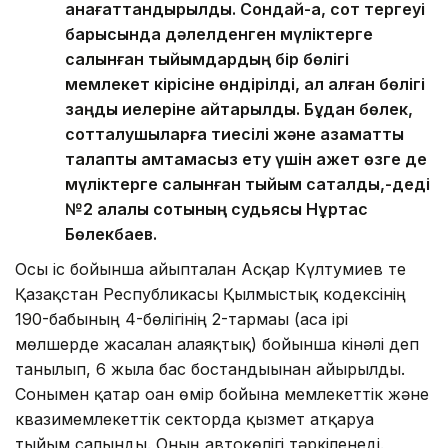
қанағаттандырылды. Сондай-ақ, сот тергеуі
барысында дәлелденген мүліктерге
салынған тыйымдардың бір бөлігі
мемлекет кірісіне өндірілді, ал қалған бөлігі
заңды иелеріне қайтарылды. Бұдан бөлек,
сотталушыларға тиесілі және азаматтық
талапты қамтамасыз ету үшін қажет өзге де
мүліктерге салынған тыйым сақталды,-деді
№2 қалалық сотының судьясы Нұртас
Бөлекбаев.
Осы іс бойынша айыпталған Асқар Күлтумиев те
Қазақстан Республикасы Қылмыстық кодексінің
190-бабының 4-бөлігінің 2-тармағы (аса ірі
мөлшерде жасалған алаяқтық) бойынша кінәлі деп
танылып, 6 жылға бас бостандығынан айырылды.
Сонымен қатар оған өмір бойына мемлекеттік және
квазимемлекеттік секторда қызмет атқаруға
тыйым салынды. Оның автокөлігі тәркіленеді.