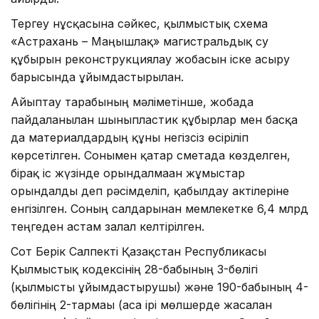
Тергеу нұсқасына сәйкес, қылмыстық схема
«Астрахань – Маңғышлақ» магистральдық су
құбырын реконструкциялау жобасын іске асыру
барысында ұйымдастырылған.
Айыптау тарабының мәліметінше, жобада
пайдаланылған шыныпластик құбырлар мен басқа
да материалдардың құны негізсіз өсіріліп
көрсетілген. Сонымен қатар сметада көзделген,
бірақ іс жүзінде орындалмаған жұмыстар
орындалды деп рәсімделіп, қабылдау актілеріне
енгізілген. Соның салдарынан мемлекетке 6,4 млрд
теңгеден астам залал келтірілген.
Сот Берік Салпекті Қазақстан Республикасы
Қылмыстық кодексінің 28-бабының 3-бөлігі
(қылмысты ұйымдастырушы) және 190-бабының 4-
бөлігінің 2-тармағы (аса ірі мөлшерде жасалған