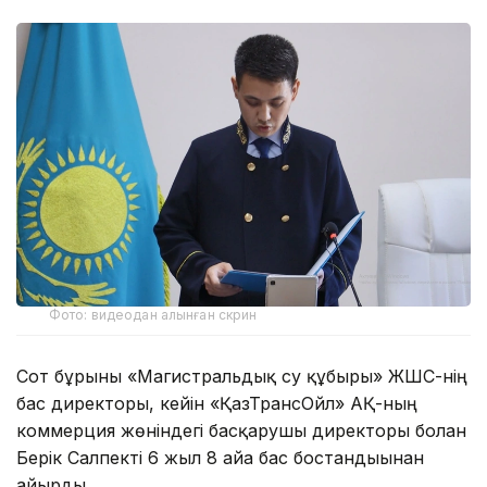
Фото: видеодан алынған скрин
Сот бұрынғы «Магистральдық су құбыры» ЖШС-нің
бас директоры, кейін «ҚазТрансОйл» АҚ-ның
коммерция жөніндегі басқарушы директоры болған
Берік Салпекті 6 жыл 8 айға бас бостандығынан
айырды.