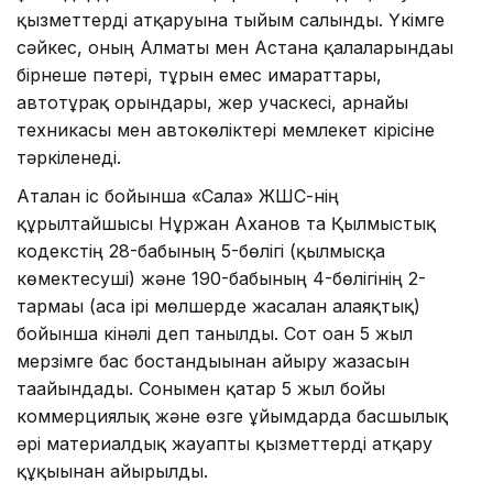
қызметтерді атқаруына тыйым салынды. Үкімге
сәйкес, оның Алматы мен Астана қалаларындағы
бірнеше пәтері, тұрғын емес ғимараттары,
автотұрақ орындары, жер учаскесі, арнайы
техникасы мен автокөліктері мемлекет кірісіне
тәркіленеді.
Аталған іс бойынша «Сала» ЖШС-нің
құрылтайшысы Нұржан Аханов та Қылмыстық
кодекстің 28-бабының 5-бөлігі (қылмысқа
көмектесуші) және 190-бабының 4-бөлігінің 2-
тармағы (аса ірі мөлшерде жасалған алаяқтық)
бойынша кінәлі деп танылды. Сот оған 5 жыл
мерзімге бас бостандығынан айыру жазасын
тағайындады. Сонымен қатар 5 жыл бойы
коммерциялық және өзге ұйымдарда басшылық
әрі материалдық жауапты қызметтерді атқару
құқығынан айырылды.