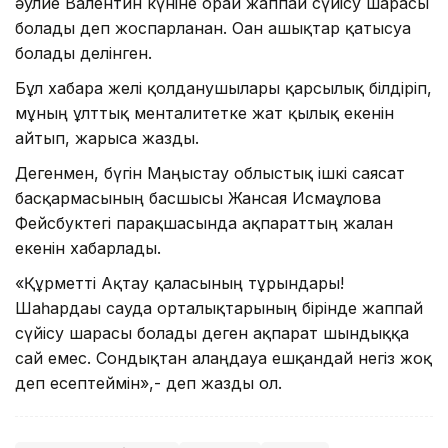
әулие Валентин күніне орай жаппай сүйісу шарасы
болады деп жоспарланған. Оған ғашықтар қатысуға
болады делінген.
Бұл хабарға желі қолданушылары қарсылық білдіріп,
мұның ұлттық менталитетке жат қылық екенін
айтып, жарыса жазды.
Дегенмен, бүгін Маңғыстау облыстық ішкі саясат
басқармасының басшысы Жансая Исмағұлова
Фейсбуктегі парақшасында ақпараттың жалған
екенін хабарлады.
«Құрметті Ақтау қаласының тұрғындары!
Шаһардағы сауда орталықтарының бірінде жаппай
сүйісу шарасы болады деген ақпарат шындыққа
сай емес. Сондықтан алаңдауға ешқандай негіз жоқ
деп есептеймін»,- деп жазды ол.