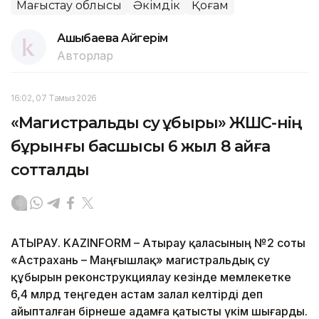
Маңғыстау облысы
Әкімдік
Қоғам
Ашықбаева Aйгepiм
Авторлар
16:02, 07 Тамыз 2026
«Магистральдық су құбыры» ЖШС-нің
бұрынғы басшысы 6 жыл 8 айға
сотталды
АТЫРАУ. KAZINFORM – Атырау қаласының №2 соты
«Астрахань – Маңғышлақ» магистральдық су
құбырын реконструкциялау кезінде мемлекетке
6,4 млрд теңгеден астам залал келтірді деп
айыпталған бірнеше адамға қатысты үкім шығарды.