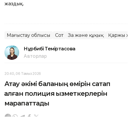
жаздық.
Маңғыстау облысы
Сот
Заң және құқық
Қаржы ж
Нұрбибі Теміртасова
Авторлар
20:40, 06 Тамыз 2026
Ақтау әкімі баланың өмірін сақтап
қалған полиция қызметкерлерін
марапаттады