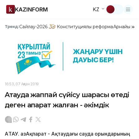
KAZINFORM
KZ
Сайлау-2026
Конституциялық реформа
Арнайы жо
Тренд:
16:53, 07 Ақпан 2019
Ақтауда жаппай сүйісу шарасы өтеді
деген ақпарат жалған - әкімдік
АҚТАУ. ҚазАқпарат - Ақтаудағы сауда орындарының