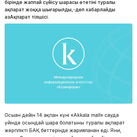
бірінде жаппай сүйісу шарасы өтетіні туралы
ақпарат жоққа шығарылды,-деп хабарлайды
ҚазАқпарат тілшісі.
Осыған дейін 14 ақпан күні «Akkala mall» сауда
үйінде осындай шара болатыны туралы ақпарат
жергілікті БАҚ беттерінде жарияланған еді. Яғни,