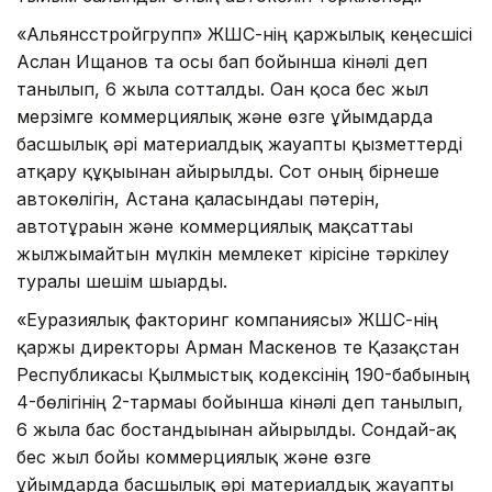
«Альянсстройгрупп» ЖШС-нің қаржылық кеңесшісі
Аслан Ищанов та осы бап бойынша кінәлі деп
танылып, 6 жылға сотталды. Оған қоса бес жыл
мерзімге коммерциялық және өзге ұйымдарда
басшылық әрі материалдық жауапты қызметтерді
атқару құқығынан айырылды. Сот оның бірнеше
автокөлігін, Астана қаласындағы пәтерін,
автотұрағын және коммерциялық мақсаттағы
жылжымайтын мүлкін мемлекет кірісіне тәркілеу
туралы шешім шығарды.
«Еуразиялық факторинг компаниясы» ЖШС-нің
қаржы директоры Арман Маскенов те Қазақстан
Республикасы Қылмыстық кодексінің 190-бабының
4-бөлігінің 2-тармағы бойынша кінәлі деп танылып,
6 жылға бас бостандығынан айырылды. Сондай-ақ
бес жыл бойы коммерциялық және өзге
ұйымдарда басшылық әрі материалдық жауапты