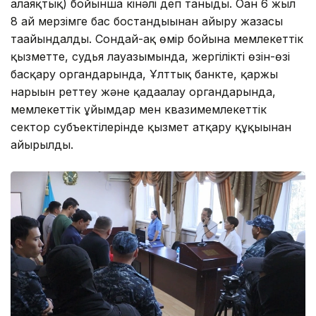
алаяқтық) бойынша кінәлі деп таныды. Оған 6 жыл
8 ай мерзімге бас бостандығынан айыру жазасы
тағайындалды. Сондай-ақ өмір бойына мемлекеттік
қызметте, судья лауазымында, жергілікті өзін-өзі
басқару органдарында, Ұлттық банкте, қаржы
нарығын реттеу және қадағалау органдарында,
мемлекеттік ұйымдар мен квазимемлекеттік
сектор субъектілерінде қызмет атқару құқығынан
айырылды.