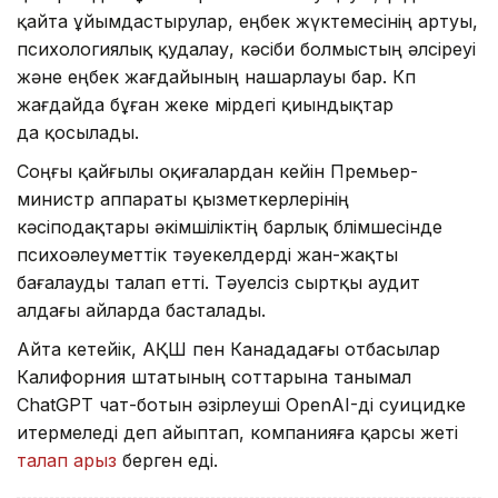
қайта ұйымдастырулар, еңбек жүктемесінің артуы,
психологиялық қудалау, кәсіби болмыстың әлсіреуі
және еңбек жағдайының нашарлауы бар. Көп
жағдайда бұған жеке өмірдегі қиындықтар
да қосылады.
Соңғы қайғылы оқиғалардан кейін Премьер-
министр аппараты қызметкерлерінің
кәсіподақтары әкімшіліктің барлық бөлімшесінде
психоәлеуметтік тәуекелдерді жан-жақты
бағалауды талап етті. Тәуелсіз сыртқы аудит
алдағы айларда басталады.
Айта кетейік, АҚШ пен Канададағы отбасылар
Калифорния штатының соттарына танымал
ChatGPT чат-ботын әзірлеуші OpenAI-ді суицидке
итермеледі деп айыптап, компанияға қарсы жеті
талап арыз
берген еді.