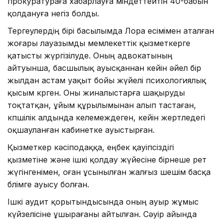
прокуратураға хабарлауға міндеттейтін 40-бабын
қолдануға негіз болды.
Тергеулердің бірі басылымда Лора есімімен аталған
жоғары лауазымды мемлекеттік қызметкерге
қатысты жүргізілуде. Оның адвокатының
айтуынша, басшылық ауысқаннан кейін әйел бір
жылдан астам уақыт бойы жүйелі психологиялық
қысым көрген. Оны жиналыстарға шақыруды
тоқтатқан, ұйым құрылымынан алып тастаған,
көпшілік алдында келемеждеген, кейін жертөледегі
оқшауланған кабинетке ауыстырған.
Қызметкер кәсіподаққа, еңбек қауіпсіздігі
қызметіне және ішкі қолдау жүйесіне бірнеше рет
жүгінгенімен, оған ұсынылған жалғыз шешім басқа
бөлімге ауысу болған.
Ішкі аудит қорытындысында оның ауыр жұмыс
күйзелісіне ұшырағаны айтылған. Сәуір айында