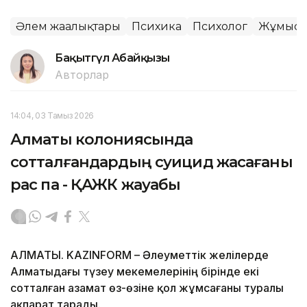
Әлем жаңалықтары
Психика
Психолог
Жұмыс
Бақытгүл Абайқызы
Авторлар
14:04, 03 Тамыз 2026
Алматы колониясында
сотталғандардың суицид жасағаны
рас па - ҚАЖК жауабы
АЛМАТЫ. KAZINFORM – Әлеуметтік желілерде
Алматыдағы түзеу мекемелерінің бірінде екі
сотталған азамат өз-өзіне қол жұмсағаны туралы
ақпарат тарады.