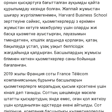
орнын қысқартуға бағытталған ауқымды қайта
құрылымдау кезінде болған. Жаппай жұмыстан
шығару жүргізілмегенімен, Harvard Business School
зерттеуіне сәйкес, қызметкерлерді өз еркімен
жұмыстан кетуге мәжбүрлеу үшін оларды жиі
басқа қызметке ауыстырған, лауазымын
төмендеткен, көпшілік алдында қорлаған, қатаң
бақылауда ұстап, ұзақ уақыт белгісіздік
жағдайында қалдырған. Басшылардың жұмысы
бөлімнен кеткен қызметкерлер саны бойынша
бағаланған.
2019 жылы Франция соты France Télécom
компаниясының бұрынғы басшыларын
қызметкерлерге моральдық қысым көрсеткені үшін
кінәлі деп таныды. Соттың шешімінде мәселе
штатты қысқартудың өзінде емес, оған қол жеткізу
үшін қолданылған әдістерде екені айтылды. Сот
пікірінше, компания басшылығы қызметкерлердің