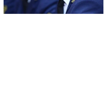
Фото: gov.kz
Ведомствоның мәліметінше, қазіргі уақытта
прокуратура жеке сот орындаушыларының
өндірісіндегі атқарушылық құжаттардың орындалу
заңдылығына тексеру жүргізіп жатыр.
Тексеру барысында жекелеген сот
орындаушылардың борышкерлерден өндіріп
алынған қаражатты өндіріп алушыларға аударуға