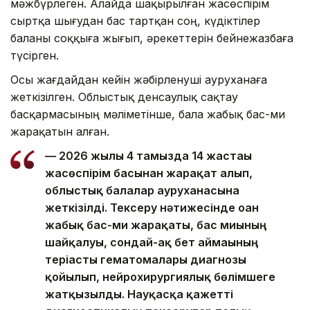
мәжбүрлеген. Алайда шақырылған жасөспірім
сыртқа шығудан бас тартқан соң, күдіктілер
баланы соққыға жығып, әрекеттерін бейнежазбаға
түсірген.
Осы жағдайдан кейін жәбірленуші ауруханаға
жеткізілген. Облыстық денсаулық сақтау
басқармасының мәліметінше, бала жабық бас-ми
жарақатын алған.
— 2026 жылғы 4 тамызда 14 жастағы
жасөспірім басынан жарақат алып,
облыстық балалар ауруханасына
жеткізілді. Тексеру нәтижесінде оған
жабық бас-ми жарақаты, бас миының
шайқалуы, сондай-ақ бет аймағының
теріасты гематомалары диагнозы
қойылып, нейрохирургиялық бөлімшеге
жатқызылды. Науқасқа қажетті