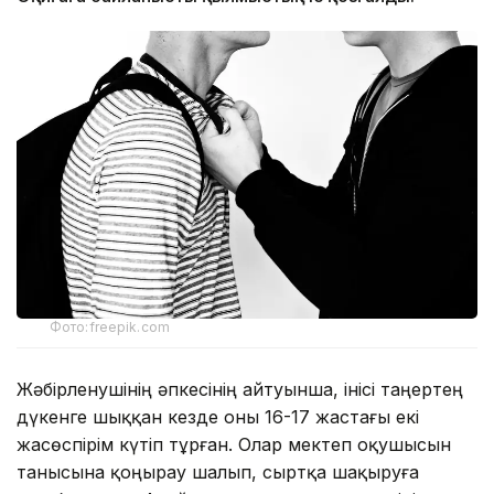
Фото:freepik.com
Жәбірленушінің әпкесінің айтуынша, інісі таңертең
дүкенге шыққан кезде оны 16-17 жастағы екі
жасөспірім күтіп тұрған. Олар мектеп оқушысын
танысына қоңырау шалып, сыртқа шақыруға