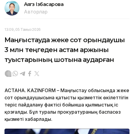
Аягөз Ізбасарова
Авторлар
13:09, 05 Тамыз 2026
Маңғыстауда жеке сот орындаушы
3 млн теңгеден астам қаржыны
туыстарының шотына аударған
АСТАНА. KAZINFORM – Маңғыстау облысында жеке
сот орындаушысына қатысты қызметтік өкілеттігін
теріс пайдалану фактісі бойынша қылмыстық іс
қозғалды. Бұл туралы прокуратураның баспасөз
қызметі хабарлады.