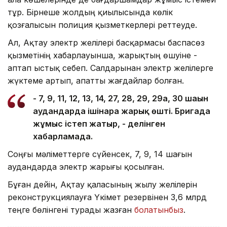
тұр. Бірнеше жолдың қиылысында көлік
қозғалысын полиция қызметкерлері реттеуде.
Ал, Ақтау электр желілері басқармасы баспасөз
қызметінің хабарлауынша, жарықтың өшуіне -
аптап ыстық себеп. Салдарынан электр желілерге
жүктеме артып, апатты жағдайлар болған.
- 7, 9, 11, 12, 13, 14, 27, 28, 29, 29а, 30 шағын
аудандарда ішінара жарық өшті. Бригада
жұмыс істеп жатыр, - делінген
хабарламада.
Соңғы мәліметтерге сүйенсек, 7, 9, 14 шағын
аудандарда электр жарығы қосылған.
Бұған дейін, Ақтау қаласының жылу желілерін
реконструкциялауға Үкімет резервінен 3,6 млрд
теңге бөлінгені турады жазған
болатынбыз
.