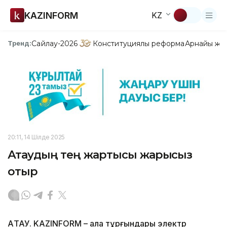
KAZINFORM
KZ
Сайлау-2026
Конституциялық реформа
Арнайы жо
Тренд:
20:11, 14 Шілде 2025
Ақтаудың тең жартысы жарықсыз
отыр
АҚТАУ. KAZINFORM – Қала тұрғындары электр