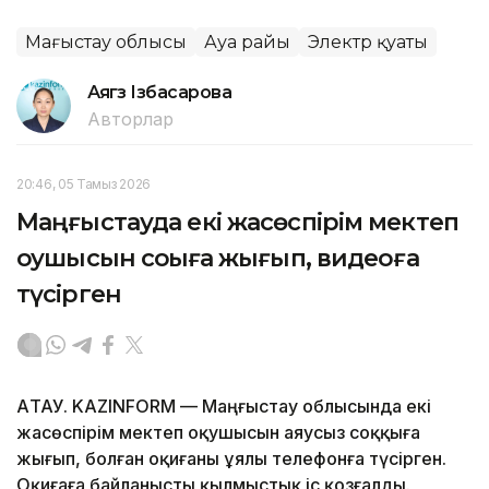
Маңғыстау облысы
Ауа райы
Электр қуаты
Аягөз Ізбасарова
Авторлар
20:46, 05 Тамыз 2026
Маңғыстауда екі жасөспірім мектеп
оқушысын соққыға жығып, видеоға
түсірген
АҚТАУ. KAZINFORM — Маңғыстау облысында екі
жасөспірім мектеп оқушысын аяусыз соққыға
жығып, болған оқиғаны ұялы телефонға түсірген.
Оқиғаға байланысты қылмыстық іс қозғалды.