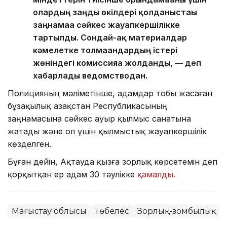
олардың заңды өкілдері қолданыстағы
заңнамаға сәйкес жауапкершілікке
тартылды. Сондай-ақ материалдар
кәмелетке толмағандардың істері
жөніндегі комиссияға жолданды, — деп
хабарлады ведомстводан.
Полицияның мәліметінше, адамдар тобы жасаған
бұзақылық Қазақстан Республикасының
заңнамасына сәйкес ауыр қылмыс санатына
жатады және ол үшін қылмыстық жауапкершілік
көзделген.
Бұған дейін, Ақтауда қызға зорлық көрсетемін деп
қорқытқан ер адам 30 тәулікке
қамалды.
Маңғыстау облысы
Төбелес
Зорлық-зомбылық