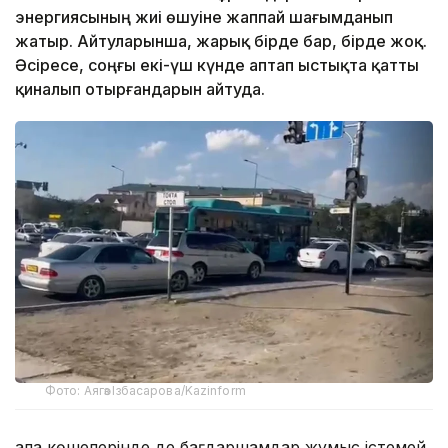
энергиясының жиі өшуіне жаппай шағымданып
жатыр. Айтуларынша, жарық бірде бар, бірде жоқ.
Әсіресе, соңғы екі-үш күнде аптап ыстықта қатты
қиналып отырғандарын айтуда.
Фото: Аягөз Ізбасарова/Kazinform
Қала көшелерінде де бағдаршамдар жұмыс істемей