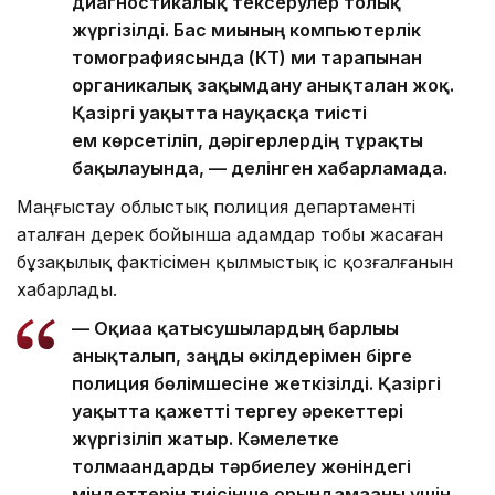
диагностикалық тексерулер толық
жүргізілді. Бас миының компьютерлік
томографиясында (КТ) ми тарапынан
органикалық зақымдану анықталған жоқ.
Қазіргі уақытта науқасқа тиісті
ем көрсетіліп, дәрігерлердің тұрақты
бақылауында, — делінген хабарламада.
Маңғыстау облыстық полиция департаменті
аталған дерек бойынша адамдар тобы жасаған
бұзақылық фактісімен қылмыстық іс қозғалғанын
хабарлады.
— Оқиғаға қатысушылардың барлығы
анықталып, заңды өкілдерімен бірге
полиция бөлімшесіне жеткізілді. Қазіргі
уақытта қажетті тергеу әрекеттері
жүргізіліп жатыр. Кәмелетке
толмағандарды тәрбиелеу жөніндегі
міндеттерін тиісінше орындамағаны үшін