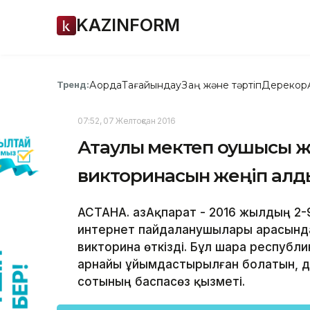
KAZINFORM
Ақорда
Тағайындау
Заң және тәртіп
Дерекқор
Тренд:
07:52, 07 Желтоқсан 2016
Ақтаулық мектеп оқушысы 
викторинасын жеңіп алд
АСТАНА. ҚазАқпарат - 2016 жылдың 2
интернет пайдаланушылары арасында
викторина өткізді. Бұл шара республ
арнайы ұйымдастырылған болатын, 
сотының баспасөз қызметі.