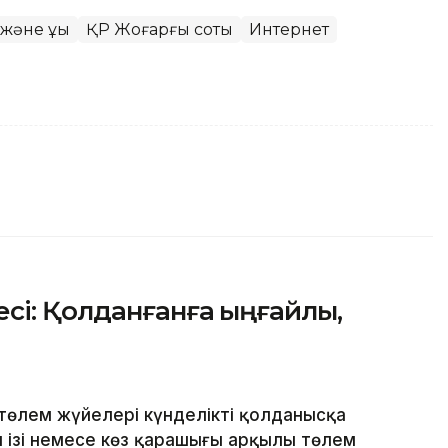
және құқық
ҚР Жоғарғы соты
Интернет
сі: Қолданғанға ыңғайлы,
төлем жүйелері күнделікті қолданысқа
ан ізі немесе көз қарашығы арқылы төлем