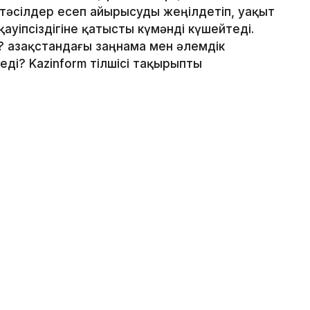
 тәсілдер есеп айырысуды жеңілдетіп, уақыт
ауіпсіздігіне қатысты күмәнді күшейтеді.
 Қазақстандағы заңнама мен әлемдік
ді? Kazinform тілшісі тақырыпты