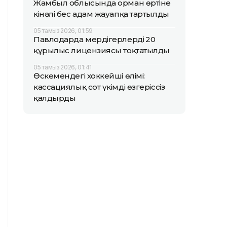
Жамбыл облысында орман өртіне
кінәлі бес адам жауапқа тартылды
05 тамыз 2026, 01:59
Павлодарда мердігерлердің 20
құрылыс лицензиясы тоқтатылды
05 тамыз 2026, 01:41
Өскемендегі хоккейші өлімі:
кассациялық сот үкімді өзгеріссіз
қалдырды