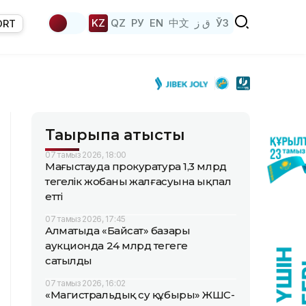
KZ
QZ
РУ
EN
中文
ق ز
ЎЗ
ORT
Тақырыпқа қатысты
07 тамыз 2026, 18:00
Маңғыстауда прокуратура 1,3 млрд
теңгелік жобаның жалғасуына ықпал
етті
07 тамыз 2026, 17:45
Алматыда «Байсат» базары
аукционда 24 млрд теңгеге
сатылды
07 тамыз 2026, 16:02
«Магистральдық су құбыры» ЖШС-