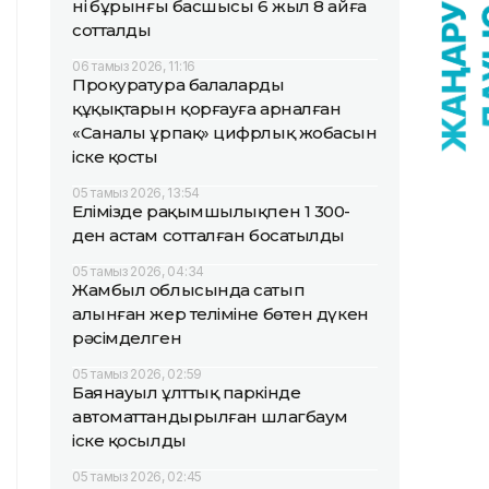
нің бұрынғы басшысы 6 жыл 8 айға
сотталды
06 тамыз 2026, 11:16
Прокуратура балалардың
құқықтарын қорғауға арналған
«Саналы ұрпақ» цифрлық жобасын
іске қосты
05 тамыз 2026, 13:54
Елімізде рақымшылықпен 1 300-
ден астам сотталған босатылды
05 тамыз 2026, 04:34
Жамбыл облысында сатып
алынған жер теліміне бөтен дүкен
рәсімделген
05 тамыз 2026, 02:59
Баянауыл ұлттық паркінде
автоматтандырылған шлагбаум
іске қосылды
05 тамыз 2026, 02:45