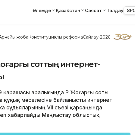
Әлемде
Қазақстан
Саясат
Талдау
SP
Арнайы жоба
Конституциялық реформа
Сайлау-2026
жоғарғы соттың интернет-
ы
-9 қарашасы аралығында ҚР Жоғарғы соты
 құқық мәселесіне байланысты интернет-
ика судьяларының VII съезі қарсаңында
деп хабарлайды Маңғыстау облыстық