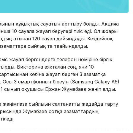
арының құқықтық сауатын арттыру болды. Акцияға
 10 сауалға жауап берулері тиіс еді. Ол жоғарғы
ардың атынан 120 сауал дайындады. Кездейсоқ
азаматтарға сыйлық та тағайындалды.
рыс жауап бергендерге телефон нөміріне бірлік
ырды. Викторина аяқталған соң, яғни 10
жартысынан көбіне жауап берген 3 азаматқа
 Осы 3 смартфонның біреуін (Samsung Galaxy А5)
 11 сынып оқушысы Ержан Жұмабаев жеңіп алды.
 жеңімпазға сыйлығын салтанатты жағдайда тарту
барысында Жұмабаев сотқа азаматтардың
тіледі.