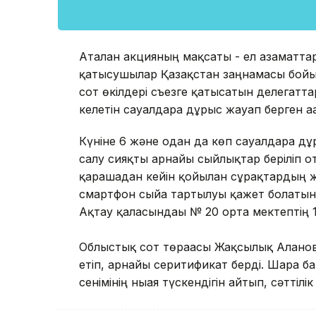
Аталған акцияның мақсаты - ел азаматт
қатысушылар Қазақстан заңнамасы бойынша
сот өкілдері съезге қатысатын делегатт
келетін сауалдарға дұрыс жауап берген а
Күніне 6 және одан да көп сауалдарға дұ
салу сияқты арнайы сыйлықтар беріліп от
қарашадан кейін қойылған сұрақтардың 
смартфон сыйға тартылуы қажет болатын.
Ақтау қаласындағы № 20 орта мектептің
Облыстық сот төрағасы Жақсылық Аланов
етіп, арнайы серитификат берді. Шара 
сенімінің нығая түскендігін айтып, сәттілік 