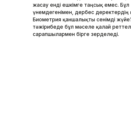
жасау енді ешкімге таңсық емес. Бұл
үнемдегенімен, дербес деректердің қ
Биометрия қаншалықты сенімді жүйе?
тәжірибеде бұл мәселе қалай реттеле
сарапшылармен бірге зерделеді.