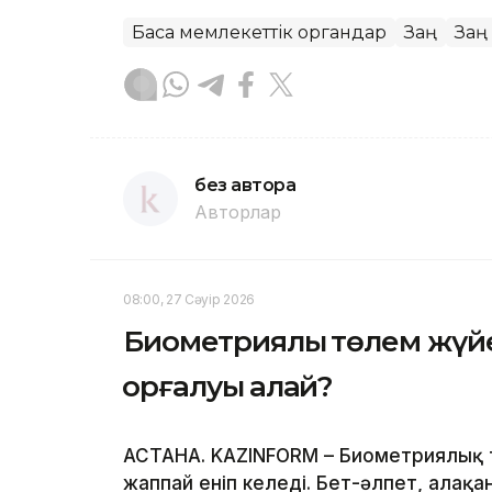
Басқа мемлекеттік органдар
Заң
Заң 
без автора
Авторлар
08:00, 27 Сәуір 2026
Биометриялық төлем жүйе
қорғалуы қалай?
АСТАНА. KAZINFORM – Биометриялық 
жаппай еніп келеді. Бет-әлпет, алақ