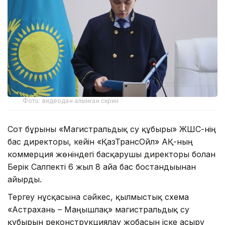
Фото: видеодан алынған скрин
Сот бұрынғы «Магистральдық су құбыры» ЖШС-нің
бас директоры, кейін «ҚазТрансОйл» АҚ-ның
коммерция жөніндегі басқарушы директоры болған
Берік Салпекті 6 жыл 8 айға бас бостандығынан
айырды.
Тергеу нұсқасына сәйкес, қылмыстық схема
«Астрахань – Маңғышлақ» магистральдық су
құбырын реконструкциялау жобасын іске асыру