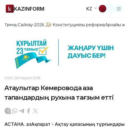
KAZINFORM
KZ
Сайлау-2026
Конституциялық реформа
Арнайы жо
Тренд:
03:51, 28 Наурыз 2018
Ақтаулықтар Кемеровода қаза
тапқандардың рухына тағзым етті
АСТАНА. ҚазАқпарат - Ақтау қаласының тұрғындары