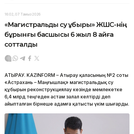
16:02, 07 Тамыз 2026
«Магистральдық су құбыры» ЖШС-нің
бұрынғы басшысы 6 жыл 8 айға
сотталды
АТЫРАУ. KAZINFORM – Атырау қаласының №2 соты
«Астрахань – Маңғышлақ» магистральдық су
құбырын реконструкциялау кезінде мемлекетке
6,4 млрд теңгеден астам залал келтірді деп
айыпталған бірнеше адамға қатысты үкім шығарды.