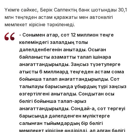
Үкімге сәйкес, Берік Салпектің банк шотындағы 30,1
млн теңгеден астам қаражаты мен автокөлігі
мемлекет кірісіне тәркіленеді.
- Сонымен қатар, сот 12 миллион теңге
көлеміндегі залалдың толық
дәлелденбегенін анықтады. Осыған
байланысты азаматтық талап ішінара
қанағаттандырылды. Заңсыз түзетулерге
қатысты 6 миллиард теңгеден астам сома
бойынша талап қанағаттандырылды. Сот
талқылауы барысында құбырдың түрі заңсыз
өзгертілгені анықталды. Сондықтан осы
бөлігі бойынша талап-арыз
қанағаттандырылды. Сондай-ақ, сот тергеуі
барысында дәлелденген мүліктерге
салынған тыйымдардың бір бөлігі
мемлекет кірісіне өндірілді, ал қалған бөлігі