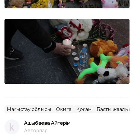
Маңғыстау облысы
Оқиға
Қоғам
Басты жаңалық
Ашықбаева Aйгepiм
Авторлар