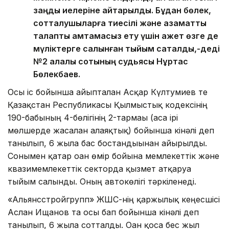
заңды иелеріне қайтарылды. Бұдан бөлек,
сотталушыларға тиесілі және азаматтық
талапты қамтамасыз ету үшін қажет өзге де
мүліктерге салынған тыйым сақталды,-деді
№2 қалалық сотының судьясы Нұртас
Бөлекбаев.
Осы іс бойынша айыпталған Асқар Күлтумиев те
Қазақстан Республикасы Қылмыстық кодексінің
190-бабының 4-бөлігінің 2-тармағы (аса ірі
мөлшерде жасалған алаяқтық) бойынша кінәлі деп
танылып, 6 жылға бас бостандығынан айырылды.
Сонымен қатар оған өмір бойына мемлекеттік және
квазимемлекеттік секторда қызмет атқаруға
тыйым салынды. Оның автокөлігі тәркіленеді.
«Альянсстройгрупп» ЖШС-нің қаржылық кеңесшісі
Аслан Ищанов та осы бап бойынша кінәлі деп
танылып, 6 жылға сотталды. Оған қоса бес жыл