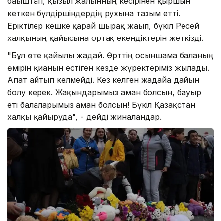
бағыштап, қызыл жалынның кесірінен қыршын
кеткен бүлдіршіндердің рухына тағзым етті.
Еріктілер кешке қарай шырақ жағып, бүкіл Ресей
xалқының қайғысына ортақ екендіктерін жеткізді.
"Бұл өте қайғылы жағдай. Өрттің осыншама баланың
өмірін қиғанын естіген кезде жүректеріміз жылады.
Апат айтып келмейді. Кез келген жағдайға дайын
болу керек. Жақындарымыз аман болсын, бауыр
еті балаларымыз аман болсын! Бүкіл Қазақстан
xалқы қайғыруда", - дейді жиналғандар.