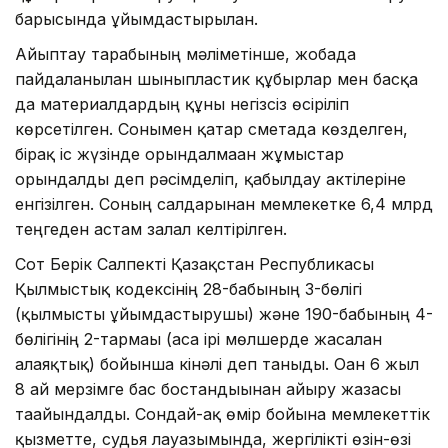
барысында ұйымдастырылған.
Айыптау тарабының мәліметінше, жобада
пайдаланылған шыныпластик құбырлар мен басқа
да материалдардың құны негізсіз өсіріліп
көрсетілген. Сонымен қатар сметада көзделген,
бірақ іс жүзінде орындалмаған жұмыстар
орындалды деп рәсімделіп, қабылдау актілеріне
енгізілген. Соның салдарынан мемлекетке 6,4 млрд
теңгеден астам залал келтірілген.
Сот Берік Салпекті Қазақстан Республикасы
Қылмыстық кодексінің 28-бабының 3-бөлігі
(қылмысты ұйымдастырушы) және 190-бабының 4-
бөлігінің 2-тармағы (аса ірі мөлшерде жасалған
алаяқтық) бойынша кінәлі деп таныды. Оған 6 жыл
8 ай мерзімге бас бостандығынан айыру жазасы
тағайындалды. Сондай-ақ өмір бойына мемлекеттік
қызметте, судья лауазымында, жергілікті өзін-өзі