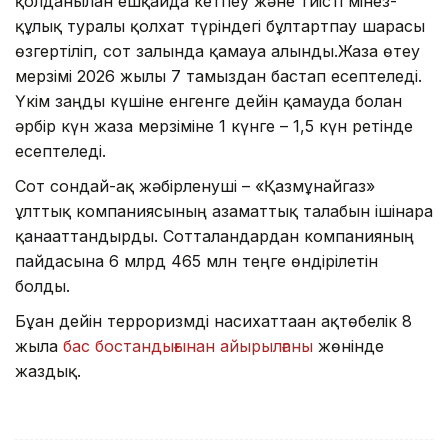
қолданылған ешқайда кетпеу және тиісті мінез-
құлық туралы қолхат түріндегі бұлтартпау шарасы
өзгертіліп, сот залында қамауға алынды.Жаза өтеу
мерзімі 2026 жылғы 7 тамыздан бастап есептеледі.
Үкім заңды күшіне енгенге дейін қамауда болған
әрбір күн жаза мерзіміне 1 күнге – 1,5 күн ретінде
есептеледі.
Сот сондай-ақ жәбірленуші – «Қазмұнайгаз»
ұлттық компаниясының азаматтық талабын ішінара
қанағаттандырды. Сотталғандардан компанияның
пайдасына 6 млрд 465 млн теңге өндірілетін
болды.
Бұған дейін терроризмді насихаттаған ақтөбелік 8
жылға
бас бостандығынан айырылғаны
жөнінде
жаздық.