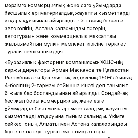
мерзімге коммерциялық және өзге ұйымдарда
басшылық әрі материалдық жауапты қызметтерді
атқару құқығынан айырылды. Сот оның бірнеше
автокөлігін, Астана қаласындағы пәтерін,
автотұрағын және коммерциялық мақсаттағы
жылжымайтын мүлкін мемлекет кірісіне тәркілеу
туралы шешім шығарды.
«Еуразиялық факторинг компаниясы» ЖШС-нің
қаржы директоры Арман Маскенов те Қазақстан
Республикасы Қылмыстық кодексінің 190-бабының
4-бөлігінің 2-тармағы бойынша кінәлі деп танылып,
6 жылға бас бостандығынан айырылды. Сондай-ақ
бес жыл бойы коммерциялық және өзге
ұйымдарда басшылық әрі материалдық жауапты
қызметтерді атқаруына тыйым салынды. Үкімге
сәйкес, оның Алматы мен Астана қалаларындағы
бірнеше пәтері, тұрғын емес ғимараттары,