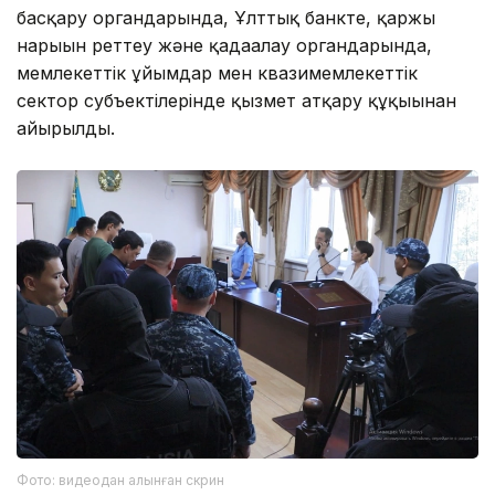
басқару органдарында, Ұлттық банкте, қаржы
нарығын реттеу және қадағалау органдарында,
мемлекеттік ұйымдар мен квазимемлекеттік
сектор субъектілерінде қызмет атқару құқығынан
айырылды.
Фото: видеодан алынған скрин