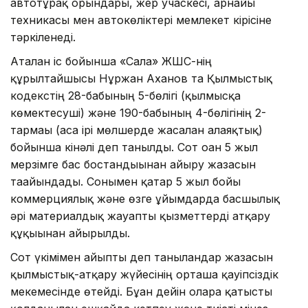
автотұрақ орындары, жер учаскесі, арнайы
техникасы мен автокөліктері мемлекет кірісіне
тәркіленеді.
Аталған іс бойынша «Сала» ЖШС-нің
құрылтайшысы Нұржан Аханов та Қылмыстық
кодекстің 28-бабының 5-бөлігі (қылмысқа
көмектесуші) және 190-бабының 4-бөлігінің 2-
тармағы (аса ірі мөлшерде жасалған алаяқтық)
бойынша кінәлі деп танылды. Сот оған 5 жыл
мерзімге бас бостандығынан айыру жазасын
тағайындады. Сонымен қатар 5 жыл бойы
коммерциялық және өзге ұйымдарда басшылық
әрі материалдық жауапты қызметтерді атқару
құқығынан айырылды.
Сот үкімімен айыпты деп танылғандар жазасын
қылмыстық-атқару жүйесінің орташа қауіпсіздік
мекемесінде өтейді. Бұған дейін оларға қатысты