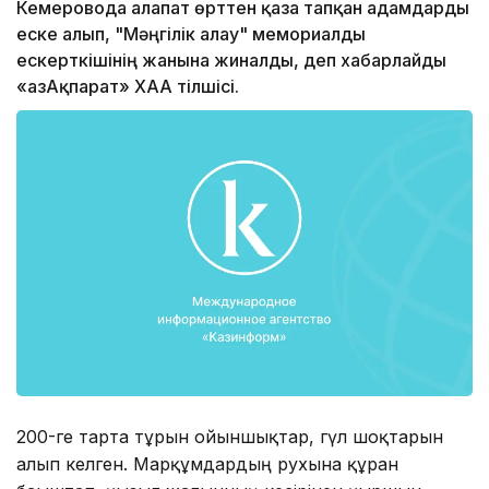
Кемеровода алапат өрттен қаза тапқан адамдарды
еске алып, "Мәңгілік алау" мемориалды
ескерткішінің жанына жиналды, деп хабарлайды
«ҚазАқпарат» ХАА тілшісі.
200-ге тарта тұрғын ойыншықтар, гүл шоқтарын
алып келген. Марқұмдардың руxына құран