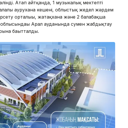
лінді. Атап айтқанда, 1 музыкалық мектепті
салалы аурухана кешені, облыстық жедел жәрдем
рсету орталығы, жатақхана және 2 балабақша
 облысындағы Арал ауданында сумен жабдықтау
рына бағытталды.