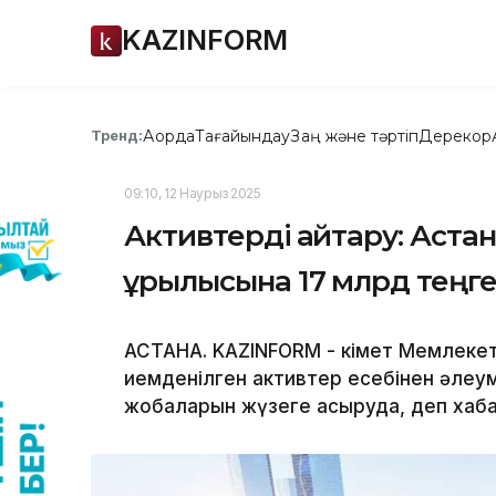
KAZINFORM
Ақорда
Тағайындау
Заң және тәртіп
Дерекқор
Тренд:
09:10, 12 Наурыз 2025
Активтерді қайтару: Аст
құрылысына 17 млрд теңге
АСТАНА. KAZINFORM - Үкімет Мемлеке
иемденілген активтер есебінен әле
жобаларын жүзеге асыруда, деп хабар