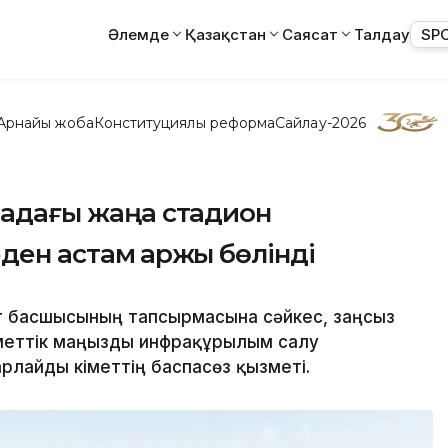
Әлемде
Қазақстан
Саясат
Талдау
SP
Арнайы жоба
Конституциялық реформа
Сайлау-2026
анадағы жаңа стадион
ден астам қаржы бөлінді
т басшысының тапсырмасына сәйкес, заңсыз
уметтік маңызды инфрақұрылым салу
лайды Үкіметтің баспасөз қызметі.