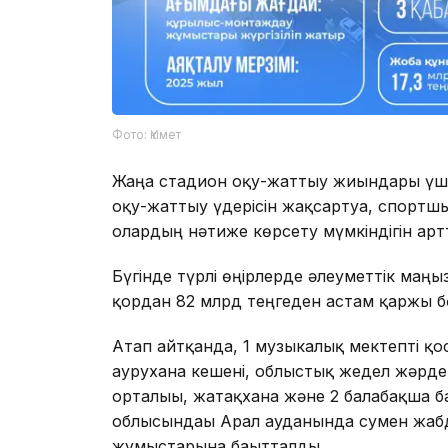
Фото: Үкімет
Жаңа стадион оқу-жаттығу жиындары үшін
оқу-жаттығу үдерісін жақсартуға, спорт
олардың нәтиже көрсету мүмкіндігін арттыр
Бүгінде түрлі өңірлерде әлеуметтік маңы
қордан 82 млрд теңгеден астам қаржы бө
Атап айтқанда, 1 музыкалық мектепті қо
аурухана кешені, облыстық жедел жәрде
орталығы, жатақхана және 2 балабақша 
облысындағы Арал ауданында сумен жабд
жұмыстарына бағытталды.