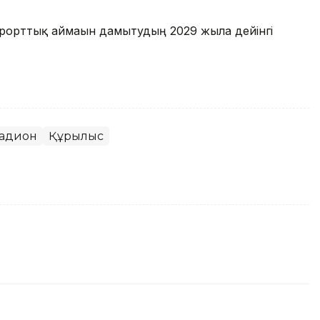
урорттық аймағын дамытудың 2029 жылға дейінгі
тадион
Құрылыс