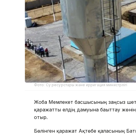
Фото: Су ресурстары және ирригация министрлігі
Жоба Мемлекет басшысының заңсыз шетел
қаражатты елдің дамуына бағыттау жөні
отыр.
Бөлінген қаражат Ақтөбе қаласының Бат