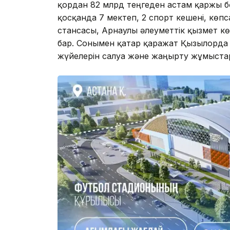
қордан 82 млрд теңгеден астам қаржы бө
қосқанда 7 мектеп, 2 спорт кешені, көп
стансасы, Арнаулы әлеуметтік қызмет кө
бар. Сонымен қатар қаражат Қызылорда
жүйелерін салуға және жаңғырту жұмыста