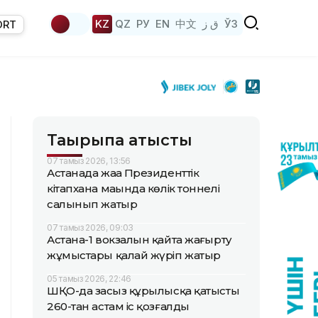
KZ
QZ
РУ
EN
中文
ق ز
ЎЗ
ORT
Тақырыпқа қатысты
07 тамыз 2026, 13:56
Астанада жаңа Президенттік
кітапхана маңында көлік тоннелі
салынып жатыр
07 тамыз 2026, 09:03
Астана-1 вокзалын қайта жаңғырту
жұмыстары қалай жүріп жатыр
05 тамыз 2026, 22:46
ШҚО-да заңсыз құрылысқа қатысты
260-тан астам іс қозғалды