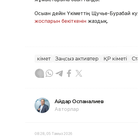
Осыған дейін Үкіметтің Щучье-Бурабай к
жоспарын бекіткенін
жаздық.
Үкімет
Заңсыз активтер
ҚР Үкіметі
С
Айдар Оспаналиев
Авторлар
08:28, 05 Тамыз 2026