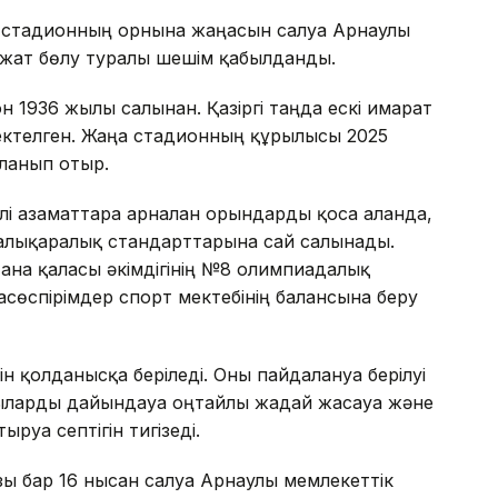
і стадионның орнына жаңасын салуға Арнаулы
ражат бөлу туралы шешім қабылданды.
1936 жылы салынған. Қазіргі таңда ескі ғимарат
ектелген. Жаңа стадионның құрылысы 2025
ланып отыр.
лі азаматтарға арналған орындарды қоса алғанда,
халықаралық стандарттарына сай салынады.
ана қаласы әкімдігінің №8 олимпиадалық
сөспірімдер спорт мектебінің балансына беру
 қолданысқа беріледі. Оны пайдалануға берілуі
шыларды дайындауға оңтайлы жағдай жасауға және
уға септігін тигізеді.
зы бар 16 нысан салуға Арнаулы мемлекеттік