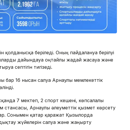
 қолданысқа беріледі. Оның пайдалануға берілуі
шыларды дайындауға оңтайлы жағдай жасауға және
уға септігін тигізеді.
зы бар 16 нысан салуға Арнаулы мемлекеттік
лінді.
сқанда 7 мектеп, 2 спорт кешені, көпсалалы
м стансасы, Арнаулы әлеуметтік қызмет көрсету
бар. Сонымен қатар қаражат Қызылорда
ықтау жүйелерін салуға және жаңғырту