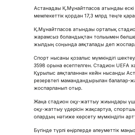
Астанадағы Қ.Мұнайтпасов атындағы еск
мемлекеттік қордан 17,3 млрд теңге қа
Қ.Мұнайтпасов атындағы орталық стадион 
жарамсыз болғандықтан толығымен бөлш
жылдың соңында аяқталады деп жоспар
Спорт нысаны қозғалыс мүмкіндігі шектеу
3598 орынға есептелген. Стадион UEFA 
Құрылыс аяқталғаннан кейін нысанды Аст
резервтегі мамандандырылған балалар-жа
жоспарланып отыр.
Жаңа стадион оқу-жаттығу жиындары үшін
оқу-жаттығу үдерісін жақсартуға, спорт
олардың нәтиже көрсету мүмкіндігін арттыр
Бүгінде түрлі өңірлерде әлеуметтік маңы