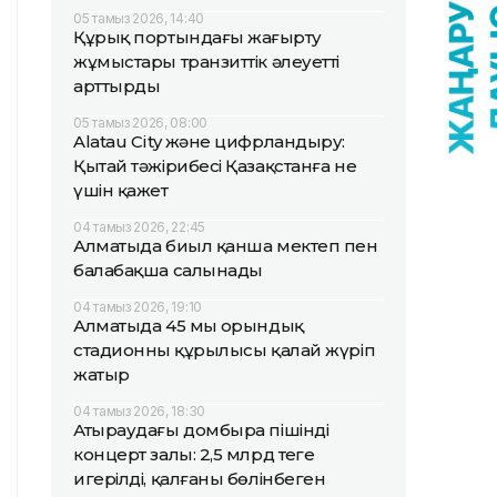
05 тамыз 2026, 14:40
Құрық портындағы жаңғырту
жұмыстары транзиттік әлеуетті
арттырды
05 тамыз 2026, 08:00
Alatau City және цифрландыру:
Қытай тәжірибесі Қазақстанға не
үшін қажет
04 тамыз 2026, 22:45
Алматыда биыл қанша мектеп пен
балабақша салынады
04 тамыз 2026, 19:10
Алматыда 45 мың орындық
стадионның құрылысы қалай жүріп
жатыр
04 тамыз 2026, 18:30
Атыраудағы домбыра пішінді
концерт залы: 2,5 млрд теңге
игерілді, қалғаны бөлінбеген