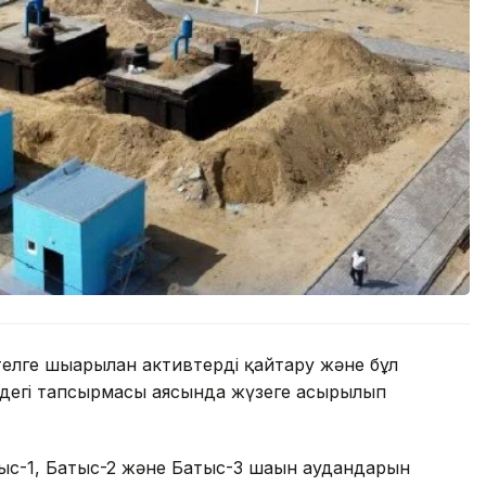
ге шығарылған активтерді қайтару және бұл
ндегі тапсырмасы аясында жүзеге асырылып
ыс-1, Батыс-2 және Батыс-3 шағын аудандарын