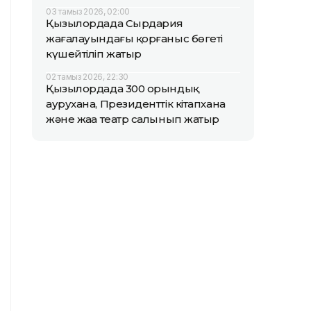
03 тамыз 2026, 02:00
Қызылордада Сырдария
жағалауындағы қорғаныс бөгеті
күшейтіліп жатыр
02 тамыз 2026, 22:30
Қызылордада 300 орындық
аурухана, Президенттік кітапхана
және жаңа театр салынып жатыр