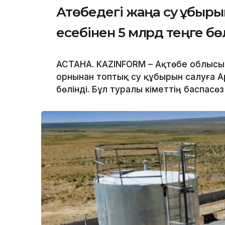
Ақтөбедегі жаңа су құбыр
есебінен 5 млрд теңге бө
АСТАНА. KAZINFORM – Ақтөбе облысы
орнынан топтық су құбырын салуға А
бөлінді. Бұл туралы Үкіметтің баспасө