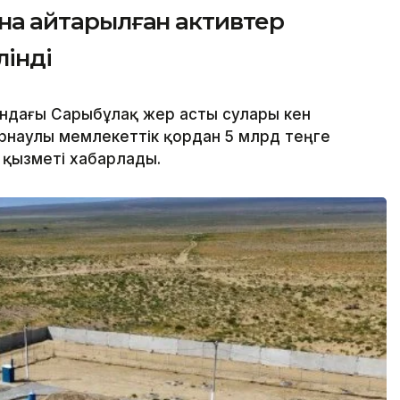
ына қайтарылған активтер
лінді
ндағы Сарыбұлақ жер асты сулары кен
рнаулы мемлекеттік қордан 5 млрд теңге
з қызметі хабарлады.