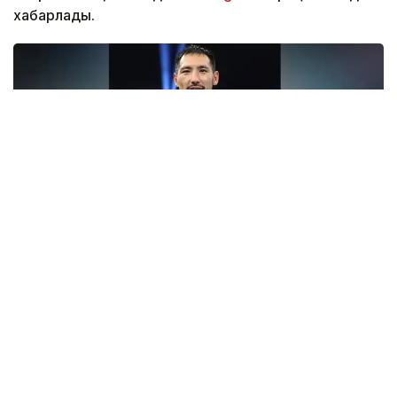
хабарлады.
Фото: Top Rank
— Бәрі қайта басталады. Бастамамыз сәтті
болған сияқты. Құрметті жанкүйерлер,
қолдауларыңызға көп рақмет!
Жерлестеріңіз ретінде маған ерекше демеу