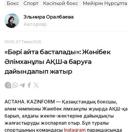
Бокс
Спорт
Кәсіпқой бокс
Мейірім Нұрсұлтан
Эльмира Оралбаева
Авторлар
06:00, 07 Тамыз 2026
«Бәрі қайта басталады»: Жәнібек
Әлімханұлы АҚШ-қа баруға
дайындалып жатыр
АСТАНА. KAZINFORM — Қазақстандық боксшы,
әлем чемпионы Жәнібек Әлімханұлы жуырда АҚШ-қа
барып, алдағы жекпе-жектеріне дайындықты
жалғастыруды жоспарлап отыр. Бұл туралы
спортшының командасы
Instagram
парақшасында