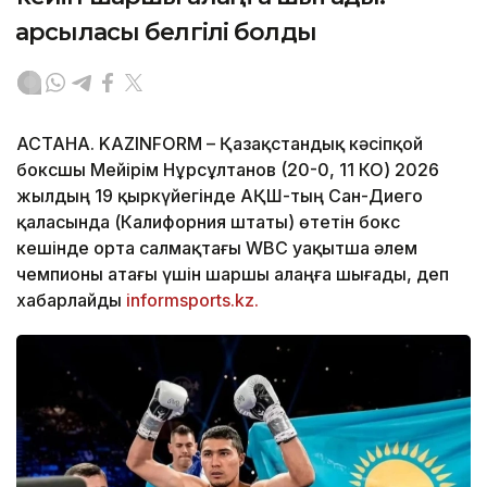
қарсыласы белгілі болды
АСТАНА. KAZINFORM – Қазақстандық кәсіпқой
боксшы Мейірім Нұрсұлтанов (20-0, 11 КО) 2026
жылдың 19 қыркүйегінде АҚШ-тың Сан-Диего
қаласында (Калифорния штаты) өтетін бокс
кешінде орта салмақтағы WBC уақытша әлем
чемпионы атағы үшін шаршы алаңға шығады, деп
хабарлайды
informsports.kz.