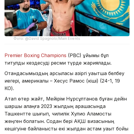
Фото: @David Spagnolo/Main Events
Premier Boxing Champions
(PBC) ұйымы бұл
титулдық кездесуді ресми түрде жариялады.
Отандасымыздың қарсыласы қазіргі уақытша белбеу
иегері, америкалық – Хесус Рамос (кіші) (24-1, 19
КО).
Атап өтер жайт, Мейірім Нұрсұлтанов бұған дейін
шаршы алаңға 2023 жылдың қарашасында
Ташкентте шығып, чилилік Хулио Аламосты
жеңген болатын. Содан бері АҚШ визасының
кешігуіне байланысты екі жылдан астам уақыт бойы