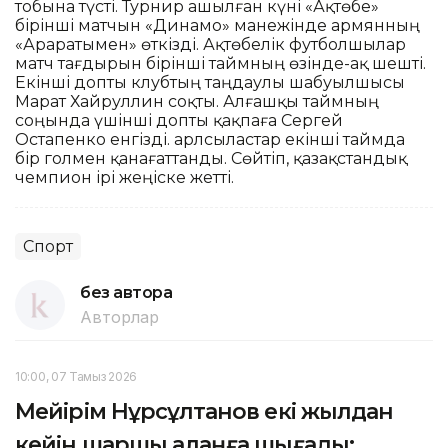
тобына түсті. Турнир ашылған күні «Ақтөбе»
бірінші матчын «Динамо» манежінде армянның
«Араратымен» өткізді. Ақтөбелік футболшылар
матч тағдырын бірінші таймның өзінде-ақ шешті.
Екінші допты клубтың таңдаулы шабуылшысы
Марат Хайруллин соқты. Алғашқы таймның
соңында үшінші допты қақпаға Сергей
Остапенко енгізді. Қарлсыластар екінші таймда
бір голмен қанағаттанды. Сөйтіп, қазақстандық
чемпион ірі жеңіске жетті.
Спорт
без автора
Авторлар
10:00, 07 Тамыз 2026
Мейірім Нұрсұлтанов екі жылдан
кейін шаршы алаңға шығады: