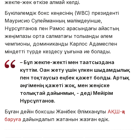
жекпе-жек өткізе алмай келді.
Бүкіләлемдік бокс кеңесінің (WBC) президенті
Маурисио Сулейманның мәлімдеуінше,
Нұрсұлтанов пен Рамос арасындағы айқастың
жеңімпазы орта салмақтағы толыққанды әлем
чемпионы, доминикандық Карлос Адамеспен
міндетті түрде кездесу құқығына ие болады.
– Бұл жекпе-жекті мен тағатсыздана
күттім. Оған жету үшін үлкен шыдамдылық
пен тоқтаусыз еңбек қажет болды. Артық
әңгіменің қажеті жоқ, мен жеңіске
толықтай дайынмын, - деді Мейірім
Нұрсұлтанов.
Бұған дейін боксшы Жәнібек Әлімханұлы
АҚШ-қа
баруға
дайындалып жатқанын жазған едік.