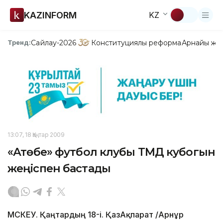
KAZINFORM
KZ
Сайлау-2026
Конституциялық реформа
Арнайы жо
Тренд:
13:07, 18 Қаңтар 2009
«Ақтөбе» футбол клубы ТМД кубогын
жеңіспен бастады
МӘСКЕУ. Қаңтардың 18-і. ҚазАқпарат /Арнұр