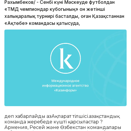
Рахымбеков/ - Сенбі күні Мәскеуде футболдан
«ТМД чемпиондар кубогының» он жетінші
халықаралық турнирі басталды, оған Қазақстаннан
«Ақтөбе» командасы қатысуда,
деп хабарлайды ҚазАқпарат тілшісі.Қазақстандық
команда жеребеде күшті қарсыластар ?
Армения, Ресей және Өзбекстан командалары