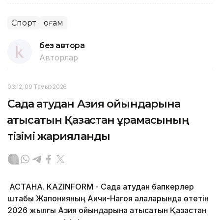
Спорт
Қоғам
без автора
Авторлар
03:12, 09 Тамыз 2026
Садақ атудан Азия ойындарына
қатысатын Қазақстан құрамасының
тізімі жарияланды
АСТАНА. KAZINFORM - Садақ атудан бапкерлер
штабы Жапонияның Аичи-Нагоя қалаларында өтетін
2026 жылғы Азия ойындарына қатысатын Қазақстан