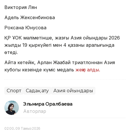
Виктория Лян
Адель Жексенбинова
Роксана Юнусова
ҚР ҰОК мәліметінше, жазғы Азия ойындары 2026
жылдың 19 қыркүйегі мен 4 қазаны аралығында
өтеді.
Айта кетейік, Арлан Жаңабай триатлоннан Азия
кубогы кезеңінде күміс медаль
жеңіп алды.
Спорт
Садақ ату
Азия ойындары
Эльмира Оралбаева
Авторлар
02:00, 09 Тамыз 2026