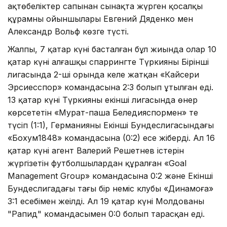
ақтөбеліктер сапынан сынақта жүрген қосалқы
құрамның ойыншылары Евгений Дяденко мен
Александр Вольф көзге түсті.
Жалпы, 7 қаңтар күні басталған бұл жиында олар 10
қаңтар күні алғашқы спаррингте Түркияның Бірінші
лигасында 2-ші орында келе жатқан «Кайсери
Эрсиесспор» командасына 2:3 болып ұтылған еді.
13 қаңтар күні Түркияның екінші лигасында өнер
көрсететін «Мурат-паша Беледияспормен» тең
түсіп (1:1), Германияның Екінші Бундеслигасындағы
«Бохум1848» командасына (0:2) есе жіберді. Ал 16
қаңтар күні агент Валерий Решетнев істерін
жүргізетін футболшылардан құралған «Goal
Management Group» командасына 0:2 және Екінші
Бундеслигадағы тағы бір неміс клубы «Динамоға»
3:1 есебімен жеңілді. Ал 19 қаңтар күні Молдованың
"Рапид" командасымен 0:0 болып тарасқан еді.