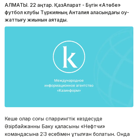
АЛМАТЫ. 22 қаңтар. ҚазАқпарат - Бүгін «Ақтөбе»
футбол клубы Түркияның Анталия қаласындағы оқу-
жаттығу жиынын аяқтады.
Кеше олар соңғы спаррингтік кездесуде
Әзірбайжанның Баку қаласының «Нефтчи»
командасына 2:3 есебімен ұтылған болатын. Онда