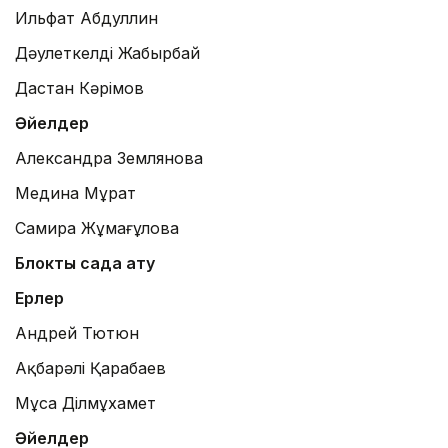
Ильфат Абдуллин
Дәулеткелді Жаңбырбай
Дастан Кәрімов
Әйелдер
Александра Землянова
Медина Мұрат
Самира Жұмағұлова
Блоктық садақ ату
Ерлер
Андрей Тютюн
Ақбарәлі Қарабаев
Мұса Ділмұхамет
Әйелдер