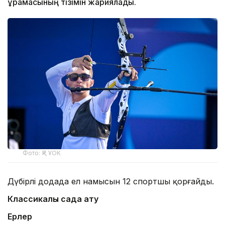
құрамасының тізімін жариялады.
Фото: ҚР ҰОК
Дүбірлі додада ел намысын 12 спортшы қорғайды.
Классикалық садақ ату
Ерлер