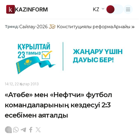
KAZINFORM
KZ
Сайлау-2026
Конституциялық реформа
Арнайы жо
Тренд:
14:12, 22 Қаңтар 2013
«Ақтөбе» мен «Нефтчи» футбол
командаларының кездесуі 2:3
есебімен аяқталды