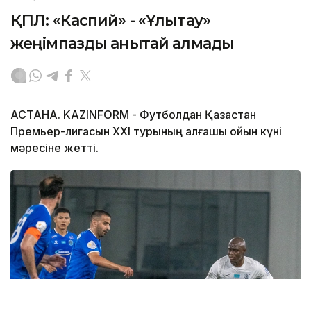
ҚПЛ: «Каспий» - «Ұлытау»
жеңімпазды анықтай алмады
АСТАНА. KAZINFORM - Футболдан Қазақстан
Премьер-лигасын ХХІ турының алғашқы ойын күні
мәресіне жетті.