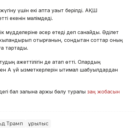
үгіну үшін екі апта уақыт берілді. АҚШ
ті екенін мәлімдеді.
іздік мүдделеріне әсер етеді деп санайды. Әділет
аржыландырып отырғанын, сондықтан соттар оның
ға тартады.
удың қажеттілігін де атап өтті. Олардың
н Ақ үй қызметкерлерін ықтимал шабуылдардан
егі бал залына қаржы бөлу туралы
заң жобасын
ьд Трамп
Құрылыс