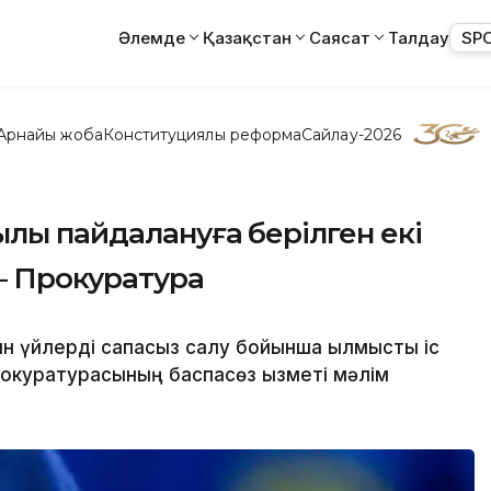
Әлемде
Қазақстан
Саясат
Талдау
SP
Арнайы жоба
Конституциялық реформа
Сайлау-2026
ылы пайдалануға берілген екі
— Прокуратура
 үйлерді сапасыз салу бойынша қылмыстық іс
окуратурасының баспасөз қызметі мәлім