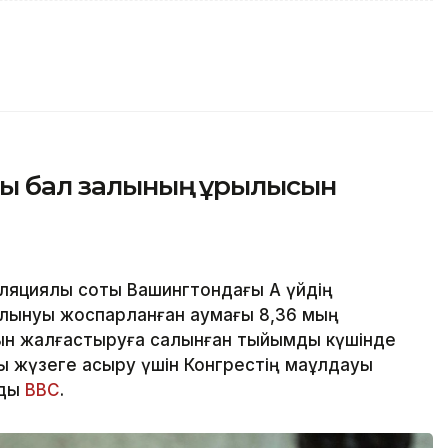
ғы бал залының құрылысын
циялық соты Вашингтондағы Ақ үйдің
алынуы жоспарланған аумағы 8,36 мың
ын жалғастыруға салынған тыйымды күшінде
 жүзеге асыру үшін Конгрестің мақұлдауы
йды
BBC
.