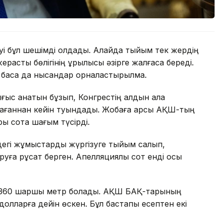
уі бұл шешімді қолдады. Алайда тыйым тек жердің
расты бөлігінің құрылысы әзірге жалғаса береді.
 басқа да нысандар орналастырылмақ.
ығыс қанатын бұзып, Конгрестің алдын ала
ағаннан кейін туындады. Жобаға қарсы АҚШ-тың
ры сотқа шағым түсірді.
ндегі жұмыстарды жүргізуге тыйым салып,
уға рұқсат берген. Апелляциялық сот енді осы
8 360 шаршы метр болады. АҚШ БАҚ-тарының
олларға дейін өскен. Бұл бастапқы есептен екі