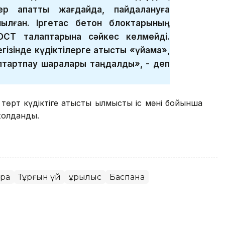
ер апатты жағдайда, пайдалануға
ылған. Іргетас бетон блоктарының
ОСТ талаптарына сәйкес келмейді.
зінде күдіктілерге қатысты «үйқамақ»,
бұлтартпау шаралары таңдалды», - деп
төрт күдіктіге қатысты қылмыстық іс мәні бойынша
 жолданды.
ура
Тұрғын үй
Құрылыс
Баспана