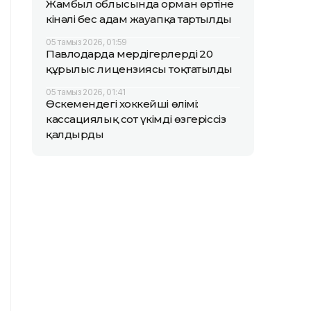
Жамбыл облысында орман өртіне
кінәлі бес адам жауапқа тартылды
05 тамыз 2026, 01:59
Павлодарда мердігерлердің 20
құрылыс лицензиясы тоқтатылды
05 тамыз 2026, 01:41
Өскемендегі хоккейші өлімі:
кассациялық сот үкімді өзгеріссіз
қалдырды