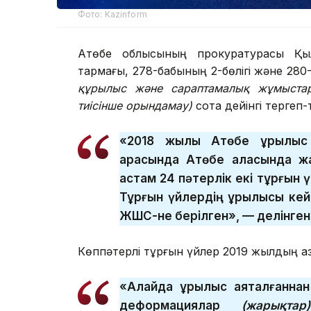
Фото: Kazinform
Ақтөбе облысының прокуратурасы Қылм
тармағы, 278-бабының 2-бөлігі және 280
құрылыс және сараптамалық жұмыстард
тиісінше орындамау)
сотқа дейінгі тергеп-
«2018 жылы Ақтөбе құрылы
арасында Ақтөбе қаласында
астам 24 пәтерлік екі тұрғын 
Тұрғын үйлердің құрылысы кей
ЖШС-не берілген», — делінген
Көппәтерлі тұрғын үйлер 2019 жылдың қа
«Алайда құрылыс аяқталғаннан
деформациялар
(жарықтар)