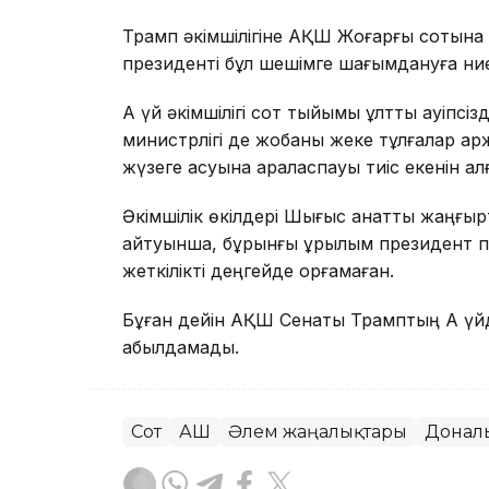
Трамп әкімшілігіне АҚШ Жоғарғы сотына ж
президенті бұл шешімге шағымдануға ниет
Ақ үй әкімшілігі сот тыйымы ұлттық қауіпс
министрлігі де жобаны жеке тұлғалар қ
жүзеге асуына араласпауы тиіс екенін ал
Әкімшілік өкілдері Шығыс қанатты жаңғырт
айтуынша, бұрынғы құрылым президент пе
жеткілікті деңгейде қорғамаған.
Бұған дейін АҚШ Сенаты Трамптың Ақ үйд
қабылдамады.
Сот
АҚШ
Әлем жаңалықтары
Донал