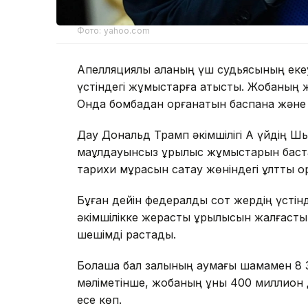
Фото: yahoo.com
Апелляциялық алқаның үш судьясының еке
үстіндегі жұмыстарға қатысты. Жобаның же
Онда бомбадан қорғанатын баспана және
Дау Дональд Трамп әкімшілігі Ақ үйдің Ш
мақұлдауынсыз құрылыс жұмыстарын баст
тарихи мұрасын сақтау жөніндегі ұлттық қо
Бұған дейін федералдық сот жердің үсті
әкімшілікке жерасты құрылысын жалғастыр
шешімді растады.
Болашақ бал залының аумағы шамамен 
мәліметінше, жобаның құны 400 миллион д
есе көп.