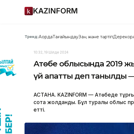
KAZINFORM
Ақорда
Тағайындау
Заң және тәртіп
Дерекқор
Тренд:
10:32, 19 Шілде 2024
Ақтөбе облысында 2019 ж
үй апатты деп танылды 
АСТАНА. KAZINFORM — Ақтөбеде тұрғын
сотқа жолданды. Бұл туралы облыс пр
етті.