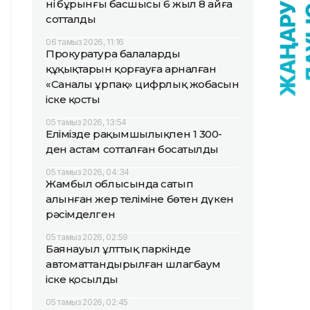
нің бұрынғы басшысы 6 жыл 8 айға
сотталды
06 тамыз 2026, 11:16
Прокуратура балалардың
құқықтарын қорғауға арналған
«Саналы ұрпақ» цифрлық жобасын
іске қосты
05 тамыз 2026, 13:54
Елімізде рақымшылықпен 1 300-
ден астам сотталған босатылды
05 тамыз 2026, 04:34
Жамбыл облысында сатып
алынған жер теліміне бөтен дүкен
рәсімделген
05 тамыз 2026, 02:59
Баянауыл ұлттық паркінде
автоматтандырылған шлагбаум
іске қосылды
05 тамыз 2026, 02:45