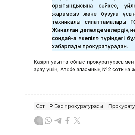
қорытындысына сәйкес, үйл
жарамсыз және бұзуға ұсын
техникалық сипаттамалары Г
Жиналған дәлелдемелердің негі
сондай-ақ «кепіл» түріндегі 
хабарлады прокуратурадан.
Қазіргі уақытта облыс прокуратурасымен 
қарау үшін, Ақтөбе қаласының № 2 сотына
Сот
ҚР Бас прокуратурасы
Прокурат