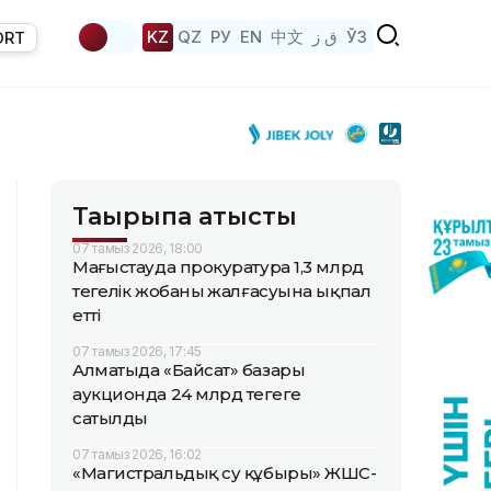
KZ
QZ
РУ
EN
中文
ق ز
ЎЗ
ORT
Тақырыпқа қатысты
07 тамыз 2026, 18:00
Маңғыстауда прокуратура 1,3 млрд
теңгелік жобаның жалғасуына ықпал
етті
07 тамыз 2026, 17:45
Алматыда «Байсат» базары
аукционда 24 млрд теңгеге
сатылды
07 тамыз 2026, 16:02
«Магистральдық су құбыры» ЖШС-