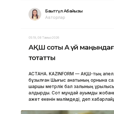
Бақытгүл Абайқызы
Авторлар
05:19, 08 Тамыз 2026
АҚШ соты Ақ үй маңында
тоқтатты
АСТАНА. KAZINFORM — АҚШ-тың апелля
бұзылған Шығыс қанатының орнына с
шаршы метрлік бал залының құрылыс
қалдырды. Сот мұндай ауқымды жобаны
қажет екенін мәлімдеді, деп хабарла