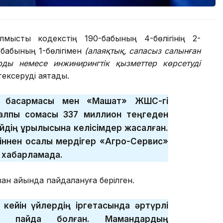
ыстық кодекстің 190-бабының 4-бөлігінің 2-
-бабының 1-бөлігімен
(алаяқтық, сапасыз салынған
ы немесе инжинирингтiк қызметтер көрсетуді
тексеруді аяқтады.
с басқармасы мен «Машат» ЖШС-гі
 жалпы сомасы
337 миллион
теңгеден
үйдің құрылысына келісімдер жасалған.
іннен қосалқы мердігер «Агро-Сервис»
 хабарламада.
зан айында пайдалануға берілген.
 кейін үйлердің іргетасында әртүрлі
пайда болған. Мамандардың