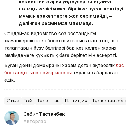
кез келген жария үндеулер, сондай-ақ
қоғамдық келісім мен бірлікке нұқсан келтіруі
мүмкін әрекеттерге жол берілмейді, –
делінген ресми мәлімдемеде.
Сондай-ақ ведомство сөз бостандығы
жауапкершіліктен босатпайтынын атап өтіп, заң
талаптарын бұзу белгілері бар кез келген жария
мәлімдемеге құқықтық баға берілетінін ескертті.
Бұған дейін домбыраны харам деген ақтөбелік
бас
бостандығынан айырылғаны
туралы хабарлаған
едік.
Оқиға
Той
Түркістан
Полиция
Түркістан облы
Сәбит Тастанбек
Авторлар