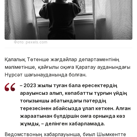
Фото: pexels.com
Қалалық Төтенше жағдайлар департаментінің
мәліметінше, қайғылы оқиға Қаратау ауданындағы
Нұрсәт шағынауданында болған.
– 2023 жылы туған бала ересектердің
қарауынсыз қалып, көпқабатты тұрғын үйдің
тоғызыншы қабатындағы пәтердің
терезесінен абайсызда құлап кеткен. Алған
жарақатынан бүлдіршін оқиға орнында көз
жұмды, – делінген хабарламада.
Ведомствоның хабарлауынша, биыл Шымкентте