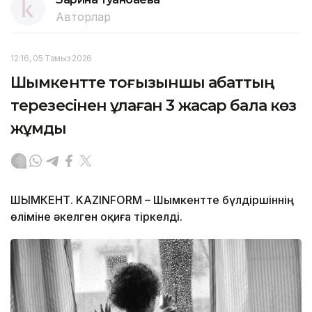
Авторлар
12:16, 05 Тамыз 2026
Шымкентте тоғызыншы қабаттың
терезесінен құлаған 3 жасар бала көз
жұмды
ШЫМКЕНТ. KAZINFORM – Шымкентте бүлдіршіннің
өліміне әкелген оқиға тіркелді.