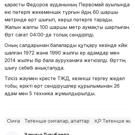
қарасты Федоров ауданының Первомай ауылында
екі пәтерлі жекеменшік тұрғын үйдің 60 шаршы
метрінде өрт шығып, көрші пәтерге тарады.
Жалын жалпы 100 шаршы метр аумақты шарпыған.
Өрт сағат 04:00-де толық сөндірілді.
Оның салдарынан балаларды құтқару кезінде күйік
шалған 1972 және 1990 жылғы ер адамдар мен
2014 жылғы бір бала ауруханаға жеткізілді. Өрттің
шығу себебі анықталуда.
Тілсіз жаумен күресте ТЖД, кезекші тергеу жедел
тобы, ерікті өрт сөндірушілер құрылымынан 26
адам мен 5 техника жұмылдырылды.
Оқиға
Төтенше оқиғалар, апаттар
ҚР Төтенше жағ
Зарина Туғанбаева