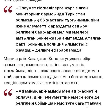
– Әлеуметтік желілерге жүргізілген
мониторинг барысында Түркістан
облысының 66 жастағы тұрғынының діни
және әлеуметтік араздықты қоздыру
белгілері бар жария мәлімдемелері
қамтылған бейнежазба анықталды. Аталған
факті бойынша полиция қылмыстық іс
қозғады, – делінген хабарламада.
Министрлік Қазақстан Конституциясы әрбір
азаматтың жынысына, тегіне, әлеуметтік
жағдайына, дінге көзқарасына және өзге де мән-
жайларға қарамастан құқығы мен бостандығының
теңдігін қамтамасыз ететінін атап өтті.
– Адамның ар-намысы мен қадір-қасиетін
қорлауға, діни, әлеуметтік немесе өзге де
белгілері бойынша кемсітуге бағытталған