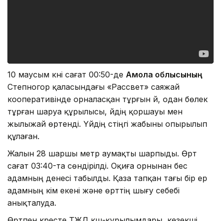
10 маусым күні сағат 00:50-де
Ақмола облысының
Степногор қаласындағы «Рассвет» саяжай
кооперативінде орналасқан тұрғын үй, одан бөлек
тұрған шаруа құрылысы, үйдің қоршауы мен
жылыжай өртенді. Үйдің үстіңгі жабыны опырылып
құлаған.
Жалын 28 шаршы метр аумақты шарпыды. Өрт
сағат 03:40-та сөндірілді. Оқиға орнынан бес
адамның денесі табылды. Қаза тапқан тағы бір ер
адамның кім екені және өрттің шығу себебі
анықталуда.
Өртпен күресте ТЖД күш-құрылымдары, кезекші