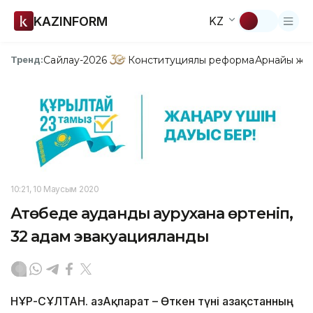
KAZINFORM
KZ
Сайлау-2026
Конституциялық реформа
Арнайы жо
Тренд:
10:21, 10 Маусым 2020
Ақтөбеде аудандық аурухана өртеніп,
32 адам эвакуацияланды
НҰР-СҰЛТАН. ҚазАқпарат – Өткен түні Қазақстанның