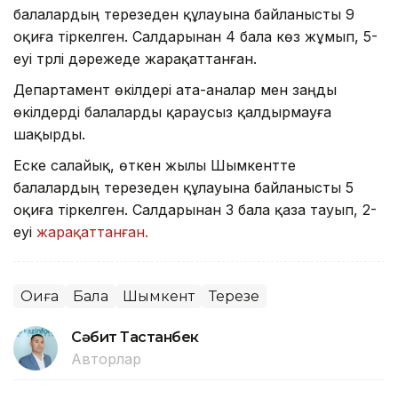
балалардың терезеден құлауына байланысты 9
оқиға тіркелген. Салдарынан 4 бала көз жұмып, 5-
еуі түрлі дәрежеде жарақаттанған.
Департамент өкілдері ата-аналар мен заңды
өкілдерді балаларды қараусыз қалдырмауға
шақырды.
Еске салайық, өткен жылы Шымкентте
балалардың терезеден құлауына байланысты 5
оқиға тіркелген. Салдарынан 3 бала қаза тауып, 2-
еуі
жарақаттанған.
Оқиға
Бала
Шымкент
Терезе
Сәбит Тастанбек
Авторлар