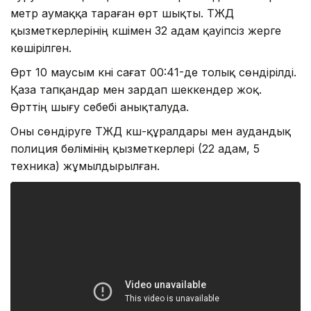
метр аумаққа тараған өрт шықты. ТЖД
қызметкерлерінің күшімен 32 адам қауіпсіз жерге
көшірілген.
Өрт 10 маусым күні сағат 00:41-де толық сөндірілді.
Қаза тапқандар мен зардап шеккендер жоқ.
Өрттің шығу себебі анықталуда.
Оны сөндіруге ТЖД күш-құралдары мен аудандық
полиция бөлімінің қызметкерлері (22 адам, 5
техника) жұмылдырылған.