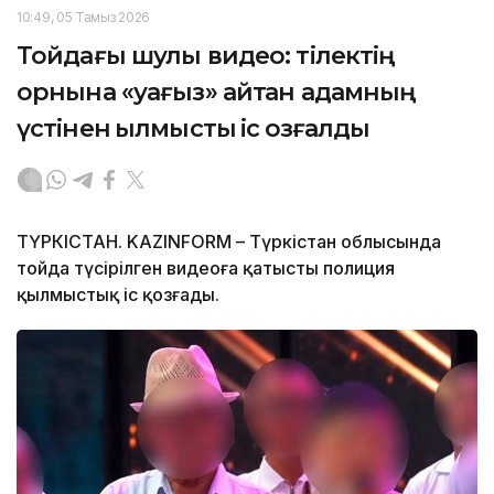
10:49, 05 Тамыз 2026
Тойдағы шулы видео: тілектің
орнына «уағыз» айтқан адамның
үстінен қылмыстық іс қозғалды
ТҮРКІСТАН. KAZINFORM – Түркістан облысында
тойда түсірілген видеоға қатысты полиция
қылмыстық іс қозғады.