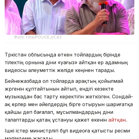
Фото: t.me/POLICE_of_KZ
Түркістан облысында өткен тойлардың бірінде
тілектің орнына діни «уағыз» айтқан ер адамның
видеосы әлеуметтік желіде кеңінен тарады.
Бейнежазбада ол тойларда арақтың қойылмай
жүргенін құптайтынын айтып, ендігі кезекте
музыкадан бас тарту керектігін жеткізген. Сондай-
ақ ерлер мен әйелдердің бірге отыруын шариғатқа
қайшы деп бағалап, мұсылмандардың діни
талаптарды қатаң ұстануы қажет екенін
айтқан.
Ішкі істер министрлігі бұл видеоға қатысты ресми
мәлімдеме жасады.