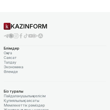
KAZINFORM
Бөлімдер
Оқиға
Саясат
Талдау
Экономика
Әлемде
Біз туралы
Пайдаланушылық келiciм
Құпиялылық саясаты
Мемлекеттік рәміздер
Жемқорлыққа қарсы шаралар