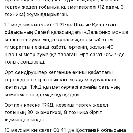
тергеу жедел тобының қызметкерлері (12 адам, 3
техника) жұмылдырылған.
10 маусым күні сағат 01:21-де
Шығыс Қазақстан
облысының
Семей қаласындағы «Дельфин» монша
кешенінің аумағында орналасқан екі қабатты
ғимараттың екінші қабаты өртеніп, жалын 40
шаршы метр аумаққа тараған. Өрт сағат 02:37-де
толық сөндірілді.
Өрт сөндірушілер келгенше екінші қабаттағы
терезеден секіріп шыққан екі адам ауруханаға
жеткізілді. ТЖД қызметкерлері арнайы сатының
көмегімен үш адамды құтқарды.
Өртпен күреске ТЖД, кезекші тергеу жедел
тобының 30 қызметкері, 8 техника бірлігі
жұмылдырылды.
10 маусым күні сағат 00:41-де
Қостанай облысына