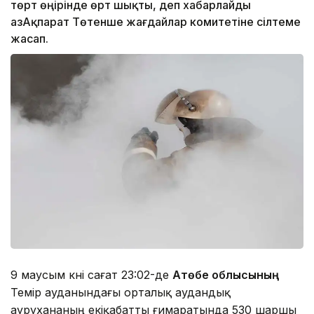
төрт өңірінде өрт шықты, деп хабарлайды
ҚазАқпарат Төтенше жағдайлар комитетіне сілтеме
жасап.
9 маусым күні сағат 23:02-де
Ақтөбе облысының
Темір ауданындағы орталық аудандық
аурухананың екіқабатты ғимаратында 530 шаршы