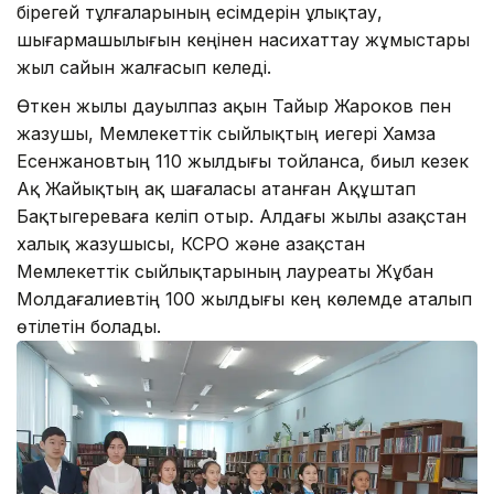
бірегей тұлғаларының есімдерін ұлықтау,
шығармашылығын кеңінен насихаттау жұмыстары
жыл сайын жалғасып келеді.
Өткен жылы дауылпаз ақын Тайыр Жароков пен
жазушы, Мемлекеттік сыйлықтың иегері Хамза
Есенжановтың 110 жылдығы тойланса, биыл кезек
Ақ Жайықтың ақ шағаласы атанған Ақұштап
Бақтыгереваға келіп отыр. Алдағы жылы Қазақстан
халық жазушысы, КСРО және Қазақстан
Мемлекеттік сыйлықтарының лауреаты Жұбан
Молдағалиевтің 100 жылдығы кең көлемде аталып
өтілетін болады.