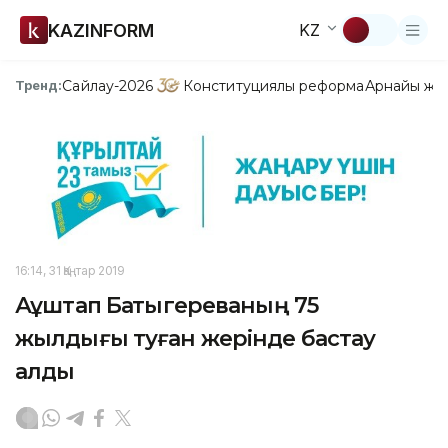
KAZINFORM
KZ
Сайлау-2026
Конституциялық реформа
Арнайы жо
Тренд:
16:14, 31 Қаңтар 2019
Ақұштап Бақтыгереваның 75
жылдығы туған жерінде бастау
алды