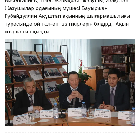
Бисенғалиев, Тілес Жазықбай, жазушы, Қазақстан
Жазушылар одағының мүшесі Бауыржан
Ғұбайдуллин Ақұштап ақынның шығармашылығы
турасында ой толғап, өз пікірлерін білдірді. Ақын
жырлары оқылды.