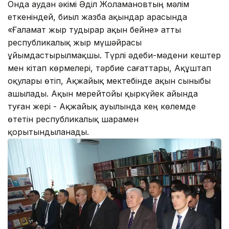
Онда аудан әкімі Әділ Жоламановтың мәлім
еткеніндей, биыл жазба ақындар арасында
«Ғаламат жыр тудырар ақын бейне» атты
республикалық жыр мүшәйрасы
ұйымдастырылмақшы. Түрлі әдеби-мәдени кештер
мен кітап көрмелері, тәрбие сағаттары, Ақұштап
оқулары өтіп, Ақжайық мектебінде ақын сыныбы
ашылады. Ақын мерейтойы қыркүйек айында
туған жері - Ақжайық ауылында кең көлемде
өтетін республикалық шарамен
қорытындыланады.