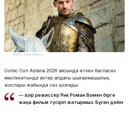
Фото: kino.mail.ru
Comic Con Astana 2026 аясында өткен баспасөз
мәслихатында актер алдағы шығармашылық
жоспары жайында сөз қозғады.
— Қазір режиссер Рик Роман Вомен бірге
жаңа фильм түсіріп жатырмыз. Бұған дейін
де онымен бірге жұмыс істедім. Оның Shot
Caller фильмі мен үшін ең маңызды
туындылардың бірі. Сондықтан бұл жоба