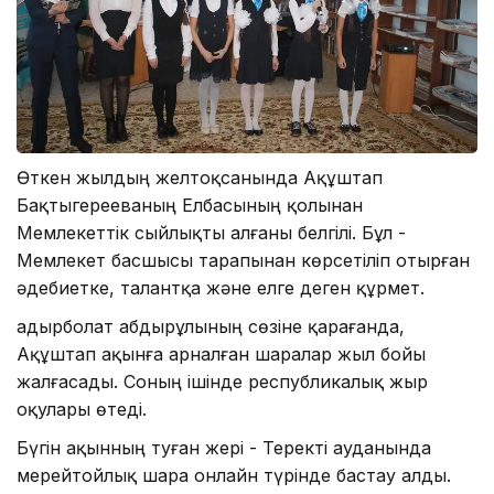
Өткен жылдың желтоқсанында Ақұштап
Бақтыгерееваның Елбасының қолынан
Мемлекеттік сыйлықты алғаны белгілі. Бұл -
Мемлекет басшысы тарапынан көрсетіліп отырған
әдебиетке, талантқа және елге деген құрмет.
Қадырболат Қабдырұлының сөзіне қарағанда,
Ақұштап ақынға арналған шаралар жыл бойы
жалғасады. Соның ішінде республикалық жыр
оқулары өтеді.
Бүгін ақынның туған жері - Теректі ауданында
мерейтойлық шара онлайн түрінде бастау алды.