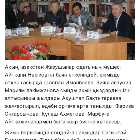
Ақын, Қазақстан Жазушылар одағының мүшесі
Айтқали Нәріковтің баян еткеніндей, елімізде
өткен ғасырда Шолпан Иманбаева, Зияш Қалауова,
Мариям Хакімжанова сынды ақын қыздардың ізін
алпысыншы жылдары Ақұштап Бақтыгереева
жалғастырып, әдеби ортаға ерте танылды. Фариза
Оңғарсынова, Күләш Ахметова, Марфуға
Айтқожиналармен бірге жыр биігіне көтерілді.
Жиын барысында сондай-ақ ақындар Сағынтай