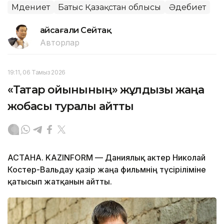
Мәдениет
Батыс Қазақстан облысы
Әдебиет
Ғайсағали Сейтақ
Авторлар
19:11, 06 Тамыз 2026
«Тақтар ойынының» жұлдызы жаңа
жобасы туралы айтты
АСТАНА. KAZINFORM — Даниялық актер Николай
Костер-Вальдау қазір жаңа фильмнің түсіріліміне
қатысып жатқанын айтты.