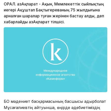
ОРАЛ. ҚазАқпарат - Ақын, Мемлекеттік сыйлықтың
иегері Ақұштап Бақтыгереваның 75 жылдығына
арналған шаралар туған жерінен бастау алды, деп
хабарлайды ҚазАқпарат тілшісі.
БҚО мәдениет басқармасының басшысы Қадырболат
Мұсағалиевтің айтуынша, өңірде әдебиетіміздің