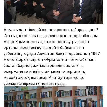
Алматыдан тікелей экран арқылы хабарласқан ҚР
Ұлттық кітапханасы директорының орынбасары
Ажар Хамитқызы ақынның осынау руханият
орталығымен әлі күнге дейін байланысын
үзбегенін, мұнда Ақұштап Бақтыгерееваның 1967
жылы жарық көрген «Өрімтал» атты кітабынан
бастап барлық жинақтарының сақталып,
оқырмандар игілігіне айналып отырғанын,
мерейтойлық шаралар Алатау төрінде де
ұйымдастырылатынын жеткізді.